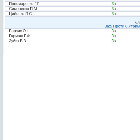
Пономаренко Г.Г.
За
Симоненко П.М.
За
Цибенко П.С.
За
Кіл
За:5 Проти:0 Утрим
Борзих О.І.
За
Гармаш Г.Ф.
За
Зубик В.В.
За