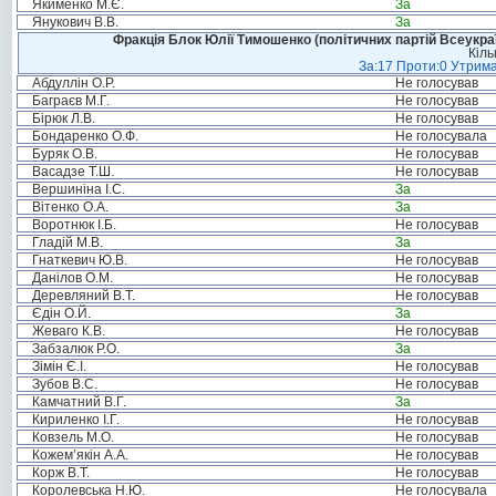
Якименко М.Є.
За
Янукович В.В.
За
Фракція Блок Юлії Тимошенко (політичних партій Всеукра
Кіль
За:17 Проти:0 Утрима
Абдуллін О.Р.
Не голосував
Баграєв М.Г.
Не голосував
Бірюк Л.В.
Не голосував
Бондаренко О.Ф.
Не голосувала
Буряк О.В.
Не голосував
Васадзе Т.Ш.
Не голосував
Вершиніна І.С.
За
Вітенко О.А.
За
Воротнюк І.Б.
Не голосував
Гладій М.В.
За
Гнаткевич Ю.В.
Не голосував
Данілов О.М.
Не голосував
Деревляний В.Т.
Не голосував
Єдін О.Й.
За
Жеваго К.В.
Не голосував
Забзалюк Р.О.
За
Зімін Є.І.
Не голосував
Зубов В.С.
Не голосував
Камчатний В.Г.
За
Кириленко І.Г.
Не голосував
Ковзель М.О.
Не голосував
Кожем’якін А.А.
Не голосував
Корж В.Т.
Не голосував
Королевська Н.Ю.
Не голосувала