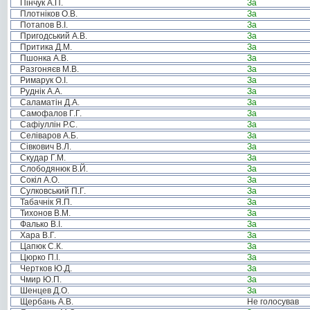
Пінчук А.П.
За
Плотніков О.В.
За
Потапов В.І.
За
Пригодський А.В.
За
Притика Д.М.
За
Пшонка А.В.
За
Разгоняєв М.В.
За
Римарук О.І.
За
Руднік А.А.
За
Саламатін Д.А.
За
Самофалов Г.Г.
За
Сафіуллін Р.С.
За
Селіваров А.Б.
За
Сівкович В.Л.
За
Скудар Г.М.
За
Слободянюк В.Й.
За
Сокіл А.О.
За
Сулковський П.Г.
За
Табачнік Я.П.
За
Тихонов В.М.
За
Фалько В.І.
За
Хара В.Г.
За
Цапюк С.К.
За
Цюрко П.І.
За
Чертков Ю.Д.
За
Чмир Ю.П.
За
Шенцев Д.О.
За
Щербань А.В.
Не голосував