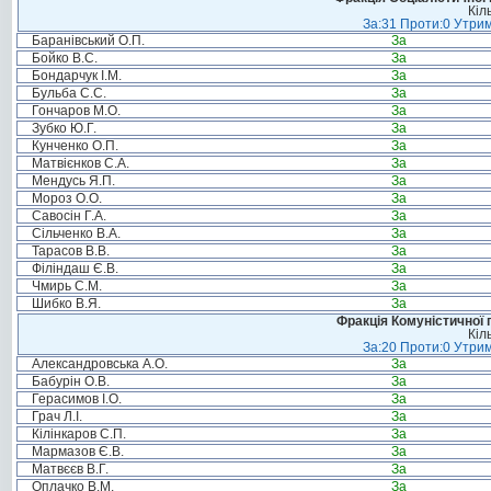
Кіл
За:31 Проти:0 Утрим
Баранівський О.П.
За
Бойко В.С.
За
Бондарчук І.М.
За
Бульба С.С.
За
Гончаров М.О.
За
Зубко Ю.Г.
За
Кунченко О.П.
За
Матвієнков С.А.
За
Мендусь Я.П.
За
Мороз О.О.
За
Савосін Г.А.
За
Сільченко В.А.
За
Тарасов В.В.
За
Філіндаш Є.В.
За
Чмирь С.М.
За
Шибко В.Я.
За
Фракція Комуністичної п
Кіл
За:20 Проти:0 Утрим
Александровська А.О.
За
Бабурін О.В.
За
Герасимов І.О.
За
Грач Л.І.
За
Кілінкаров С.П.
За
Мармазов Є.В.
За
Матвєєв В.Г.
За
Оплачко В.М.
За