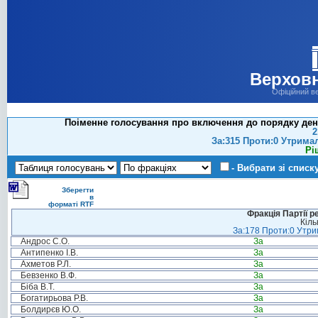
Верховн
Офіційний в
Поіменне голосування про включення до порядку денно
2
За:315 Проти:0 Утрима
Рі
- Вибрати зі списк
Зберегти
в
форматі RTF
Фракція Партії р
Кіль
За:178 Проти:0 Утрим
Андрос С.О.
За
Антипенко І.В.
За
Ахметов Р.Л.
За
Бевзенко В.Ф.
За
Біба В.Т.
За
Богатирьова Р.В.
За
Болдирєв Ю.О.
За