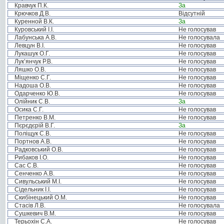
Кравчук П.К.
За
Крючков Д.В.
Відсутній
Куренной В.К.
За
Куровський І.І.
Не голосував
Лабунська А.В.
Не голосувала
Левцун В.І.
Не голосував
Лукашук О.Г.
Не голосував
Лук’янчук Р.В.
Не голосував
Ляшко О.В.
Не голосував
Міщенко С.Г.
Не голосував
Надоша О.В.
Не голосував
Одарченко Ю.В.
Не голосував
Олійник С.В.
За
Осика С.Г.
Не голосував
Петренко В.М.
Не голосував
Пєрєдєрій В.Г.
За
Поліщук С.В.
Не голосував
Портнов А.В.
Не голосував
Радковський О.В.
Не голосував
Рибаков І.О.
Не голосував
Сас С.В.
Не голосував
Сенченко А.В.
Не голосував
Сивульський М.І.
Не голосував
Сідельник І.І.
Не голосував
Скибінецький О.М.
Не голосував
Стасів Л.В.
Не голосувала
Сушкевич В.М.
Не голосував
Терьохін С.А.
Не голосував