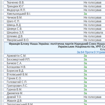
Ткаченко В.В.
Не голосував
Триндюк Ю.Г.
Не голосував
Федорчук Я.П.
Не голосував
Хмельницький В.І.
За
Чичков В.М.
Не голосував
Шаго Є.П.
Не голосував
Швець В.Д.
Не голосував
Шевчук С.В.
Не голосував
Шишкіна З.Л.
Не голосувала
Шлемко Д.В.
Не голосував
Яворівський В.О.
Не голосував
Фракція Блоку Наша Україна: політична партія Народний Союз Наша У
Українських Націоналістів, УРП 
Кіл
За:64 Проти:0 Утрима
Аржевітін С.М.
За
Безсмертний Р.П.
За
Бичков С.А.
За
Богашева Н.В.
За
Борисов В.Д.
За
В’язівський В.М.
За
Гірник Є.О.
За
Головатий С.П.
За
Григорович Л.С.
За
Гуреєв В.М.
За
Джемілєв М. .
За
Довгий Т.О.
Не голосував
Жванія Д.В.
За
Заплатинський В.М.
За