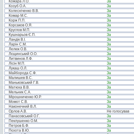
Кожара Л.О.
За
Козуб О.А.
За
Колесніченко В.В.
За
Комар М.С.
За
Корж П.П.
За
Корсаков О.Я.
За
Круглов М.П.
За
Кушнарьов Є.П.
За
Ландік В.І.
За
Ларін С.М.
За
Лелюк О.В.
За
Лєщинський О.О.
За
Литвинов Л.Ф.
За
Лісін М.П.
За
Лукаш О.Л.
За
Майборода С.Ф.
За
Малишев В.С.
За
Маньковський Г.В.
За
Матюха В.В.
За
Мельник С.А.
За
Мірошниченко Ю.Р.
За
Момот С.В.
За
Наконечний В.Л.
За
Орлов А.В.
Не голосував
Панасовський О.Г.
За
Пеклушенко О.М.
За
Петров Б.Ф.
За
Пєхота В.Ю.
За