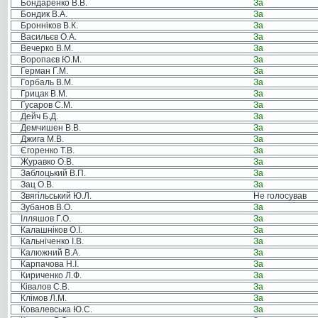
Бондаренко В.В.
За
Бондик В.А.
За
Бронніков В.К.
За
Васильєв О.А.
За
Вечерко В.М.
За
Воропаєв Ю.М.
За
Герман Г.М.
За
Горбаль В.М.
За
Грицак В.М.
За
Гусаров С.М.
За
Дейч Б.Д.
За
Демчишен В.В.
За
Джига М.В.
За
Єгоренко Т.В.
За
Журавко О.В.
За
Заблоцький В.П.
За
Зац О.В.
За
Звягільський Ю.Л.
Не голосував
Зубанов В.О.
За
Ілляшов Г.О.
За
Калашніков О.І.
За
Кальніченко І.В.
За
Калюжний В.А.
За
Карпачова Н.І.
За
Кириченко Л.Ф.
За
Ківалов С.В.
За
Клімов Л.М.
За
Ковалевська Ю.С.
За