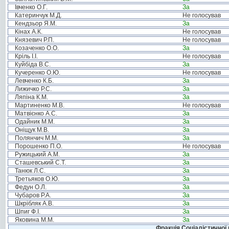
Івченко О.Г.
За
Катеринчук М.Д.
Не голосував
Кендзьор Я.М.
За
Кінах А.К.
Не голосував
Князевич Р.П.
Не голосував
Козаченко О.О.
За
Кріль І.І.
Не голосував
Куйбіда В.С.
За
Кучеренко О.Ю.
Не голосував
Левченко К.Б.
За
Лижичко Р.С.
За
Ляпіна К.М.
За
Мартиненко М.В.
Не голосував
Матвієнко А.С.
За
Одайник М.М.
За
Оніщук М.В.
За
Полянчич М.М.
За
Порошенко П.О.
Не голосував
Ружицький А.М.
За
Сташевський С.Т.
За
Танюк Л.С.
За
Третьяков О.Ю.
За
Федун О.Л.
За
Чубаров Р.А.
За
Шкрібляк А.В.
За
Шпиг Ф.І.
За
Яковина М.М.
За
Фракція Соціалістичної 