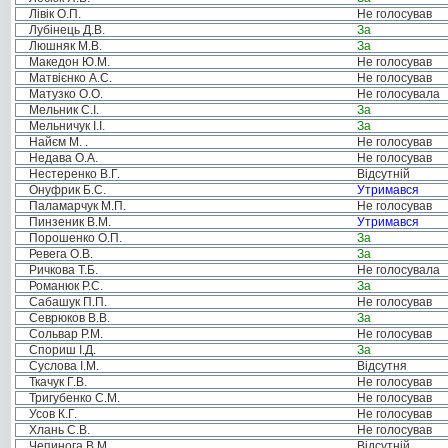
Лівік О.П.
Не голосував
Лубінець Д.В.
За
Люшняк М.В.
За
Македон Ю.М.
Не голосував
Матвієнко А.С.
Не голосував
Матузко О.О.
Не голосувала
Мельник С.І.
За
Мельничук І.І.
За
Найєм М. .
Не голосував
Недава О.А.
Не голосував
Нестеренко В.Г.
Відсутній
Онуфрик Б.С.
Утримався
Паламарчук М.П.
Не голосував
Пинзеник В.М.
Утримався
Порошенко О.П.
За
Ревега О.В.
За
Ричкова Т.Б.
Не голосувала
Романюк Р.С.
За
Сабашук П.П.
Не голосував
Севрюков В.В.
За
Сольвар Р.М.
Не голосував
Спориш І.Д.
За
Суслова І.М.
Відсутня
Ткачук Г.В.
Не голосував
Тригубенко С.М.
Не голосував
Усов К.Г.
Не голосував
Хлань С.В.
Не голосував
Чепинога В.М.
Відсутній