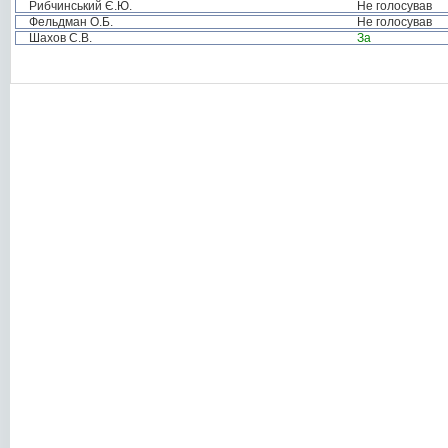
Рибчинський Є.Ю.
Не голосував
Фельдман О.Б.
Не голосував
Шахов С.В.
За