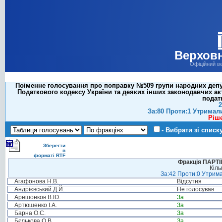
Верховн
Офіційний в
Поіменне голосування про поправку №509 групи народних депутат
Податкового кодексу України та деяких інших законодавчих ак
податк
2
За:80 Проти:1 Утримал
Ріш
- Вибрати зі списк
Зберегти
в
форматі RTF
Фракція ПАРТ
Кіль
За:42 Проти:0 Утрима
Агафонова Н.В.
Відсутня
Андрієвський Д.Й.
Не голосував
Арешонков В.Ю.
За
Артюшенко І.А.
За
Барна О.С.
За
Бєлькова О.В.
За