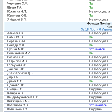
Черненко О.М.
За
Шверк Г.А.
За
Южаніна Н.П.
Не голосувала
Юринець О.В.
За
Яніцький В.П.
Не голосував
Фракція Політи
Кіл
За:18 Проти:0 Утрима
Алексєєв І.С.
Не голосував
Бабій Ю.Ю.
За
Береза Ю.М.
Не голосував
Бондар М.Л.
За
Бурбак М.Ю.
Утримався
Величкович М.Р.
За
Вознюк Ю.В.
Не голосував
Гаврилюк М.В.
Не голосував
Горбунов О.В.
Не голосував
Данілін В.Ю.
Не голосував
Дзензерський Д.В.
Не голосував
Дирів А.Б.
Не голосував
Драюк С.Є.
За
Єдаков Я.Ю.
Не голосував
Ємець Л.О.
Відсутній
Іванчук А.В.
Не голосував
Кацер-Бучковська Н.В.
Відсутня
Княжицький М.Л.
Не голосував
Колганова О.В.
Утрималась
Котвіцький І.О.
Відсутній