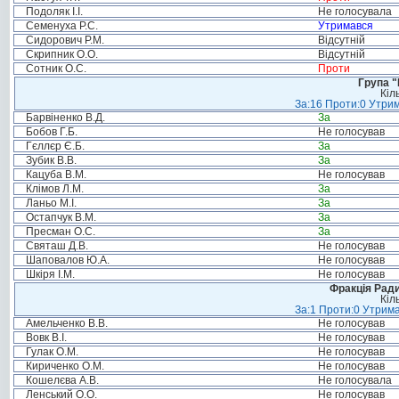
Подоляк І.І.
Не голосувала
Семенуха Р.С.
Утримався
Сидорович Р.М.
Відсутній
Скрипник О.О.
Відсутній
Сотник О.С.
Проти
Група "
Кіл
За:16 Проти:0 Утрим
Барвіненко В.Д.
За
Бобов Г.Б.
Не голосував
Гєллєр Є.Б.
За
Зубик В.В.
За
Кацуба В.М.
Не голосував
Клімов Л.М.
За
Ланьо М.І.
За
Остапчук В.М.
За
Пресман О.С.
За
Святаш Д.В.
Не голосував
Шаповалов Ю.А.
Не голосував
Шкіря І.М.
Не голосував
Фракція Ради
Кіл
За:1 Проти:0 Утрима
Амельченко В.В.
Не голосував
Вовк В.І.
Не голосував
Гулак О.М.
Не голосував
Кириченко О.М.
Не голосував
Кошелєва А.В.
Не голосувала
Ленський О.О.
Не голосував