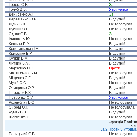
Герега О.В.
За
Голуб В.В.
Утримався
Денисенко А.П.
За
Дерев’янко Ю.Б.
Відсутній
Дідич В.В.
Не голосував
Дубінін О.І.
Не голосував
Єднак О.В.
За
Іллєнко А.Ю.
Не голосував
Кишкар П.М.
Відсутній
Констанкевич І.М.
Відсутня
Кривенко В.М.
Відсутній
Купрій В.М.
Відсутній
Литвин В.М.
Відсутній
Марченко О.О.
Проти
Матківський Б.М.
Не голосував
Міщенко С.Г.
Відсутній
Мусій О.С.
Не голосував
Онищенко О.Р.
Відсутній
Парасюк В.З.
Відсутній
Петренко О.М.
Утримався
Розенблат Б.С.
Не голосував
Сироїд О.І.
Не голосувала
Чумак В.В.
Відсутній
Шевченко О.Л.
Не голосував
Фракція Політич
Кіл
За:2 Проти:3 Утримал
Балицький Є.В.
Не голосував