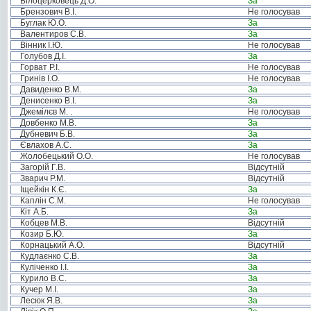
Білоцерковець Д.О.
За
Брензович В.І.
Не голосував
Буглак Ю.О.
За
Валентиров С.В.
За
Вінник І.Ю.
Не голосував
Голубов Д.І.
За
Горват Р.І.
Не голосував
Гринів І.О.
Не голосував
Давиденко В.М.
За
Денисенко В.І.
За
Джемілєв М. .
Не голосував
Довбенко М.В.
За
Дубневич Б.В.
За
Євлахов А.С.
За
Жолобецький О.О.
Не голосував
Загорій Г.В.
Відсутній
Зварич Р.М.
Відсутній
Іщейкін К.Є.
За
Каплін С.М.
Не голосував
Кіт А.Б.
За
Кобцев М.В.
Відсутній
Козир Б.Ю.
За
Корнацький А.О.
Відсутній
Кудлаєнко С.В.
За
Куліченко І.І.
За
Курило В.С.
За
Кучер М.І.
За
Лесюк Я.В.
За