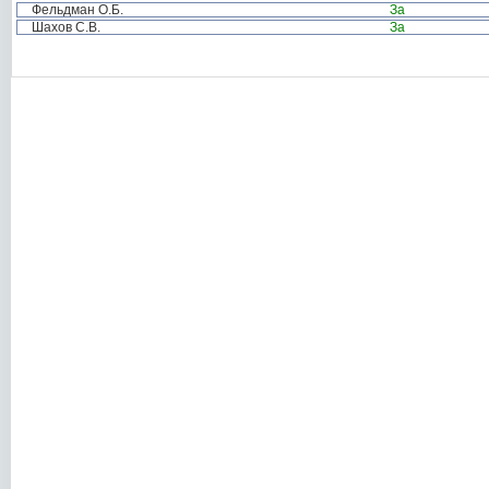
Фельдман О.Б.
За
Шахов С.В.
За