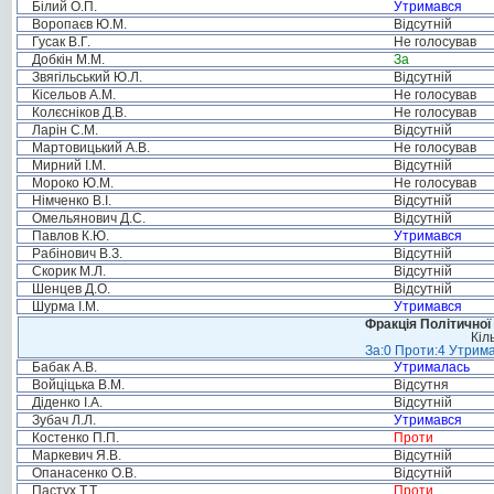
Білий О.П.
Утримався
Воропаєв Ю.М.
Відсутній
Гусак В.Г.
Не голосував
Добкін М.М.
За
Звягільський Ю.Л.
Відсутній
Кісельов А.М.
Не голосував
Колєсніков Д.В.
Не голосував
Ларін С.М.
Відсутній
Мартовицький А.В.
Не голосував
Мирний І.М.
Відсутній
Мороко Ю.М.
Не голосував
Німченко В.І.
Відсутній
Омельянович Д.С.
Відсутній
Павлов К.Ю.
Утримався
Рабінович В.З.
Відсутній
Скорик М.Л.
Відсутній
Шенцев Д.О.
Відсутній
Шурма І.М.
Утримався
Фракція Політичної
Кіл
За:0 Проти:4 Утрима
Бабак А.В.
Утрималась
Войціцька В.М.
Відсутня
Діденко І.А.
Відсутній
Зубач Л.Л.
Утримався
Костенко П.П.
Проти
Маркевич Я.В.
Відсутній
Опанасенко О.В.
Відсутній
Пастух Т.Т.
Проти