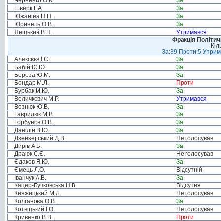
Черненко О.М.
За
Шверк Г.А.
За
Южаніна Н.П.
За
Юринець О.В.
За
Яніцький В.П.
Утримався
Фракція Політи
Кіл
За:39 Проти:5 Утрима
Алексєєв І.С.
За
Бабій Ю.Ю.
За
Береза Ю.М.
За
Бондар М.Л.
Проти
Бурбак М.Ю.
За
Величкович М.Р.
Утримався
Вознюк Ю.В.
За
Гаврилюк М.В.
За
Горбунов О.В.
За
Данілін В.Ю.
За
Дзензерський Д.В.
Не голосував
Дирів А.Б.
За
Драюк С.Є.
Не голосував
Єдаков Я.Ю.
За
Ємець Л.О.
Відсутній
Іванчук А.В.
За
Кацер-Бучковська Н.В.
Відсутня
Княжицький М.Л.
Не голосував
Колганова О.В.
За
Котвіцький І.О.
Не голосував
Кривенко В.В.
Проти