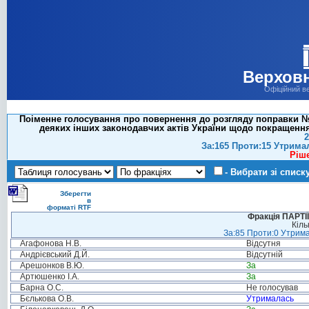
Верховн
Офіційний в
Поіменне голосування про повернення до розгляду поправки №1
деяких інших законодавчих актів України щодо покращення 
2
За:165 Проти:15 Утрима
Ріш
- Вибрати зі списк
Зберегти
в
форматі RTF
Фракція ПАРТ
Кіль
За:85 Проти:0 Утрима
Агафонова Н.В.
Відсутня
Андрієвський Д.Й.
Відсутній
Арешонков В.Ю.
За
Артюшенко І.А.
За
Барна О.С.
Не голосував
Бєлькова О.В.
Утрималась