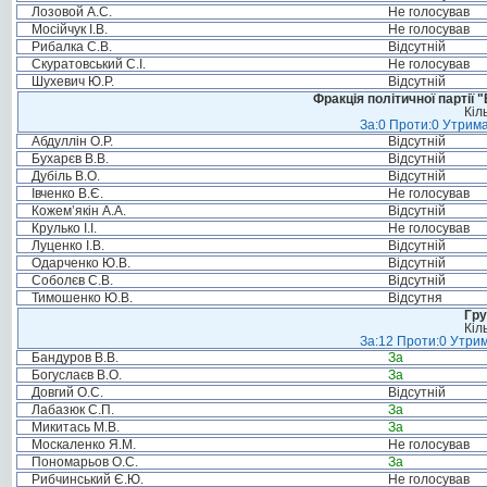
Лозовой А.С.
Не голосував
Мосійчук І.В.
Не голосував
Рибалка С.В.
Відсутній
Скуратовський С.І.
Не голосував
Шухевич Ю.Р.
Відсутній
Фракція політичної партії
Кіл
За:0 Проти:0 Утрима
Абдуллін О.Р.
Відсутній
Бухарєв В.В.
Відсутній
Дубіль В.О.
Відсутній
Івченко В.Є.
Не голосував
Кожем’якін А.А.
Відсутній
Крулько І.І.
Не голосував
Луценко І.В.
Відсутній
Одарченко Ю.В.
Відсутній
Соболєв С.В.
Відсутній
Тимошенко Ю.В.
Відсутня
Гру
Кіл
За:12 Проти:0 Утрим
Бандуров В.В.
За
Богуслаєв В.О.
За
Довгий О.С.
Відсутній
Лабазюк С.П.
За
Микитась М.В.
За
Москаленко Я.М.
Не голосував
Пономарьов О.С.
За
Рибчинський Є.Ю.
Не голосував