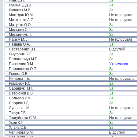
Лівік О.П.
За
Лубінець Д.В.
За
Люшняк М.В.
За
Македон Ю.М.
Не голосував
Матвієнко А.С.
Не голосував
Матузко О.О.
За
Мельник С.І.
За
Мельничук І.І.
За
Найєм М. .
Не голосував
Недава О.А.
За
Нестеренко В.Г.
Відсутній
Онуфрик Б.С.
За
Паламарчук М.П.
За
Пинзеник В.М.
Утримався
Порошенко О.П.
За
Ревега О.В.
За
Ричкова Т.Б.
Не голосувала
Романюк Р.С.
За
Сабашук П.П.
За
Севрюков В.В.
За
Сольвар Р.М.
За
Спориш І.Д.
За
Суслова І.М.
Не голосувала
Ткачук Г.В.
За
Тригубенко С.М.
Не голосував
Усов К.Г.
За
Хлань С.В.
За
Чепинога В.М.
Відсутній