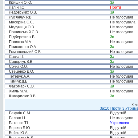
Кришин О.Ю.
За
Лапін І.О.
Проти
Ледовських О.В.
За
Лук’янчук Р.В.
Не голосував
Масоріна О.С.
Не голосувала
Медуниця О.В.
Не голосував
Пашинський С.В.
Не голосував
Підберезняк В.І.
За
Поляков М.А.
Не голосував
Присяжнюк О.А.
За
Романовський О.В.
Не голосував
Савка І.І.
За
Сидорчук В.В.
За
Сочка О.О.
Не голосував
Стеценко Д.О.
За
Тетерук А.А.
Не голосував
Тимчук Д.Б.
Не голосував
Фаєрмарк С.О.
За
Хміль М.М.
Не голосував
Шкварилюк В.В.
За
Кіл
За:10 Проти:3 Утрима
Бакулін Є.М.
Відсутній
Балога І.І.
Не голосував
Батенко Т.І.
Утримався
Береза Б.Ю.
Відсутній
Бойко Ю.А.
Відсутній
Веселова Н.В.
Відсутня