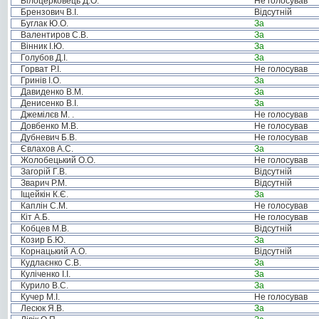
Білоцерковець Д.О.
Не голосував
Брензович В.І.
Відсутній
Буглак Ю.О.
За
Валентиров С.В.
За
Вінник І.Ю.
За
Голубов Д.І.
За
Горват Р.І.
Не голосував
Гринів І.О.
За
Давиденко В.М.
За
Денисенко В.І.
За
Джемілєв М. .
Не голосував
Довбенко М.В.
Не голосував
Дубневич Б.В.
Не голосував
Євлахов А.С.
За
Жолобецький О.О.
Не голосував
Загорій Г.В.
Відсутній
Зварич Р.М.
Відсутній
Іщейкін К.Є.
За
Каплін С.М.
Не голосував
Кіт А.Б.
Не голосував
Кобцев М.В.
Відсутній
Козир Б.Ю.
За
Корнацький А.О.
Відсутній
Кудлаєнко С.В.
За
Куліченко І.І.
За
Курило В.С.
За
Кучер М.І.
Не голосував
Лесюк Я.В.
За