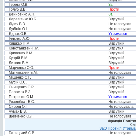
Герега О.В.
За
Голуб В.В.
Проти
Денисенко А.П.
За
Дерев’янко Ю.Б.
Відсутній
Дідич В.В.
Не голосував
Дубінін О.І.
Не голосував
Єднак О.В.
Утримався
Іллєнко А.Ю.
Проти
Кишкар П.М.
Відсутній
Констанкевич І.М.
Відсутня
Кривенко В.М.
Відсутній
Купрій В.М.
Відсутній
Литвин В.М.
Відсутній
Марченко О.О.
Проти
Матківський Б.М.
Не голосував
Міщенко С.Г.
Відсутній
Мусій О.С.
Відсутній
Онищенко О.Р.
Відсутній
Парасюк В.З.
Відсутній
Петренко О.М.
Утримався
Розенблат Б.С.
Не голосував
Сироїд О.І.
Не голосувала
Чумак В.В.
Відсутній
Шевченко О.Л.
Не голосував
Фракція Політич
Кіл
За:0 Проти:4 Утримал
Балицький Є.В.
Не голосував