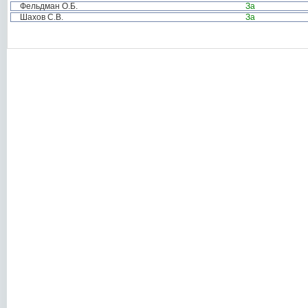
Фельдман О.Б.
За
Шахов С.В.
За