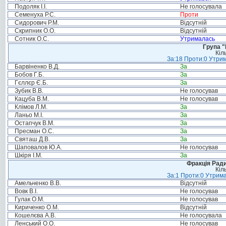
Подоляк І.І.
Не голосувала
Семенуха Р.С.
Проти
Сидорович Р.М.
Відсутній
Скрипник О.О.
Відсутній
Сотник О.С.
Утрималась
Група "
Кіл
За:18 Проти:0 Утрим
Барвіненко В.Д.
За
Бобов Г.Б.
За
Гєллєр Є.Б.
За
Зубик В.В.
Не голосував
Кацуба В.М.
Не голосував
Клімов Л.М.
За
Ланьо М.І.
За
Остапчук В.М.
За
Пресман О.С.
За
Святаш Д.В.
За
Шаповалов Ю.А.
Не голосував
Шкіря І.М.
За
Фракція Ради
Кіл
За:1 Проти:0 Утрима
Амельченко В.В.
Відсутній
Вовк В.І.
Не голосував
Гулак О.М.
Не голосував
Кириченко О.М.
Відсутній
Кошелєва А.В.
Не голосувала
Ленський О.О.
Не голосував