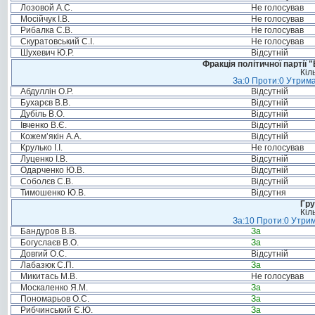
Лозовой А.С.
Не голосував
Мосійчук І.В.
Не голосував
Рибалка С.В.
Не голосував
Скуратовський С.І.
Не голосував
Шухевич Ю.Р.
Відсутній
Фракція політичної партії
Кіл
За:0 Проти:0 Утрима
Абдуллін О.Р.
Відсутній
Бухарєв В.В.
Відсутній
Дубіль В.О.
Відсутній
Івченко В.Є.
Відсутній
Кожем’якін А.А.
Відсутній
Крулько І.І.
Не голосував
Луценко І.В.
Відсутній
Одарченко Ю.В.
Відсутній
Соболєв С.В.
Відсутній
Тимошенко Ю.В.
Відсутня
Гру
Кіл
За:10 Проти:0 Утрим
Бандуров В.В.
За
Богуслаєв В.О.
За
Довгий О.С.
Відсутній
Лабазюк С.П.
За
Микитась М.В.
Не голосував
Москаленко Я.М.
За
Пономарьов О.С.
За
Рибчинський Є.Ю.
За