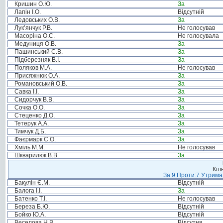
Кришин О.Ю.
За
Лапін І.О.
Відсутній
Ледовських О.В.
За
Лук’янчук Р.В.
Не голосував
Масоріна О.С.
Не голосувала
Медуниця О.В.
За
Пашинський С.В.
За
Підберезняк В.І.
За
Поляков М.А.
Не голосував
Присяжнюк О.А.
За
Романовський О.В.
За
Савка І.І.
За
Сидорчук В.В.
За
Сочка О.О.
За
Стеценко Д.О.
За
Тетерук А.А.
За
Тимчук Д.Б.
За
Фаєрмарк С.О.
За
Хміль М.М.
Не голосував
Шкварилюк В.В.
За
Кіл
За:9 Проти:7 Утримал
Бакулін Є.М.
Відсутній
Балога І.І.
За
Батенко Т.І.
Не голосував
Береза Б.Ю.
Відсутній
Бойко Ю.А.
Відсутній
Веселова Н.В.
Відсутня