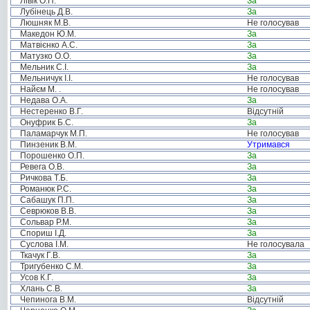
Лівік О.П.
За
Лубінець Д.В.
За
Люшняк М.В.
Не голосував
Македон Ю.М.
За
Матвієнко А.С.
За
Матузко О.О.
За
Мельник С.І.
За
Мельничук І.І.
Не голосував
Найєм М. .
Не голосував
Недава О.А.
За
Нестеренко В.Г.
Відсутній
Онуфрик Б.С.
За
Паламарчук М.П.
Не голосував
Пинзеник В.М.
Утримався
Порошенко О.П.
За
Ревега О.В.
За
Ричкова Т.Б.
За
Романюк Р.С.
За
Сабашук П.П.
За
Севрюков В.В.
За
Сольвар Р.М.
За
Спориш І.Д.
За
Суслова І.М.
Не голосувала
Ткачук Г.В.
За
Тригубенко С.М.
За
Усов К.Г.
За
Хлань С.В.
За
Чепинога В.М.
Відсутній