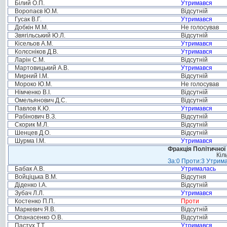
Білий О.П.
Утримався
Воропаєв Ю.М.
Відсутній
Гусак В.Г.
Утримався
Добкін М.М.
Не голосував
Звягільський Ю.Л.
Відсутній
Кісельов А.М.
Утримався
Колєсніков Д.В.
Утримався
Ларін С.М.
Відсутній
Мартовицький А.В.
Утримався
Мирний І.М.
Відсутній
Мороко Ю.М.
Не голосував
Німченко В.І.
Відсутній
Омельянович Д.С.
Відсутній
Павлов К.Ю.
Утримався
Рабінович В.З.
Відсутній
Скорик М.Л.
Відсутній
Шенцев Д.О.
Відсутній
Шурма І.М.
Утримався
Фракція Політичної
Кіл
За:0 Проти:3 Утрима
Бабак А.В.
Утрималась
Войціцька В.М.
Відсутня
Діденко І.А.
Відсутній
Зубач Л.Л.
Утримався
Костенко П.П.
Проти
Маркевич Я.В.
Відсутній
Опанасенко О.В.
Відсутній
Пастух Т.Т.
Утримався