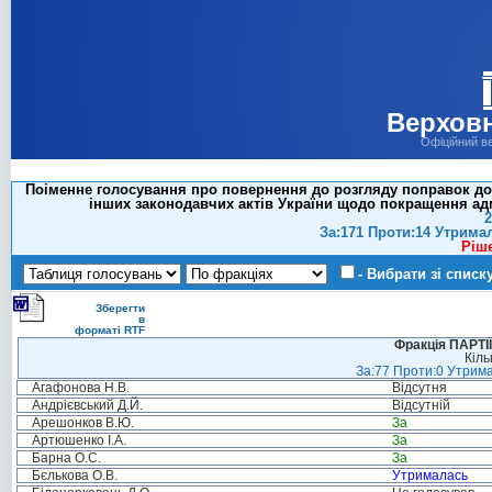
Верховн
Офіційний в
Поіменне голосування про повернення до розгляду поправок до 
інших законодавчих актів України щодо покращення адм
2
За:171 Проти:14 Утрима
Ріш
- Вибрати зі списк
Зберегти
в
форматі RTF
Фракція ПАРТ
Кіль
За:77 Проти:0 Утрима
Агафонова Н.В.
Відсутня
Андрієвський Д.Й.
Відсутній
Арешонков В.Ю.
За
Артюшенко І.А.
За
Барна О.С.
За
Бєлькова О.В.
Утрималась