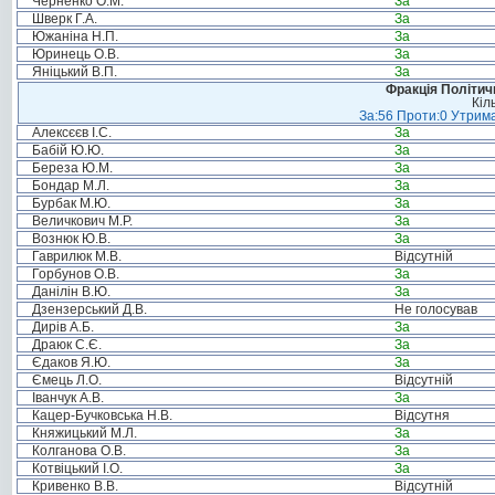
Черненко О.М.
За
Шверк Г.А.
За
Южаніна Н.П.
За
Юринець О.В.
За
Яніцький В.П.
За
Фракція Політи
Кіл
За:56 Проти:0 Утрима
Алексєєв І.С.
За
Бабій Ю.Ю.
За
Береза Ю.М.
За
Бондар М.Л.
За
Бурбак М.Ю.
За
Величкович М.Р.
За
Вознюк Ю.В.
За
Гаврилюк М.В.
Відсутній
Горбунов О.В.
За
Данілін В.Ю.
За
Дзензерський Д.В.
Не голосував
Дирів А.Б.
За
Драюк С.Є.
За
Єдаков Я.Ю.
За
Ємець Л.О.
Відсутній
Іванчук А.В.
За
Кацер-Бучковська Н.В.
Відсутня
Княжицький М.Л.
За
Колганова О.В.
За
Котвіцький І.О.
За
Кривенко В.В.
Відсутній