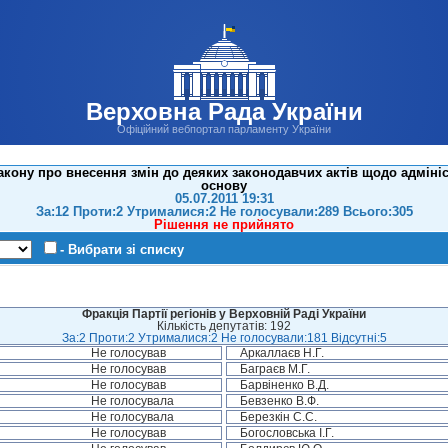
Верховна Рада України
Офіційний вебпортал парламенту України
кону про внесення змін до деяких законодавчих актів щодо адмініс
основу
05.07.2011 19:31
За:12 Проти:2 Утрималися:2 Не голосували:289 Всього:305
Рішення не прийнято
- Вибрати зі списку
Фракція Партії регіонів у Верховній Раді України
Кількість депутатів: 192
За:2 Проти:2 Утрималися:2 Не голосували:181 Відсутні:5
Не голосував
Аркаллаєв Н.Г.
Не голосував
Баграєв М.Г.
Не голосував
Барвіненко В.Д.
Не голосувала
Бевзенко В.Ф.
Не голосувала
Березкін С.С.
Не голосував
Богословська І.Г.