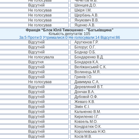
Не голосував
Чечетов М.В.
Відсутній
Шенцев Д.О.
Не голосував
Шкіря І.М.
Не голосував
Щербань А.В.
Не голосував
Янукович В.В.
Не голосував
Яценко А.В.
Фракція “Блок Юлії Тимошенко - "Батьківщина"
Кількість депутатів: 105
За:5 Проти:0 Утрималися:0 Не голосували:14 Відсутні:86
Відсутній
Арутюнов Г.Р.
Відсутній
Білорус О.Г.
Відсутній
Боднар О.Б.
Не голосувала
Бондаренко В.Д.
Відсутня
Бондарєв К.А.
Відсутній
Веліжанський С.К.
Відсутній
Волинець М.Я.
Відсутній
Гринів І.О.
Не голосував
Давимука С.А.
Відсутній
Деревляний В.Т.
Відсутній
Дончак В.А.
Відсутній
Дубовой О.Ф.
Відсутній
Жеваго К.В.
Відсутній
Зімін Є.І.
Відсутній
Кальченко В.М.
Відсутній
Кириленко І.Г.
Відсутній
Ковзель М.О.
Відсутній
Кондратюк О.К.
Відсутній
Королевська Н.Ю.
Відсутній
Косів М.В.