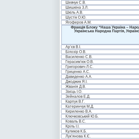
Шевчук С.В.
Шишкіна З.Л.
Шкіль А.В.
Шустік О.Ю.
Ягоферов А.М.
Фракція Блоку “Наша Україна – Наро
Українська Народна Партія, Україн
Ар’єв В.І.
Білозір О.В.
Василенко С.В.
Герасим’юк О.В.
Григорович Л.С.
Гриценко А.С.
Давиденко А.А.
Джоджик Я.І.
Жванія Д.В.
Заєць І.О.
Зейналов Е.Д.
Карпук В.Г.
Катеринчук М.Д.
Кириленко В.А.
Ключковський Ю.Б.
Коваль В.С.
Кріль І.І.
Куликов К.Б.
Лук’янова К.Є.