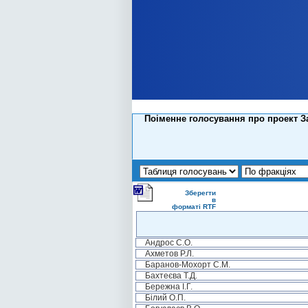
Поіменне голосування про проект За
Зберегти
в
форматі RTF
Андрос С.О.
Ахметов Р.Л.
Баранов-Мохорт С.М.
Бахтеєва Т.Д.
Бережна І.Г.
Білий О.П.