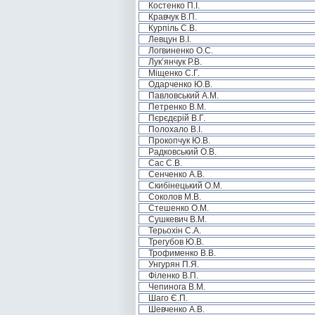
Костенко П.І.
Кравчук В.П.
Курпіль С.В.
Левцун В.І.
Логвиненко О.С.
Лук’янчук Р.В.
Міщенко С.Г.
Одарченко Ю.В.
Павловський А.М.
Петренко В.М.
Пєрєдєрій В.Г.
Полохало В.І.
Прокопчук Ю.В.
Радковський О.В.
Сас С.В.
Сенченко А.В.
Скибінецький О.М.
Соколов М.В.
Стешенко О.М.
Сушкевич В.М.
Терьохін С.А.
Трегубов Ю.В.
Трофименко В.В.
Унгурян П.Я.
Філенко В.П.
Чепинога В.М.
Шаго Є.П.
Шевченко А.В.