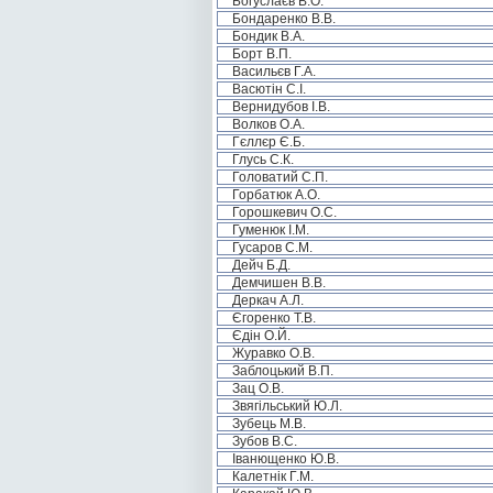
Богуслаєв В.О.
Бондаренко В.В.
Бондик В.А.
Борт В.П.
Васильєв Г.А.
Васютін С.І.
Вернидубов І.В.
Волков О.А.
Гєллєр Є.Б.
Глусь С.К.
Головатий С.П.
Горбатюк А.О.
Горошкевич О.С.
Гуменюк І.М.
Гусаров С.М.
Дейч Б.Д.
Демчишен В.В.
Деркач А.Л.
Єгоренко Т.В.
Єдін О.Й.
Журавко О.В.
Заблоцький В.П.
Зац О.В.
Звягільський Ю.Л.
Зубець М.В.
Зубов В.С.
Іванющенко Ю.В.
Калетнік Г.М.