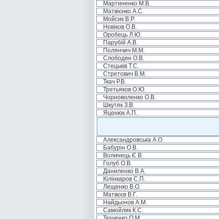
Мартиненко М.В.
Матвієнко А.С.
Мойсик В.Р.
Новіков О.В.
Оробець Л.Ю.
Парубій А.В.
Полянчич М.М.
Слободян О.В.
Стецьків Т.С.
Стретович В.М.
Ткач Р.В.
Третьяков О.Ю.
Чорноволенко О.В.
Шкутяк З.В.
Яценюк А.П.
Александровська А.О.
Бабурін О.В.
Волинець Є.В.
Голуб О.В.
Даниленко В.А.
Кілінкаров С.П.
Лещенко В.О.
Матвєєв В.Г.
Найдьонов А.М.
Самойлик К.С.
Ткаченко О.М.