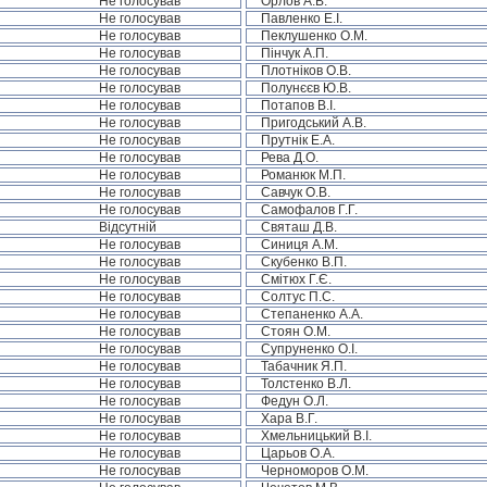
Не голосував
Орлов А.В.
Не голосував
Павленко Е.І.
Не голосував
Пеклушенко О.М.
Не голосував
Пінчук А.П.
Не голосував
Плотніков О.В.
Не голосував
Полунєєв Ю.В.
Не голосував
Потапов В.І.
Не голосував
Пригодський А.В.
Не голосував
Прутнік Е.А.
Не голосував
Рева Д.О.
Не голосував
Романюк М.П.
Не голосував
Савчук О.В.
Не голосував
Самофалов Г.Г.
Відсутній
Святаш Д.В.
Не голосував
Синиця А.М.
Не голосував
Скубенко В.П.
Не голосував
Смітюх Г.Є.
Не голосував
Солтус П.С.
Не голосував
Степаненко А.А.
Не голосував
Стоян О.М.
Не голосував
Супруненко О.І.
Не голосував
Табачник Я.П.
Не голосував
Толстенко В.Л.
Не голосував
Федун О.Л.
Не голосував
Хара В.Г.
Не голосував
Хмельницький В.І.
Не голосував
Царьов О.А.
Не голосував
Черноморов О.М.