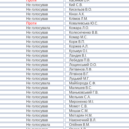
Проти
Касянюк О.Р.
Не голосував
Кий С.В.
Не голосував
Кисельов В.О.
Не голосував
Кінах А.К.
Не голосував
Клімов Л.М.
Проти
Ковалевська Ю.С.
Не голосувала
Кожара Л.О.
Не голосував
Колесніченко В.В.
Не голосував
Комар М.С.
Не голосував
Корж В.П.
Не голосував
Коржев А.Л.
Не голосував
Кузьмук О.І.
Не голосував
Ландик В.І.
Не голосував
Лебедєв П.В.
Не голосував
Лєщинський О.О.
Не голосував
Литвинов Л.Ф.
Не голосував
Літвінов В.Г.
Не голосував
Луцький М.Г.
Не голосувала
Майборода С.Ф.
Не голосував
Малишев В.С.
Не голосував
Маньковський Г.В.
Не голосував
Мельник С.А.
Не голосував
Мироненко М.І.
Не голосував
Момот С.В.
Не голосував
Мошак С.М.
Не голосував
Мхітарян Н.М.
Не голосував
Наконечний В.Л.
Не голосувала
Олійник В.М.