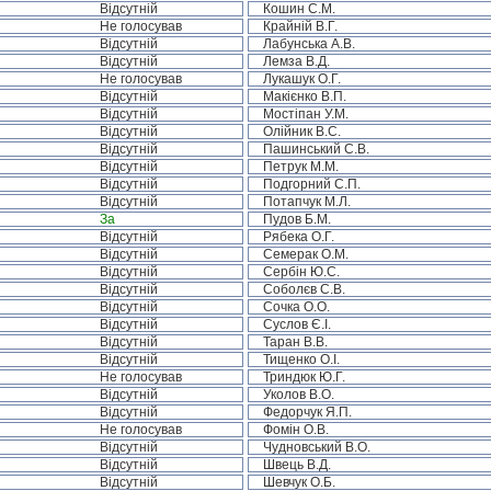
Відсутній
Кошин С.М.
Не голосував
Крайній В.Г.
Відсутній
Лабунська А.В.
Відсутній
Лемза В.Д.
Не голосував
Лукашук О.Г.
Відсутній
Макієнко В.П.
Відсутній
Мостіпан У.М.
Відсутній
Олійник В.С.
Відсутній
Пашинський С.В.
Відсутній
Петрук М.М.
Відсутній
Подгорний С.П.
Відсутній
Потапчук М.Л.
За
Пудов Б.М.
Відсутній
Рябека О.Г.
Відсутній
Семерак О.М.
Відсутній
Сербін Ю.С.
Відсутній
Соболєв С.В.
Відсутній
Сочка О.О.
Відсутній
Суслов Є.І.
Відсутній
Таран В.В.
Відсутній
Тищенко О.І.
Не голосував
Триндюк Ю.Г.
Відсутній
Уколов В.О.
Відсутній
Федорчук Я.П.
Не голосував
Фомін О.В.
Відсутній
Чудновський В.О.
Відсутній
Швець В.Д.
Відсутній
Шевчук О.Б.