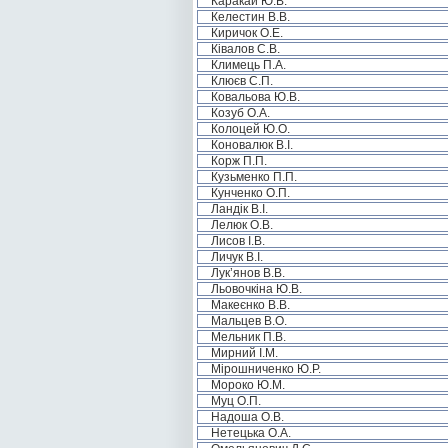
Каракай Ю.В.
Келестин В.В.
Киричок О.Е.
Ківалов С.В.
Климець П.А.
Клюєв С.П.
Ковальова Ю.В.
Козуб О.А.
Колоцей Ю.О.
Коновалюк В.І.
Корж П.П.
Кузьменко П.П.
Кунченко О.П.
Ландік В.І.
Лелюк О.В.
Лисов І.В.
Личук В.І.
Лук’янов В.В.
Льовочкіна Ю.В.
Макеєнко В.В.
Мальцев В.О.
Мельник П.В.
Мирний І.М.
Мірошниченко Ю.Р.
Мороко Ю.М.
Муц О.П.
Надоша О.В.
Нетецька О.А.