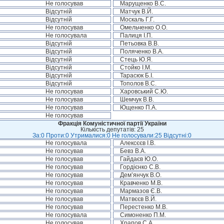
Не голосував
Марущенко В.С.
Відсутній
Матчук В.Й.
Відсутній
Москаль Г.Г.
Не голосував
Омельченко О.О.
Не голосувала
Палиця І.П.
Відсутній
Петьовка В.В.
Відсутній
Поляченко В.А.
Відсутній
Стець Ю.Я.
Відсутній
Стойко І.М.
Відсутній
Тарасюк Б.І.
Відсутній
Тополов В.С.
Не голосував
Харовський С.Ю.
Не голосував
Шемчук В.В.
Не голосував
Ющенко П.А.
Не голосував
Фракція Комуністичної партії України
Кількість депутатів: 25
За:0 Проти:0 Утрималися:0 Не голосували:25 Відсутні:0
Не голосувала
Алексєєв І.В.
Не голосував
Бевз В.А.
Не голосував
Гайдаєв Ю.О.
Не голосував
Гордієнко С.В.
Не голосував
Дем’янчук В.О.
Не голосував
Кравченко М.В.
Не голосував
Мармазов Є.В.
Не голосував
Матвєєв В.Й.
Не голосував
Перестенко М.В.
Не голосувала
Симоненко П.М.
Не голосував
Храпов С.А.