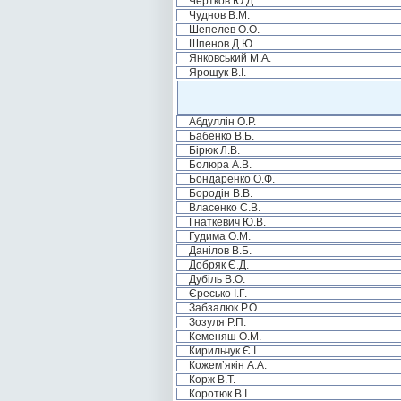
Чертков Ю.Д.
Чуднов В.М.
Шепелев О.О.
Шпенов Д.Ю.
Янковський М.А.
Ярощук В.І.
Абдуллін О.Р.
Бабенко В.Б.
Бірюк Л.В.
Болюра А.В.
Бондаренко О.Ф.
Бородін В.В.
Власенко С.В.
Гнаткевич Ю.В.
Гудима О.М.
Данілов В.Б.
Добряк Є.Д.
Дубіль В.О.
Єресько І.Г.
Забзалюк Р.О.
Зозуля Р.П.
Кеменяш О.М.
Кирильчук Є.І.
Кожем’якін А.А.
Корж В.Т.
Коротюк В.І.