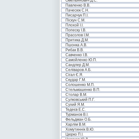
Омельянович Д.С.
Павленко В.В.
Пачесюк С.Н.
Писарчук П.І.
Піскун С.М.
Плохой І.І.
Попеску І.В.
Прасолов І.М.
Притика Д.М.
Пшонка А.В.
Рибак В.В.
Савченко І.В.
Самойленко Ю.П.
Сандлер Д.М.
Селіваров А.Б.
Сігал Є.Я.
Скудар Г.М.
Солошенко М.П.
Стельмашенко В.П.
Столар В.М.
Сулковський П.Г.
Сухий Я.М.
Тедеєв Е.С.
Турманов В.І.
Фельдман О.Б.
Харлім В.М.
Хомутиннік В.Ю.
Цюрко П.І.