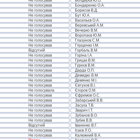
Не голосував
Болдирєв Ю.О.
Не голосував
Бондаренко О.А.
Не голосував
Борисов В.Д.
Не голосував
Бут Ю.А.
Не голосував
Васильєв О.А.
Не голосував
Веревський А.М.
Не голосував
Вечерко В.М.
Не голосував
Воропаєв Ю.М.
Не голосував
Глазунов С.М.
Не голосував
Глущенко І.М.
Відсутній
Горбаль В.М.
Не голосував
Горіна І.А.
Не голосував
Грицак В.М.
Не голосував
Гуреєв В.М.
Не голосував
Дарда О.П.
Не голосував
Демидко В.М.
Не голосував
Демянко М.І.
Не голосував
Євтухов В.І.
Не голосувала
Єгоров О.М.
Не голосував
Єфремов О.С.
Не голосував
Забарський В.В.
Не голосував
Засуха Т.В.
Не голосував
Зварич І.Т.
Не голосував
Зубанов В.О.
Не голосував
Зубик В.В.
Відсутній
Іваненко В.Г.
Не голосував
Ісаєв Л.О.
Не голосував
Калюжний В.А.