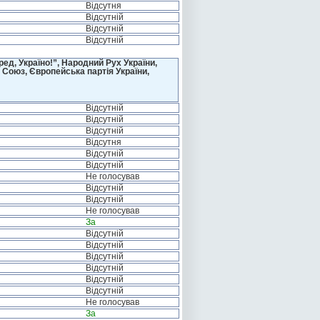
Відсутня
Відсутній
Відсутній
Відсутній
д, Україно!”, Народний Рух України,
 Союз, Європейська партія України,
Відсутній
Відсутній
Відсутній
Відсутня
Відсутній
Відсутній
Не голосував
Відсутній
Відсутній
Не голосував
За
Відсутній
Відсутній
Відсутній
Відсутній
Відсутній
Відсутній
Не голосував
За