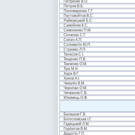
Петренко В.О.
Петров В.Б.
Пономаренко Г.Г.
Пустовойтов В.С.
Райковський Б.С.
Самойлик К.С.
Симоненко П.М.
Сінченко С.Г.
Снігач А.П.
Соломатін Ю.П.
Стрижко Л.П.
Танасов С.І.
Тищенко П.В.
Ткаченко О.М.
Туш М.Н.
Хара В.Г.
Хунов А.І.
Чекалін В.М.
Чернічко О.М.
Чичканов С.В.
Юхимець О.Ф.
Балашов Г.В.
Богословська І.Г.
Гадяцький Л.М.
Горбатов В.М.
Дашутін Г.П.