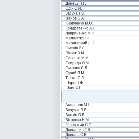
Донець Н.Г.
Єдін О.Й.
Засуха Т.В.
Іванов С.А.
Кириченко М.О.
Кондратенко А.І.
Лавриненко М.Ф.
Малолітко І.Ф.
Миримський Л.Ю.
Омеліч В.С.
Пінчук В.М.
Савенко М.М.
Свирида О.М.
Смірнов Є.Л.
Сухий Я.М.
Тігіпко С.Л.
Шаров І.Ф.
Шпиг Ф.І.
Агафонов М.І.
Безугла Л.Я.
Блохін О.В.
Вітренко Н.М.
Головатий С.П.
Довганчин Г.В.
Довгань С.В.