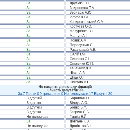
За
Друзюк С.О.
За
Задорожна Т.А.
За
Звонарж А.Ю.
За
Іоффе Ю.Я.
За
Кондратевський С.М.
За
Костусєв О.О.
За
Мазуренко В.І.
За
Мангул А.І.
За
Новик А.М.
За
Пересунько С.І.
За
Раханський А.В.
За
Салій І.М.
За
Синенко С.І.
За
Спіженко Ю.П.
За
Табачник Д.В.
За
Чікал А.В.
За
Шпак О.Г.
За
Шпігало В.Є.
Не входять до складу фракцій
Кількість депутатів: 44
За:7 Проти:0 Утрималися:0 Не голосували:17 Відсутні:20
Відсутній
Баранчик І.І.
Відсутня
Білоус А.О.
Відсутній
Бойко Б.Ф.
Відсутня
Гавриш С.Б.
Не голосував
Гурвіц Е.Й.
За
Довгань К.В.
Не голосував
Дроботов А.І.