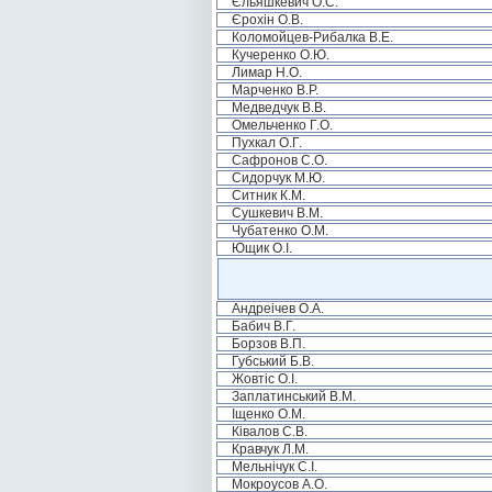
Єльяшкевич О.С.
Єрохін О.В.
Коломойцев-Рибалка В.Е.
Кучеренко О.Ю.
Лимар Н.О.
Марченко В.Р.
Медведчук В.В.
Омельченко Г.О.
Пухкал О.Г.
Сафронов С.О.
Сидорчук М.Ю.
Ситник К.М.
Сушкевич В.М.
Чубатенко О.М.
Ющик О.І.
Андреічев О.А.
Бабич В.Г.
Борзов В.П.
Губський Б.В.
Жовтіс О.І.
Заплатинський В.М.
Іщенко О.М.
Ківалов С.В.
Кравчук Л.М.
Мельнічук С.І.
Мокроусов А.О.