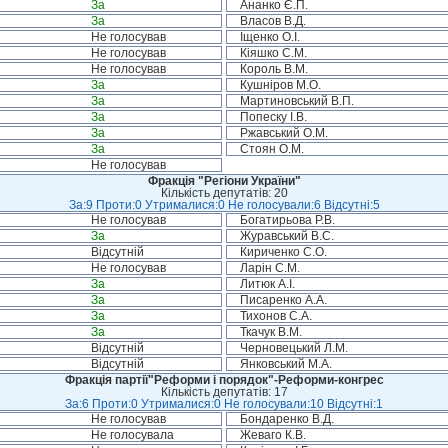
За
Ананко Є.П.
За
Власов В.Д.
Не голосував
Іщенко О.І.
Не голосував
Кіяшко С.М.
Не голосував
Король В.М.
За
Кушніров М.О.
За
Мартиновський В.П.
За
Попеску І.В.
За
Ржавський О.М.
За
Стоян О.М.
Не голосував
Фракція "Регіони України"
Кількість депутатів: 20
За:9 Проти:0 Утрималися:0 Не голосували:6 Відсутні:5
Не голосував
Богатирьова Р.В.
За
Журавський В.С.
Відсутній
Кириченко С.О.
Не голосував
Ларін С.М.
За
Литюк А.І.
За
Писаренко А.А.
За
Тихонов С.А.
За
Ткачук В.М.
Відсутній
Черновецький Л.М.
Відсутній
Янковський М.А.
Фракція партії"Реформи і порядок"-Реформи-конгрес
Кількість депутатів: 17
За:6 Проти:0 Утрималися:0 Не голосували:10 Відсутні:1
Не голосував
Бондаренко В.Д.
Не голосувала
Жеваго К.В.