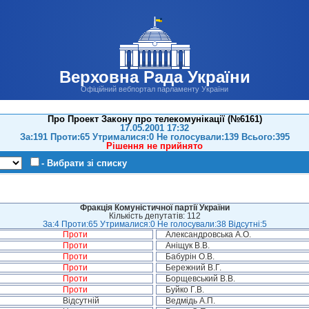
Верховна Рада України
Офіційний вебпортал парламенту України
Про Проект Закону про телекомунікації (№6161)
17.05.2001 17:32
За:191 Проти:65 Утрималися:0 Не голосували:139 Всього:395
Рішення не прийнято
- Вибрати зі списку
Фракція Комуністичної партії України
Кількість депутатів: 112
За:4 Проти:65 Утрималися:0 Не голосували:38 Відсутні:5
Проти
Александровська А.О.
Проти
Аніщук В.В.
Проти
Бабурін О.В.
Проти
Бережний В.Г.
Проти
Борщевський В.В.
Проти
Буйко Г.В.
Відсутній
Ведмідь А.П.