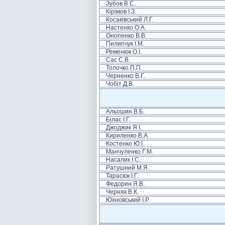
Зубов В.С.
Кірімов І.З.
Косаківський Л.Г.
Настенко О.А.
Онопенко В.В.
Пилипчук І.М.
Ременюк О.І.
Сас С.В.
Толочко П.П.
Черненко В.Г.
Чобіт Д.В.
Альошин В.Б.
Білас І.Г.
Джоджик Я.І.
Кириленко В.А.
Костенко Ю.І.
Манчуленко Г.М.
Насалик І.С.
Ратушний М.Я.
Тарасюк І.Г.
Федорин Я.В.
Черняк В.К.
Юхновський І.Р.