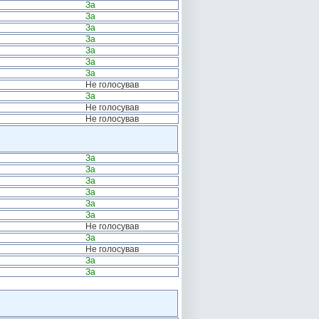
За
За
За
За
За
За
За
Не голосував
За
Не голосував
Не голосував
За
За
За
За
За
За
Не голосував
За
Не голосував
За
За