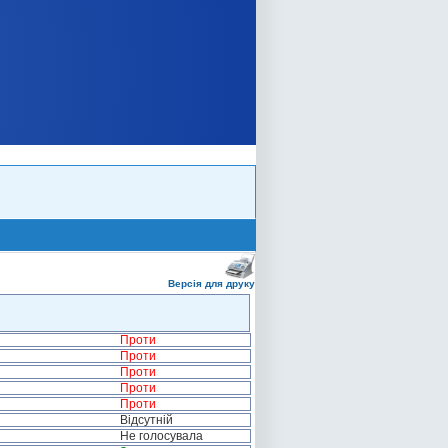
Версія для друку
Проти
Проти
Проти
Проти
Проти
Відсутній
Не голосувала