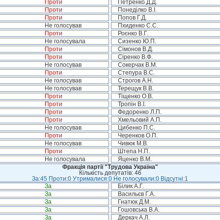
Проти
Петренко Д.Д.
Проти
Понеділко В.І.
Проти
Попов Г.Д.
Не голосував
Пхиденко С.С.
Проти
Роєнко В.Г.
Не голосувала
Сизенко Ю.П.
Проти
Сімонов В.Д.
Проти
Сіренко В.Ф.
Не голосував
Сокерчак В.М.
Проти
Степура В.С.
Не голосував
Строгов А.Н.
Не голосував
Терещук В.В.
Проти
Тіщенко О.В.
Проти
Тропін В.І.
Проти
Федоренко Л.П.
Проти
Хмельовий А.П.
Не голосував
Цибенко П.С.
Проти
Черенков О.П.
Не голосував
Чивюк М.В.
Проти
Штепа Н.П.
Не голосувала
Яценко В.М.
Фракція партії "Трудова Україна"
Кількість депутатів: 46
За:45 Проти:0 Утрималися:0 Не голосували:0 Відсутні:1
За
Білик А.Г.
За
Васильєв Г.А.
За
Гнатюк Д.М.
За
Гошовська В.А.
За
Деркач А.Л.