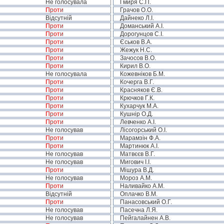
Не голосувала
Гмиря С.П.
Проти
Грачов О.О.
Відсутній
Дайнеко Л.І.
Проти
Доманський А.І.
Проти
Дорогунцов С.І.
Проти
Єськов В.А.
Проти
Жежук Н.С.
Проти
Зачосов В.О.
Проти
Кирил В.О.
Не голосувала
Кожевніков Б.М.
Проти
Кочерга В.Г.
Проти
Красняков Є.В.
Проти
Крючков Г.К.
Проти
Кухарчук М.А.
Проти
Кушнір О.Д.
Проти
Левченко А.І.
Не голосував
Лісогорський О.І.
Проти
Марамзін Ф.А.
Проти
Мартинюк А.І.
Не голосував
Матвєєв В.Г.
Не голосував
Мигович І.І.
Проти
Мішура В.Д.
Не голосував
Мороз А.М.
Проти
Наливайко А.М.
Відсутній
Оплачко В.М.
Проти
Панасовський О.Г.
Не голосував
Пасечна Л.Я.
Не голосував
Пейгалайнен А.В.