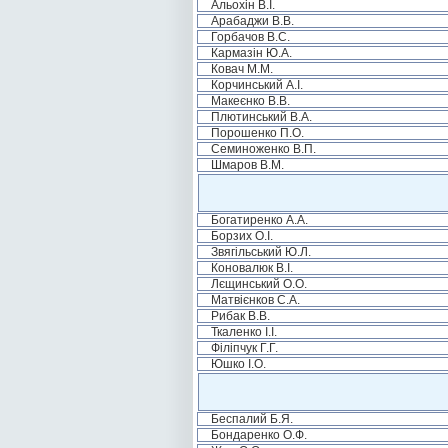
Альохін В.І.
Арабаджи В.В.
Горбачов В.С.
Кармазін Ю.А.
Ковач М.М.
Корчинський А.І.
Макеєнко В.В.
Плютинський В.А.
Порошенко П.О.
Семиноженко В.П.
Шмаров В.М.
Богатиренко А.А.
Борзих О.І.
Звягільський Ю.Л.
Коновалюк В.І.
Лєщинський О.О.
Матвієнков С.А.
Рибак В.В.
Ткаленко І.І.
Філіпчук Г.Г.
Юшко І.О.
Беспалий Б.Я.
Бондаренко О.Ф.