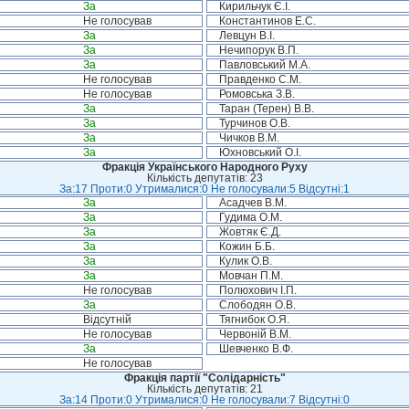
За
Кирильчук Є.І.
Не голосував
Константинов Е.С.
За
Левцун В.І.
За
Нечипорук В.П.
За
Павловський М.А.
Не голосував
Правденко С.М.
Не голосував
Ромовська З.В.
За
Таран (Терен) В.В.
За
Турчинов О.В.
За
Чичков В.М.
За
Юхновський О.І.
Фракція Українського Народного Руху
Кількість депутатів: 23
За:17 Проти:0 Утрималися:0 Не голосували:5 Відсутні:1
За
Асадчев В.М.
За
Гудима О.М.
За
Жовтяк Є.Д.
За
Кожин Б.Б.
За
Кулик О.В.
За
Мовчан П.М.
Не голосував
Полюхович І.П.
За
Слободян О.В.
Відсутній
Тягнибок О.Я.
Не голосував
Червоній В.М.
За
Шевченко В.Ф.
Не голосував
Фракція партії "Солідарність"
Кількість депутатів: 21
За:14 Проти:0 Утрималися:0 Не голосували:7 Відсутні:0