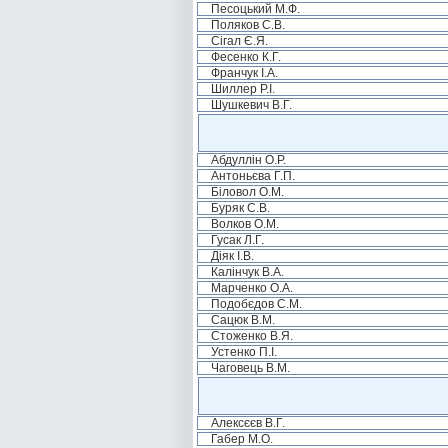
Песоцький М.Ф.
Поляков С.В.
Сігал Є.Я.
Фесенко К.Г.
Франчук І.А.
Шиллер Р.І.
Шушкевич В.Г.
Абдуллін О.Р.
Антоньєва Г.П.
Біловол О.М.
Буряк С.В.
Волков О.М.
Гусак Л.Г.
Діяк І.В.
Калінчук В.А.
Марченко О.А.
Подобєдов С.М.
Сацюк В.М.
Стоженко В.Я.
Устенко П.І.
Чаговець В.М.
Алексєєв В.Г.
Габер М.О.