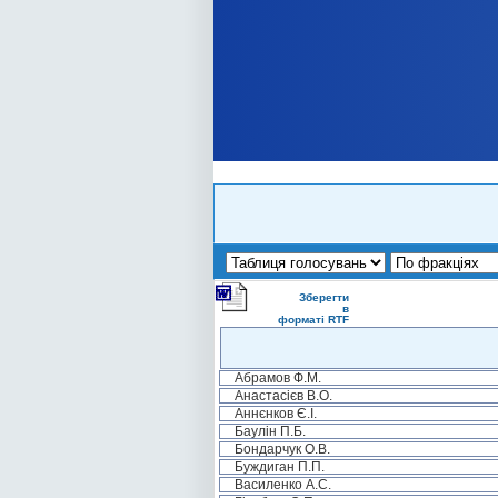
Зберегти
в
форматі RTF
Абрамов Ф.М.
Анастасієв В.О.
Аннєнков Є.І.
Баулін П.Б.
Бондарчук О.В.
Буждиган П.П.
Василенко А.С.