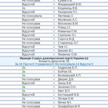
Не голосував
Єрмак А.В.
Відсутній
Жердицький В.Ю.
За
Кощинець В.В.
Відсутній
Лазаренко П.І.
Не голосувала
Лютікова І.І.
Відсутній
Матвієнко А.С.
Не голосував
Моісеєнко В.М.
Не голосував
Плющ І.С.
Відсутній
Романчук П.М.
Відсутній
Сергієнко О.І.
Не голосував
Сирота М.Д.
Не голосував
Старинець О.Г.
Відсутній
Чиж І.С.
Відсутній
Шишкін В.І.
Відсутній
Яковенко О.М.
Фракція Соціал-демократичної партії України (о)
Кількість депутатів: 35
За:16 Проти:0 Утрималися:0 Не голосували:14 Відсутні:5
За
Андресюк Б.П.
За
Бойчук І.В.
За
Волковський А.П.
Не голосував
Дворкіс Д.В.
Відсутній
Заєць В.В.
За
Зінченко О.О.
За
Квят В.П.
Відсутній
Костицький В.В.
За
Литвак О.М.
Не голосував
Мичко М.І.
Не голосував
Онуфрійчук М.Я.