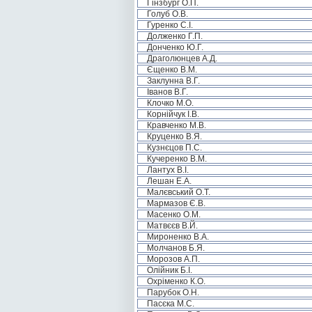
Гінзбург О.П.
Голуб О.В.
Гуренко С.І.
Долженко Г.П.
Донченко Ю.Г.
Драголюнцев А.Д.
Єщенко В.М.
Заклунна В.Г.
Іванов В.Г.
Клочко М.О.
Корнійчук І.В.
Кравченко М.В.
Круценко В.Я.
Кузнєцов П.С.
Кучеренко В.М.
Лантух В.І.
Лешан Е.А.
Малєвський О.Т.
Мармазов Є.В.
Масенко О.М.
Матвєєв В.Й.
Мироненко В.А.
Молчанов Б.Я.
Морозов А.П.
Олійник Б.І.
Охріменко К.О.
Парубок О.Н.
Пасєка М.С.