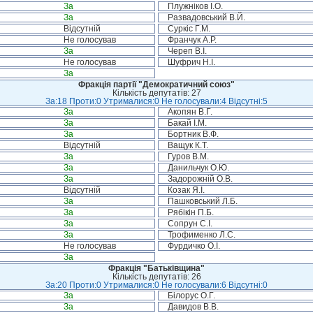
За
Плужніков І.О.
За
Развадовський В.Й.
Відсутній
Суркіс Г.М.
Не голосував
Франчук А.Р.
За
Череп В.І.
Не голосував
Шуфрич Н.І.
За
Фракція партії "Демократичний союз"
Кількість депутатів: 27
За:18 Проти:0 Утрималися:0 Не голосували:4 Відсутні:5
За
Акопян В.Г.
За
Бакай І.М.
За
Бортник В.Ф.
Відсутній
Ващук К.Т.
За
Гуров В.М.
За
Данильчук О.Ю.
За
Задорожній О.В.
Відсутній
Козак Я.І.
За
Пашковський Л.Б.
За
Рябікін П.Б.
За
Сопрун С.І.
За
Трофименко Л.С.
Не голосував
Фурдичко О.І.
За
Фракція "Батьківщина"
Кількість депутатів: 26
За:20 Проти:0 Утрималися:0 Не голосували:6 Відсутні:0
За
Білорус О.Г.
За
Давидов В.В.