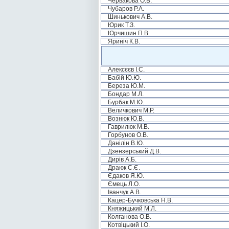
Червакова О.В.
Чубаров Р.А.
Шинькович А.В.
Юрик Т.З.
Юрчишин П.В.
Яриніч К.В.
Алексєєв І.С.
Бабій Ю.Ю.
Береза Ю.М.
Бондар М.Л.
Бурбак М.Ю.
Величкович М.Р.
Вознюк Ю.В.
Гаврилюк М.В.
Горбунов О.В.
Данілін В.Ю.
Дзензерський Д.В.
Дирів А.Б.
Драюк С.Є.
Єдаков Я.Ю.
Ємець Л.О.
Іванчук А.В.
Кацер-Бучковська Н.В.
Княжицький М.Л.
Колганова О.В.
Котвіцький І.О.