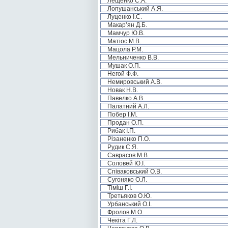
Лещенко С.А.
Лопушанський А.Я.
Луценко І.С.
Макар’ян Д.Б.
Мамчур Ю.В.
Матіос М.В.
Мацола Р.М.
Мельниченко В.В.
Мушак О.П.
Негой Ф.Ф.
Немировський А.В.
Новак Н.В.
Павелко А.В.
Палатний А.Л.
Побер І.М.
Продан О.П.
Рибак І.П.
Різаненко П.О.
Рудик С.Я.
Саврасов М.В.
Соловей Ю.І.
Співаковський О.В.
Сугоняко О.Л.
Тіміш Г.І.
Третьяков О.Ю.
Урбанський О.І.
Фролов М.О.
Чекіта Г.Л.