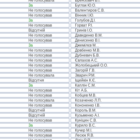
Не голосувала
Брензович В.І.
За
Буглак Ю.О.
Не голосував
Валентиров С.В.
Не голосував
Вінник І.Ю.
За
Голубов Д.І.
Не голосував
Горват Р.І.
Відсутній
Гринів І.О.
Не голосував
Давиденко В.М.
Не голосував
Денисенко В.І.
За
Джемілєв М. .
Не голосував
Довбенко М.В.
Не голосував
Дубневич Б.В.
Не голосував
Євлахов А.С.
Не голосував
Жолобецький О.О.
Не голосував
Загорій Г.В.
Не голосувала
Зварич Р.М.
Відсутня
Іщейкін К.Є.
За
Каплін С.М.
Не голосував
Кіт А.Б.
Не голосував
Кобцев М.В.
Не голосувала
Козаченко Л.П.
Не голосував
Кононенко І.В.
Відсутній
Король В.М.
Відсутній
Кузьменко А.І.
Не голосував
Куніцин С.В.
За
Курило В.С.
Не голосував
Кучер М.І.
Не голосував
Лесюк Я.В.