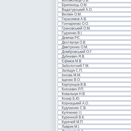
Богомолець О.В.
Бригинець О.М.
Вадатурський А.О.
Велікін О.М.
Герасимов А.В.
Гончаренко О.О.
Грановський О.М.
Гудзенко В.І.
Демчак Р.Є.
Дехтярчук О.В.
Дмитренко О.М.
Домбровський О.Г.
Дубневич Я.В.
Єфімов М.В.
Заболотний Г.М.
Заліщук С.П.
Іонова М.М.
Іщенко В.О.
Карпунцов В.В.
Князевич Р.П.
Ковальчук Н.В.
Козир Б.Ю.
Корнацький А.О.
Кудлаєнко С.В.
Куліченко І.І.
Куренной В.К.
Курячий М.П.
Лаврик М.І.