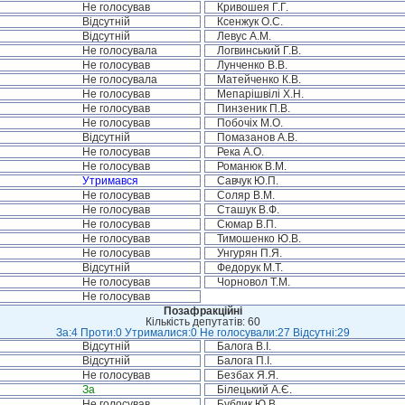
Не голосував
Кривошея Г.Г.
Відсутній
Ксенжук О.С.
Відсутній
Левус А.М.
Не голосувала
Логвинський Г.В.
Не голосував
Лунченко В.В.
Не голосувала
Матейченко К.В.
Не голосував
Мепарішвілі Х.Н.
Не голосував
Пинзеник П.В.
Не голосував
Побочіх М.О.
Відсутній
Помазанов А.В.
Не голосував
Река А.О.
Не голосував
Романюк В.М.
Утримався
Савчук Ю.П.
Не голосував
Соляр В.М.
Не голосував
Сташук В.Ф.
Не голосував
Сюмар В.П.
Не голосував
Тимошенко Ю.В.
Не голосував
Унгурян П.Я.
Відсутній
Федорук М.Т.
Не голосував
Чорновол Т.М.
Не голосував
Позафракційні
Кількість депутатів: 60
За:4 Проти:0 Утрималися:0 Не голосували:27 Відсутні:29
Відсутній
Балога В.І.
Відсутній
Балога П.І.
Не голосував
Безбах Я.Я.
За
Білецький А.Є.
Не голосував
Бублик Ю.В.