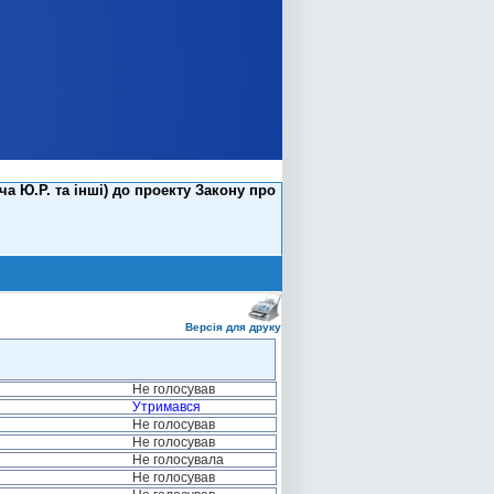
 Ю.Р. та інші) до проекту Закону про
Версія для друку
Не голосував
Утримався
Не голосував
Не голосував
Не голосувала
Не голосував