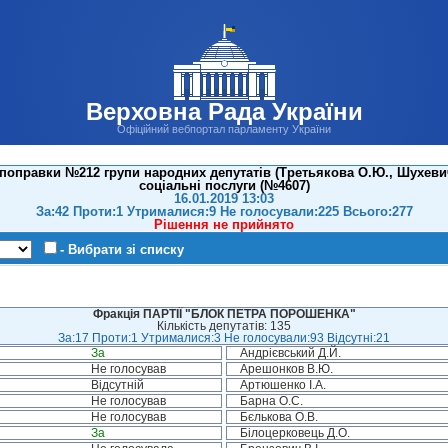
Верховна Рада України
Офіційний вебпортал парламенту України
поправки №212 групи народних депутатів (Третьякова О.Ю., Шухевича
соціальні послуги (№4607)
16.01.2019 13:03
За:42 Проти:1 Утрималися:9 Не голосували:225 Всього:277
Рішення не прийнято
- Вибрати зі списку
Фракція ПАРТІЇ "БЛОК ПЕТРА ПОРОШЕНКА"
Кількість депутатів: 135
За:17 Проти:1 Утрималися:3 Не голосували:93 Відсутні:21
За
Андрієвський Д.Й.
Не голосував
Арешонков В.Ю.
Відсутній
Артюшенко І.А.
Не голосував
Барна О.С.
Не голосував
Бєлькова О.В.
За
Білоцерковець Д.О.