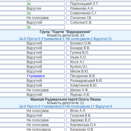
За
Підлісецький Л.Т.
Відсутня
Романова А.А.
За
Семенченко С.І.
Не голосував
Сисоєнко І.В.
Відсутній
Соболєв Є.В.
За
Група "Партія "Відродження"
Кількість депутатів: 24
За:0 Проти:0 Утрималися:1 Не голосували:2 Відсутні:21
Відсутній
Біловол О.М.
Відсутній
Бондар В.В.
Відсутній
Гуляєв В.О.
Відсутній
Ільюк А.О.
Відсутній
Кіссе А.І.
Відсутній
Кулініч О.І.
Відсутній
Мисик В.Ю.
Утримався
Писаренко В.В.
Відсутній
Развадовський В.Й.
Відсутній
Хомутиннік В.Ю.
Не голосував
Шипко А.Ф.
Відсутній
Яценко А.В.
Фракція Радикальної партії Олега Ляшка
Кількість депутатів: 21
За:0 Проти:0 Утрималися:0 Не голосували:17 Відсутні:4
Не голосував
Вітко А.Л.
Відсутній
Галасюк В.В.
Не голосував
Заружко В.Л.
Не голосував
Корчинська О.А.
Не голосувала
Купрієнко О.В.