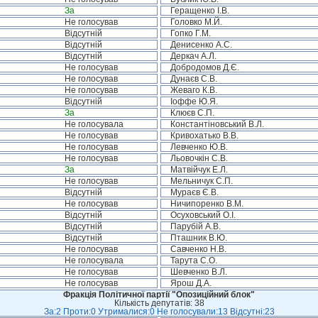
За
Геращенко І.В.
Не голосував
Головко М.Й.
Відсутній
Гопко Г.М.
Відсутній
Денисенко А.С.
Відсутній
Деркач А.Л.
Не голосував
Добродомов Д.Є.
Не голосував
Дунаєв С.В.
Не голосував
Жеваго К.В.
Відсутній
Іоффе Ю.Я.
За
Клюєв С.П.
Не голосувала
Константіновський В.Л.
Не голосував
Кривохатько В.В.
Не голосував
Левченко Ю.В.
Не голосував
Льовочкін С.В.
За
Матвійчук Е.Л.
Не голосував
Мельничук С.П.
Відсутній
Мураєв Є.В.
Не голосував
Ничипоренко В.М.
Відсутній
Осуховський О.І.
Відсутній
Парубій А.В.
Відсутній
Пташник В.Ю.
Не голосував
Савченко Н.В.
Не голосувала
Тарута С.О.
Не голосував
Шевченко В.Л.
Не голосував
Ярош Д.А.
Фракція Політичної партії "Опозиційний блок"
Кількість депутатів: 38
За:2 Проти:0 Утрималися:0 Не голосували:13 Відсутні:23