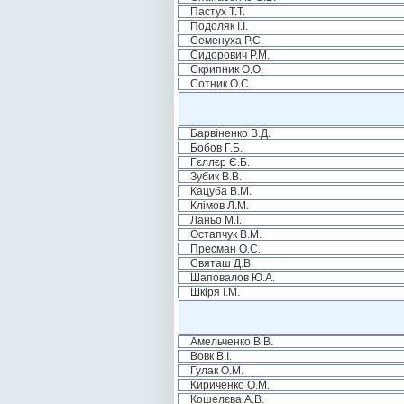
Пастух Т.Т.
Подоляк І.І.
Семенуха Р.С.
Сидорович Р.М.
Скрипник О.О.
Сотник О.С.
Барвіненко В.Д.
Бобов Г.Б.
Гєллєр Є.Б.
Зубик В.В.
Кацуба В.М.
Клімов Л.М.
Ланьо М.І.
Остапчук В.М.
Пресман О.С.
Святаш Д.В.
Шаповалов Ю.А.
Шкіря І.М.
Амельченко В.В.
Вовк В.І.
Гулак О.М.
Кириченко О.М.
Кошелєва А.В.