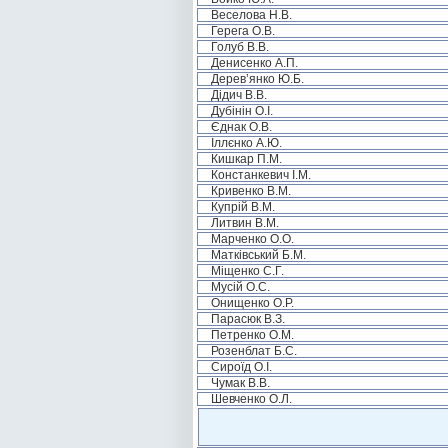
Веселова Н.В.
Герега О.В.
Голуб В.В.
Денисенко А.П.
Дерев’янко Ю.Б.
Дідич В.В.
Дубінін О.І.
Єднак О.В.
Іллєнко А.Ю.
Кишкар П.М.
Констанкевич І.М.
Кривенко В.М.
Купрій В.М.
Литвин В.М.
Марченко О.О.
Матківський Б.М.
Міщенко С.Г.
Мусій О.С.
Онищенко О.Р.
Парасюк В.З.
Петренко О.М.
Розенблат Б.С.
Сироїд О.І.
Чумак В.В.
Шевченко О.Л.