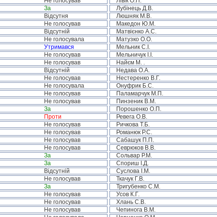
Не голосував
Лівік О.П.
За
Лубінець Д.В.
Відсутня
Люшняк М.В.
Не голосував
Македон Ю.М.
Відсутній
Матвієнко А.С.
Не голосувала
Матузко О.О.
Утримався
Мельник С.І.
Не голосував
Мельничук І.І.
Не голосував
Найєм М. .
Відсутній
Недава О.А.
Не голосував
Нестеренко В.Г.
Не голосувала
Онуфрик Б.С.
Не голосував
Паламарчук М.П.
Не голосував
Пинзеник В.М.
За
Порошенко О.П.
Проти
Ревега О.В.
Не голосував
Ричкова Т.Б.
Не голосував
Романюк Р.С.
Не голосував
Сабашук П.П.
Не голосував
Севрюков В.В.
За
Сольвар Р.М.
За
Спориш І.Д.
Відсутній
Суслова І.М.
Не голосував
Ткачук Г.В.
За
Тригубенко С.М.
Не голосував
Усов К.Г.
Не голосував
Хлань С.В.
Не голосував
Чепинога В.М.