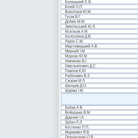
Балицький Є.В.
Білий О.П.
Воропаєв Ю.М.
Гусак В.Г.
Добкін М.М.
Звягільський Ю.Л.
Кісельов А.М.
Колєсніков Д.В.
Ларін С.М.
Мартовицький А.В.
Мирний І.М.
Мороко Ю.М.
Німченко В.І.
Омельянович Д.С.
Павлов К.Ю.
Рабінович В.З.
Скорик М.Л.
Шенцев Д.О.
Шурма І.М.
Бабак А.В.
Войціцька В.М.
Діденко І.А.
Зубач Л.Л.
Костенко П.П.
Маркевич Я.В.
Опанасенко О.В.