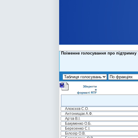
Поіменне голосування про підтримку 
Зберегти
в
форматі RTF
Алєксєєв С.О.
Антонищак А.Ф.
Ар’єв В.І.
Бакуменко О.Б.
Березенко С.І.
Білозір О.В.