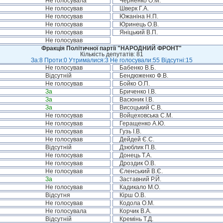
Не голосувала
Черненко О.М.
Не голосував
Шверк Г.А.
Не голосував
Южаніна Н.П.
Не голосував
Юринець О.В.
Не голосував
Яніцький В.П.
Не голосував
Фракція Політичної партії "НАРОДНИЙ ФРОНТ"
Кількість депутатів: 81
За:8 Проти:0 Утрималися:3 Не голосували:55 Відсутні:15
Не голосував
Бабенко В.Б.
Відсутній
Бендюженко Ф.В.
Не голосував
Бойко О.П.
За
Бриченко І.В.
За
Васюник І.В.
За
Висоцький С.В.
Не голосував
Войцеховська С.М.
Не голосував
Геращенко А.Ю.
Не голосував
Гузь І.В.
Не голосував
Дейдей Є.С.
Відсутній
Дзюблик П.В.
Не голосував
Донець Т.А.
Не голосував
Дроздик О.В.
Не голосував
Єленський В.Є.
За
Заставний Р.Й.
Не голосував
Кадикало М.О.
Відсутня
Кірш О.В.
Не голосував
Кодола О.М.
Не голосувала
Корчик В.А.
Відсутній
Кремінь Т.Д.