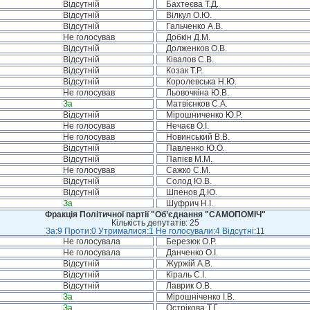
Відсутній
Бахтеєва Т.Д.
Відсутній
Вілкул О.Ю.
Відсутній
Гальченко А.В.
Не голосував
Добкін Д.М.
Відсутній
Долженков О.В.
Відсутній
Ківалов С.В.
Відсутній
Козак Т.Р.
Відсутній
Королевська Н.Ю.
Не голосував
Льовочкіна Ю.В.
За
Матвієнков С.А.
Відсутній
Мірошниченко Ю.Р.
Не голосував
Нечаєв О.І.
Не голосував
Новинський В.В.
Відсутній
Павленко Ю.О.
Відсутній
Папієв М.М.
Не голосував
Сажко С.М.
Відсутній
Солод Ю.В.
Відсутній
Шпенов Д.Ю.
За
Шуфрич Н.І.
Фракція Політичної партії "Об’єднання "САМОПОМІЧ"
Кількість депутатів: 25
За:9 Проти:0 Утрималися:1 Не голосували:4 Відсутні:11
Не голосувала
Березюк О.Р.
Не голосувала
Данченко О.І.
Відсутній
Журжій А.В.
Відсутній
Кіраль С.І.
Відсутній
Лаврик О.В.
За
Мірошніченко І.В.
За
Острікова Т.Г.