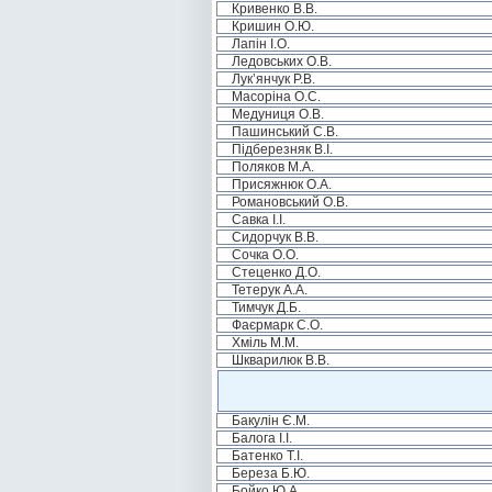
Кривенко В.В.
Кришин О.Ю.
Лапін І.О.
Ледовських О.В.
Лук’янчук Р.В.
Масоріна О.С.
Медуниця О.В.
Пашинський С.В.
Підберезняк В.І.
Поляков М.А.
Присяжнюк О.А.
Романовський О.В.
Савка І.І.
Сидорчук В.В.
Сочка О.О.
Стеценко Д.О.
Тетерук А.А.
Тимчук Д.Б.
Фаєрмарк С.О.
Хміль М.М.
Шкварилюк В.В.
Бакулін Є.М.
Балога І.І.
Батенко Т.І.
Береза Б.Ю.
Бойко Ю.А.