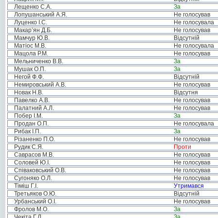
Лещенко С.А.
За
Лопушанський А.Я.
Не голосував
Луценко І.С.
Не голосувала
Макар’ян Д.Б.
Не голосував
Мамчур Ю.В.
Відсутній
Матіос М.В.
Не голосувала
Мацола Р.М.
Не голосував
Мельниченко В.В.
За
Мушак О.П.
За
Негой Ф.Ф.
Відсутній
Немировський А.В.
Не голосував
Новак Н.В.
Відсутня
Павелко А.В.
Не голосував
Палатний А.Л.
Не голосував
Побер І.М.
За
Продан О.П.
Не голосувала
Рибак І.П.
За
Різаненко П.О.
Не голосував
Рудик С.Я.
Проти
Саврасов М.В.
Не голосував
Соловей Ю.І.
Не голосував
Співаковський О.В.
Не голосував
Сугоняко О.Л.
Не голосував
Тіміш Г.І.
Утримався
Третьяков О.Ю.
Відсутній
Урбанський О.І.
Не голосував
Фролов М.О.
За
Чекіта Г.Л.
За