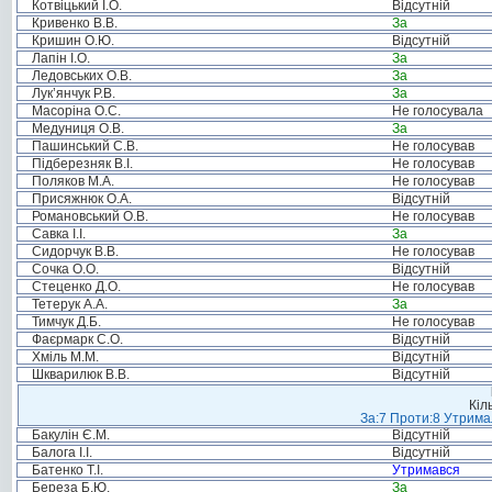
Котвіцький І.О.
Відсутній
Кривенко В.В.
За
Кришин О.Ю.
Відсутній
Лапін І.О.
За
Ледовських О.В.
За
Лук’янчук Р.В.
За
Масоріна О.С.
Не голосувала
Медуниця О.В.
За
Пашинський С.В.
Не голосував
Підберезняк В.І.
Не голосував
Поляков М.А.
Не голосував
Присяжнюк О.А.
Відсутній
Романовський О.В.
Не голосував
Савка І.І.
За
Сидорчук В.В.
Не голосував
Сочка О.О.
Відсутній
Стеценко Д.О.
Не голосував
Тетерук А.А.
За
Тимчук Д.Б.
Не голосував
Фаєрмарк С.О.
Відсутній
Хміль М.М.
Відсутній
Шкварилюк В.В.
Відсутній
Кіл
За:7 Проти:8 Утримал
Бакулін Є.М.
Відсутній
Балога І.І.
Відсутній
Батенко Т.І.
Утримався
Береза Б.Ю.
За