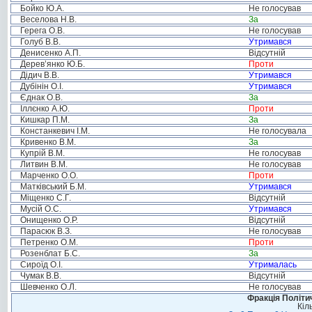
Бойко Ю.А.
Не голосував
Веселова Н.В.
За
Герега О.В.
Не голосував
Голуб В.В.
Утримався
Денисенко А.П.
Відсутній
Дерев’янко Ю.Б.
Проти
Дідич В.В.
Утримався
Дубінін О.І.
Утримався
Єднак О.В.
За
Іллєнко А.Ю.
Проти
Кишкар П.М.
За
Констанкевич І.М.
Не голосувала
Кривенко В.М.
За
Купрій В.М.
Не голосував
Литвин В.М.
Не голосував
Марченко О.О.
Проти
Матківський Б.М.
Утримався
Міщенко С.Г.
Відсутній
Мусій О.С.
Утримався
Онищенко О.Р.
Відсутній
Парасюк В.З.
Не голосував
Петренко О.М.
Проти
Розенблат Б.С.
За
Сироїд О.І.
Утрималась
Чумак В.В.
Відсутній
Шевченко О.Л.
Не голосував
Фракція Політич
Кіл