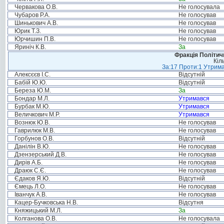
Червакова О.В.
Не голосувала
Чубаров Р.А.
Не голосував
Шинькович А.В.
Не голосував
Юрик Т.З.
Не голосував
Юрчишин П.В.
Не голосував
Яриніч К.В.
За
Фракція Політи
Кіл
За:17 Проти:1 Утрима
Алексєєв І.С.
Відсутній
Бабій Ю.Ю.
Відсутній
Береза Ю.М.
За
Бондар М.Л.
Утримався
Бурбак М.Ю.
Утримався
Величкович М.Р.
Утримався
Вознюк Ю.В.
Не голосував
Гаврилюк М.В.
Не голосував
Горбунов О.В.
Відсутній
Данілін В.Ю.
Не голосував
Дзензерський Д.В.
Не голосував
Дирів А.Б.
Не голосував
Драюк С.Є.
Не голосував
Єдаков Я.Ю.
Відсутній
Ємець Л.О.
Не голосував
Іванчук А.В.
Не голосував
Кацер-Бучковська Н.В.
Відсутня
Княжицький М.Л.
За
Колганова О.В.
Не голосувала