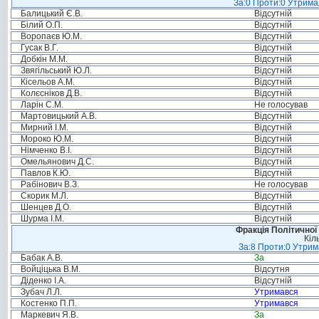
За:0 Проти:0 Утримал
Балицький Є.В.
Відсутній
Білий О.П.
Відсутній
Воропаєв Ю.М.
Відсутній
Гусак В.Г.
Відсутній
Добкін М.М.
Відсутній
Звягільський Ю.Л.
Відсутній
Кісельов А.М.
Відсутній
Колєсніков Д.В.
Відсутній
Ларін С.М.
Не голосував
Мартовицький А.В.
Відсутній
Мирний І.М.
Відсутній
Мороко Ю.М.
Відсутній
Німченко В.І.
Відсутній
Омельянович Д.С.
Відсутній
Павлов К.Ю.
Відсутній
Рабінович В.З.
Не голосував
Скорик М.Л.
Відсутній
Шенцев Д.О.
Відсутній
Шурма І.М.
Відсутній
Фракція Політичної
Кіл
За:8 Проти:0 Утрим
Бабак А.В.
За
Войціцька В.М.
Відсутня
Діденко І.А.
Відсутній
Зубач Л.Л.
Утримався
Костенко П.П.
Утримався
Маркевич Я.В.
За