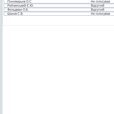
Пономарьов О.С.
Не голосував
Рибчинський Є.Ю.
Відсутній
Фельдман О.Б.
Відсутній
Шахов С.В.
Не голосував