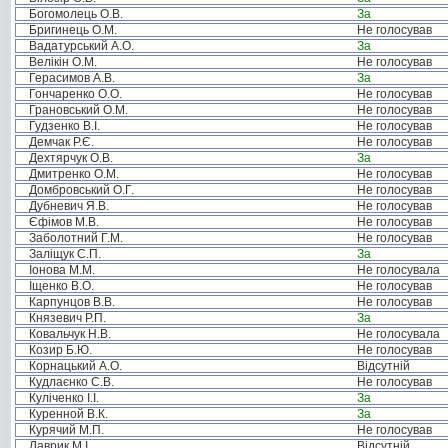
Богомолець О.В.
За
Бригинець О.М.
Не голосував
Вадатурський А.О.
За
Велікін О.М.
Не голосував
Герасимов А.В.
За
Гончаренко О.О.
Не голосував
Грановський О.М.
Не голосував
Гудзенко В.І.
Не голосував
Демчак Р.Є.
Не голосував
Дехтярчук О.В.
За
Дмитренко О.М.
Не голосував
Домбровський О.Г.
Не голосував
Дубневич Я.В.
Не голосував
Єфімов М.В.
Не голосував
Заболотний Г.М.
Не голосував
Заліщук С.П.
За
Іонова М.М.
Не голосувала
Іщенко В.О.
Не голосував
Карпунцов В.В.
Не голосував
Князевич Р.П.
За
Ковальчук Н.В.
Не голосувала
Козир Б.Ю.
Не голосував
Корнацький А.О.
Відсутній
Кудлаєнко С.В.
Не голосував
Куліченко І.І.
За
Куренной В.К.
За
Курячий М.П.
Не голосував
Лаврик М.І.
Відсутній