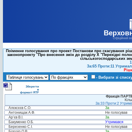
Верховн
Офіційний в
Поіменне голосування про проект Постанови про скасування ріше
законопроекту "Про внесення змін до розділу X "Перехідні по
сільськогосподарських зем
1
За:65 Проти:11 Утримал
Ріш
- Вибрати зі списк
Зберегти
в
форматі RTF
Фракція ПАРТ
Кіль
За:33 Проти:2 Утрима
Алєксєєв С.О.
За
Антонищак А.Ф.
Не голосував
Ар’єв В.І.
За
Бакуменко О.Б.
Утримався
Березенко С.І.
Не голосував
Білозір О.В.
За