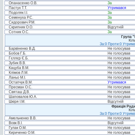
Опанасенко О.В.
За
Пастух Т.Т.
Утримався
Подоляк І.І.
За
Семенуха Р.С.
За
Сидорович Р.М.
За
Скрипник О.О.
Відсутній
Сотник О.С.
За
Група "
Кіл
За:0 Проти:0 Утрима
Барвіненко В.Д.
Не голосував
Бобов Г.Б.
Не голосував
Гєллєр Є.Б.
Не голосував
Зубик В.В.
Не голосував
Кацуба В.М.
Не голосував
Клімов Л.М.
Не голосував
Ланьо М.І.
Не голосував
Остапчук В.М.
Утримався
Пресман О.С.
Не голосував
Святаш Д.В.
Не голосував
Шаповалов Ю.А.
Не голосував
Шкіря І.М.
Відсутній
Фракція Ради
Кіл
За:0 Проти:0 Утрима
Амельченко В.В.
Не голосував
Вовк В.І.
Відсутній
Гулак О.М.
Не голосував
Кириченко О.М.
Не голосував