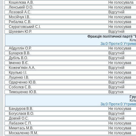
Кошелєва А.В.
Не голосувала
Ленський О.О.
Не голосував
Лозовой А.С.
Відсутній
Мосійчук І.В.
Не голосував
Рибалка С.В.
Не голосував
Скуратовський С.І.
Не голосував
Шухевич Ю.Р.
Відсутній
Фракція політичної партії
Кіл
За:0 Проти:0 Утрима
Абдуллін О.Р.
Не голосував
Бухарєв В.В.
Відсутній
Дубіль В.О.
Відсутній
Івченко В.Є.
Не голосував
Кожем’якін А.А.
Відсутній
Крулько І.І.
Не голосував
Луценко І.В.
Не голосував
Одарченко Ю.В.
Відсутній
Соболєв С.В.
Відсутній
Тимошенко Ю.В.
Відсутня
Гру
Кіл
За:0 Проти:0 Утрима
Бандуров В.В.
Не голосував
Богуслаєв В.О.
Відсутній
Довгий О.С.
Відсутній
Лабазюк С.П.
Не голосував
Микитась М.В.
Не голосував
Москаленко Я.М.
Не голосував