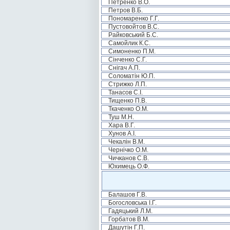
Петренко В.О.
Петров В.Б.
Пономаренко Г.Г.
Пустовойтов В.С.
Райковський Б.С.
Самойлик К.С.
Симоненко П.М.
Сінченко С.Г.
Снігач А.П.
Соломатін Ю.П.
Стрижко Л.П.
Танасов С.І.
Тищенко П.В.
Ткаченко О.М.
Туш М.Н.
Хара В.Г.
Хунов А.І.
Чекалін В.М.
Чернічко О.М.
Чичканов С.В.
Юхимець О.Ф.
Балашов Г.В.
Богословська І.Г.
Гадяцький Л.М.
Горбатов В.М.
Дашутін Г.П.