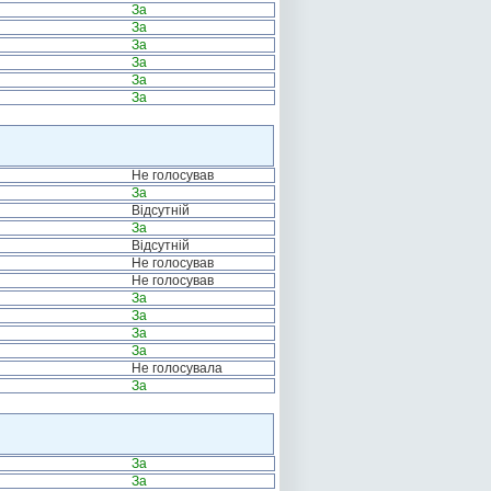
За
За
За
За
За
За
Не голосував
За
Відсутній
За
Відсутній
Не голосував
Не голосував
За
За
За
За
Не голосувала
За
За
За