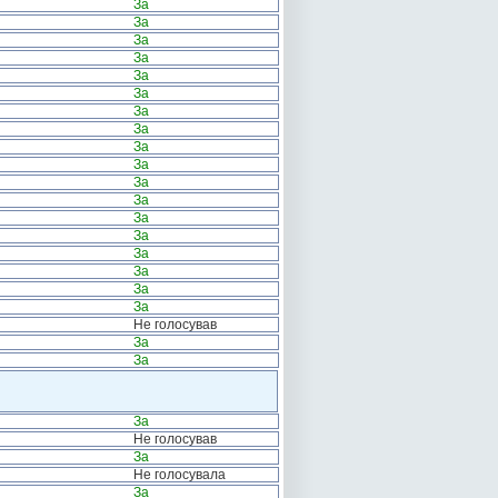
За
За
За
За
За
За
За
За
За
За
За
За
За
За
За
За
За
За
Не голосував
За
За
За
Не голосував
За
Не голосувала
За