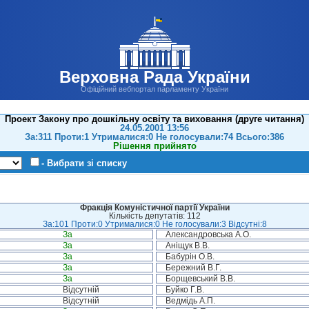
Верховна Рада України
Офіційний вебпортал парламенту України
Проект Закону про дошкільну освіту та виховання (друге читання)
24.05.2001 13:56
За:311 Проти:1 Утрималися:0 Не голосували:74 Всього:386
Рішення прийнято
- Вибрати зі списку
Фракція Комуністичної партії України
Кількість депутатів: 112
За:101 Проти:0 Утрималися:0 Не голосували:3 Відсутні:8
За
Александровська А.О.
За
Аніщук В.В.
За
Бабурін О.В.
За
Бережний В.Г.
За
Борщевський В.В.
Відсутній
Буйко Г.В.
Відсутній
Ведмідь А.П.