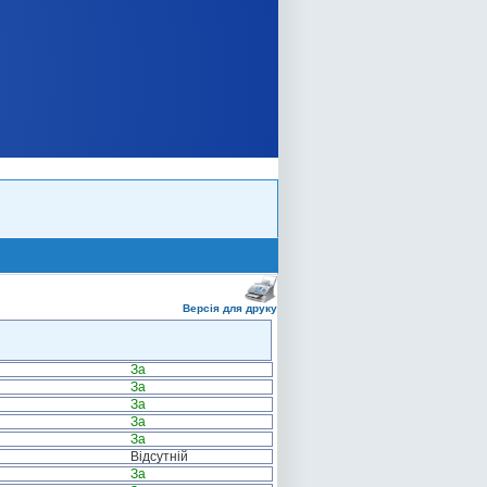
Версія для друку
За
За
За
За
За
Відсутній
За