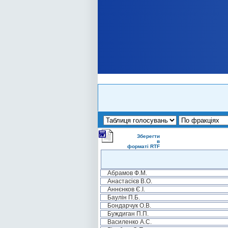
Зберегти
в
форматі RTF
Абрамов Ф.М.
Анастасієв В.О.
Аннєнков Є.І.
Баулін П.Б.
Бондарчук О.В.
Буждиган П.П.
Василенко А.С.