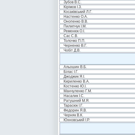
Зубов В.С.
Кірімов І.З.
Косаківський Л.Г.
Настенко О.А.
Онопенко В.В.
Пилипчук І.М.
Ременюк О.І.
Сас С.В.
Толочко П.П.
Черненко В.Г.
Чобіт Д.В.
Альошин В.Б.
Білас І.Г.
Джоджик Я.І.
Кириленко В.А.
Костенко Ю.І.
Манчуленко Г.М.
Насалик І.С.
Ратушний М.Я.
Тарасюк І.Г.
Федорин Я.В.
Черняк В.К.
Юхновський І.Р.