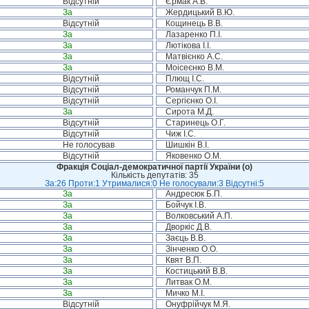
Відсутній
Єрмак А.В.
За
Жердицький В.Ю.
Відсутній
Кощинець В.В.
За
Лазаренко П.І.
За
Лютікова І.І.
За
Матвієнко А.С.
За
Моісеєнко В.М.
Відсутній
Плющ І.С.
Відсутній
Романчук П.М.
Відсутній
Сергієнко О.І.
За
Сирота М.Д.
Відсутній
Старинець О.Г.
Відсутній
Чиж І.С.
Не голосував
Шишкін В.І.
Відсутній
Яковенко О.М.
Фракція Соціал-демократичної партії України (о)
Кількість депутатів: 35
За:26 Проти:1 Утрималися:0 Не голосували:3 Відсутні:5
За
Андресюк Б.П.
За
Бойчук І.В.
За
Волковський А.П.
За
Дворкіс Д.В.
За
Заєць В.В.
За
Зінченко О.О.
За
Квят В.П.
За
Костицький В.В.
За
Литвак О.М.
За
Мичко М.І.
Відсутній
Онуфрійчук М.Я.