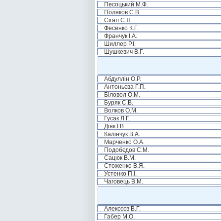
Песоцький М.Ф.
Поляков С.В.
Сігал Є.Я.
Фесенко К.Г.
Франчук І.А.
Шиллер Р.І.
Шушкевич В.Г.
Абдуллін О.Р.
Антоньєва Г.П.
Біловол О.М.
Буряк С.В.
Волков О.М.
Гусак Л.Г.
Діяк І.В.
Калінчук В.А.
Марченко О.А.
Подобєдов С.М.
Сацюк В.М.
Стоженко В.Я.
Устенко П.І.
Чаговець В.М.
Алексєєв В.Г.
Габер М.О.