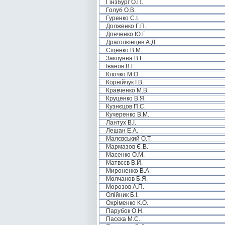
Гінзбург О.П.
Голуб О.В.
Гуренко С.І.
Долженко Г.П.
Донченко Ю.Г.
Драголюнцев А.Д.
Єщенко В.М.
Заклунна В.Г.
Іванов В.Г.
Клочко М.О.
Корнійчук І.В.
Кравченко М.В.
Круценко В.Я.
Кузнєцов П.С.
Кучеренко В.М.
Лантух В.І.
Лешан Е.А.
Малєвський О.Т.
Мармазов Є.В.
Масенко О.М.
Матвєєв В.Й.
Мироненко В.А.
Молчанов Б.Я.
Морозов А.П.
Олійник Б.І.
Охріменко К.О.
Парубок О.Н.
Пасєка М.С.