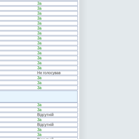
За
За
За
За
За
За
За
За
За
За
За
За
За
За
Не голосував
За
За
За
За
За
Відсутній
За
Відсутній
За
За