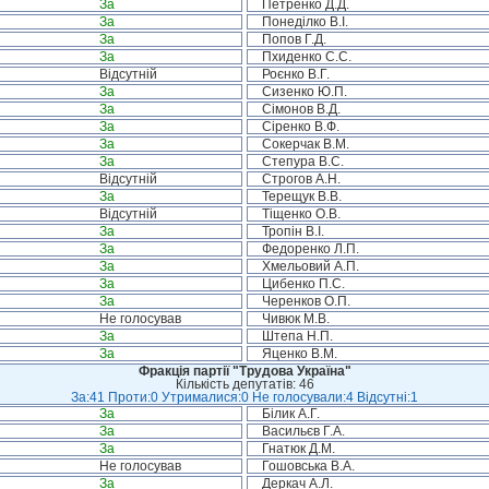
За
Петренко Д.Д.
За
Понеділко В.І.
За
Попов Г.Д.
За
Пхиденко С.С.
Відсутній
Роєнко В.Г.
За
Сизенко Ю.П.
За
Сімонов В.Д.
За
Сіренко В.Ф.
За
Сокерчак В.М.
За
Степура В.С.
Відсутній
Строгов А.Н.
За
Терещук В.В.
Відсутній
Тіщенко О.В.
За
Тропін В.І.
За
Федоренко Л.П.
За
Хмельовий А.П.
За
Цибенко П.С.
За
Черенков О.П.
Не голосував
Чивюк М.В.
За
Штепа Н.П.
За
Яценко В.М.
Фракція партії "Трудова Україна"
Кількість депутатів: 46
За:41 Проти:0 Утрималися:0 Не голосували:4 Відсутні:1
За
Білик А.Г.
За
Васильєв Г.А.
За
Гнатюк Д.М.
Не голосував
Гошовська В.А.
За
Деркач А.Л.