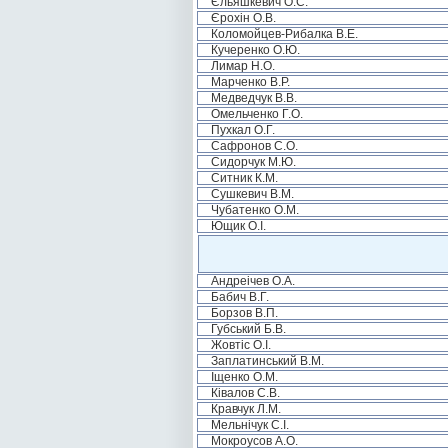
Єльяшкевич О.С.
Єрохін О.В.
Коломойцев-Рибалка В.Е.
Кучеренко О.Ю.
Лимар Н.О.
Марченко В.Р.
Медведчук В.В.
Омельченко Г.О.
Пухкал О.Г.
Сафронов С.О.
Сидорчук М.Ю.
Ситник К.М.
Сушкевич В.М.
Чубатенко О.М.
Ющик О.І.
Андреічев О.А.
Бабич В.Г.
Борзов В.П.
Губський Б.В.
Жовтіс О.І.
Заплатинський В.М.
Іщенко О.М.
Ківалов С.В.
Кравчук Л.М.
Мельнічук С.І.
Мокроусов А.О.