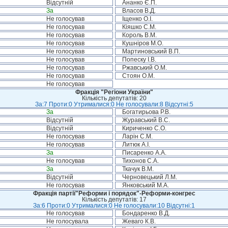
Відсутній
Ананко Є.П.
За
Власов В.Д.
Не голосував
Іщенко О.І.
Не голосував
Кіяшко С.М.
Не голосував
Король В.М.
Не голосував
Кушніров М.О.
Не голосував
Мартиновський В.П.
Не голосував
Попеску І.В.
Не голосував
Ржавський О.М.
Не голосував
Стоян О.М.
Не голосував
Фракція "Регіони України"
Кількість депутатів: 20
За:7 Проти:0 Утрималися:0 Не голосували:8 Відсутні:5
За
Богатирьова Р.В.
Відсутній
Журавський В.С.
Відсутній
Кириченко С.О.
Не голосував
Ларін С.М.
Не голосував
Литюк А.І.
За
Писаренко А.А.
Не голосував
Тихонов С.А.
За
Ткачук В.М.
Відсутній
Черновецький Л.М.
Не голосував
Янковський М.А.
Фракція партії"Реформи і порядок"-Реформи-конгрес
Кількість депутатів: 17
За:6 Проти:0 Утрималися:0 Не голосували:10 Відсутні:1
Не голосував
Бондаренко В.Д.
Не голосувала
Жеваго К.В.