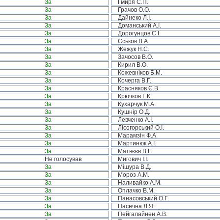
За
Гмиря С.П.
За
Грачов О.О.
За
Дайнеко Л.І.
За
Доманський А.І.
За
Дорогунцов С.І.
За
Єськов В.А.
За
Жежук Н.С.
За
Зачосов В.О.
За
Кирил В.О.
За
Кожевніков Б.М.
За
Кочерга В.Г.
За
Красняков Є.В.
За
Крючков Г.К.
За
Кухарчук М.А.
За
Кушнір О.Д.
За
Левченко А.І.
За
Лісогорський О.І.
За
Марамзін Ф.А.
За
Мартинюк А.І.
За
Матвєєв В.Г.
Не голосував
Мигович І.І.
За
Мішура В.Д.
За
Мороз А.М.
За
Наливайко А.М.
За
Оплачко В.М.
За
Панасовський О.Г.
За
Пасечна Л.Я.
За
Пейгалайнен А.В.