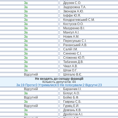
За
Друзюк С.О.
За
Задорожна Т.А.
За
Звонарж А.Ю.
За
Іоффе Ю.Я.
За
Кондратевський С.М.
За
Костусєв О.О.
За
Мазуренко В.І.
За
Мангул А.І.
За
Новик А.М.
За
Пересунько С.І.
За
Раханський А.В.
За
Салій І.М.
За
Синенко С.І.
За
Спіженко Ю.П.
За
Табачник Д.В.
За
Чікал А.В.
За
Шпак О.Г.
Відсутній
Шпігало В.Є.
Не входять до складу фракцій
Кількість депутатів: 44
За:19 Проти:0 Утрималися:0 Не голосували:2 Відсутні:23
Відсутній
Баранчик І.І.
За
Білоус А.О.
Відсутній
Бойко Б.Ф.
За
Гавриш С.Б.
Відсутній
Гурвіц Е.Й.
За
Довгань К.В.
За
Дроботов А.І.