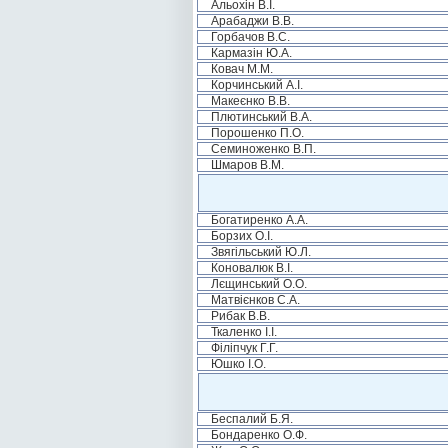
Альохін В.І.
Арабаджи В.В.
Горбачов В.С.
Кармазін Ю.А.
Ковач М.М.
Корчинський А.І.
Макеєнко В.В.
Плютинський В.А.
Порошенко П.О.
Семиноженко В.П.
Шмаров В.М.
Богатиренко А.А.
Борзих О.І.
Звягільський Ю.Л.
Коновалюк В.І.
Лєщинський О.О.
Матвієнков С.А.
Рибак В.В.
Ткаленко І.І.
Філіпчук Г.Г.
Юшко І.О.
Беспалий Б.Я.
Бондаренко О.Ф.