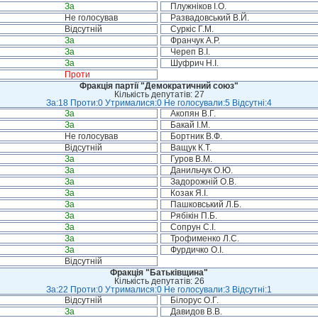
За
Плужніков І.О.
Не голосував
Развадовський В.Й.
Відсутній
Суркіс Г.М.
За
Франчук А.Р.
За
Череп В.І.
За
Шуфрич Н.І.
Проти
Фракція партії "Демократичний союз"
Кількість депутатів: 27
За:18 Проти:0 Утрималися:0 Не голосували:5 Відсутні:4
За
Акопян В.Г.
За
Бакай І.М.
Не голосував
Бортник В.Ф.
Відсутній
Ващук К.Т.
За
Гуров В.М.
За
Данильчук О.Ю.
За
Задорожній О.В.
За
Козак Я.І.
За
Пашковський Л.Б.
За
Рябікін П.Б.
За
Сопрун С.І.
За
Трофименко Л.С.
За
Фурдичко О.І.
Відсутній
Фракція "Батьківщина"
Кількість депутатів: 26
За:22 Проти:0 Утрималися:0 Не голосували:3 Відсутні:1
Відсутній
Білорус О.Г.
За
Давидов В.В.