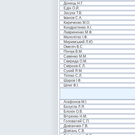
Донець Н.Г.
Єдін О.Й.
Засуха Т.В.
Іванов С.А.
Кириченко М.О.
Кондратенко А.І.
Лавриненко М.Ф.
Малолітко І.Ф.
Миримський Л.Ю.
Омеліч В.С.
Пінчук В.М.
Савенко М.М.
Свирида О.М.
Смірнов Є.Л.
Сухий Я.М.
Тігіпко С.Л.
Шаров І.Ф.
Шпиг Ф.І.
Агафонов М.І.
Безугла Л.Я.
Блохін О.В.
Вітренко Н.М.
Головатий С.П.
Довганчин Г.В.
Довгань С.В.