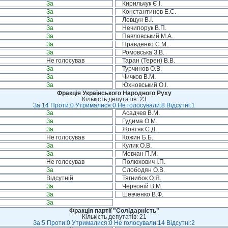
За
Кирильчук Є.І.
За
Константинов Е.С.
За
Левцун В.І.
За
Нечипорук В.П.
За
Павловський М.А.
За
Правденко С.М.
За
Ромовська З.В.
Не голосував
Таран (Терен) В.В.
За
Турчинов О.В.
За
Чичков В.М.
За
Юхновський О.І.
Фракція Українського Народного Руху
Кількість депутатів: 23
За:14 Проти:0 Утрималися:0 Не голосували:8 Відсутні:1
За
Асадчев В.М.
За
Гудима О.М.
За
Жовтяк Є.Д.
Не голосував
Кожин Б.Б.
За
Кулик О.В.
За
Мовчан П.М.
Не голосував
Полюхович І.П.
За
Слободян О.В.
Відсутній
Тягнибок О.Я.
За
Червоній В.М.
За
Шевченко В.Ф.
За
Фракція партії "Солідарність"
Кількість депутатів: 21
За:5 Проти:0 Утрималися:0 Не голосували:14 Відсутні:2