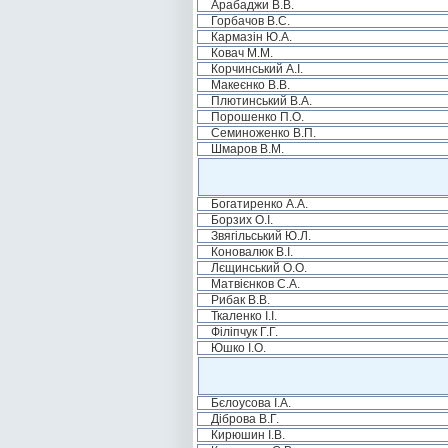
Арабаджи В.В.
Горбачов В.С.
Кармазін Ю.А.
Ковач М.М.
Корчинський А.І.
Макеєнко В.В.
Плютинський В.А.
Порошенко П.О.
Семиноженко В.П.
Шмаров В.М.
Богатиренко А.А.
Борзих О.І.
Звягільський Ю.Л.
Коновалюк В.І.
Лєщинський О.О.
Матвієнков С.А.
Рибак В.В.
Ткаленко І.І.
Філіпчук Г.Г.
Юшко І.О.
Бєлоусова І.А.
Діброва В.Г.
Кирюшин І.В.