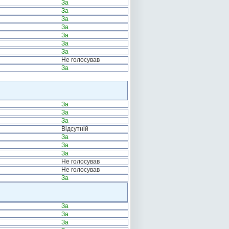
За
За
За
За
За
За
За
Не голосував
За
За
За
За
Відсутній
За
За
За
Не голосував
Не голосував
За
За
За
За