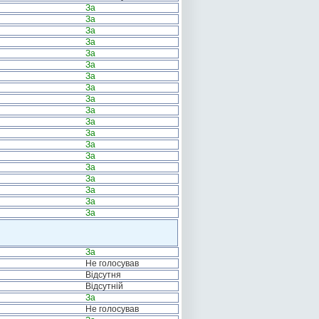
За
За
За
За
За
За
За
За
За
За
За
За
За
За
За
За
За
За
За
За
Не голосував
Відсутня
Відсутній
За
Не голосував