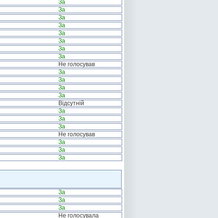
За
За
За
За
За
За
За
За
Не голосував
За
За
За
За
Відсутній
За
За
За
Не голосував
За
За
За
За
За
За
Не голосувала