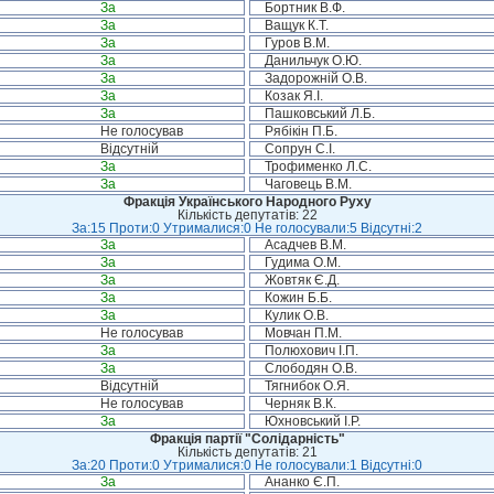
За
Бортник В.Ф.
За
Ващук К.Т.
За
Гуров В.М.
За
Данильчук О.Ю.
За
Задорожній О.В.
За
Козак Я.І.
За
Пашковський Л.Б.
Не голосував
Рябікін П.Б.
Відсутній
Сопрун С.І.
За
Трофименко Л.С.
За
Чаговець В.М.
Фракція Українського Народного Руху
Кількість депутатів: 22
За:15 Проти:0 Утрималися:0 Не голосували:5 Відсутні:2
За
Асадчев В.М.
За
Гудима О.М.
За
Жовтяк Є.Д.
За
Кожин Б.Б.
За
Кулик О.В.
Не голосував
Мовчан П.М.
За
Полюхович І.П.
За
Слободян О.В.
Відсутній
Тягнибок О.Я.
Не голосував
Черняк В.К.
За
Юхновський І.Р.
Фракція партії "Солідарність"
Кількість депутатів: 21
За:20 Проти:0 Утрималися:0 Не голосували:1 Відсутні:0
За
Ананко Є.П.