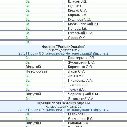
За
Власов В.Д.
За
Іщенко О.І.
За
Кіяшко С.М.
За
Король В.М.
За
Кушніров М.О.
За
Мартиновський В.П.
За
Попеску І.В.
За
Ржавський О.М.
За
Стоян О.М.
За
Фракція "Регіони України"
Кількість депутатів: 20
За:14 Проти:0 Утрималися:0 Не голосували:3 Відсутні:3
За
Богатирьова Р.В.
За
Журавський В.С.
Відсутній
Кириченко С.О.
Не голосував
Ларін С.М.
За
Литюк А.І.
За
Писаренко А.А.
За
Тихонов С.А.
За
Ткачук В.М.
Відсутній
Черновецький Л.М.
За
Янковський М.А.
Фракція партії Зелених України
Кількість депутатів: 17
За:13 Проти:0 Утрималися:0 Не голосували:0 Відсутні:4
За
Гаврилов І.О.
За
Єльчанінов В.С.
Відсутній
Кононов В.М.