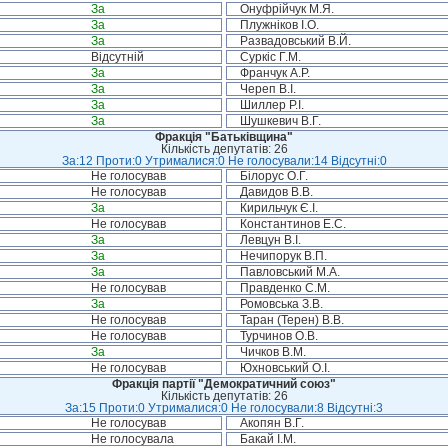
За
Онуфрійчук М.Я.
За
Плужніков І.О.
За
Развадовський В.Й.
Відсутній
Суркіс Г.М.
За
Франчук А.Р.
За
Череп В.І.
За
Шиллер Р.І.
За
Шушкевич В.Г.
Фракція "Батьківщина"
Кількість депутатів: 26
За:12 Проти:0 Утрималися:0 Не голосували:14 Відсутні:0
Не голосував
Білорус О.Г.
Не голосував
Давидов В.В.
За
Кирильчук Є.І.
Не голосував
Константинов Е.С.
За
Левцун В.І.
За
Нечипорук В.П.
За
Павловський М.А.
Не голосував
Правденко С.М.
За
Ромовська З.В.
Не голосував
Таран (Терен) В.В.
Не голосував
Турчинов О.В.
За
Чичков В.М.
Не голосував
Юхновський О.І.
Фракція партії "Демократичний союз"
Кількість депутатів: 26
За:15 Проти:0 Утрималися:0 Не голосували:8 Відсутні:3
Не голосував
Акопян В.Г.
Не голосувала
Бакай І.М.