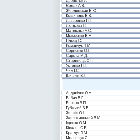
Дроботов А.І.
Єрмак А.В.
Жердицький В.Ю.
Кощинець В.В.
Лазаренко П.І.
Лютікова І.І.
Матвієнко А.С.
Моісеєнко В.М.
Плющ І.С.
Романчук П.М.
Сергієнко О.І.
Сирота М.Д.
Старинець О.Г.
Устенко П.І.
Чиж І.С.
Шишкін В.І.
Андреічев О.А.
Бабич В.Г.
Борзов В.П.
Губський Б.В.
Жовтіс О.І.
Заплатинський В.М.
Іщенко О.М.
Ківалов С.В.
Кравчук Л.М.
Мельнічук С.І.