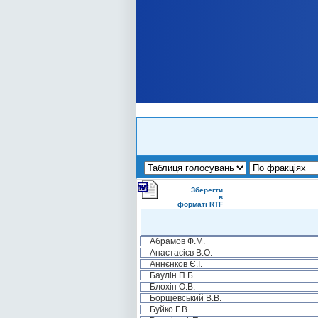
Зберегти
в
форматі RTF
Абрамов Ф.М.
Анастасієв В.О.
Аннєнков Є.І.
Баулін П.Б.
Блохін О.В.
Борщевський В.В.
Буйко Г.В.