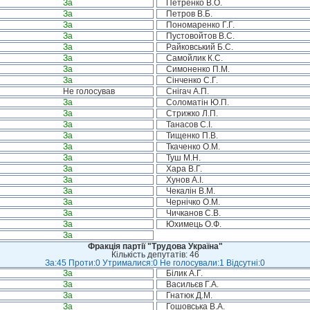
За
Петренко В.О.
За
Петров В.Б.
За
Пономаренко Г.Г.
За
Пустовойтов В.С.
За
Райковський Б.С.
За
Самойлик К.С.
За
Симоненко П.М.
За
Сінченко С.Г.
Не голосував
Снігач А.П.
За
Соломатін Ю.П.
За
Стрижко Л.П.
За
Танасов С.І.
За
Тищенко П.В.
За
Ткаченко О.М.
За
Туш М.Н.
За
Хара В.Г.
За
Хунов А.І.
За
Чекалін В.М.
За
Чернічко О.М.
За
Чичканов С.В.
За
Юхимець О.Ф.
За
Фракція партії "Трудова Україна"
Кількість депутатів: 46
За:45 Проти:0 Утрималися:0 Не голосували:1 Відсутні:0
За
Білик А.Г.
За
Васильєв Г.А.
За
Гнатюк Д.М.
За
Гошовська В.А.