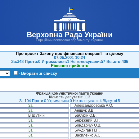
Верховна Рада України
Офіційний вебпортал парламенту України
Про проект Закону про фінансові операції - в цілому
07.06.2001 10:24
За:348 Проти:0 Утрималися:1 Не голосували:57 Всього:406
Рішення прийнято
- Вибрати зі списку
Фракція Комуністичної партії України
Кількість депутатів: 113
За:104 Проти:0 Утрималися:0 Не голосували:4 Відсутні:5
За
Александровська А.О.
За
Аніщук В.В.
Відсутній
Бабурін О.В.
За
Бережний В.Г.
За
Бондарчук О.В.
За
Буждиган П.П.
За
Василенко А.С.