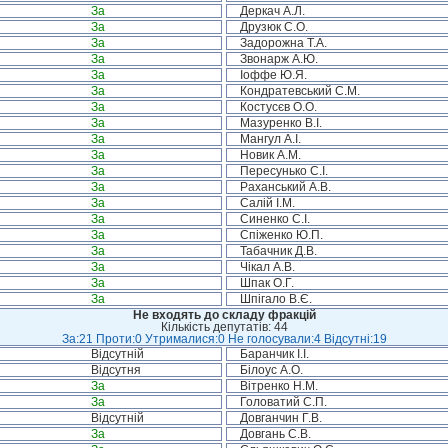
За
Деркач А.Л.
За
Друзюк С.О.
За
Задорожна Т.А.
За
Звонарж А.Ю.
За
Іоффе Ю.Я.
За
Кондратевський С.М.
За
Костусєв О.О.
За
Мазуренко В.І.
За
Мангул А.І.
За
Новик А.М.
За
Пересунько С.І.
За
Раханський А.В.
За
Салій І.М.
За
Синенко С.І.
За
Спіженко Ю.П.
За
Табачник Д.В.
За
Чікал А.В.
За
Шпак О.Г.
За
Шпігало В.Є.
Не входять до складу фракцій
Кількість депутатів: 44
За:21 Проти:0 Утрималися:0 Не голосували:4 Відсутні:19
Відсутній
Баранчик І.І.
Відсутня
Білоус А.О.
За
Вітренко Н.М.
За
Головатий С.П.
Відсутній
Довганчин Г.В.
За
Довгань С.В.