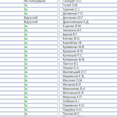
Не голосувала
Гінзбург О.П.
За
Голуб О.В.
За
Гуренко С.І.
За
Долженко Г.П.
Відсутній
Донченко Ю.Г.
Відсутній
Драголюнцев А.Д.
За
Єщенко В.М.
За
Заклунна В.Г.
За
Іванов В.Г.
За
Клочко М.О.
За
Корнійчук І.В.
За
Кравченко М.В.
За
Круценко В.Я.
За
Кузнєцов П.С.
За
Кучеренко В.М.
За
Лантух В.І.
За
Лешан Е.А.
За
Малєвський О.Т.
За
Мармазов Є.В.
За
Масенко О.М.
За
Матвєєв В.Й.
За
Мироненко В.А.
За
Молчанов Б.Я.
За
Морозов А.П.
За
Олійник Б.І.
За
Охріменко К.О.
За
Парубок О.Н.
За
Пасєка М.С.