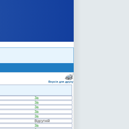
Версія для друку
За
За
За
За
За
Відсутній
За