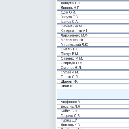
Дашутін Г.П.
Донець Н.Г.
Єдін О.Й.
Засуха Т.В.
Іванов С.А.
Кириченко М.О.
Кондратенко А.І.
Лавриненко М.Ф.
Малолітко І.Ф.
Миримський Л.Ю.
Омеліч В.С.
Пінчук В.М.
Савенко М.М.
Свирида О.М.
Смірнов Є.Л.
Сухий Я.М.
Тігіпко С.Л.
Шаров І.Ф.
Шпиг Ф.І.
Агафонов М.І.
Безугла Л.Я.
Бойко Б.Ф.
Гавриш С.Б.
Гурвіц Е.Й.
Довгань К.В.