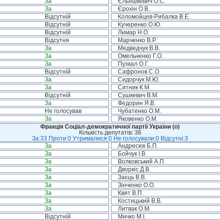
За
Єльяшкевич О.С.
За
Єрохін О.В.
Відсутній
Коломойцев-Рибалка В.Е.
Відсутній
Кучеренко О.Ю.
Відсутній
Лимар Н.О.
Відсутня
Марченко В.Р.
За
Медведчук В.В.
За
Омельченко Г.О.
За
Пухкал О.Г.
Відсутній
Сафронов С.О.
За
Сидорчук М.Ю.
За
Ситник К.М.
Відсутній
Сушкевич В.М.
За
Федорин Я.В.
Не голосував
Чубатенко О.М.
За
Яковенко О.М.
Фракція Соціал-демократичної партії України (о)
Кількість депутатів: 36
За:33 Проти:0 Утрималися:0 Не голосували:0 Відсутні:3
За
Андресюк Б.П.
За
Бойчук І.В.
За
Волковський А.П.
За
Дворкіс Д.В.
За
Заєць В.В.
За
Зінченко О.О.
За
Квят В.П.
За
Костицький В.В.
За
Литвак О.М.
Відсутній
Мичко М.І.