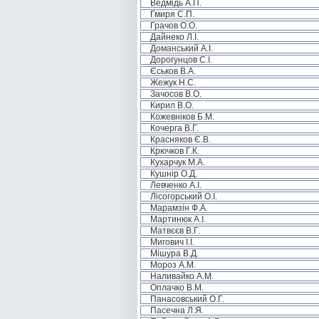
Ведмідь А.П.
Гмиря С.П.
Грачов О.О.
Дайнеко Л.І.
Доманський А.І.
Дорогунцов С.І.
Єськов В.А.
Жежук Н.С.
Зачосов В.О.
Кирил В.О.
Кожевніков Б.М.
Кочерга В.Г.
Красняков Є.В.
Крючков Г.К.
Кухарчук М.А.
Кушнір О.Д.
Левченко А.І.
Лісогорський О.І.
Марамзін Ф.А.
Мартинюк А.І.
Матвєєв В.Г.
Мигович І.І.
Мішура В.Д.
Мороз А.М.
Наливайко А.М.
Оплачко В.М.
Панасовський О.Г.
Пасечна Л.Я.