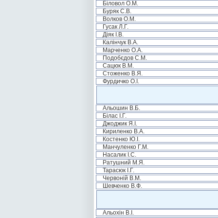
Біловол О.М.
Буряк С.В.
Волков О.М.
Гусак Л.Г.
Діяк І.В.
Калінчук В.А.
Марченко О.А.
Подобєдов С.М.
Сацюк В.М.
Стоженко В.Я.
Фурдичко О.І.
Альошин В.Б.
Білас І.Г.
Джоджик Я.І.
Кириленко В.А.
Костенко Ю.І.
Манчуленко Г.М.
Насалик І.С.
Ратушний М.Я.
Тарасюк І.Г.
Червоній В.М.
Шевченко В.Ф.
Альохін В.І.