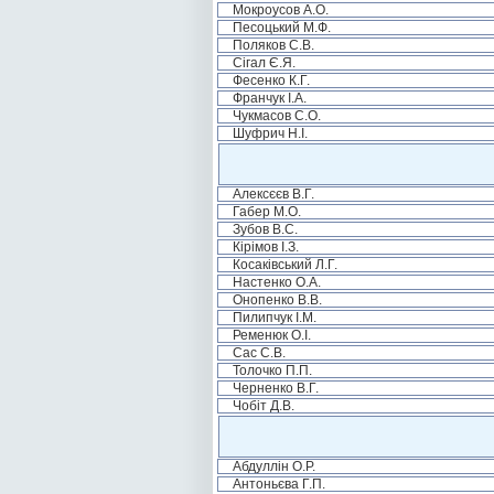
Мокроусов А.О.
Песоцький М.Ф.
Поляков С.В.
Сігал Є.Я.
Фесенко К.Г.
Франчук І.А.
Чукмасов С.О.
Шуфрич Н.І.
Алексєєв В.Г.
Габер М.О.
Зубов В.С.
Кірімов І.З.
Косаківський Л.Г.
Настенко О.А.
Онопенко В.В.
Пилипчук І.М.
Ременюк О.І.
Сас С.В.
Толочко П.П.
Черненко В.Г.
Чобіт Д.В.
Абдуллін О.Р.
Антоньєва Г.П.