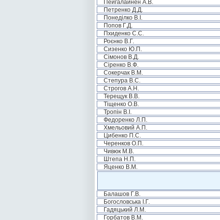
Пейгалайнен А.В.
Петренко Д.Д.
Понеділко В.І.
Попов Г.Д.
Пхиденко С.С.
Роєнко В.Г.
Сизенко Ю.П.
Сімонов В.Д.
Сіренко В.Ф.
Сокерчак В.М.
Степура В.С.
Строгов А.Н.
Терещук В.В.
Тіщенко О.В.
Тропін В.І.
Федоренко Л.П.
Хмельовий А.П.
Цибенко П.С.
Черенков О.П.
Чивюк М.В.
Штепа Н.П.
Яценко В.М.
Балашов Г.В.
Богословська І.Г.
Гадяцький Л.М.
Горбатов В.М.