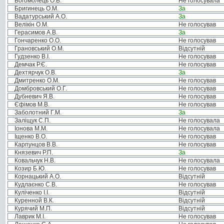
Богомолець О.В.
Не голосувала
Бригинець О.М.
За
Вадатурський А.О.
За
Велікін О.М.
Не голосував
Герасимов А.В.
За
Гончаренко О.О.
Не голосував
Грановський О.М.
Відсутній
Гудзенко В.І.
Не голосував
Демчак Р.Є.
Не голосував
Дехтярчук О.В.
За
Дмитренко О.М.
Не голосував
Домбровський О.Г.
Не голосував
Дубневич Я.В.
Не голосував
Єфімов М.В.
Не голосував
Заболотний Г.М.
За
Заліщук С.П.
Не голосувала
Іонова М.М.
Не голосувала
Іщенко В.О.
Не голосував
Карпунцов В.В.
Не голосував
Князевич Р.П.
За
Ковальчук Н.В.
Не голосувала
Козир Б.Ю.
Не голосував
Корнацький А.О.
Відсутній
Кудлаєнко С.В.
Не голосував
Куліченко І.І.
Відсутній
Куренной В.К.
Відсутній
Курячий М.П.
Відсутній
Лаврик М.І.
Не голосував