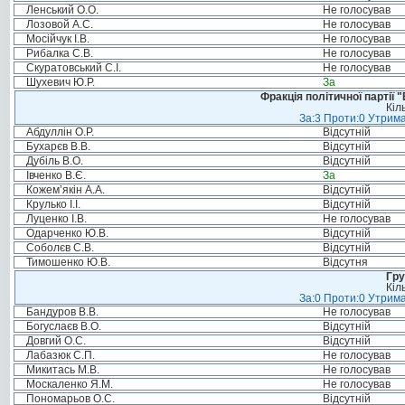
Ленський О.О.
Не голосував
Лозовой А.С.
Не голосував
Мосійчук І.В.
Не голосував
Рибалка С.В.
Не голосував
Скуратовський С.І.
Не голосував
Шухевич Ю.Р.
За
Фракція політичної партії
Кіл
За:3 Проти:0 Утрима
Абдуллін О.Р.
Відсутній
Бухарєв В.В.
Відсутній
Дубіль В.О.
Відсутній
Івченко В.Є.
За
Кожем’якін А.А.
Відсутній
Крулько І.І.
Відсутній
Луценко І.В.
Не голосував
Одарченко Ю.В.
Відсутній
Соболєв С.В.
Відсутній
Тимошенко Ю.В.
Відсутня
Гру
Кіл
За:0 Проти:0 Утрима
Бандуров В.В.
Не голосував
Богуслаєв В.О.
Відсутній
Довгий О.С.
Відсутній
Лабазюк С.П.
Не голосував
Микитась М.В.
Не голосував
Москаленко Я.М.
Не голосував
Пономарьов О.С.
Відсутній