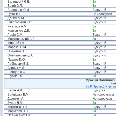
Балицький Є.В.
За
Білий О.П.
За
Воропаєв Ю.М.
Відсутній
Гусак В.Г.
Не голосував
Добкін М.М.
Відсутній
Звягільський Ю.Л.
Відсутній
Кісельов А.М.
За
Колєсніков Д.В.
За
Ларін С.М.
Відсутній
Мартовицький А.В.
За
Мирний І.М.
Відсутній
Мороко Ю.М.
Відсутній
Німченко В.І.
Відсутній
Омельянович Д.С.
Відсутній
Павлов К.Ю.
За
Рабінович В.З.
Відсутній
Скорик М.Л.
Відсутній
Шенцев Д.О.
Відсутній
Шурма І.М.
За
Фракція Політичної
Кіл
За:8 Проти:0 Утрима
Бабак А.В.
Відсутня
Войціцька В.М.
Не голосувала
Діденко І.А.
Не голосував
Зубач Л.Л.
За
Костенко П.П.
Відсутній
Маркевич Я.В.
За
Опанасенко О.В.
За