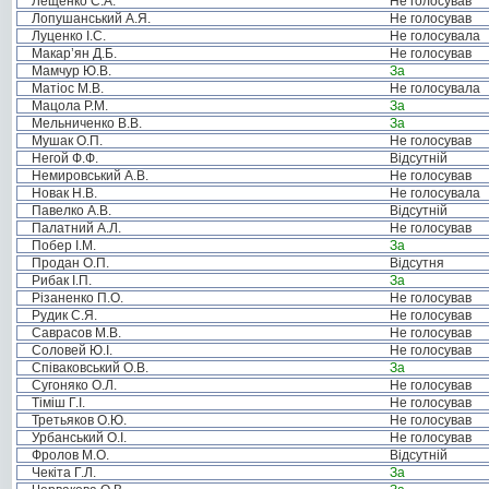
Лещенко С.А.
Не голосував
Лопушанський А.Я.
Не голосував
Луценко І.С.
Не голосувала
Макар’ян Д.Б.
Не голосував
Мамчур Ю.В.
За
Матіос М.В.
Не голосувала
Мацола Р.М.
За
Мельниченко В.В.
За
Мушак О.П.
Не голосував
Негой Ф.Ф.
Відсутній
Немировський А.В.
Не голосував
Новак Н.В.
Не голосувала
Павелко А.В.
Відсутній
Палатний А.Л.
Не голосував
Побер І.М.
За
Продан О.П.
Відсутня
Рибак І.П.
За
Різаненко П.О.
Не голосував
Рудик С.Я.
Не голосував
Саврасов М.В.
Не голосував
Соловей Ю.І.
Не голосував
Співаковський О.В.
За
Сугоняко О.Л.
Не голосував
Тіміш Г.І.
Не голосував
Третьяков О.Ю.
Не голосував
Урбанський О.І.
Не голосував
Фролов М.О.
Відсутній
Чекіта Г.Л.
За