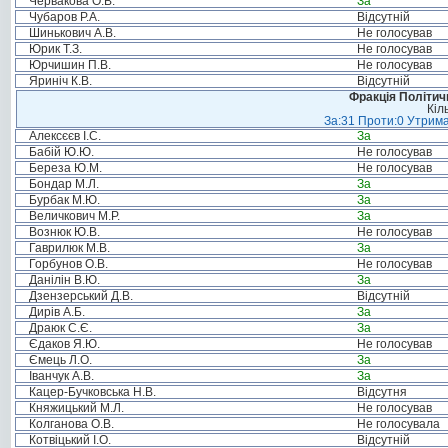
Червакова О.В.
За
Чубаров Р.А.
Відсутній
Шинькович А.В.
Не голосував
Юрик Т.З.
Не голосував
Юрчишин П.В.
Не голосував
Яриніч К.В.
Відсутній
Фракція Політи
Кіл
За:31 Проти:0 Утрима
Алексєєв І.С.
За
Бабій Ю.Ю.
Не голосував
Береза Ю.М.
Не голосував
Бондар М.Л.
За
Бурбак М.Ю.
За
Величкович М.Р.
За
Вознюк Ю.В.
Не голосував
Гаврилюк М.В.
За
Горбунов О.В.
Не голосував
Данілін В.Ю.
За
Дзензерський Д.В.
Відсутній
Дирів А.Б.
За
Драюк С.Є.
За
Єдаков Я.Ю.
Не голосував
Ємець Л.О.
За
Іванчук А.В.
За
Кацер-Бучковська Н.В.
Відсутня
Княжицький М.Л.
Не голосував
Колганова О.В.
Не голосувала
Котвіцький І.О.
Відсутній