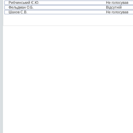
Рибчинський Є.Ю.
Не голосував
Фельдман О.Б.
Відсутній
Шахов С.В.
Не голосував