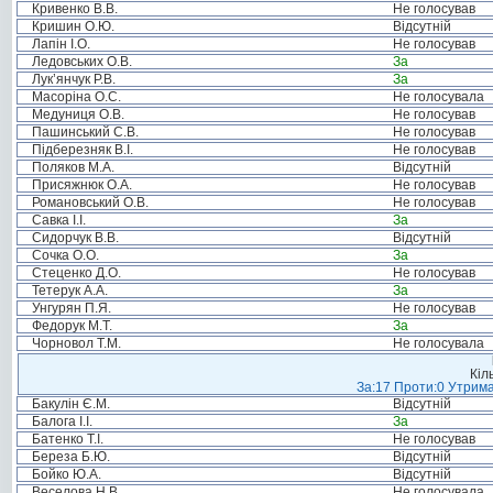
Кривенко В.В.
Не голосував
Кришин О.Ю.
Відсутній
Лапін І.О.
Не голосував
Ледовських О.В.
За
Лук’янчук Р.В.
За
Масоріна О.С.
Не голосувала
Медуниця О.В.
Не голосував
Пашинський С.В.
Не голосував
Підберезняк В.І.
Не голосував
Поляков М.А.
Відсутній
Присяжнюк О.А.
Не голосував
Романовський О.В.
Не голосував
Савка І.І.
За
Сидорчук В.В.
Відсутній
Сочка О.О.
За
Стеценко Д.О.
Не голосував
Тетерук А.А.
За
Унгурян П.Я.
Не голосував
Федорук М.Т.
За
Чорновол Т.М.
Не голосувала
Кіл
За:17 Проти:0 Утрима
Бакулін Є.М.
Відсутній
Балога І.І.
За
Батенко Т.І.
Не голосував
Береза Б.Ю.
Відсутній
Бойко Ю.А.
Відсутній
Веселова Н.В.
Не голосувала