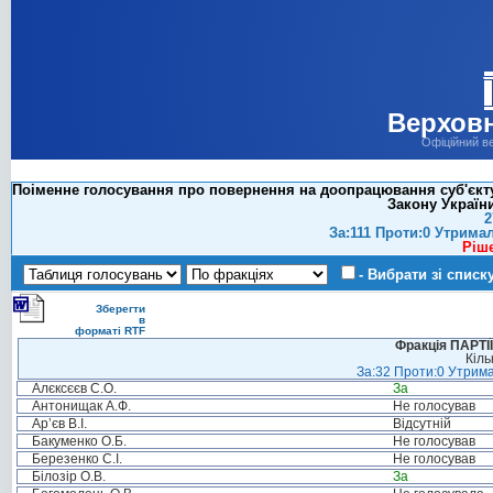
Верховн
Офіційний в
Поіменне голосування про повернення на доопрацювання суб'єкту 
Закону Україн
2
За:111 Проти:0 Утрима
Ріш
- Вибрати зі списк
Зберегти
в
форматі RTF
Фракція ПАРТ
Кіль
За:32 Проти:0 Утрима
Алєксєєв С.О.
За
Антонищак А.Ф.
Не голосував
Ар’єв В.І.
Відсутній
Бакуменко О.Б.
Не голосував
Березенко С.І.
Не голосував
Білозір О.В.
За