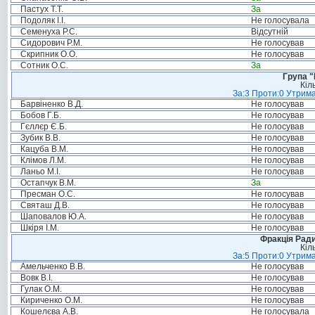
Пастух Т.Т.
За
Подоляк І.І.
Не голосувала
Семенуха Р.С.
Відсутній
Сидорович Р.М.
Не голосував
Скрипник О.О.
Не голосував
Сотник О.С.
За
Група "
Кіл
За:3 Проти:0 Утрима
Барвіненко В.Д.
Не голосував
Бобов Г.Б.
Не голосував
Гєллєр Є.Б.
Не голосував
Зубик В.В.
Не голосував
Кацуба В.М.
Не голосував
Клімов Л.М.
Не голосував
Ланьо М.І.
Не голосував
Остапчук В.М.
За
Пресман О.С.
Не голосував
Святаш Д.В.
Не голосував
Шаповалов Ю.А.
Не голосував
Шкіря І.М.
Не голосував
Фракція Ради
Кіл
За:5 Проти:0 Утрима
Амельченко В.В.
Не голосував
Вовк В.І.
Не голосував
Гулак О.М.
Не голосував
Кириченко О.М.
Не голосував
Кошелєва А.В.
Не голосувала