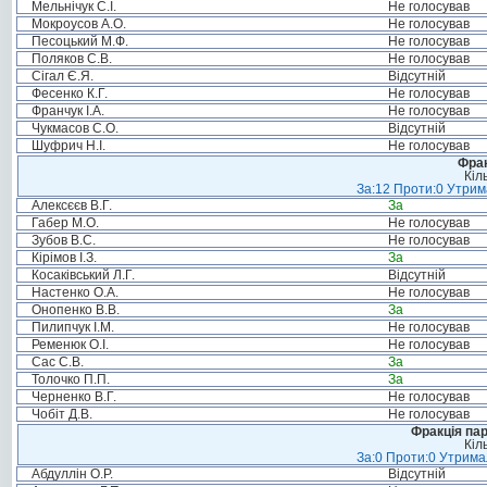
Мельнічук С.І.
Не голосував
Мокроусов А.О.
Не голосував
Песоцький М.Ф.
Не голосував
Поляков С.В.
Не голосував
Сігал Є.Я.
Відсутній
Фесенко К.Г.
Не голосував
Франчук І.А.
Не голосував
Чукмасов С.О.
Відсутній
Шуфрич Н.І.
Не голосував
Фрак
Кіл
За:12 Проти:0 Утрима
Алексєєв В.Г.
За
Габер М.О.
Не голосував
Зубов В.С.
Не голосував
Кірімов І.З.
За
Косаківський Л.Г.
Відсутній
Настенко О.А.
Не голосував
Онопенко В.В.
За
Пилипчук І.М.
Не голосував
Ременюк О.І.
Не голосував
Сас С.В.
За
Толочко П.П.
За
Черненко В.Г.
Не голосував
Чобіт Д.В.
Не голосував
Фракція па
Кіл
За:0 Проти:0 Утримал
Абдуллін О.Р.
Відсутній