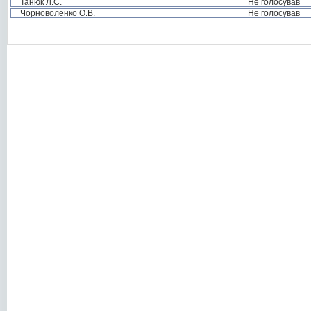
Танюк Л.С.
Не голосував
Чорноволенко О.В.
Не голосував