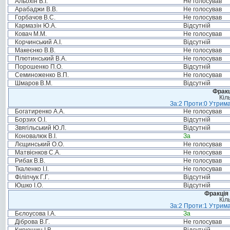
Альохін В.І.
Не голосував
Арабаджи В.В.
Не голосував
Горбачов В.С.
Не голосував
Кармазін Ю.А.
Відсутній
Ковач М.М.
Не голосував
Корчинський А.І.
Відсутній
Макеєнко В.В.
Не голосував
Плютинський В.А.
Не голосував
Порошенко П.О.
Відсутній
Семиноженко В.П.
Не голосував
Шмаров В.М.
Відсутній
Фракц
Кіл
За:2 Проти:0 Утрима
Богатиренко А.А.
Не голосував
Борзих О.І.
Відсутній
Звягільський Ю.Л.
Відсутній
Коновалюк В.І.
За
Лєщинський О.О.
Не голосував
Матвієнков С.А.
Не голосував
Рибак В.В.
Не голосував
Ткаленко І.І.
Не голосував
Філіпчук Г.Г.
Відсутній
Юшко І.О.
Відсутній
Фракція 
Кіл
За:2 Проти:1 Утрима
Бєлоусова І.А.
За
Діброва В.Г.
Не голосував