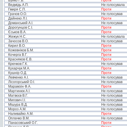
Буйко Г.В.
Проти
Ведмідь А.П.
Не голосувала
Гмиря С.П.
Проти
Грачов О.О.
Не голосував
Дайнеко Л.І.
Проти
Доманський А.І.
Не голосував
Дорогунцов С.І.
Проти
Єськов В.А.
Проти
Жежук Н.С.
Не голосувала
Зачосов В.О.
Не голосував
Кирил В.О.
Проти
Кожевніков Б.М.
Проти
Кочерга В.Г.
Проти
Красняков Є.В.
Проти
Крючков Г.К.
Не голосував
Кухарчук М.А.
Проти
Кушнір О.Д.
Проти
Левченко А.І.
Не голосував
Лісогорський О.І.
Не голосував
Марамзін Ф.А.
Проти
Мартинюк А.І.
Не голосував
Матвєєв В.Г.
Не голосував
Мигович І.І.
Не голосував
Мішура В.Д.
Не голосував
Мороз А.М.
Не голосував
Наливайко А.М.
Проти
Оплачко В.М.
Не голосував
Панасовський О.Г.
Проти