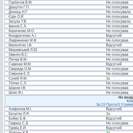
Горбатов В.М.
Не голосував
Дашутін Г.П.
Не голосував
Донець Н.Г.
Не голосувала
Єдін О.Й.
Не голосував
Засуха Т.В.
Не голосувала
Іванов С.А.
Не голосував
Кириченко М.О.
Не голосував
Кондратенко А.І.
Відсутній
Лавриненко М.Ф.
Не голосував
Малолітко І.Ф.
Відсутній
Миримський Л.Ю.
Не голосував
Омеліч В.С.
Не голосував
Пінчук В.М.
Не голосував
Савенко М.М.
Відсутній
Свирида О.М.
Не голосував
Смірнов Є.Л.
Не голосував
Сухий Я.М.
За
Тігіпко С.Л.
Не голосував
Шаров І.Ф.
Не голосував
Шпиг Ф.І.
Не голосував
Не вход
Кіл
За:15 Проти:0 Утрима
Агафонов М.І.
Відсутній
Безугла Л.Я.
За
Бойко Б.Ф.
Відсутній
Гавриш С.Б.
Не голосував
Гурвіц Е.Й.
Відсутній
Довгань К.В.
За