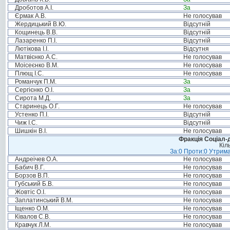
Дроботов А.І.
За
Єрмак А.В.
Не голосував
Жердицький В.Ю.
Відсутній
Кощинець В.В.
Відсутній
Лазаренко П.І.
Відсутній
Лютікова І.І.
Відсутня
Матвієнко А.С.
Не голосував
Моісеєнко В.М.
Не голосував
Плющ І.С.
Не голосував
Романчук П.М.
За
Сергієнко О.І.
За
Сирота М.Д.
За
Старинець О.Г.
Не голосував
Устенко П.І.
Відсутній
Чиж І.С.
Відсутній
Шишкін В.І.
Не голосував
Фракція Соціал-д
Кіл
За:0 Проти:0 Утрима
Андреічев О.А.
Не голосував
Бабич В.Г.
Не голосував
Борзов В.П.
Не голосував
Губський Б.В.
Не голосував
Жовтіс О.І.
Не голосував
Заплатинський В.М.
Не голосував
Іщенко О.М.
Не голосував
Ківалов С.В.
Не голосував
Кравчук Л.М.
Не голосував