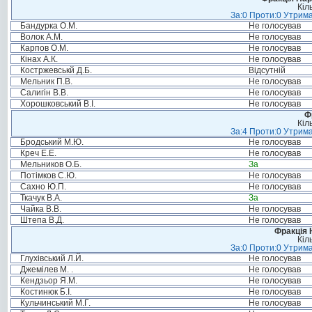
Кіл
За:0 Проти:0 Утрима
Бандурка О.М.
Не голосував
Волок А.М.
Не голосував
Карпов О.М.
Не голосував
Кінах А.К.
Не голосував
Костржевськй Д.Б.
Відсутній
Мельник П.В.
Не голосував
Салигін В.В.
Не голосував
Хорошковський В.І.
Не голосував
Ф
Кіл
За:4 Проти:0 Утрима
Бродський М.Ю.
Не голосував
Креч Е.Е.
Не голосував
Мельников О.Б.
За
Потімков С.Ю.
Не голосував
Сахно Ю.П.
Не голосував
Ткачук В.А.
За
Чайка В.В.
Не голосував
Штепа В.Д.
Не голосував
Фракція 
Кіл
За:0 Проти:0 Утрима
Глухівський Л.Й.
Не голосував
Джемілев М. .
Не голосував
Кендзьор Я.М.
Не голосував
Костинюк Б.І.
Не голосував
Кульчинський М.Г.
Не голосував