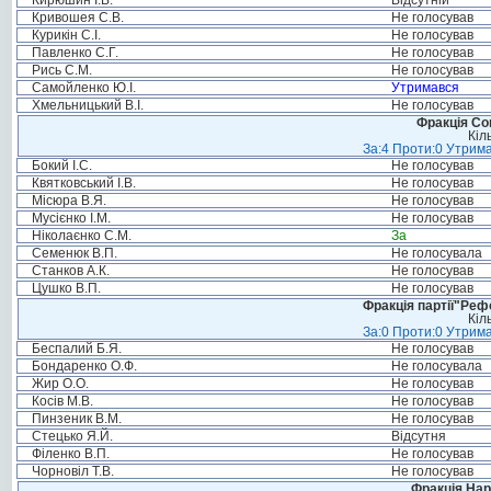
Кирюшин І.В.
Відсутній
Кривошея С.В.
Не голосував
Курикін С.І.
Не голосував
Павленко С.Г.
Не голосував
Рись С.М.
Не голосував
Самойленко Ю.І.
Утримався
Хмельницький В.І.
Не голосував
Фракція Соц
Кіл
За:4 Проти:0 Утрима
Бокий І.С.
Не голосував
Квятковський І.В.
Не голосував
Місюра В.Я.
Не голосував
Мусієнко І.М.
Не голосував
Ніколаєнко С.М.
За
Семенюк В.П.
Не голосувала
Станков А.К.
Не голосував
Цушко В.П.
Не голосував
Фракція партії"Реф
Кіл
За:0 Проти:0 Утрима
Беспалий Б.Я.
Не голосував
Бондаренко О.Ф.
Не голосувала
Жир О.О.
Не голосував
Косів М.В.
Не голосував
Пинзеник В.М.
Не голосував
Стецько Я.Й.
Відсутня
Філенко В.П.
Не голосував
Чорновіл Т.В.
Не голосував
Фракція Нар