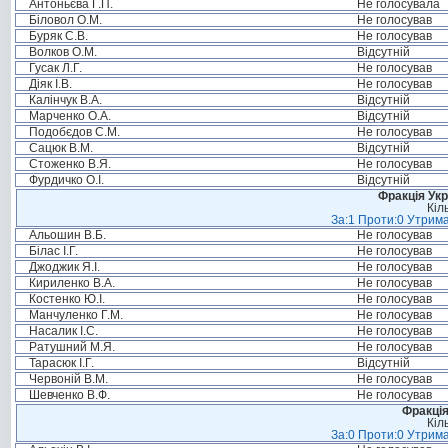
Антоньєва Г.П.
Не голосувала
Біловол О.М.
Не голосував
Буряк С.В.
Не голосував
Волков О.М.
Відсутній
Гусак Л.Г.
Не голосував
Діяк І.В.
Не голосував
Калінчук В.А.
Відсутній
Марченко О.А.
Відсутній
Подобєдов С.М.
Не голосував
Сацюк В.М.
Відсутній
Стоженко В.Я.
Не голосував
Фурдичко О.І.
Відсутній
Фракція Ук
Кіл
За:1 Проти:0 Утрима
Альошин В.Б.
Не голосував
Білас І.Г.
Не голосував
Джоджик Я.І.
Не голосував
Кириленко В.А.
Не голосував
Костенко Ю.І.
Не голосував
Манчуленко Г.М.
Не голосував
Насалик І.С.
Не голосував
Ратушний М.Я.
Не голосував
Тарасюк І.Г.
Відсутній
Червоній В.М.
Не голосував
Шевченко В.Ф.
Не голосував
Фракція
Кіл
За:0 Проти:0 Утрима