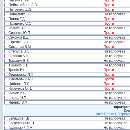
Пасечна Л.Я.
Проти
Пейгалайнен А.В.
Проти
Петренко Д.Д.
Проти
Понеділко В.І.
Не голосував
Попов Г.Д.
Проти
Пхиденко С.С.
Проти
Роєнко В.Г.
Не голосував
Сизенко Ю.П.
Проти
Сімонов В.Д.
Не голосував
Сіренко В.Ф.
Не голосував
Сокерчак В.М.
Проти
Степура В.С.
Не голосував
Строгов А.Н.
Не голосував
Терещук В.В.
Не голосував
Тіщенко О.В.
Не голосував
Тропін В.І.
Проти
Федоренко Л.П.
Проти
Хмельовий А.П.
Проти
Цибенко П.С.
Проти
Черенков О.П.
Проти
Чивюк М.В.
Не голосував
Штепа Н.П.
Не голосувала
Яценко В.М.
Не голосував
Фракція п
Кіл
За:2 Проти:0 Утрима
Балашов Г.В.
Не голосував
Богословська І.Г.
Не голосувала
Гадяцький Л.М.
Не голосував