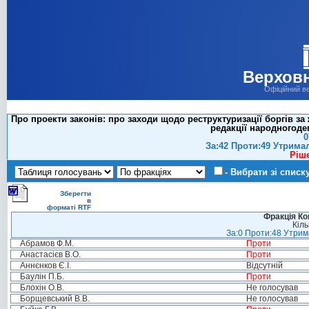
Верховн
Офіційний в
Про проекти законів: про заходи щодо реструктуризації боргів з
редакції народногоде
0
За:42 Проти:49 Утрима
Ріш
- Вибрати зі списк
Зберегти
в
форматі RTF
Фракція Ком
Кіль
За:0 Проти:48 Утрима
Абрамов Ф.М.
Проти
Анастасієв В.О.
Проти
Аннєнков Є.І.
Відсутній
Баулін П.Б.
Проти
Блохін О.В.
Не голосував
Борщевський В.В.
Не голосував