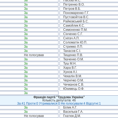
За
Пасєка М.С.
За
Петренко В.О.
За
Петров В.Б.
За
Пономаренко Г.Г.
За
Пустовойтов В.С.
За
Райковський Б.С.
За
Самойлик К.С.
За
Симоненко П.М.
За
Сінченко С.Г.
За
Снігач А.П.
За
Соломатін Ю.П.
За
Стрижко Л.П.
За
Танасов С.І.
Не голосував
Тищенко П.В.
За
Ткаченко О.М.
За
Туш М.Н.
За
Хара В.Г.
За
Хунов А.І.
За
Чекалін В.М.
За
Чернічко О.М.
За
Чичканов С.В.
За
Юхимець О.Ф.
За
Фракція партії "Трудова Україна"
Кількість депутатів: 46
За:41 Проти:0 Утрималися:0 Не голосували:4 Відсутні:1
За
Білик А.Г.
За
Васильєв Г.А.
Не голосував
Гнатюк Д.М.