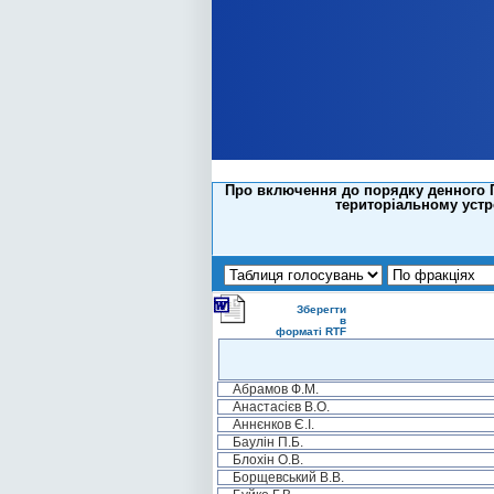
Про включення до порядку денного П
територіальному устр
Зберегти
в
форматі RTF
Абрамов Ф.М.
Анастасієв В.О.
Аннєнков Є.І.
Баулін П.Б.
Блохін О.В.
Борщевський В.В.