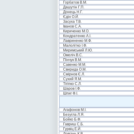
Горбатов В.М.
Дашутін Г.П.
Донець Н.Г.
Єдін О.Й.
Засуха Т.В.
Іванов С.А.
Кириченко М.О.
Кондратенко А.І.
Лавриненко М.Ф.
Малолітко І.Ф.
Миримський Л.Ю.
Омеліч В.С.
Пінчук В.М.
Савенко М.М.
Свирида О.М.
Смірнов Є.Л.
Сухий Я.М.
Тігіпко С.Л.
Шаров І.Ф.
Шпиг Ф.І.
Агафонов М.І.
Безугла Л.Я.
Бойко Б.Ф.
Гавриш С.Б.
Гурвіц Е.Й.
Довгань К.В.