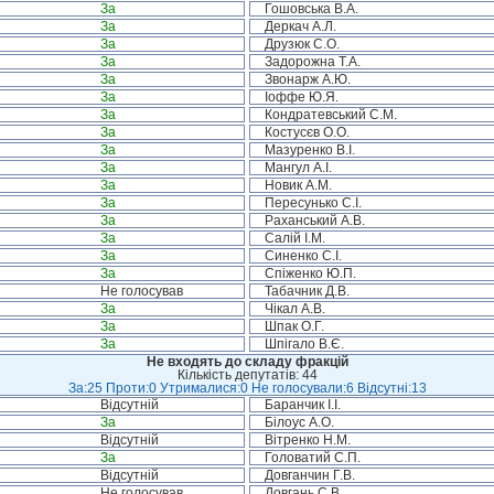
За
Гошовська В.А.
За
Деркач А.Л.
За
Друзюк С.О.
За
Задорожна Т.А.
За
Звонарж А.Ю.
За
Іоффе Ю.Я.
За
Кондратевський С.М.
За
Костусєв О.О.
За
Мазуренко В.І.
За
Мангул А.І.
За
Новик А.М.
За
Пересунько С.І.
За
Раханський А.В.
За
Салій І.М.
За
Синенко С.І.
За
Спіженко Ю.П.
Не голосував
Табачник Д.В.
За
Чікал А.В.
За
Шпак О.Г.
За
Шпігало В.Є.
Не входять до складу фракцій
Кількість депутатів: 44
За:25 Проти:0 Утрималися:0 Не голосували:6 Відсутні:13
Відсутній
Баранчик І.І.
За
Білоус А.О.
Відсутній
Вітренко Н.М.
За
Головатий С.П.
Відсутній
Довганчин Г.В.
Не голосував
Довгань С.В.