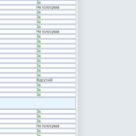
За
Не голосував
За
За
За
За
Не голосував
За
За
За
За
За
За
За
За
За
Відсутній
За
За
За
За
За
За
Не голосував
За
За