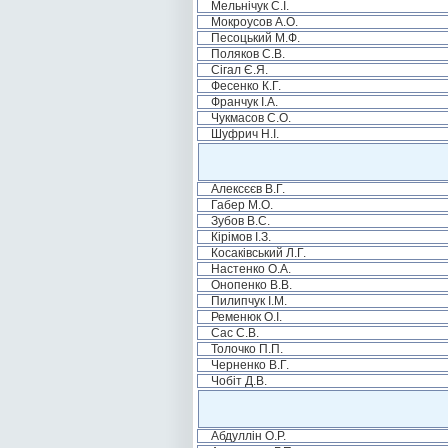
Мельнічук С.І.
Мокроусов А.О.
Песоцький М.Ф.
Поляков С.В.
Сігал Є.Я.
Фесенко К.Г.
Франчук І.А.
Чукмасов С.О.
Шуфрич Н.І.
Алексєєв В.Г.
Габер М.О.
Зубов В.С.
Кірімов І.З.
Косаківський Л.Г.
Настенко О.А.
Онопенко В.В.
Пилипчук І.М.
Ременюк О.І.
Сас С.В.
Толочко П.П.
Черненко В.Г.
Чобіт Д.В.
Абдуллін О.Р.