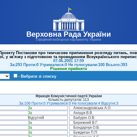
Верховна Рада України
Офіційний вебпортал парламенту України
роекту Постанови про тимчасове припинення розгляду питань, пов'я
ої, у зв'язку з підготовкою та проведенням Всеукраїнського перепис
07.06.2001 17:59
За:293 Проти:0 Утрималися:0 Не голосували:100 Всього:393
Рішення прийнято
- Вибрати зі списку
Фракція Комуністичної партії України
Кількість депутатів: 113
За:106 Проти:0 Утрималися:0 Не голосували:4 Відсутні:3
За
Александровська А.О.
За
Аніщук В.В.
Відсутній
Бабурін О.В.
За
Бережний В.Г.
За
Бондарчук О.В.
За
Буждиган П.П.