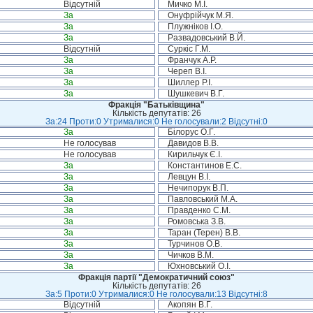
Відсутній
Мичко М.І.
За
Онуфрійчук М.Я.
За
Плужніков І.О.
За
Развадовський В.Й.
Відсутній
Суркіс Г.М.
За
Франчук А.Р.
За
Череп В.І.
За
Шиллер Р.І.
За
Шушкевич В.Г.
Фракція "Батьківщина"
Кількість депутатів: 26
За:24 Проти:0 Утрималися:0 Не голосували:2 Відсутні:0
За
Білорус О.Г.
Не голосував
Давидов В.В.
Не голосував
Кирильчук Є.І.
За
Константинов Е.С.
За
Левцун В.І.
За
Нечипорук В.П.
За
Павловський М.А.
За
Правденко С.М.
За
Ромовська З.В.
За
Таран (Терен) В.В.
За
Турчинов О.В.
За
Чичков В.М.
За
Юхновський О.І.
Фракція партії "Демократичний союз"
Кількість депутатів: 26
За:5 Проти:0 Утрималися:0 Не голосували:13 Відсутні:8
Відсутній
Акопян В.Г.