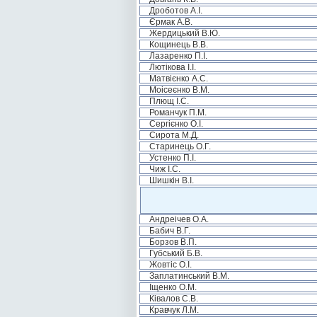
Дроботов А.І.
Єрмак А.В.
Жердицький В.Ю.
Кощинець В.В.
Лазаренко П.І.
Лютікова І.І.
Матвієнко А.С.
Моісеєнко В.М.
Плющ І.С.
Романчук П.М.
Сергієнко О.І.
Сирота М.Д.
Старинець О.Г.
Устенко П.І.
Чиж І.С.
Шишкін В.І.
Андреічев О.А.
Бабич В.Г.
Борзов В.П.
Губський Б.В.
Жовтіс О.І.
Заплатинський В.М.
Іщенко О.М.
Ківалов С.В.
Кравчук Л.М.