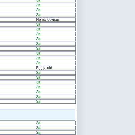
За
За
За
За
Не голосував
За
За
За
За
За
За
За
За
За
Відсутній
За
За
За
За
За
За
За
За
За
За