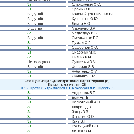
За
Єльяшкевич О.С.
За
Єрохін О.В.
Відсутній
Коломойцев-Рибалка В.Е.
Відсутній
Кучеренко О.Ю.
Відсутній
Лимар Н.О.
Відсутня
Марченко В.Р.
За
Медведчук В.В.
Відсутній
Омельченко Г.О.
За
Пухкал О.Г.
За
Сафронов С.О.
За
Сидорчук М.Ю.
За
Ситник К.М.
Не голосував
Сушкевич В.М.
Відсутній
Федорин Я.В.
За
Чубатенко О.М.
За
Яковенко О.М.
Фракція Соціал-демократичної партії України (о)
Кількість депутатів: 36
За:32 Проти:0 Утрималися:0 Не голосували:1 Відсутні:3
За
Андресюк Б.П.
За
Бойчук І.В.
За
Волковський А.П.
За
Дворкіс Д.В.
За
Заєць В.В.
За
Зінченко О.О.
За
Квят В.П.
За
Костицький В.В.
За
Литвак О.М.