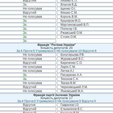
Відсутній
Ананко Є.П.
За
Власов В.Д.
Не голосував
Іщенко О.І.
Відсутній
Кіяшко С.М.
Не голосував
Король В.М.
За
Кушніров М.О.
За
Мартиновський В.П.
За
Попеску І.В.
За
Ржавський О.М.
За
Стоян О.М.
За
Фракція "Регіони України"
Кількість депутатів: 20
За:4 Проти:0 Утрималися:0 Не голосували:10 Відсутні:6
Не голосував
Богатирьова Р.В.
Не голосував
Журавський В.С.
Відсутній
Кириченко С.О.
Не голосував
Ларін С.М.
Не голосував
Литюк А.І.
За
Писаренко А.А.
За
Тихонов С.А.
Не голосував
Ткачук В.М.
Відсутній
Черновецький Л.М.
Не голосував
Янковський М.А.
Фракція партії Зелених України
Кількість депутатів: 17
За:4 Проти:0 Утрималися:0 Не голосували:9 Відсутні:4
Відсутня
Гаврилов І.О.
Відсутній
Єльчанінов В.С.