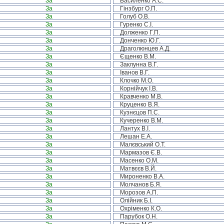
За
Василенко А.С.
За
Гінзбург О.П.
За
Голуб О.В.
За
Гуренко С.І.
За
Долженко Г.П.
За
Донченко Ю.Г.
За
Драголюнцев А.Д.
За
Єщенко В.М.
За
Заклунна В.Г.
За
Іванов В.Г.
За
Клочко М.О.
За
Корнійчук І.В.
За
Кравченко М.В.
За
Круценко В.Я.
За
Кузнєцов П.С.
За
Кучеренко В.М.
За
Лантух В.І.
За
Лешан Е.А.
За
Малєвський О.Т.
За
Мармазов Є.В.
За
Масенко О.М.
За
Матвєєв В.Й.
За
Мироненко В.А.
За
Молчанов Б.Я.
За
Морозов А.П.
За
Олійник Б.І.
За
Охріменко К.О.
За
Парубок О.Н.