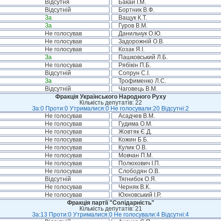
Відсутня
Бакай І.М.
Відсутній
Бортник В.Ф.
За
Ващук К.Т.
За
Гуров В.М.
Не голосував
Данильчук О.Ю.
Не голосував
Задорожній О.В.
Не голосував
Козак Я.І.
За
Пашковський Л.Б.
Не голосував
Рябікін П.Б.
Відсутній
Сопрун С.І.
За
Трофименко Л.С.
Відсутній
Чаговець В.М.
Фракція Українського Народного Руху
Кількість депутатів: 22
За:0 Проти:0 Утрималися:0 Не голосували:20 Відсутні:2
Не голосував
Асадчев В.М.
Не голосував
Гудима О.М.
Не голосував
Жовтяк Є.Д.
Не голосував
Кожин Б.Б.
Не голосував
Кулик О.В.
Не голосував
Мовчан П.М.
Не голосував
Полюхович І.П.
Не голосував
Слободян О.В.
Відсутній
Тягнибок О.Я.
Не голосував
Черняк В.К.
Не голосував
Юхновський І.Р.
Фракція партії "Солідарність"
Кількість депутатів: 21
За:13 Проти:0 Утрималися:0 Не голосували:4 Відсутні:4