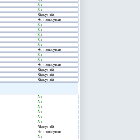
За
За
Відсутній
Не голосував
За
За
За
За
За
Не голосував
За
За
Не голосував
Відсутній
Відсутній
Відсутній
За
За
За
За
За
За
Відсутній
Не голосував
За