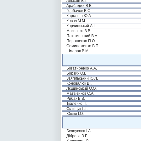
Альохін В.І.
Арабаджи В.В.
Горбачов В.С.
Кармазін Ю.А.
Ковач М.М.
Корчинський А.І.
Макеєнко В.В.
Плютинський В.А.
Порошенко П.О.
Семиноженко В.П.
Шмаров В.М.
Богатиренко А.А.
Борзих О.І.
Звягільський Ю.Л.
Коновалюк В.І.
Лєщинський О.О.
Матвієнков С.А.
Рибак В.В.
Ткаленко І.І.
Філіпчук Г.Г.
Юшко І.О.
Бєлоусова І.А.
Діброва В.Г.