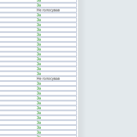
За
За
Не голосував
За
За
За
За
За
За
За
За
За
За
За
За
За
Не голосував
За
За
За
За
За
За
За
За
За
За
За