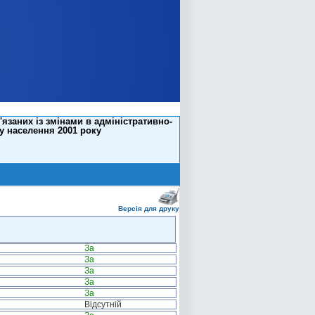
заних із змінами в адміністративно-
у населення 2001 року
Версія для друку
За
За
За
За
За
Відсутній