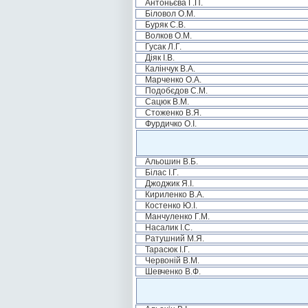
Антоньєва Г.П.
Біловол О.М.
Буряк С.В.
Волков О.М.
Гусак Л.Г.
Діяк І.В.
Калінчук В.А.
Марченко О.А.
Подобєдов С.М.
Сацюк В.М.
Стоженко В.Я.
Фурдичко О.І.
Альошин В.Б.
Білас І.Г.
Джоджик Я.І.
Кириленко В.А.
Костенко Ю.І.
Манчуленко Г.М.
Насалик І.С.
Ратушний М.Я.
Тарасюк І.Г.
Червоній В.М.
Шевченко В.Ф.