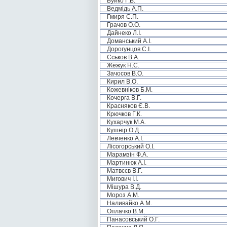
Буйко Г.В.
Ведмідь А.П.
Гмиря С.П.
Грачов О.О.
Дайнеко Л.І.
Доманський А.І.
Дорогунцов С.І.
Єськов В.А.
Жежук Н.С.
Зачосов В.О.
Кирил В.О.
Кожевніков Б.М.
Кочерга В.Г.
Красняков Є.В.
Крючков Г.К.
Кухарчук М.А.
Кушнір О.Д.
Левченко А.І.
Лісогорський О.І.
Марамзін Ф.А.
Мартинюк А.І.
Матвєєв В.Г.
Мигович І.І.
Мішура В.Д.
Мороз А.М.
Наливайко А.М.
Оплачко В.М.
Панасовський О.Г.