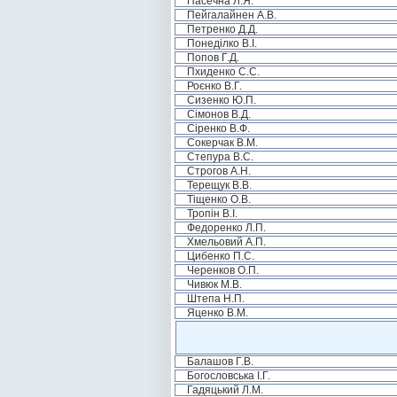
Пасечна Л.Я.
Пейгалайнен А.В.
Петренко Д.Д.
Понеділко В.І.
Попов Г.Д.
Пхиденко С.С.
Роєнко В.Г.
Сизенко Ю.П.
Сімонов В.Д.
Сіренко В.Ф.
Сокерчак В.М.
Степура В.С.
Строгов А.Н.
Терещук В.В.
Тіщенко О.В.
Тропін В.І.
Федоренко Л.П.
Хмельовий А.П.
Цибенко П.С.
Черенков О.П.
Чивюк М.В.
Штепа Н.П.
Яценко В.М.
Балашов Г.В.
Богословська І.Г.
Гадяцький Л.М.