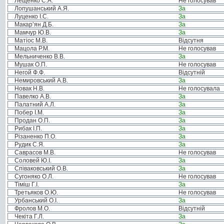
Лещенко С.А.
Не голосував
Лопушанський А.Я.
За
Луценко І.С.
За
Макар’ян Д.Б.
За
Мамчур Ю.В.
За
Матіос М.В.
Відсутня
Мацола Р.М.
Не голосував
Мельниченко В.В.
За
Мушак О.П.
Не голосував
Негой Ф.Ф.
Відсутній
Немировський А.В.
За
Новак Н.В.
Не голосувала
Павелко А.В.
За
Палатний А.Л.
За
Побер І.М.
За
Продан О.П.
За
Рибак І.П.
За
Різаненко П.О.
За
Рудик С.Я.
За
Саврасов М.В.
Не голосував
Соловей Ю.І.
За
Співаковський О.В.
За
Сугоняко О.Л.
Не голосував
Тіміш Г.І.
За
Третьяков О.Ю.
Не голосував
Урбанський О.І.
За
Фролов М.О.
Відсутній
Чекіта Г.Л.
За