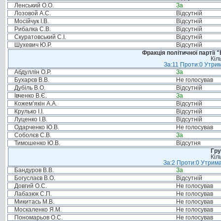
Ленський О.О.
За
Лозовой А.С.
Відсутній
Мосійчук І.В.
Відсутній
Рибалка С.В.
Відсутній
Скуратовський С.І.
Відсутній
Шухевич Ю.Р.
Відсутній
Фракція політичної партії
Кіл
За:11 Проти:0 Утрим
Абдуллін О.Р.
За
Бухарєв В.В.
Не голосував
Дубіль В.О.
Відсутній
Івченко В.Є.
За
Кожем’якін А.А.
Відсутній
Крулько І.І.
Відсутній
Луценко І.В.
Відсутній
Одарченко Ю.В.
Не голосував
Соболєв С.В.
За
Тимошенко Ю.В.
Відсутня
Гру
Кіл
За:2 Проти:0 Утрима
Бандуров В.В.
За
Богуслаєв В.О.
Відсутній
Довгий О.С.
Не голосував
Лабазюк С.П.
Не голосував
Микитась М.В.
Не голосував
Москаленко Я.М.
Не голосував
Пономарьов О.С.
Не голосував