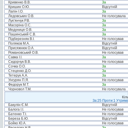
Кривенко В.В.
За
Кришин О.Ю.
Відсутній
Лапін І.О.
За
Ледовських О.В.
Не голосувала
Лук’янчук Р.В.
За
Масоріна О.С.
За
Медуниця О.В.
За
Пашинський С.В.
За
Підберезняк В.І.
Не голосував
Поляков М.А.
Відсутній
Присяжнюк О.А.
Відсутній
Романовський О.В.
Не голосував
Савка І.І.
За
Сидорчук В.В.
Не голосував
Сочка О.О.
За
Стеценко Д.О.
За
Тетерук А.А.
За
Унгурян П.Я.
Не голосував
Федорук М.Т.
За
Чорновол Т.М.
Не голосувала
Кіл
За:25 Проти:1 Утрима
Бакулін Є.М.
Відсутній
Балога І.І.
Не голосував
Батенко Т.І.
Не голосував
Береза Б.Ю.
Відсутній
Бойко Ю.А.
Не голосував
Веселова Н.В.
За