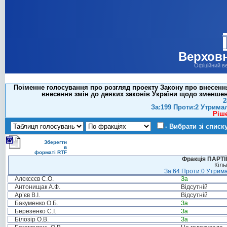
Верховн
Офіційний в
Поіменне голосування про розгляд проекту Закону про внесення 
внесення змін до деяких законів України щодо зменшен
2
За:199 Проти:2 Утрима
Ріш
- Вибрати зі списк
Зберегти
в
форматі RTF
Фракція ПАРТ
Кіль
За:64 Проти:0 Утрима
Алєксєєв С.О.
За
Антонищак А.Ф.
Відсутній
Ар’єв В.І.
Відсутній
Бакуменко О.Б.
За
Березенко С.І.
За
Білозір О.В.
За