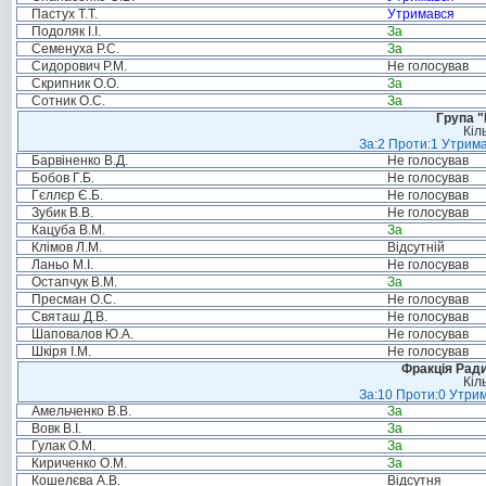
Пастух Т.Т.
Утримався
Подоляк І.І.
За
Семенуха Р.С.
За
Сидорович Р.М.
Не голосував
Скрипник О.О.
За
Сотник О.С.
За
Група "
Кіл
За:2 Проти:1 Утрима
Барвіненко В.Д.
Не голосував
Бобов Г.Б.
Не голосував
Гєллєр Є.Б.
Не голосував
Зубик В.В.
Не голосував
Кацуба В.М.
За
Клімов Л.М.
Відсутній
Ланьо М.І.
Не голосував
Остапчук В.М.
За
Пресман О.С.
Не голосував
Святаш Д.В.
Не голосував
Шаповалов Ю.А.
Не голосував
Шкіря І.М.
Не голосував
Фракція Ради
Кіл
За:10 Проти:0 Утрим
Амельченко В.В.
За
Вовк В.І.
За
Гулак О.М.
За
Кириченко О.М.
За
Кошелєва А.В.
Відсутня