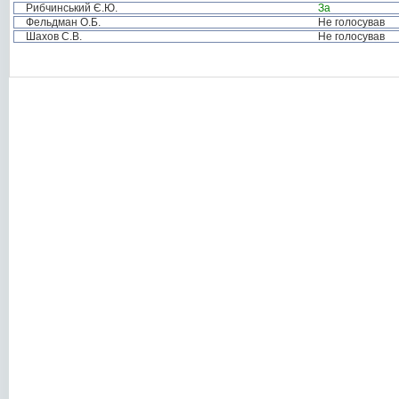
Рибчинський Є.Ю.
За
Фельдман О.Б.
Не голосував
Шахов С.В.
Не голосував