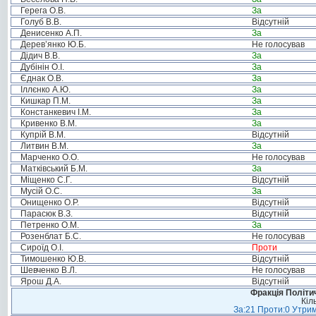
Герега О.В.
За
Голуб В.В.
Відсутній
Денисенко А.П.
За
Дерев’янко Ю.Б.
Не голосував
Дідич В.В.
За
Дубінін О.І.
За
Єднак О.В.
За
Іллєнко А.Ю.
За
Кишкар П.М.
За
Констанкевич І.М.
За
Кривенко В.М.
За
Купрій В.М.
Відсутній
Литвин В.М.
За
Марченко О.О.
Не голосував
Матківський Б.М.
За
Міщенко С.Г.
Відсутній
Мусій О.С.
За
Онищенко О.Р.
Відсутній
Парасюк В.З.
Відсутній
Петренко О.М.
За
Розенблат Б.С.
Не голосував
Сироїд О.І.
Проти
Тимошенко Ю.В.
Відсутній
Шевченко В.Л.
Не голосував
Ярош Д.А.
Відсутній
Фракція Політич
Кіл
За:21 Проти:0 Утрим