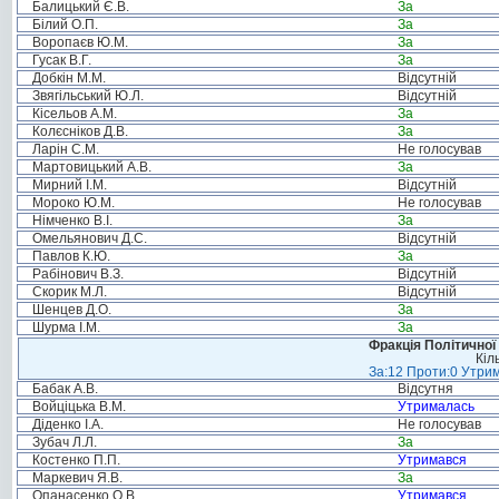
Балицький Є.В.
За
Білий О.П.
За
Воропаєв Ю.М.
За
Гусак В.Г.
За
Добкін М.М.
Відсутній
Звягільський Ю.Л.
Відсутній
Кісельов А.М.
За
Колєсніков Д.В.
За
Ларін С.М.
Не голосував
Мартовицький А.В.
За
Мирний І.М.
Відсутній
Мороко Ю.М.
Не голосував
Німченко В.І.
За
Омельянович Д.С.
Відсутній
Павлов К.Ю.
За
Рабінович В.З.
Відсутній
Скорик М.Л.
Відсутній
Шенцев Д.О.
За
Шурма І.М.
За
Фракція Політичної
Кіл
За:12 Проти:0 Утрим
Бабак А.В.
Відсутня
Войціцька В.М.
Утрималась
Діденко І.А.
Не голосував
Зубач Л.Л.
За
Костенко П.П.
Утримався
Маркевич Я.В.
За
Опанасенко О.В.
Утримався