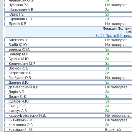
Червакова О.В.
За
Чубаров Р.А.
Не голосував
Шинькович А.В.
За
Юрик Т.З.
За
Юрчишин П.В.
За
Яриніч К.В.
Не голосував
Фракція Політи
Кіл
За:52 Проти:0 Утрима
Алексєєв І.С.
Не голосував
Бабій Ю.Ю.
Не голосував
Береза Ю.М.
За
Бондар М.Л.
За
Бурбак М.Ю.
За
Величкович М.Р.
За
Вознюк Ю.В.
За
Гаврилюк М.В.
За
Горбунов О.В.
Не голосував
Данілін В.Ю.
За
Дзензерський Д.В.
Не голосував
Дирів А.Б.
За
Драюк С.Є.
За
Єдаков Я.Ю.
За
Ємець Л.О.
За
Іванчук А.В.
За
Кацер-Бучковська Н.В.
Не голосувала
Княжицький М.Л.
Не голосував
Колганова О.В.
За
Котвіцький І.О.
Відсутній