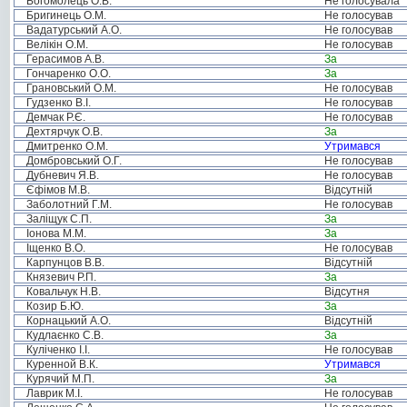
Богомолець О.В.
Не голосувала
Бригинець О.М.
Не голосував
Вадатурський А.О.
Не голосував
Велікін О.М.
Не голосував
Герасимов А.В.
За
Гончаренко О.О.
За
Грановський О.М.
Не голосував
Гудзенко В.І.
Не голосував
Демчак Р.Є.
Не голосував
Дехтярчук О.В.
За
Дмитренко О.М.
Утримався
Домбровський О.Г.
Не голосував
Дубневич Я.В.
Не голосував
Єфімов М.В.
Відсутній
Заболотний Г.М.
Не голосував
Заліщук С.П.
За
Іонова М.М.
За
Іщенко В.О.
Не голосував
Карпунцов В.В.
Відсутній
Князевич Р.П.
За
Ковальчук Н.В.
Відсутня
Козир Б.Ю.
За
Корнацький А.О.
Відсутній
Кудлаєнко С.В.
За
Куліченко І.І.
Не голосував
Куренной В.К.
Утримався
Курячий М.П.
За
Лаврик М.І.
Не голосував