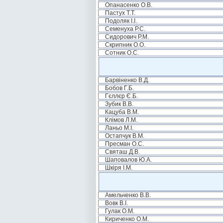
Опанасенко О.В.
Пастух Т.Т.
Подоляк І.І.
Семенуха Р.С.
Сидорович Р.М.
Скрипник О.О.
Сотник О.С.
Барвіненко В.Д.
Бобов Г.Б.
Гєллєр Є.Б.
Зубик В.В.
Кацуба В.М.
Клімов Л.М.
Ланьо М.І.
Остапчук В.М.
Пресман О.С.
Святаш Д.В.
Шаповалов Ю.А.
Шкіря І.М.
Амельченко В.В.
Вовк В.І.
Гулак О.М.
Кириченко О.М.