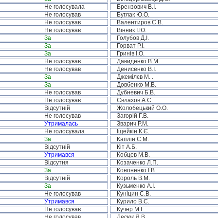
Не голосувала
Брензович В.І.
Не голосував
Буглак Ю.О.
Не голосував
Валентиров С.В.
Не голосував
Вінник І.Ю.
За
Голубов Д.І.
За
Горват Р.І.
За
Гринів І.О.
Не голосував
Давиденко В.М.
Не голосував
Денисенко В.І.
За
Джемілєв М. .
За
Довбенко М.В.
Не голосував
Дубневич Б.В.
Не голосував
Євлахов А.С.
Відсутній
Жолобецький О.О.
Не голосував
Загорій Г.В.
Утрималась
Зварич Р.М.
Не голосувала
Іщейкін К.Є.
За
Каплін С.М.
Відсутній
Кіт А.Б.
Утримався
Кобцев М.В.
Відсутня
Козаченко Л.П.
За
Кононенко І.В.
Відсутній
Король В.М.
За
Кузьменко А.І.
Не голосував
Куніцин С.В.
Утримався
Курило В.С.
Не голосував
Кучер М.І.
Не голосував
Лесюк Я.В.