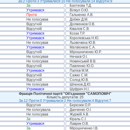
За:2 Проти:3 Утрималися:10 Не голосували:14 Відсутні:9
За
Бахтеєва Т.Д.
Утримався
Вілкул О.Ю.
Проти
Гальченко А.В.
Не голосував
Добкін Д.М.
Відсутній
Долженков О.В.
Відсутній
Ківалов С.В.
Утримався
Козак Т.Р.
Утримався
Королевська Н.Ю.
Не голосував
Льовочкіна Ю.В.
Утримався
Матвієнков С.А.
Відсутній
Мірошниченко Ю.Р.
Не голосував
Нечаєв О.І.
Не голосував
Новинський В.В.
Відсутній
Павленко Ю.О.
Утримався
Папієв М.М.
Відсутній
Сажко С.М.
Відсутній
Солод Ю.В.
Не голосував
Шпенов Д.Ю.
Утримався
Шуфрич Н.І.
Фракція Політичної партії "Об’єднання "САМОПОМІЧ"
Кількість депутатів: 25
За:12 Проти:0 Утрималися:2 Не голосували:4 Відсутні:7
Відсутня
Березюк О.Р.
Не голосувала
Данченко О.І.
Не голосував
Журжій А.В.
За
Кіраль С.І.
Утримався
Лаврик О.В.
За
Мірошніченко І.В.