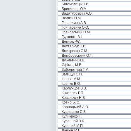
Богомолець О.В.
Бригинець О.М.
Вадатурський А.О.
Велікін О.М.
Герасимов А.В.
Гончаренко О.О.
Грановський О.М.
Гудзенко В.І.
Демчак Р.Є.
Дехтярчук О.В.
Дмитренко О.М.
Домбровський О.Г.
Дубневич Я.В.
Єфімов М.В.
Заболотний Г.М.
Заліщук С.П.
Іонова М.М.
Іщенко В.О.
Карпунцов В.В.
Князевич Р.П.
Ковальчук Н.В.
Козир Б.Ю.
Корнацький А.О.
Кудлаєнко С.В.
Куліченко І.І.
Куренной В.К.
Курячий М.П.
Лаврик М.І.