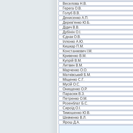
Веселова Н.В.
Герега О.В.
Голуб В.В.
Денисенко А.П.
Дерев’янко Ю.Б.
Дідич В.В.
Дубінін О.І.
Єднак О.В.
Іллєнко А.Ю.
Кишкар П.М.
Констанкевич І.М.
Кривенко В.М.
Купрій В.М.
Литвин В.М.
Марченко О.О.
Матківський Б.М.
Міщенко С.Г.
Мусій О.С.
Онищенко О.Р.
Парасюк В.З.
Петренко О.М.
Розенблат Б.С.
Сироїд О.І.
Тимошенко Ю.В.
Шевченко В.Л.
Ярош Д.А.