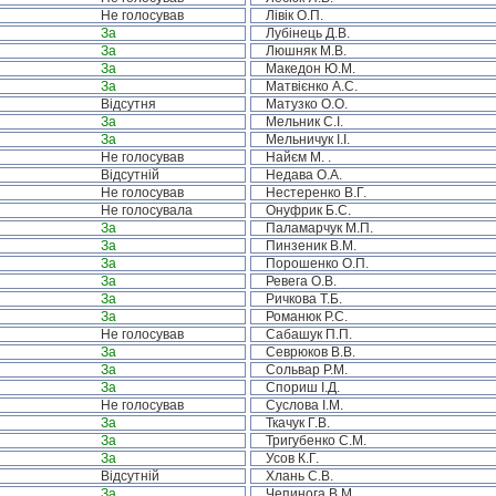
Не голосував
Лівік О.П.
За
Лубінець Д.В.
За
Люшняк М.В.
За
Македон Ю.М.
За
Матвієнко А.С.
Відсутня
Матузко О.О.
За
Мельник С.І.
За
Мельничук І.І.
Не голосував
Найєм М. .
Відсутній
Недава О.А.
Не голосував
Нестеренко В.Г.
Не голосувала
Онуфрик Б.С.
За
Паламарчук М.П.
За
Пинзеник В.М.
За
Порошенко О.П.
За
Ревега О.В.
За
Ричкова Т.Б.
За
Романюк Р.С.
Не голосував
Сабашук П.П.
За
Севрюков В.В.
За
Сольвар Р.М.
За
Спориш І.Д.
Не голосував
Суслова І.М.
За
Ткачук Г.В.
За
Тригубенко С.М.
За
Усов К.Г.
Відсутній
Хлань С.В.
За
Чепинога В.М.