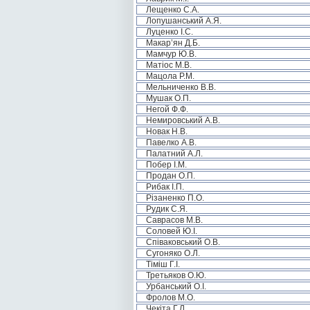
Лещенко С.А.
Лопушанський А.Я.
Луценко І.С.
Макар’ян Д.Б.
Мамчур Ю.В.
Матіос М.В.
Мацола Р.М.
Мельниченко В.В.
Мушак О.П.
Негой Ф.Ф.
Немировський А.В.
Новак Н.В.
Павелко А.В.
Палатний А.Л.
Побер І.М.
Продан О.П.
Рибак І.П.
Різаненко П.О.
Рудик С.Я.
Саврасов М.В.
Соловей Ю.І.
Співаковський О.В.
Сугоняко О.Л.
Тіміш Г.І.
Третьяков О.Ю.
Урбанський О.І.
Фролов М.О.
Чекіта Г.Л.