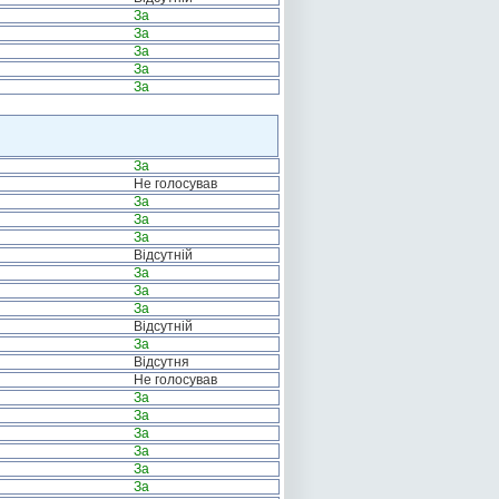
За
За
За
За
За
За
Не голосував
За
За
За
Відсутній
За
За
За
Відсутній
За
Відсутня
Не голосував
За
За
За
За
За
За