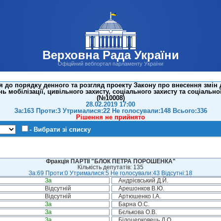
Верховна Рада України
Офіційний вебпортал парламенту України
до порядку денного та розгляд проекту Закону про внесення змін 
мобілізації, цивільного захисту, соціального захисту та соціально
(№10008)
28.02.2019 17:00
За:163 Проти:3 Утрималися:22 Не голосували:148 Всього:336
Рішення не прийнято
- Вибрати зі списку
Фракція ПАРТІЇ "БЛОК ПЕТРА ПОРОШЕНКА"
Кількість депутатів: 135
За:69 Проти:0 Утрималися:5 Не голосували:43 Відсутні:18
За
Андрієвський Д.Й.
Відсутній
Арешонков В.Ю.
Відсутній
Артюшенко І.А.
За
Барна О.С.
За
Бєлькова О.В.
За
Білоцерковець Д.О.