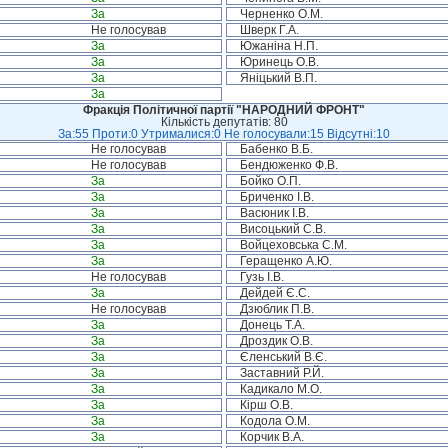
За
Черненко О.М.
Не голосував
Шверк Г.А.
За
Южаніна Н.П.
За
Юринець О.В.
За
Яніцький В.П.
За
Фракція Політичної партії "НАРОДНИЙ ФРОНТ"
Кількість депутатів: 80
За:55 Проти:0 Утрималися:0 Не голосували:15 Відсутні:10
Не голосував
Бабенко В.Б.
Не голосував
Бендюженко Ф.В.
За
Бойко О.П.
За
Бриченко І.В.
За
Васюник І.В.
За
Висоцький С.В.
За
Войцеховська С.М.
За
Геращенко А.Ю.
Не голосував
Гузь І.В.
За
Дейдей Є.С.
Не голосував
Дзюблик П.В.
За
Донець Т.А.
За
Дроздик О.В.
За
Єленський В.Є.
За
Заставний Р.Й.
За
Кадикало М.О.
За
Кірш О.В.
За
Кодола О.М.
За
Корчик В.А.