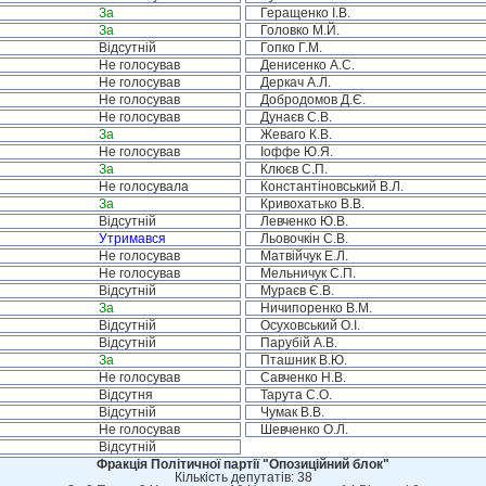
За
Геращенко І.В.
За
Головко М.Й.
Відсутній
Гопко Г.М.
Не голосував
Денисенко А.С.
Не голосував
Деркач А.Л.
Не голосував
Добродомов Д.Є.
Не голосував
Дунаєв С.В.
За
Жеваго К.В.
Не голосував
Іоффе Ю.Я.
За
Клюєв С.П.
Не голосувала
Константіновський В.Л.
За
Кривохатько В.В.
Відсутній
Левченко Ю.В.
Утримався
Льовочкін С.В.
Не голосував
Матвійчук Е.Л.
Не голосував
Мельничук С.П.
Відсутній
Мураєв Є.В.
За
Ничипоренко В.М.
Відсутній
Осуховський О.І.
Відсутній
Парубій А.В.
За
Пташник В.Ю.
Не голосував
Савченко Н.В.
Відсутня
Тарута С.О.
Відсутній
Чумак В.В.
Не голосував
Шевченко О.Л.
Відсутній
Фракція Політичної партії "Опозиційний блок"
Кількість депутатів: 38