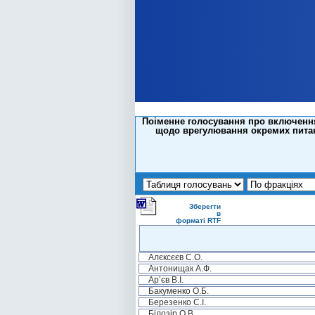
Поіменне голосування про включення 
щодо врегулювання окремих питань 
Зберегти
в
форматі RTF
Алєксєєв С.О.
Антонищак А.Ф.
Ар’єв В.І.
Бакуменко О.Б.
Березенко С.І.
Білозір О.В.