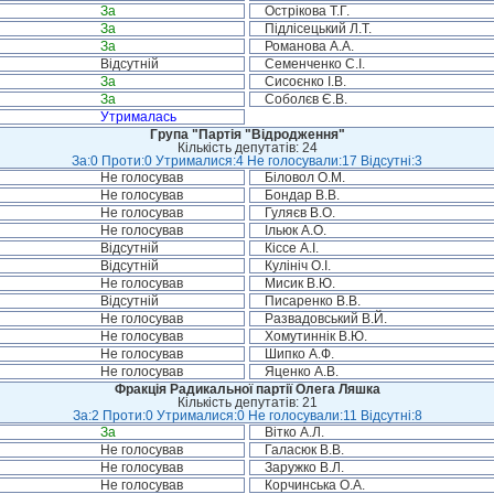
За
Острікова Т.Г.
За
Підлісецький Л.Т.
За
Романова А.А.
Відсутній
Семенченко С.І.
За
Сисоєнко І.В.
За
Соболєв Є.В.
Утрималась
Група "Партія "Відродження"
Кількість депутатів: 24
За:0 Проти:0 Утрималися:4 Не голосували:17 Відсутні:3
Не голосував
Біловол О.М.
Не голосував
Бондар В.В.
Не голосував
Гуляєв В.О.
Не голосував
Ільюк А.О.
Відсутній
Кіссе А.І.
Відсутній
Кулініч О.І.
Не голосував
Мисик В.Ю.
Відсутній
Писаренко В.В.
Не голосував
Развадовський В.Й.
Не голосував
Хомутиннік В.Ю.
Не голосував
Шипко А.Ф.
Не голосував
Яценко А.В.
Фракція Радикальної партії Олега Ляшка
Кількість депутатів: 21
За:2 Проти:0 Утрималися:0 Не голосували:11 Відсутні:8
За
Вітко А.Л.
Не голосував
Галасюк В.В.
Не голосував
Заружко В.Л.
Не голосував
Корчинська О.А.