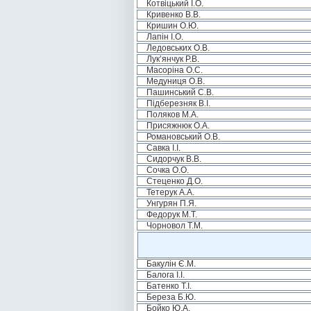
Котвіцький І.О.
Кривенко В.В.
Кришин О.Ю.
Лапін І.О.
Ледовських О.В.
Лук’янчук Р.В.
Масоріна О.С.
Медуниця О.В.
Пашинський С.В.
Підберезняк В.І.
Поляков М.А.
Присяжнюк О.А.
Романовський О.В.
Савка І.І.
Сидорчук В.В.
Сочка О.О.
Стеценко Д.О.
Тетерук А.А.
Унгурян П.Я.
Федорук М.Т.
Чорновол Т.М.
Бакулін Є.М.
Балога І.І.
Батенко Т.І.
Береза Б.Ю.
Бойко Ю.А.