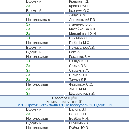
Відсутній
Кремінь Т.Д.
За
Кривошея Г.Г.
Відсутній
Ксенжук О.С.
За
Левус А.М.
Не голосувала
Логвинський Г.В.
За
Лунченко В.В.
За
Матейченко К.В.
За
Мепарішвілі Х.Н.
За
Пинзеник П.В.
Не голосував
Побочіх М.О.
Відсутній
Помазанов А.В.
Відсутній
Река А.О.
Не голосував
Романюк В.М.
За
Савчук Ю.П.
За
Соляр В.М.
За
Сташук В.Ф.
За
Сюмар В.П.
За
Тимчук Д.Б.
Не голосував
Фаєрмарк С.О.
За
Хміль М.М.
За
Шкварилюк В.В.
Позафракційні
Кількість депутатів: 61
За:15 Проти:0 Утрималися:1 Не голосували:26 Відсутні:19
Відсутній
Балога В.І.
За
Балога П.І.
Не голосував
Безбах Я.Я.
Відсутній
Білецький А.Є.
Не голосував
Бублик Ю.В.