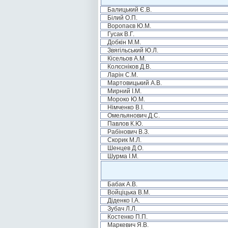
Балицький Є.В.
Білий О.П.
Воропаєв Ю.М.
Гусак В.Г.
Добкін М.М.
Звягільський Ю.Л.
Кісельов А.М.
Колєсніков Д.В.
Ларін С.М.
Мартовицький А.В.
Мирний І.М.
Мороко Ю.М.
Німченко В.І.
Омельянович Д.С.
Павлов К.Ю.
Рабінович В.З.
Скорик М.Л.
Шенцев Д.О.
Шурма І.М.
Бабак А.В.
Войціцька В.М.
Діденко І.А.
Зубач Л.Л.
Костенко П.П.
Маркевич Я.В.