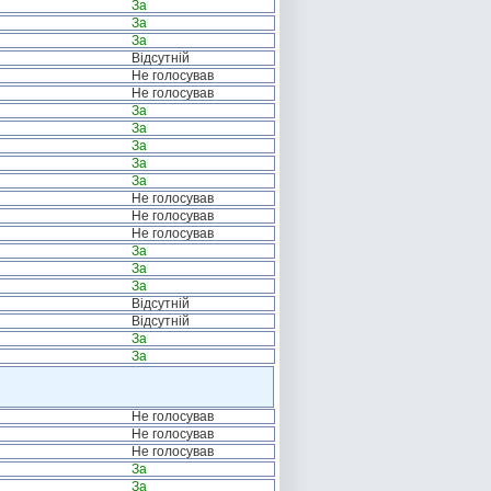
За
За
За
Відсутній
Не голосував
Не голосував
За
За
За
За
За
Не голосував
Не голосував
Не голосував
За
За
За
Відсутній
Відсутній
За
За
Не голосував
Не голосував
Не голосував
За
За