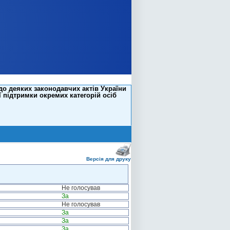
до деяких законодавчих актів України
ї підтримки окремих категорій осіб
Версія для друку
Не голосував
За
Не голосував
За
За
За