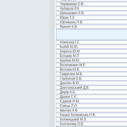
Червакова О.В.
Чубаров Р.А.
Шинькович А.В.
Юрик Т.З.
Юрчишин П.В.
Яриніч К.В.
Алексєєв І.С.
Бабій Ю.Ю.
Береза Ю.М.
Бондар М.Л.
Бурбак М.Ю.
Величкович М.Р.
Вознюк Ю.В.
Гаврилюк М.В.
Горбунов О.В.
Данілін В.Ю.
Дзензерський Д.В.
Дирів А.Б.
Драюк С.Є.
Єдаков Я.Ю.
Ємець Л.О.
Іванчук А.В.
Кацер-Бучковська Н.В.
Княжицький М.Л.
Колганова О.В.