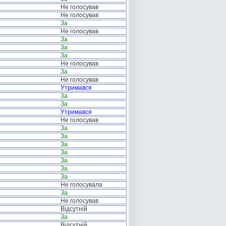
Не голосував
Не голосував
За
Не голосував
За
За
За
Не голосував
За
Не голосував
Утримався
За
За
Утримався
Не голосував
За
За
За
За
За
За
За
Не голосувала
За
Не голосував
Відсутній
За
Відсутній