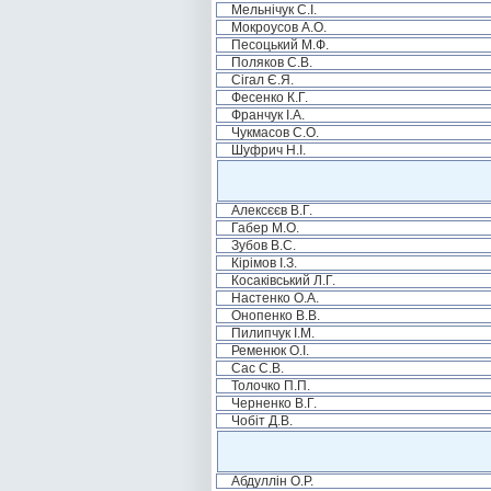
Мельнічук С.І.
Мокроусов А.О.
Песоцький М.Ф.
Поляков С.В.
Сігал Є.Я.
Фесенко К.Г.
Франчук І.А.
Чукмасов С.О.
Шуфрич Н.І.
Алексєєв В.Г.
Габер М.О.
Зубов В.С.
Кірімов І.З.
Косаківський Л.Г.
Настенко О.А.
Онопенко В.В.
Пилипчук І.М.
Ременюк О.І.
Сас С.В.
Толочко П.П.
Черненко В.Г.
Чобіт Д.В.
Абдуллін О.Р.