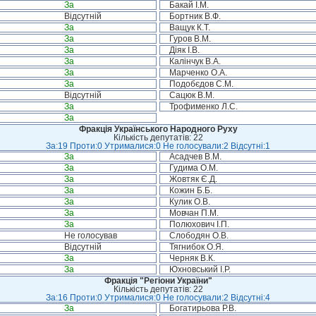
За
Бакай І.М.
Відсутній
Бортник В.Ф.
За
Ващук К.Т.
За
Гуров В.М.
За
Діяк І.В.
За
Калінчук В.А.
За
Марченко О.А.
За
Подобєдов С.М.
Відсутній
Сацюк В.М.
За
Трофименко Л.С.
За
Фракція Українського Народного Руху
Кількість депутатів: 22
За:19 Проти:0 Утрималися:0 Не голосували:2 Відсутні:1
За
Асадчев В.М.
За
Гудима О.М.
За
Жовтяк Є.Д.
За
Кожин Б.Б.
За
Кулик О.В.
За
Мовчан П.М.
За
Полюхович І.П.
Не голосував
Слободян О.В.
Відсутній
Тягнибок О.Я.
За
Черняк В.К.
За
Юхновський І.Р.
Фракція "Регіони України"
Кількість депутатів: 22
За:16 Проти:0 Утрималися:0 Не голосували:2 Відсутні:4
За
Богатирьова Р.В.