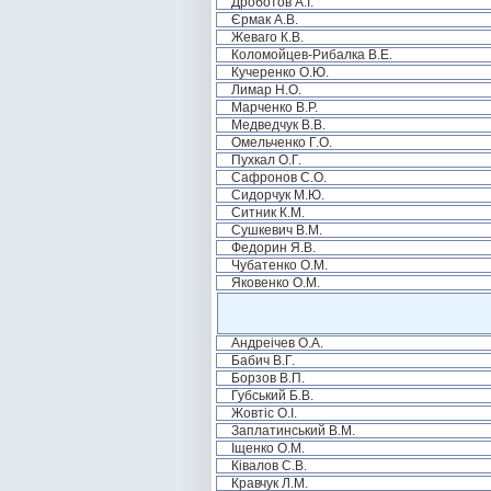
Дроботов А.І.
Єрмак А.В.
Жеваго К.В.
Коломойцев-Рибалка В.Е.
Кучеренко О.Ю.
Лимар Н.О.
Марченко В.Р.
Медведчук В.В.
Омельченко Г.О.
Пухкал О.Г.
Сафронов С.О.
Сидорчук М.Ю.
Ситник К.М.
Сушкевич В.М.
Федорин Я.В.
Чубатенко О.М.
Яковенко О.М.
Андреічев О.А.
Бабич В.Г.
Борзов В.П.
Губський Б.В.
Жовтіс О.І.
Заплатинський В.М.
Іщенко О.М.
Ківалов С.В.
Кравчук Л.М.