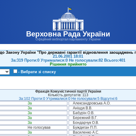
Верховна Рада України
Офіційний вебпортал парламенту України
до Закону України "Про державні гарантії відновлення заощаджень 
21.06.2001 18:01
За:319 Проти:0 Утрималися:0 Не голосували:82 Всього:401
Рішення прийнято
- Вибрати зі списку
Фракція Комуністичної партії України
Кількість депутатів: 113
За:102 Проти:0 Утрималися:0 Не голосували:5 Відсутні:6
За
Александровська А.О.
За
Аніщук В.В.
За
Бабурін О.В.
За
Бережний В.Г.
За
Бондарчук О.В.
Не голосував
Буждиган П.П.
За
Василенко А.С.