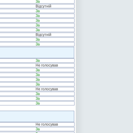
За
Відсутній
За
За
За
За
За
Відсутній
За
За
За
Не голосував
За
За
За
За
Не голосував
За
За
За
Не голосував
За