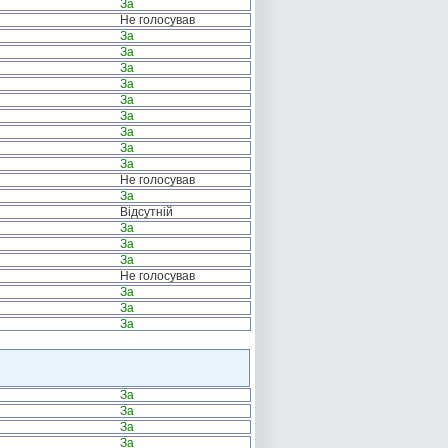
За
Не голосував
За
За
За
За
За
За
За
За
За
Не голосував
За
Відсутній
За
За
За
Не голосував
За
За
За
За
За
За
За