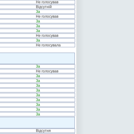
Не голосував
Відсутній
За
Не голосував
За
За
За
Не голосував
За
Не голосувала
За
Не голосував
За
За
За
За
За
За
За
За
За
Відсутня