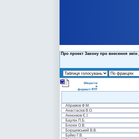
Про проект Закону про внесення змін 
Зберегти
в
форматі RTF
Абрамов Ф.М.
Анастасієв В.О.
Аннєнков Є.І.
Баулін П.Б.
Блохін О.В.
Борщевський В.В.
Буйко Г.В.