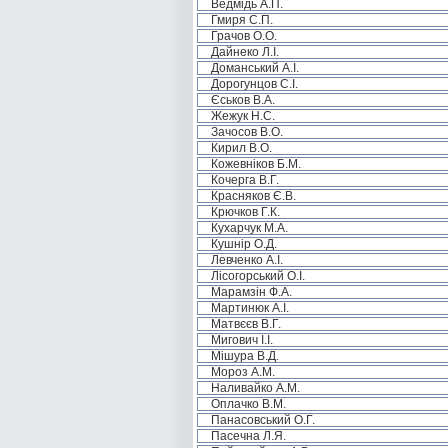
Ведмідь А.П.
Гмиря С.П.
Грачов О.О.
Дайнеко Л.І.
Доманський А.І.
Дорогунцов С.І.
Єськов В.А.
Жежук Н.С.
Зачосов В.О.
Кирил В.О.
Кожевніков Б.М.
Кочерга В.Г.
Красняков Є.В.
Крючков Г.К.
Кухарчук М.А.
Кушнір О.Д.
Левченко А.І.
Лісогорський О.І.
Марамзін Ф.А.
Мартинюк А.І.
Матвєєв В.Г.
Мигович І.І.
Мішура В.Д.
Мороз А.М.
Наливайко А.М.
Оплачко В.М.
Панасовський О.Г.
Пасечна Л.Я.