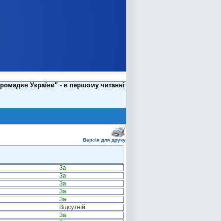
громадян України" - в першому читанні
Версія для друку
За
За
За
За
За
Відсутній
За