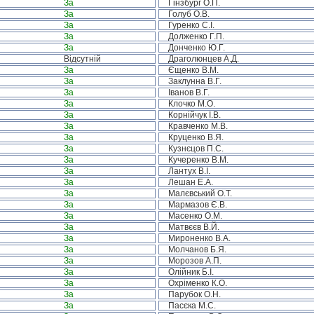
За
Гінзбург О.П.
За
Голуб О.В.
За
Гуренко С.І.
За
Долженко Г.П.
За
Донченко Ю.Г.
Відсутній
Драголюнцев А.Д.
За
Єщенко В.М.
За
Заклунна В.Г.
За
Іванов В.Г.
За
Клочко М.О.
За
Корнійчук І.В.
За
Кравченко М.В.
За
Круценко В.Я.
За
Кузнєцов П.С.
За
Кучеренко В.М.
За
Лантух В.І.
За
Лешан Е.А.
За
Малєвський О.Т.
За
Мармазов Є.В.
За
Масенко О.М.
За
Матвєєв В.Й.
За
Мироненко В.А.
За
Молчанов Б.Я.
За
Морозов А.П.
За
Олійник Б.І.
За
Охріменко К.О.
За
Парубок О.Н.
За
Пасєка М.С.