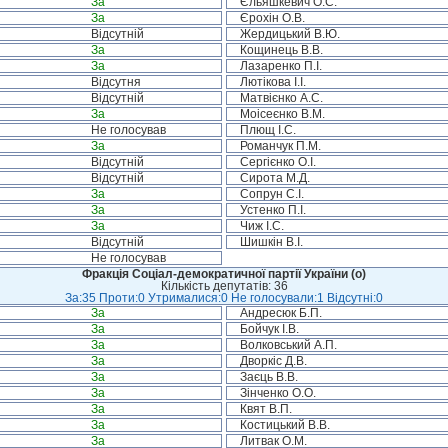
За
Єльяшкевич О.С.
За
Єрохін О.В.
Відсутній
Жердицький В.Ю.
За
Кощинець В.В.
За
Лазаренко П.І.
Відсутня
Лютікова І.І.
Відсутній
Матвієнко А.С.
За
Моісеєнко В.М.
Не голосував
Плющ І.С.
За
Романчук П.М.
Відсутній
Сергієнко О.І.
Відсутній
Сирота М.Д.
За
Сопрун С.І.
За
Устенко П.І.
За
Чиж І.С.
Відсутній
Шишкін В.І.
Не голосував
Фракція Соціал-демократичної партії України (о)
Кількість депутатів: 36
За:35 Проти:0 Утрималися:0 Не голосували:1 Відсутні:0
За
Андресюк Б.П.
За
Бойчук І.В.
За
Волковський А.П.
За
Дворкіс Д.В.
За
Заєць В.В.
За
Зінченко О.О.
За
Квят В.П.
За
Костицький В.В.
За
Литвак О.М.