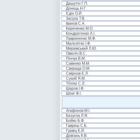
Дашутін Г.П.
Донець Н.Г.
Єдін О.Й.
Засуха Т.В.
Іванов С.А.
Кириченко М.О.
Кондратенко А.І.
Лавриненко М.Ф.
Малолітко І.Ф.
Миримський Л.Ю.
Омеліч В.С.
Пінчук В.М.
Савенко М.М.
Свирида О.М.
Смірнов Є.Л.
Сухий Я.М.
Тігіпко С.Л.
Шаров І.Ф.
Шпиг Ф.І.
Агафонов М.І.
Безугла Л.Я.
Бойко Б.Ф.
Гавриш С.Б.
Гурвіц Е.Й.
Довгань К.В.