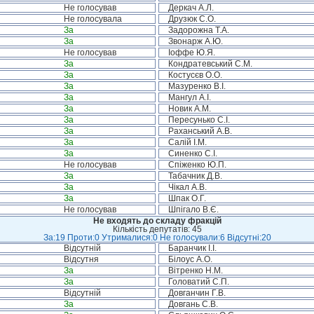
Не голосував
Деркач А.Л.
Не голосувала
Друзюк С.О.
За
Задорожна Т.А.
За
Звонарж А.Ю.
Не голосував
Іоффе Ю.Я.
За
Кондратевський С.М.
За
Костусєв О.О.
За
Мазуренко В.І.
За
Мангул А.І.
За
Новик А.М.
За
Пересунько С.І.
За
Раханський А.В.
За
Салій І.М.
За
Синенко С.І.
Не голосував
Спіженко Ю.П.
За
Табачник Д.В.
За
Чікал А.В.
За
Шпак О.Г.
Не голосував
Шпігало В.Є.
Не входять до складу фракцій
Кількість депутатів: 45
За:19 Проти:0 Утрималися:0 Не голосували:6 Відсутні:20
Відсутній
Баранчик І.І.
Відсутня
Білоус А.О.
За
Вітренко Н.М.
За
Головатий С.П.
Відсутній
Довганчин Г.В.
За
Довгань С.В.