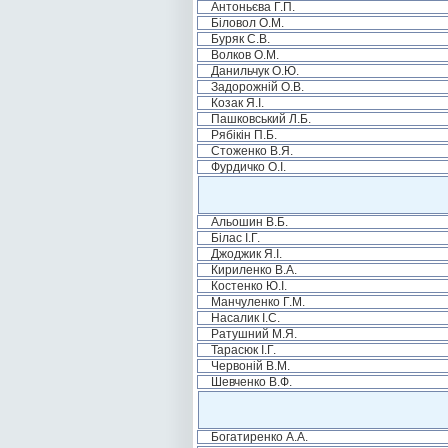
Антоньєва Г.П.
Біловол О.М.
Буряк С.В.
Волков О.М.
Данильчук О.Ю.
Задорожній О.В.
Козак Я.І.
Пашковський Л.Б.
Рябікін П.Б.
Стоженко В.Я.
Фурдичко О.І.
Альошин В.Б.
Білас І.Г.
Джоджик Я.І.
Кириленко В.А.
Костенко Ю.І.
Манчуленко Г.М.
Насалик І.С.
Ратушний М.Я.
Тарасюк І.Г.
Червоній В.М.
Шевченко В.Ф.
Богатиренко А.А.