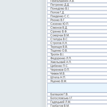
Пейгалайнен А.В.
Петренко Д.Д.
Понеділко В.І.
Попов Г.Д.
Пхиденко С.С.
Роєнко В.Г.
Сизенко Ю.П.
Сімонов В.Д.
Сіренко В.Ф.
Сокерчак В.М.
Степура В.С.
Строгов А.Н.
Терещук В.В.
Тіщенко О.В.
Тропін В.І.
Федоренко Л.П.
Хмельовий А.П.
Цибенко П.С.
Черенков О.П.
Чивюк М.В.
Штепа Н.П.
Яценко В.М.
Балашов Г.В.
Богословська І.Г.
Гадяцький Л.М.
Горбатов В.М.