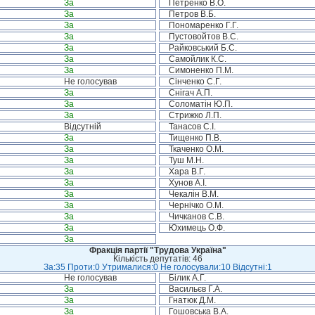
За
Петренко В.О.
За
Петров В.Б.
За
Пономаренко Г.Г.
За
Пустовойтов В.С.
За
Райковський Б.С.
За
Самойлик К.С.
За
Симоненко П.М.
Не голосував
Сінченко С.Г.
За
Снігач А.П.
За
Соломатін Ю.П.
За
Стрижко Л.П.
Відсутній
Танасов С.І.
За
Тищенко П.В.
За
Ткаченко О.М.
За
Туш М.Н.
За
Хара В.Г.
За
Хунов А.І.
За
Чекалін В.М.
За
Чернічко О.М.
За
Чичканов С.В.
За
Юхимець О.Ф.
За
Фракція партії "Трудова Україна"
Кількість депутатів: 46
За:35 Проти:0 Утрималися:0 Не голосували:10 Відсутні:1
Не голосував
Білик А.Г.
За
Васильєв Г.А.
За
Гнатюк Д.М.
За
Гошовська В.А.