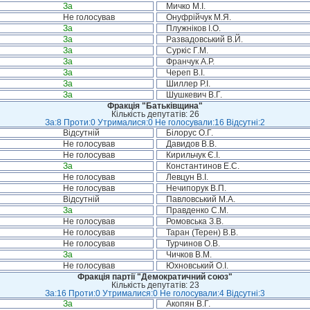
За
Мичко М.І.
Не голосував
Онуфрійчук М.Я.
За
Плужніков І.О.
За
Развадовський В.Й.
За
Суркіс Г.М.
За
Франчук А.Р.
За
Череп В.І.
За
Шиллер Р.І.
За
Шушкевич В.Г.
Фракція "Батьківщина"
Кількість депутатів: 26
За:8 Проти:0 Утрималися:0 Не голосували:16 Відсутні:2
Відсутній
Білорус О.Г.
Не голосував
Давидов В.В.
Не голосував
Кирильчук Є.І.
За
Константинов Е.С.
Не голосував
Левцун В.І.
Не голосував
Нечипорук В.П.
Відсутній
Павловський М.А.
За
Правденко С.М.
Не голосував
Ромовська З.В.
Не голосував
Таран (Терен) В.В.
Не голосував
Турчинов О.В.
За
Чичков В.М.
Не голосував
Юхновський О.І.
Фракція партії "Демократичний союз"
Кількість депутатів: 23
За:16 Проти:0 Утрималися:0 Не голосували:4 Відсутні:3
За
Акопян В.Г.