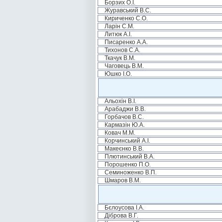
Борзих О.І.
Журавський В.С.
Кириченко С.О.
Ларін С.М.
Литюк А.І.
Писаренко А.А.
Тихонов С.А.
Ткачук В.М.
Чаговець В.М.
Юшко І.О.
Альохін В.І.
Арабаджи В.В.
Горбачов В.С.
Кармазін Ю.А.
Ковач М.М.
Корчинський А.І.
Макеєнко В.В.
Плютинський В.А.
Порошенко П.О.
Семиноженко В.П.
Шмаров В.М.
Бєлоусова І.А.
Діброва В.Г.