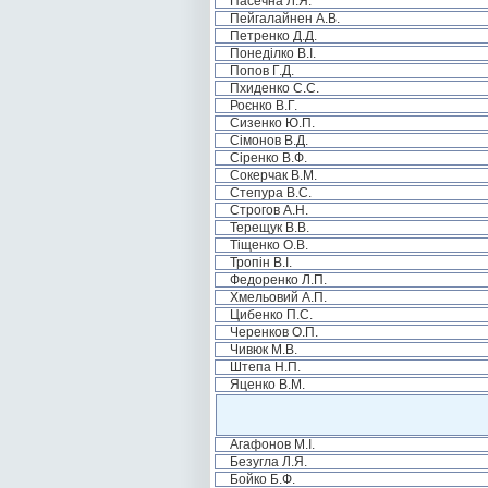
Пасечна Л.Я.
Пейгалайнен А.В.
Петренко Д.Д.
Понеділко В.І.
Попов Г.Д.
Пхиденко С.С.
Роєнко В.Г.
Сизенко Ю.П.
Сімонов В.Д.
Сіренко В.Ф.
Сокерчак В.М.
Степура В.С.
Строгов А.Н.
Терещук В.В.
Тіщенко О.В.
Тропін В.І.
Федоренко Л.П.
Хмельовий А.П.
Цибенко П.С.
Черенков О.П.
Чивюк М.В.
Штепа Н.П.
Яценко В.М.
Агафонов М.І.
Безугла Л.Я.
Бойко Б.Ф.