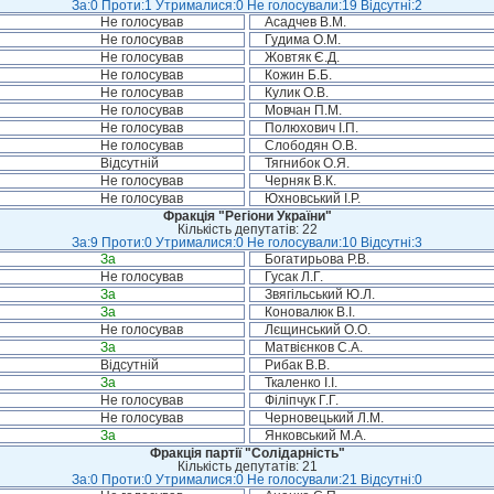
За:0 Проти:1 Утрималися:0 Не голосували:19 Відсутні:2
Не голосував
Асадчев В.М.
Не голосував
Гудима О.М.
Не голосував
Жовтяк Є.Д.
Не голосував
Кожин Б.Б.
Не голосував
Кулик О.В.
Не голосував
Мовчан П.М.
Не голосував
Полюхович І.П.
Не голосував
Слободян О.В.
Відсутній
Тягнибок О.Я.
Не голосував
Черняк В.К.
Не голосував
Юхновський І.Р.
Фракція "Регіони України"
Кількість депутатів: 22
За:9 Проти:0 Утрималися:0 Не голосували:10 Відсутні:3
За
Богатирьова Р.В.
Не голосував
Гусак Л.Г.
За
Звягільський Ю.Л.
За
Коновалюк В.І.
Не голосував
Лєщинський О.О.
За
Матвієнков С.А.
Відсутній
Рибак В.В.
За
Ткаленко І.І.
Не голосував
Філіпчук Г.Г.
Не голосував
Черновецький Л.М.
За
Янковський М.А.
Фракція партії "Солідарність"
Кількість депутатів: 21
За:0 Проти:0 Утрималися:0 Не голосували:21 Відсутні:0