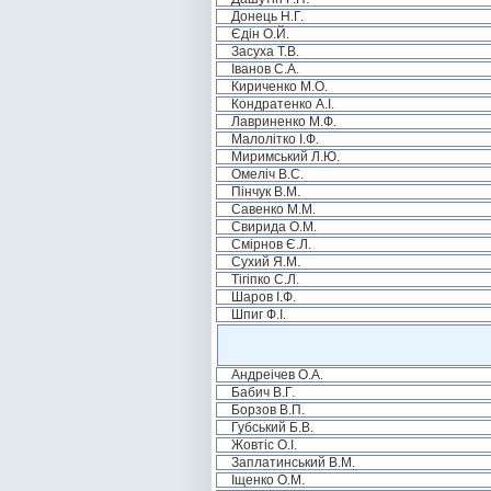
Донець Н.Г.
Єдін О.Й.
Засуха Т.В.
Іванов С.А.
Кириченко М.О.
Кондратенко А.І.
Лавриненко М.Ф.
Малолітко І.Ф.
Миримський Л.Ю.
Омеліч В.С.
Пінчук В.М.
Савенко М.М.
Свирида О.М.
Смірнов Є.Л.
Сухий Я.М.
Тігіпко С.Л.
Шаров І.Ф.
Шпиг Ф.І.
Андреічев О.А.
Бабич В.Г.
Борзов В.П.
Губський Б.В.
Жовтіс О.І.
Заплатинський В.М.
Іщенко О.М.