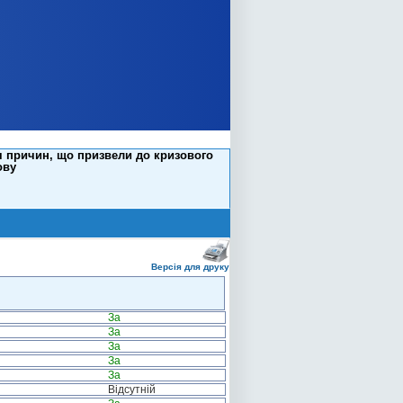
я причин, що призвели до кризового
ову
Версія для друку
За
За
За
За
За
Відсутній