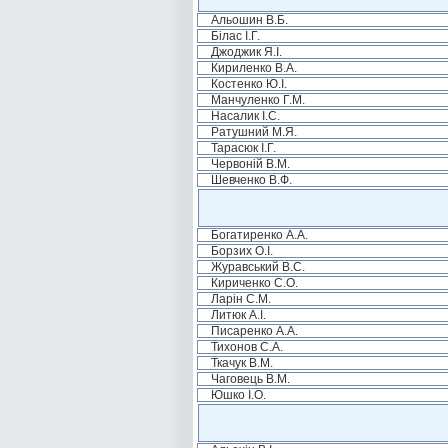
Альошин В.Б.
Білас І.Г.
Джоджик Я.І.
Кириленко В.А.
Костенко Ю.І.
Манчуленко Г.М.
Насалик І.С.
Ратушний М.Я.
Тарасюк І.Г.
Червоній В.М.
Шевченко В.Ф.
Богатиренко А.А.
Борзих О.І.
Журавський В.С.
Кириченко С.О.
Ларін С.М.
Литюк А.І.
Писаренко А.А.
Тихонов С.А.
Ткачук В.М.
Чаговець В.М.
Юшко І.О.