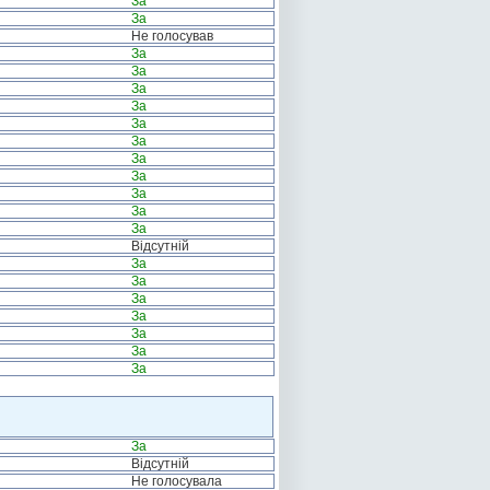
За
За
Не голосував
За
За
За
За
За
За
За
За
За
За
За
Відсутній
За
За
За
За
За
За
За
За
Відсутній
Не голосувала