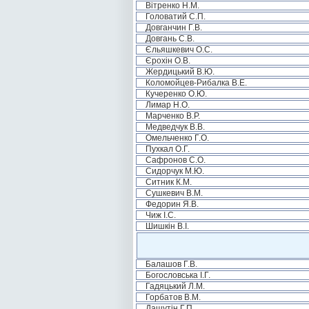
Вітренко Н.М.
Головатий С.П.
Довганчин Г.В.
Довгань С.В.
Єльяшкевич О.С.
Єрохін О.В.
Жердицький В.Ю.
Коломойцев-Рибалка В.Е.
Кучеренко О.Ю.
Лимар Н.О.
Марченко В.Р.
Медведчук В.В.
Омельченко Г.О.
Пухкал О.Г.
Сафронов С.О.
Сидорчук М.Ю.
Ситник К.М.
Сушкевич В.М.
Федорин Я.В.
Чиж І.С.
Шишкін В.І.
Балашов Г.В.
Богословська І.Г.
Гадяцький Л.М.
Горбатов В.М.
Дашутін Г.П.