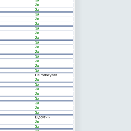
За
За
За
За
За
За
За
За
За
За
За
За
За
За
За
За
Не голосував
За
За
За
За
За
За
За
За
Відсутній
За
За