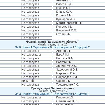
Не голосував
Ананко Є.П.
Не голосував
Власов В.Д.
Не голосував
Іщенко О.І.
Не голосував
Кіяшко С.М.
Не голосував
Король В.М.
Не голосував
Кушніров М.О.
Не голосував
Мартиновський В.П.
Не голосував
Попеску І.В.
Не голосував
Ржавський О.М.
Не голосував
Стоян О.М.
Не голосував
Фракція партії "Демократичний союз"
Кількість депутатів: 20
За:0 Проти:1 Утрималися:0 Не голосували:17 Відсутні:2
Не голосував
Акопян В.Г.
Не голосувала
Бакай І.М.
Не голосував
Бортник В.Ф.
Не голосував
Волков О.М.
Не голосував
Данильчук О.Ю.
Не голосував
Задорожній О.В.
Не голосував
Марченко О.А.
Не голосував
Подобєдов С.М.
Відсутній
Сацюк В.М.
Не голосував
Трофименко Л.С.
Фракція партії Зелених України
Кількість депутатів: 17
За:3 Проти:0 Утрималися:1 Не голосували:12 Відсутні:1
Не голосувала
Гаврилов І.О.
Не голосував
Єльчанінов В.С.