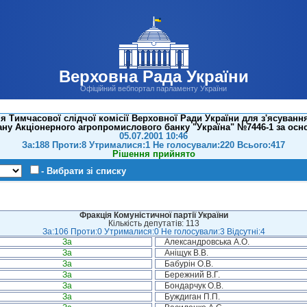
Верховна Рада України
Офіційний вебпортал парламенту України
я Тимчасової слідчої комісії Верховної Ради України для з'ясуванн
ану Акціонерного агропромислового банку "Україна" №7446-1 за осн
05.07.2001 10:46
За:188 Проти:8 Утрималися:1 Не голосували:220 Всього:417
Рішення прийнято
- Вибрати зі списку
Фракція Комуністичної партії України
Кількість депутатів: 113
За:106 Проти:0 Утрималися:0 Не голосували:3 Відсутні:4
За
Александровська А.О.
За
Аніщук В.В.
За
Бабурін О.В.
За
Бережний В.Г.
За
Бондарчук О.В.
За
Буждиган П.П.