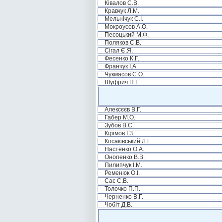
Ківалов С.В.
Кравчук Л.М.
Мельнічук С.І.
Мокроусов А.О.
Песоцький М.Ф.
Поляков С.В.
Сігал Є.Я.
Фесенко К.Г.
Франчук І.А.
Чукмасов С.О.
Шуфрич Н.І.
Алексєєв В.Г.
Габер М.О.
Зубов В.С.
Кірімов І.З.
Косаківський Л.Г.
Настенко О.А.
Онопенко В.В.
Пилипчук І.М.
Ременюк О.І.
Сас С.В.
Толочко П.П.
Черненко В.Г.
Чобіт Д.В.