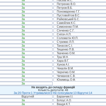
За
Пасєка М.С.
За
Петренко В.О.
За
Петров В.Б.
За
Пономаренко Г.Г.
За
Пустовойтов В.С.
За
Райковський Б.С.
За
Самойлик К.С.
За
Симоненко П.М.
За
Сінченко С.Г.
За
Снігач А.П.
За
Соломатін Ю.П.
За
Стрижко Л.П.
За
Танасов С.І.
За
Тищенко П.В.
За
Ткаченко О.М.
За
Туш М.Н.
За
Хара В.Г.
За
Хунов А.І.
За
Чекалін В.М.
За
Чернічко О.М.
За
Чичканов С.В.
За
Юхимець О.Ф.
За
Не входять до складу фракцій
Кількість депутатів: 48
За:20 Проти:1 Утрималися:0 Не голосували:13 Відсутні:14
Відсутній
Баранчик І.І.
За
Білоус А.О.
За
Ващук К.Т.