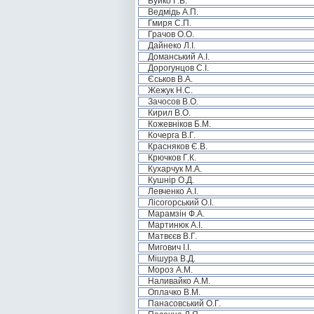
Буйко Г.В.
Ведмідь А.П.
Гмиря С.П.
Грачов О.О.
Дайнеко Л.І.
Доманський А.І.
Дорогунцов С.І.
Єськов В.А.
Жежук Н.С.
Зачосов В.О.
Кирил В.О.
Кожевніков Б.М.
Кочерга В.Г.
Красняков Є.В.
Крючков Г.К.
Кухарчук М.А.
Кушнір О.Д.
Левченко А.І.
Лісогорський О.І.
Марамзін Ф.А.
Мартинюк А.І.
Матвєєв В.Г.
Мигович І.І.
Мішура В.Д.
Мороз А.М.
Наливайко А.М.
Оплачко В.М.
Панасовський О.Г.