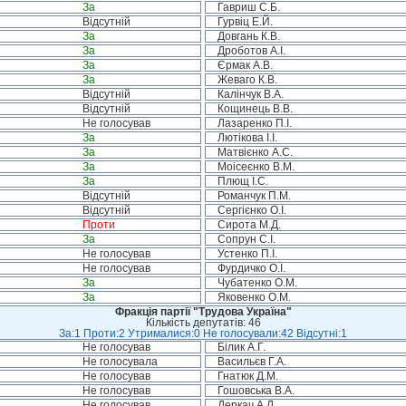
За
Гавриш С.Б.
Відсутній
Гурвіц Е.Й.
За
Довгань К.В.
За
Дроботов А.І.
За
Єрмак А.В.
За
Жеваго К.В.
Відсутній
Калінчук В.А.
Відсутній
Кощинець В.В.
Не голосував
Лазаренко П.І.
За
Лютікова І.І.
За
Матвієнко А.С.
За
Моісеєнко В.М.
За
Плющ І.С.
Відсутній
Романчук П.М.
Відсутній
Сергієнко О.І.
Проти
Сирота М.Д.
За
Сопрун С.І.
Не голосував
Устенко П.І.
Не голосував
Фурдичко О.І.
За
Чубатенко О.М.
За
Яковенко О.М.
Фракція партії "Трудова Україна"
Кількість депутатів: 46
За:1 Проти:2 Утрималися:0 Не голосували:42 Відсутні:1
Не голосував
Білик А.Г.
Не голосувала
Васильєв Г.А.
Не голосував
Гнатюк Д.М.
Не голосував
Гошовська В.А.
Не голосував
Деркач А.Л.