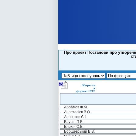
Про проект Постанови про утворенн
ст
Зберегти
в
форматі RTF
Абрамов Ф.М.
Анастасієв В.О.
Аннєнков Є.І.
Баулін П.Б.
Блохін О.В.
Борщевський В.В.