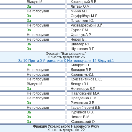
Відсутній
Костицький В.В.
За
Литвак О.М.
Не голосував
Мичко М.І.
За
Онуфрійчук М.Я.
За
Плужніков І.О.
Не голосував
Развадовський В.Й.
За
Суркіс Г.М.
Не голосував
Франчук А.Р.
Не голосував
Череп В.І.
За
Шиллер Р.І.
За
Шушкевич В.Г.
Фракція "Батьківщина"
Кількість депутатів: 26
За:10 Проти:0 Утрималися:0 Не голосували:15 Відсутні:1
За
Білорус О.Г.
Не голосував
Давидов В.В.
Не голосував
Кирильчук Є.І.
Не голосував
Константинов Е.С.
Відсутній
Левцун В.І.
За
Нечипорук В.П.
Не голосував
Павловський М.А.
Не голосував
Правденко С.М.
За
Ромовська З.В.
Не голосував
Таран (Терен) В.В.
За
Турчинов О.В.
За
Чичков В.М.
За
Юхновський О.І.
Фракція Українського Народного Руху
Кількість депутатів: 22