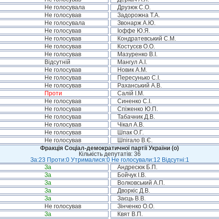
Не голосувала
Друзюк С.О.
Не голосував
Задорожна Т.А.
Не голосувала
Звонарж А.Ю.
Не голосував
Іоффе Ю.Я.
Не голосував
Кондратевський С.М.
Не голосував
Костусєв О.О.
Не голосував
Мазуренко В.І.
Відсутній
Мангул А.І.
Не голосував
Новик А.М.
Не голосував
Пересунько С.І.
Не голосував
Раханський А.В.
Проти
Салій І.М.
Не голосував
Синенко С.І.
Не голосував
Спіженко Ю.П.
Не голосував
Табачник Д.В.
Не голосував
Чікал А.В.
Не голосував
Шпак О.Г.
Не голосував
Шпігало В.Є.
Фракція Соціал-демократичної партії України (о)
Кількість депутатів: 36
За:23 Проти:0 Утрималися:0 Не голосували:12 Відсутні:1
За
Андресюк Б.П.
За
Бойчук І.В.
За
Волковський А.П.
За
Дворкіс Д.В.
За
Заєць В.В.
Не голосував
Зінченко О.О.
За
Квят В.П.