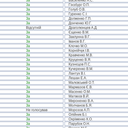
За
Василенко А.С.
За
Гінзбург О.П.
За
Голуб О.В.
За
Гуренко С.І.
За
Долженко Г.П.
За
Донченко Ю.Г.
Відсутній
Драголюнцев А.Д.
За
Єщенко В.М.
За
Заклунна В.Г.
За
Іванов В.Г.
За
Клочко М.О.
За
Корнійчук І.В.
За
Кравченко М.В.
За
Круценко В.Я.
За
Кузнєцов П.С.
За
Кучеренко В.М.
За
Лантух В.І.
За
Лешан Е.А.
За
Малєвський О.Т.
За
Мармазов Є.В.
За
Масенко О.М.
За
Матвєєв В.Й.
За
Мироненко В.А.
За
Молчанов Б.Я.
Не голосував
Морозов А.П.
За
Олійник Б.І.
За
Охріменко К.О.
За
Парубок О.Н.