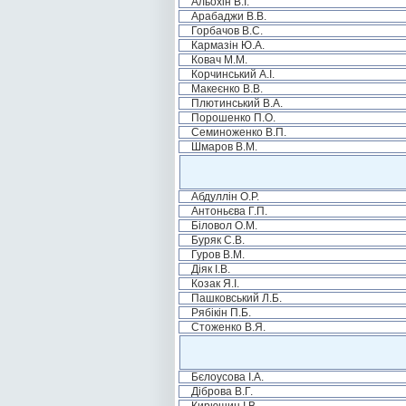
Альохін В.І.
Арабаджи В.В.
Горбачов В.С.
Кармазін Ю.А.
Ковач М.М.
Корчинський А.І.
Макеєнко В.В.
Плютинський В.А.
Порошенко П.О.
Семиноженко В.П.
Шмаров В.М.
Абдуллін О.Р.
Антоньєва Г.П.
Біловол О.М.
Буряк С.В.
Гуров В.М.
Діяк І.В.
Козак Я.І.
Пашковський Л.Б.
Рябікін П.Б.
Стоженко В.Я.
Бєлоусова І.А.
Діброва В.Г.