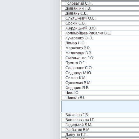
Головатий С.П.
Довганчин Г.В.
Довгань С.В.
Єльяшкевич О.С.
Єрохін О.В.
Жердицький В.Ю.
Коломойцев-Рибалка В.Е.
Кучеренко О.Ю.
Лимар Н.О.
Марченко В.Р.
Медведчук В.В.
Омельченко Г.О.
Пухкал О.Г.
Сафронов С.О.
Сидорчук М.Ю.
Ситник К.М.
Сушкевич В.М.
Федорин Я.В.
Чиж І.С.
Шишкін В.І.
Балашов Г.В.
Богословська І.Г.
Гадяцький Л.М.
Горбатов В.М.
Дашутін Г.П.