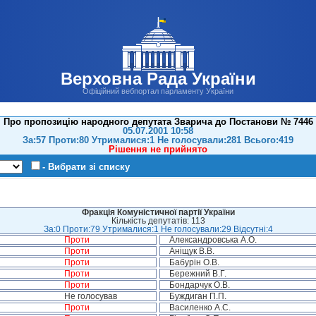
Верховна Рада України
Офіційний вебпортал парламенту України
Про пропозицію народного депутата Зварича до Постанови № 7446
05.07.2001 10:58
За:57 Проти:80 Утрималися:1 Не голосували:281 Всього:419
Рішення не прийнято
- Вибрати зі списку
Фракція Комуністичної партії України
Кількість депутатів: 113
За:0 Проти:79 Утрималися:1 Не голосували:29 Відсутні:4
Проти
Александровська А.О.
Проти
Аніщук В.В.
Проти
Бабурін О.В.
Проти
Бережний В.Г.
Проти
Бондарчук О.В.
Не голосував
Буждиган П.П.
Проти
Василенко А.С.