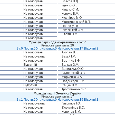
Не голосував
Власов В.Д.
Не голосував
Іщенко О.І.
Не голосував
Кіяшко С.М.
Не голосував
Король В.М.
Не голосував
Кушніров М.О.
Не голосував
Мартиновський В.П.
Не голосував
Попеску І.В.
Не голосував
Ржавський О.М.
Не голосував
Стоян О.М.
Не голосував
Фракція партії "Демократичний союз"
Кількість депутатів: 20
За:0 Проти:0 Утрималися:0 Не голосували:17 Відсутні:3
Не голосував
Акопян В.Г.
Не голосувала
Бакай І.М.
Не голосував
Бортник В.Ф.
Відсутній
Волков О.М.
Не голосував
Данильчук О.Ю.
Не голосував
Задорожній О.В.
Не голосував
Марченко О.А.
Не голосував
Подобєдов С.М.
Відсутній
Сацюк В.М.
Не голосував
Трофименко Л.С.
Фракція партії Зелених України
Кількість депутатів: 17
За:1 Проти:0 Утрималися:0 Не голосували:15 Відсутні:1
Не голосувала
Гаврилов І.О.
Не голосував
Єльчанінов В.С.
Не голосував
Кононов В.М.