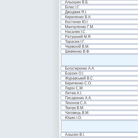
Альошин В.Б.
Білас І.Г.
Джоджик Я.І.
Кириленко В.А.
Костенко Ю.І.
Манчуленко Г.М.
Насалик І.С.
Ратушний М.Я.
Тарасюк І.Г.
Червоній В.М.
Шевченко В.Ф.
Богатиренко А.А.
Борзих О.І.
Журавський В.С.
Кириченко С.О.
Ларін С.М.
Литюк А.І.
Писаренко А.А.
Тихонов С.А.
Ткачук В.М.
Чаговець В.М.
Юшко І.О.
Альохін В.І.