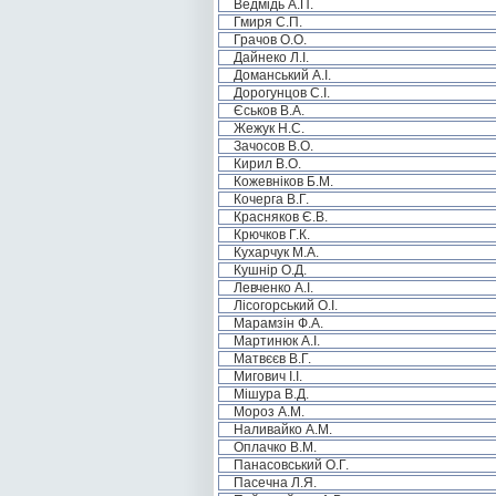
Ведмідь А.П.
Гмиря С.П.
Грачов О.О.
Дайнеко Л.І.
Доманський А.І.
Дорогунцов С.І.
Єськов В.А.
Жежук Н.С.
Зачосов В.О.
Кирил В.О.
Кожевніков Б.М.
Кочерга В.Г.
Красняков Є.В.
Крючков Г.К.
Кухарчук М.А.
Кушнір О.Д.
Левченко А.І.
Лісогорський О.І.
Марамзін Ф.А.
Мартинюк А.І.
Матвєєв В.Г.
Мигович І.І.
Мішура В.Д.
Мороз А.М.
Наливайко А.М.
Оплачко В.М.
Панасовський О.Г.
Пасечна Л.Я.