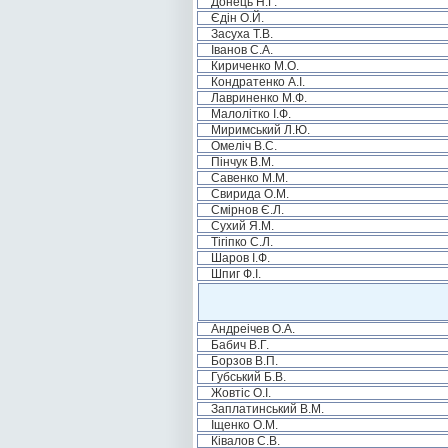
Донець Н.Г.
Єдін О.Й.
Засуха Т.В.
Іванов С.А.
Кириченко М.О.
Кондратенко А.І.
Лавриненко М.Ф.
Малолітко І.Ф.
Миримський Л.Ю.
Омеліч В.С.
Пінчук В.М.
Савенко М.М.
Свирида О.М.
Смірнов Є.Л.
Сухий Я.М.
Тігіпко С.Л.
Шаров І.Ф.
Шпиг Ф.І.
Андреічев О.А.
Бабич В.Г.
Борзов В.П.
Губський Б.В.
Жовтіс О.І.
Заплатинський В.М.
Іщенко О.М.
Ківалов С.В.