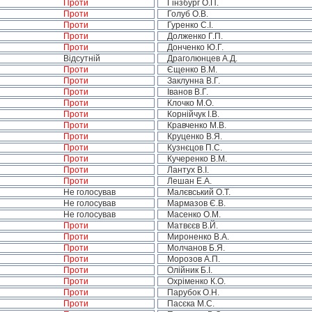
Проти
Гінзбург О.П.
Проти
Голуб О.В.
Проти
Гуренко С.І.
Проти
Долженко Г.П.
Проти
Донченко Ю.Г.
Відсутній
Драголюнцев А.Д.
Проти
Єщенко В.М.
Проти
Заклунна В.Г.
Проти
Іванов В.Г.
Проти
Клочко М.О.
Проти
Корнійчук І.В.
Проти
Кравченко М.В.
Проти
Круценко В.Я.
Проти
Кузнєцов П.С.
Проти
Кучеренко В.М.
Проти
Лантух В.І.
Проти
Лешан Е.А.
Не голосував
Малєвський О.Т.
Не голосував
Мармазов Є.В.
Не голосував
Масенко О.М.
Проти
Матвєєв В.Й.
Проти
Мироненко В.А.
Проти
Молчанов Б.Я.
Проти
Морозов А.П.
Проти
Олійник Б.І.
Проти
Охріменко К.О.
Проти
Парубок О.Н.
Проти
Пасєка М.С.