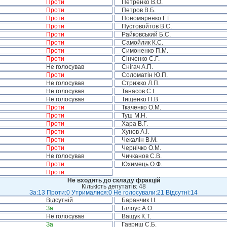
Проти
Петренко В.О.
Проти
Петров В.Б.
Проти
Пономаренко Г.Г.
Проти
Пустовойтов В.С.
Проти
Райковський Б.С.
Проти
Самойлик К.С.
Проти
Симоненко П.М.
Проти
Сінченко С.Г.
Не голосував
Снігач А.П.
Проти
Соломатін Ю.П.
Не голосував
Стрижко Л.П.
Не голосував
Танасов С.І.
Не голосував
Тищенко П.В.
Проти
Ткаченко О.М.
Проти
Туш М.Н.
Проти
Хара В.Г.
Проти
Хунов А.І.
Проти
Чекалін В.М.
Проти
Чернічко О.М.
Не голосував
Чичканов С.В.
Проти
Юхимець О.Ф.
Проти
Не входять до складу фракцій
Кількість депутатів: 48
За:13 Проти:0 Утрималися:0 Не голосували:21 Відсутні:14
Відсутній
Баранчик І.І.
За
Білоус А.О.
Не голосував
Ващук К.Т.
За
Гавриш С.Б.