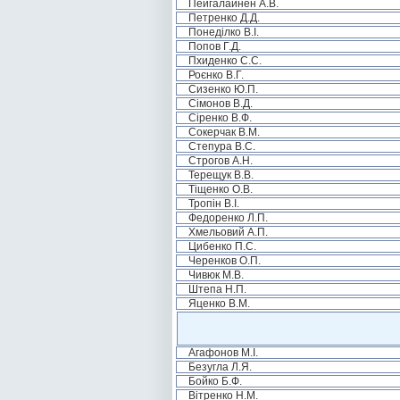
Пейгалайнен А.В.
Петренко Д.Д.
Понеділко В.І.
Попов Г.Д.
Пхиденко С.С.
Роєнко В.Г.
Сизенко Ю.П.
Сімонов В.Д.
Сіренко В.Ф.
Сокерчак В.М.
Степура В.С.
Строгов А.Н.
Терещук В.В.
Тіщенко О.В.
Тропін В.І.
Федоренко Л.П.
Хмельовий А.П.
Цибенко П.С.
Черенков О.П.
Чивюк М.В.
Штепа Н.П.
Яценко В.М.
Агафонов М.І.
Безугла Л.Я.
Бойко Б.Ф.
Вітренко Н.М.