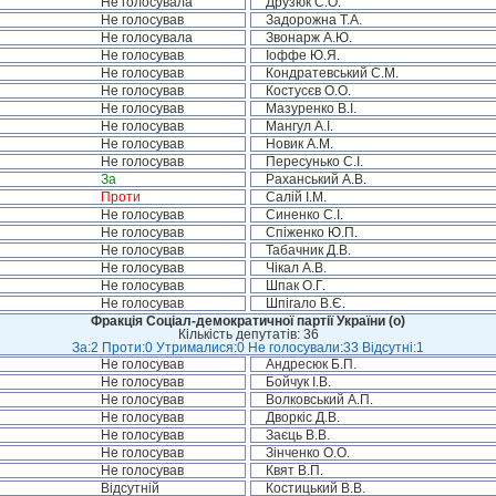
Не голосувала
Друзюк С.О.
Не голосував
Задорожна Т.А.
Не голосувала
Звонарж А.Ю.
Не голосував
Іоффе Ю.Я.
Не голосував
Кондратевський С.М.
Не голосував
Костусєв О.О.
Не голосував
Мазуренко В.І.
Не голосував
Мангул А.І.
Не голосував
Новик А.М.
Не голосував
Пересунько С.І.
За
Раханський А.В.
Проти
Салій І.М.
Не голосував
Синенко С.І.
Не голосував
Спіженко Ю.П.
Не голосував
Табачник Д.В.
Не голосував
Чікал А.В.
Не голосував
Шпак О.Г.
Не голосував
Шпігало В.Є.
Фракція Соціал-демократичної партії України (о)
Кількість депутатів: 36
За:2 Проти:0 Утрималися:0 Не голосували:33 Відсутні:1
Не голосував
Андресюк Б.П.
Не голосував
Бойчук І.В.
Не голосував
Волковський А.П.
Не голосував
Дворкіс Д.В.
Не голосував
Заєць В.В.
Не голосував
Зінченко О.О.
Не голосував
Квят В.П.
Відсутній
Костицький В.В.