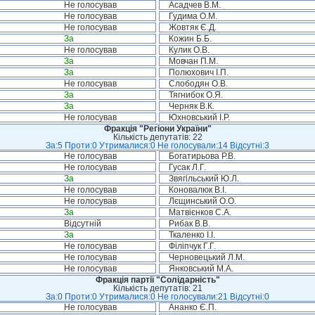
Не голосував
Асадчев В.М.
Не голосував
Гудима О.М.
Не голосував
Жовтяк Є.Д.
За
Кожин Б.Б.
Не голосував
Кулик О.В.
За
Мовчан П.М.
За
Полюхович І.П.
Не голосував
Слободян О.В.
За
Тягнибок О.Я.
За
Черняк В.К.
Не голосував
Юхновський І.Р.
Фракція "Регіони України"
Кількість депутатів: 22
За:5 Проти:0 Утрималися:0 Не голосували:14 Відсутні:3
Не голосував
Богатирьова Р.В.
Не голосував
Гусак Л.Г.
За
Звягільський Ю.Л.
Не голосував
Коновалюк В.І.
Не голосував
Лєщинський О.О.
За
Матвієнков С.А.
Відсутній
Рибак В.В.
За
Ткаленко І.І.
Не голосував
Філіпчук Г.Г.
Не голосував
Черновецький Л.М.
Не голосував
Янковський М.А.
Фракція партії "Солідарність"
Кількість депутатів: 21
За:0 Проти:0 Утрималися:0 Не голосували:21 Відсутні:0
Не голосував
Ананко Є.П.