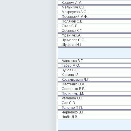
Кравчук Л.М.
Мельнічук С.І.
Мокроусов А.О.
Песоцький М.Ф.
Поляков С.В.
Сігал Є.Я.
Фесенко К.Г.
Франчук І.А.
Чукмасов С.О.
Шуфрич Н.І.
Алексєєв В.Г.
Габер М.О.
Зубов В.С.
Кірімов І.З.
Косаківський Л.Г.
Настенко О.А.
Онопенко В.В.
Пилипчук І.М.
Ременюк О.І.
Сас С.В.
Толочко П.П.
Черненко В.Г.
Чобіт Д.В.