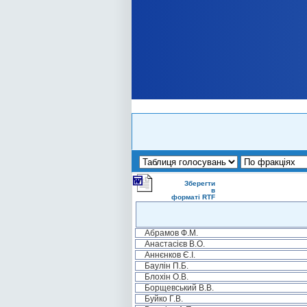
Зберегти
в
форматі RTF
Абрамов Ф.М.
Анастасієв В.О.
Аннєнков Є.І.
Баулін П.Б.
Блохін О.В.
Борщевський В.В.
Буйко Г.В.