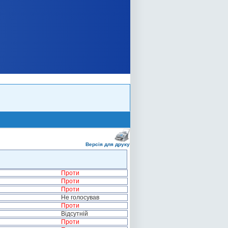
Версія для друку
Проти
Проти
Проти
Не голосував
Проти
Відсутній
Проти