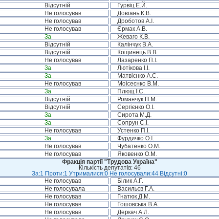
Відсутній
Гурвіц Е.Й.
Не голосував
Довгань К.В.
Не голосував
Дроботов А.І.
Не голосував
Єрмак А.В.
За
Жеваго К.В.
Відсутній
Калінчук В.А.
Відсутній
Кощинець В.В.
Не голосував
Лазаренко П.І.
За
Лютікова І.І.
За
Матвієнко А.С.
Не голосував
Моісеєнко В.М.
За
Плющ І.С.
Відсутній
Романчук П.М.
Відсутній
Сергієнко О.І.
За
Сирота М.Д.
За
Сопрун С.І.
Не голосував
Устенко П.І.
За
Фурдичко О.І.
Не голосував
Чубатенко О.М.
Не голосував
Яковенко О.М.
Фракція партії "Трудова Україна"
Кількість депутатів: 46
За:1 Проти:1 Утрималися:0 Не голосували:44 Відсутні:0
Не голосував
Білик А.Г.
Не голосувала
Васильєв Г.А.
Не голосував
Гнатюк Д.М.
Не голосував
Гошовська В.А.
Не голосував
Деркач А.Л.