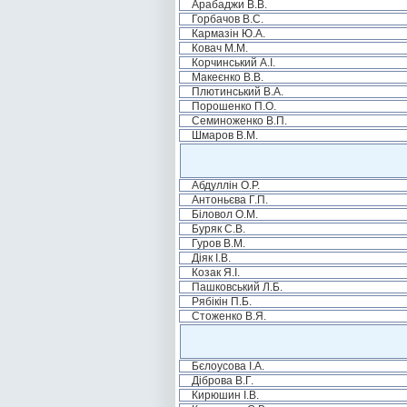
Арабаджи В.В.
Горбачов В.С.
Кармазін Ю.А.
Ковач М.М.
Корчинський А.І.
Макеєнко В.В.
Плютинський В.А.
Порошенко П.О.
Семиноженко В.П.
Шмаров В.М.
Абдуллін О.Р.
Антоньєва Г.П.
Біловол О.М.
Буряк С.В.
Гуров В.М.
Діяк І.В.
Козак Я.І.
Пашковський Л.Б.
Рябікін П.Б.
Стоженко В.Я.
Бєлоусова І.А.
Діброва В.Г.
Кирюшин І.В.