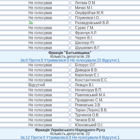
Не голосував
Литвак О.М.
Не голосував
Мичко М.І.
Не голосував
Онуфрійчук М.Я.
Не голосував
Плужніков І.О.
За
Развадовський В.Й.
Не голосував
Суркіс Г.М.
Не голосував
Франчук А.Р.
Не голосував
Череп В.І.
Не голосував
Шиллер Р.І.
Не голосував
Шушкевич В.Г.
Фракція "Батьківщина"
Кількість депутатів: 26
За:0 Проти:0 Утрималися:0 Не голосували:25 Відсутні:1
Не голосував
Білорус О.Г.
Не голосував
Давидов В.В.
Не голосував
Кирильчук Є.І.
Не голосував
Константинов Е.С.
Відсутній
Левцун В.І.
Не голосував
Нечипорук В.П.
Не голосував
Павловський М.А.
Не голосував
Правденко С.М.
Не голосував
Ромовська З.В.
Не голосував
Таран (Терен) В.В.
Не голосував
Турчинов О.В.
Не голосував
Чичков В.М.
Не голосував
Юхновський О.І.
Фракція Українського Народного Руху
Кількість депутатів: 22
За:12 Проти:0 Утрималися:0 Не голосували:9 Відсутні:1