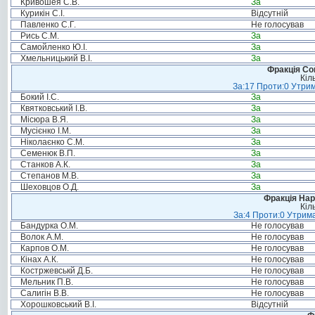
Кривошея С.В.
За
Курикін С.І.
Відсутній
Павленко С.Г.
Не голосував
Рись С.М.
За
Самойленко Ю.І.
За
Хмельницький В.І.
За
Фракція Соц
Кіл
За:17 Проти:0 Утрим
Бокий І.С.
За
Квятковський І.В.
За
Місюра В.Я.
За
Мусієнко І.М.
За
Ніколаєнко С.М.
За
Семенюк В.П.
За
Станков А.К.
За
Степанов М.В.
За
Шеховцов О.Д.
За
Фракція Нар
Кіл
За:4 Проти:0 Утрима
Бандурка О.М.
Не голосував
Волок А.М.
Не голосував
Карпов О.М.
Не голосував
Кінах А.К.
Не голосував
Костржевськй Д.Б.
Не голосував
Мельник П.В.
Не голосував
Салигін В.В.
Не голосував
Хорошковський В.І.
Відсутній