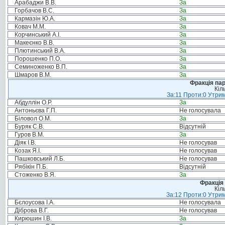
Арабаджи В.В.
За
Горбачов В.С.
За
Кармазін Ю.А.
За
Ковач М.М.
За
Корчинський А.І.
За
Макеєнко В.В.
За
Плютинський В.А.
За
Порошенко П.О.
За
Семиноженко В.П.
За
Шмаров В.М.
За
Фракція па
Кіл
За:11 Проти:0 Утрим
Абдуллін О.Р.
За
Антоньєва Г.П.
Не голосувала
Біловол О.М.
За
Буряк С.В.
Відсутній
Гуров В.М.
За
Діяк І.В.
Не голосував
Козак Я.І.
Не голосував
Пашковський Л.Б.
Не голосував
Рябікін П.Б.
Відсутній
Стоженко В.Я.
За
Фракція 
Кіл
За:12 Проти:0 Утрим
Бєлоусова І.А.
Не голосувала
Діброва В.Г.
Не голосував
Кирюшин І.В.
За