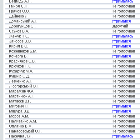
Ведмідь А.П.
Утрималась
Гмиря С.П.
Не голосував
Грачов О.О.
Не голосував
Дайнеко Л.І.
Не голосував
Доманський А.І.
Утримався
Дорогунцов С.І.
Відсутній
Єськов В.А.
Не голосував
Жежук Н.С.
Утрималась
Зачосов В.О.
Утримався
Кирил В.О.
Утримався
Кожевніков Б.М.
Не голосував
Кочерга В.Г.
Утримався
Красняков Є.В.
Не голосував
Крючков Г.К.
Не голосував
Кухарчук М.А.
Не голосував
Кушнір О.Д.
Не голосував
Левченко А.І.
Не голосував
Лісогорський О.І.
Не голосував
Марамзін Ф.А.
Не голосував
Мартинюк А.І.
Не голосував
Матвєєв В.Г.
Не голосував
Мигович І.І.
Утримався
Мішура В.Д.
Утримався
Мороз А.М.
Не голосував
Наливайко А.М.
Не голосував
Оплачко В.М.
Не голосував
Панасовський О.Г.
Не голосував
Пасечна Л.Я.
Утрималась