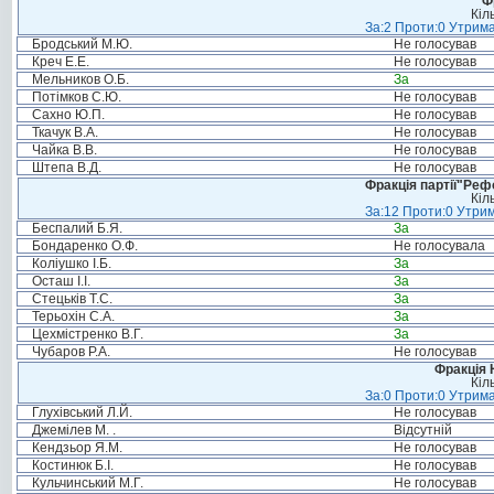
Ф
Кіл
За:2 Проти:0 Утрима
Бродський М.Ю.
Не голосував
Креч Е.Е.
Не голосував
Мельников О.Б.
За
Потімков С.Ю.
Не голосував
Сахно Ю.П.
Не голосував
Ткачук В.А.
Не голосував
Чайка В.В.
Не голосував
Штепа В.Д.
Не голосував
Фракція партії"Реф
Кіл
За:12 Проти:0 Утрим
Беспалий Б.Я.
За
Бондаренко О.Ф.
Не голосувала
Коліушко І.Б.
За
Осташ І.І.
За
Стецьків Т.С.
За
Терьохін С.А.
За
Цехмістренко В.Г.
За
Чубаров Р.А.
Не голосував
Фракція 
Кіл
За:0 Проти:0 Утрима
Глухівський Л.Й.
Не голосував
Джемілев М. .
Відсутній
Кендзьор Я.М.
Не голосував
Костинюк Б.І.
Не голосував
Кульчинський М.Г.
Не голосував