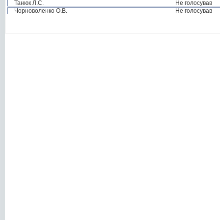
Танюк Л.С.
Не голосував
Чорноволенко О.В.
Не голосував