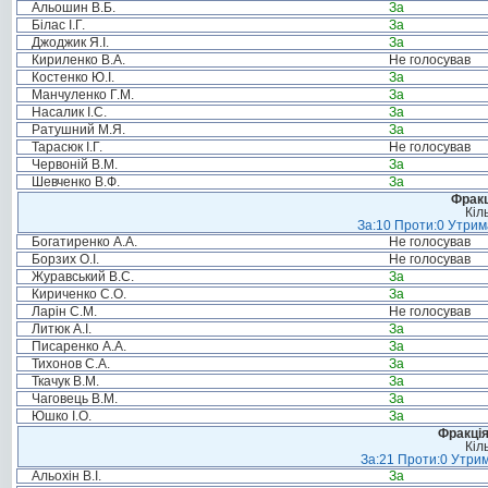
Альошин В.Б.
За
Білас І.Г.
За
Джоджик Я.І.
За
Кириленко В.А.
Не голосував
Костенко Ю.І.
За
Манчуленко Г.М.
За
Насалик І.С.
За
Ратушний М.Я.
За
Тарасюк І.Г.
Не голосував
Червоній В.М.
За
Шевченко В.Ф.
За
Фракц
Кіл
За:10 Проти:0 Утрима
Богатиренко А.А.
Не голосував
Борзих О.І.
Не голосував
Журавський В.С.
За
Кириченко С.О.
За
Ларін С.М.
Не голосував
Литюк А.І.
За
Писаренко А.А.
За
Тихонов С.А.
За
Ткачук В.М.
За
Чаговець В.М.
За
Юшко І.О.
За
Фракція
Кіл
За:21 Проти:0 Утрим
Альохін В.І.
За