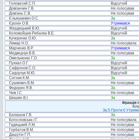
Головатий С.П.
Відсутній
Довганчин Г.В.
Не голосував
Довгань С.В.
Не голосував
Єльяшкевич О.С.
За
Єрохін О.В.
Утримався
Жердицький В.Ю.
Відсутній
Коломойцев-Рибалка В.Е.
Відсутній
Кучеренко О.Ю.
За
Лимар Н.О.
Не голосувала
Марченко В.Р.
Утримався
Медведчук В.В.
Не голосував
Омельченко Г.О.
За
Пухкал О.Г.
Відсутній
Сафронов С.О.
Відсутній
Сидорчук М.Ю.
Відсутній
Ситник К.М.
За
Сушкевич В.М.
Не голосував
Федорин Я.В.
За
Чиж І.С.
Не голосував
Шишкін В.І.
За
Фракція п
Кіл
За:5 Проти:0 Утрима
Балашов Г.В.
За
Богословська І.Г.
Не голосувала
Гадяцький Л.М.
Не голосував
Горбатов В.М.
Не голосував
Дашутін Г.П.
Не голосував