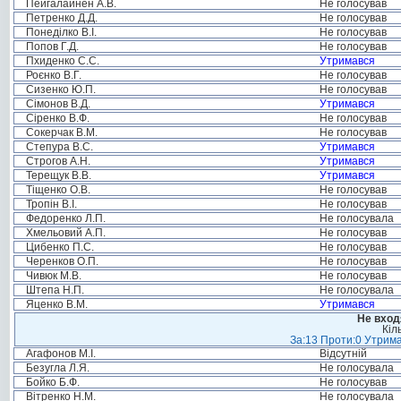
Пейгалайнен А.В.
Не голосував
Петренко Д.Д.
Не голосував
Понеділко В.І.
Не голосував
Попов Г.Д.
Не голосував
Пхиденко С.С.
Утримався
Роєнко В.Г.
Не голосував
Сизенко Ю.П.
Не голосував
Сімонов В.Д.
Утримався
Сіренко В.Ф.
Не голосував
Сокерчак В.М.
Не голосував
Степура В.С.
Утримався
Строгов А.Н.
Утримався
Терещук В.В.
Утримався
Тіщенко О.В.
Не голосував
Тропін В.І.
Не голосував
Федоренко Л.П.
Не голосувала
Хмельовий А.П.
Не голосував
Цибенко П.С.
Не голосував
Черенков О.П.
Не голосував
Чивюк М.В.
Не голосував
Штепа Н.П.
Не голосувала
Яценко В.М.
Утримався
Не вход
Кіл
За:13 Проти:0 Утрима
Агафонов М.І.
Відсутній
Безугла Л.Я.
Не голосувала
Бойко Б.Ф.
Не голосував
Вітренко Н.М.
Не голосувала