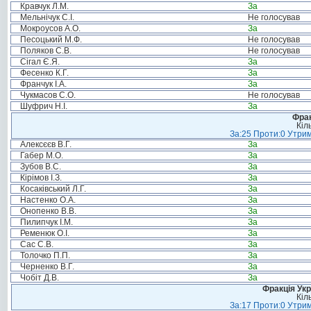
Кравчук Л.М.
За
Мельнічук С.І.
Не голосував
Мокроусов А.О.
За
Песоцький М.Ф.
Не голосував
Поляков С.В.
Не голосував
Сігал Є.Я.
За
Фесенко К.Г.
За
Франчук І.А.
За
Чукмасов С.О.
Не голосував
Шуфрич Н.І.
За
Фрак
Кіл
За:25 Проти:0 Утрим
Алексєєв В.Г.
За
Габер М.О.
За
Зубов В.С.
За
Кірімов І.З.
За
Косаківський Л.Г.
За
Настенко О.А.
За
Онопенко В.В.
За
Пилипчук І.М.
За
Ременюк О.І.
За
Сас С.В.
За
Толочко П.П.
За
Черненко В.Г.
За
Чобіт Д.В.
За
Фракція Ук
Кіл
За:17 Проти:0 Утрим