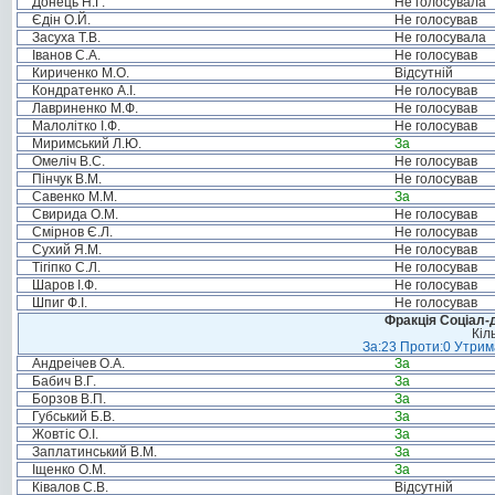
Донець Н.Г.
Не голосувала
Єдін О.Й.
Не голосував
Засуха Т.В.
Не голосувала
Іванов С.А.
Не голосував
Кириченко М.О.
Відсутній
Кондратенко А.І.
Не голосував
Лавриненко М.Ф.
Не голосував
Малолітко І.Ф.
Не голосував
Миримський Л.Ю.
За
Омеліч В.С.
Не голосував
Пінчук В.М.
Не голосував
Савенко М.М.
За
Свирида О.М.
Не голосував
Смірнов Є.Л.
Не голосував
Сухий Я.М.
Не голосував
Тігіпко С.Л.
Не голосував
Шаров І.Ф.
Не голосував
Шпиг Ф.І.
Не голосував
Фракція Соціал-д
Кіл
За:23 Проти:0 Утрима
Андреічев О.А.
За
Бабич В.Г.
За
Борзов В.П.
За
Губський Б.В.
За
Жовтіс О.І.
За
Заплатинський В.М.
За
Іщенко О.М.
За
Ківалов С.В.
Відсутній