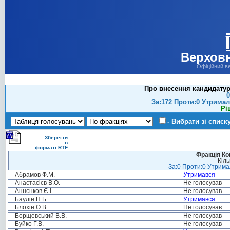
Верховн
Офіційний в
Про внесення кандидатур
0
За:172 Проти:0 Утримал
Рі
- Вибрати зі списк
Зберегти
в
форматі RTF
Фракція Ком
Кіль
За:0 Проти:0 Утримал
Абрамов Ф.М.
Утримався
Анастасієв В.О.
Не голосував
Аннєнков Є.І.
Не голосував
Баулін П.Б.
Утримався
Блохін О.В.
Не голосував
Борщевський В.В.
Не голосував
Буйко Г.В.
Не голосував