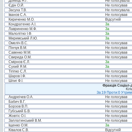
Донець Н.Г.
Не голосувала
Єдін О.Й.
Не голосував
Засуха Т.В.
Не голосувала
Іванов С.А.
Не голосував
Кириченко М.О.
Відсутній
Кондратенко А.І.
За
Лавриненко М.Ф.
За
Малолітко І.Ф.
За
Миримський Л.Ю.
За
Омеліч В.С.
Не голосував
Пінчук В.М.
Не голосував
Савенко М.М.
Не голосував
Свирида О.М.
Не голосував
Смірнов Є.Л.
За
Сухий Я.М.
За
Тігіпко С.Л.
Не голосував
Шаров І.Ф.
Не голосував
Шпиг Ф.І.
Не голосував
Фракція Соціал-д
Кіл
За:19 Проти:0 Утрима
Андреічев О.А.
Не голосував
Бабич В.Г.
Не голосував
Борзов В.П.
Не голосував
Губський Б.В.
Не голосував
Жовтіс О.І.
Не голосував
Заплатинський В.М.
Не голосував
Іщенко О.М.
За
Ківалов С.В.
Відсутній