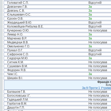
Головатий С.П.
Відсутній
Довганчин Г.В.
За
Довгань С.В.
За
Єльяшкевич О.С.
За
Єрохін О.В.
За
Жердицький В.Ю.
Відсутній
Коломойцев-Рибалка В.Е.
Відсутній
Кучеренко О.Ю.
Не голосував
Лимар Н.О.
За
Марченко В.Р.
За
Медведчук В.В.
Не голосував
Омельченко Г.О.
За
Пухкал О.Г.
Відсутній
Сафронов С.О.
Відсутній
Сидорчук М.Ю.
За
Ситник К.М.
Не голосував
Сушкевич В.М.
Не голосував
Федорин Я.В.
Не голосував
Чиж І.С.
За
Шишкін В.І.
Не голосував
Фракція п
Кіл
За:9 Проти:1 Утрима
Балашов Г.В.
Не голосував
Богословська І.Г.
Не голосувала
Гадяцький Л.М.
Не голосував
Горбатов В.М.
Не голосував
Дашутін Г.П.
Не голосував