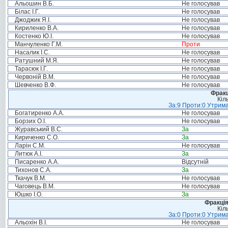
Альошин В.Б.
Не голосував
Білас І.Г.
Не голосував
Джоджик Я.І.
Не голосував
Кириленко В.А.
Не голосував
Костенко Ю.І.
Не голосував
Манчуленко Г.М.
Проти
Насалик І.С.
Не голосував
Ратушний М.Я.
Не голосував
Тарасюк І.Г.
Не голосував
Червоній В.М.
Не голосував
Шевченко В.Ф.
Не голосував
Фракц
Кіл
За:9 Проти:0 Утрима
Богатиренко А.А.
Не голосував
Борзих О.І.
Не голосував
Журавський В.С.
За
Кириченко С.О.
За
Ларін С.М.
Не голосував
Литюк А.І.
За
Писаренко А.А.
Відсутній
Тихонов С.А.
За
Ткачук В.М.
Не голосував
Чаговець В.М.
Не голосував
Юшко І.О.
За
Фракція
Кіл
За:0 Проти:0 Утрима
Альохін В.І.
Не голосував