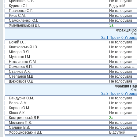
Кривошея С.В.
Не голосував
Курикін С.І.
Відсутній
Павленко С.Г.
Не голосував
Рись С.М.
Не голосував
Самойленко Ю.І.
Не голосував
Хмельницький В.І.
За
Фракція Соц
Кіл
За:1 Проти:0 Утрима
Бокий І.С.
Не голосував
Квятковський І.В.
Не голосував
Місюра В.Я.
Не голосував
Мусієнко І.М.
Не голосував
Ніколаєнко С.М.
Не голосував
Семенюк В.П.
Не голосувала
Станков А.К.
Не голосував
Степанов М.В.
Не голосував
Шеховцов О.Д.
Не голосував
Фракція Нар
Кіл
За:3 Проти:0 Утрима
Бандурка О.М.
Не голосував
Волок А.М.
Не голосував
Карпов О.М.
Не голосував
Кінах А.К.
Не голосував
Костржевськй Д.Б.
За
Мельник П.В.
Не голосував
Салигін В.В.
Не голосував
Хорошковський В.І.
Відсутній