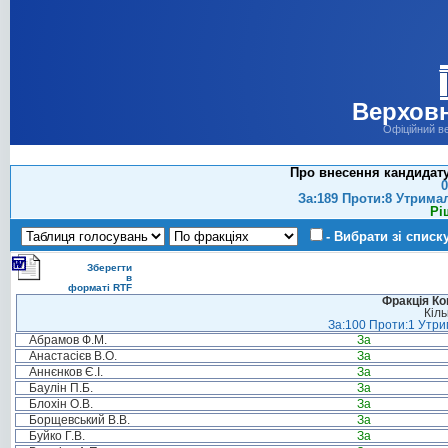
Верховн
Офіційний в
Про внесення кандидату
0
За:189 Проти:8 Утрима
Рі
- Вибрати зі списк
Зберегти
в
форматі RTF
Фракція Ком
Кіль
За:100 Проти:1 Утрим
Абрамов Ф.М.
За
Анастасієв В.О.
За
Аннєнков Є.І.
За
Баулін П.Б.
За
Блохін О.В.
За
Борщевський В.В.
За
Буйко Г.В.
За