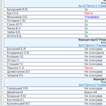
Ф
Кіл
За:14 Проти:1 Утрим
Бродський М.Ю.
За
Креч Е.Е.
Проти
Мельников О.Б.
Утримався
Потімков С.Ю.
За
Сахно Ю.П.
За
Ткачук В.А.
За
Чайка В.В.
За
Штепа В.Д.
За
Фракція партії"Реф
Кіл
За:0 Проти:1 Утрима
Беспалий Б.Я.
Не голосував
Бондаренко О.Ф.
Не голосувала
Коліушко І.Б.
Не голосував
Осташ І.І.
Не голосував
Стецьків Т.С.
Не голосував
Терьохін С.А.
Проти
Цехмістренко В.Г.
Не голосував
Чубаров Р.А.
Не голосував
Фракція 
Кіл
За:0 Проти:2 Утрима
Глухівський Л.Й.
Не голосував
Джемілев М. .
Відсутній
Кендзьор Я.М.
Не голосував
Костинюк Б.І.
Не голосував
Кульчинський М.Г.
Не голосував