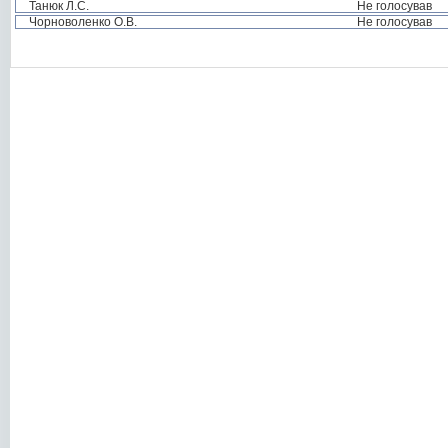
Танюк Л.С.
Не голосував
Чорноволенко О.В.
Не голосував