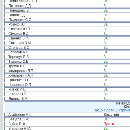
Пейгалайнен А.В.
За
Петренко Д.Д.
За
Понеділко В.І.
За
Попов Г.Д.
За
Пхиденко С.С.
За
Роєнко В.Г.
За
Сизенко Ю.П.
За
Сімонов В.Д.
За
Сіренко В.Ф.
За
Сокерчак В.М.
За
Степура В.С.
За
Строгов А.Н.
За
Терещук В.В.
За
Тіщенко О.В.
За
Тропін В.І.
За
Федоренко Л.П.
За
Хмельовий А.П.
За
Цибенко П.С.
За
Черенков О.П.
За
Чивюк М.В.
За
Штепа Н.П.
За
Яценко В.М.
За
Не вход
Кіл
За:15 Проти:1 Утрима
Агафонов М.І.
Відсутній
Безугла Л.Я.
За
Бойко Б.Ф.
Проти
Вітренко Н.М.
За