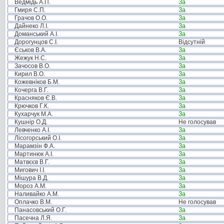
Ведмідь А.П.
За
Гмиря С.П.
За
Грачов О.О.
За
Дайнеко Л.І.
За
Доманський А.І.
За
Дорогунцов С.І.
Відсутній
Єськов В.А.
За
Жежук Н.С.
За
Зачосов В.О.
За
Кирил В.О.
За
Кожевніков Б.М.
За
Кочерга В.Г.
За
Красняков Є.В.
За
Крючков Г.К.
За
Кухарчук М.А.
За
Кушнір О.Д.
Не голосував
Левченко А.І.
За
Лісогорський О.І.
За
Марамзін Ф.А.
За
Мартинюк А.І.
За
Матвєєв В.Г.
За
Мигович І.І.
За
Мішура В.Д.
За
Мороз А.М.
За
Наливайко А.М.
За
Оплачко В.М.
Не голосував
Панасовський О.Г.
За
Пасечна Л.Я.
За