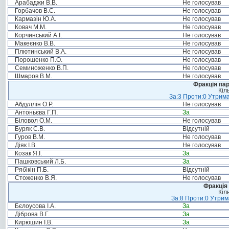
Арабаджи В.В.
Не голосував
Горбачов В.С.
Не голосував
Кармазін Ю.А.
Не голосував
Ковач М.М.
Не голосував
Корчинський А.І.
Не голосував
Макеєнко В.В.
Не голосував
Плютинський В.А.
Не голосував
Порошенко П.О.
Не голосував
Семиноженко В.П.
Не голосував
Шмаров В.М.
Не голосував
Фракція па
Кіл
За:3 Проти:0 Утрима
Абдуллін О.Р.
Не голосував
Антоньєва Г.П.
За
Біловол О.М.
Не голосував
Буряк С.В.
Відсутній
Гуров В.М.
Не голосував
Діяк І.В.
Не голосував
Козак Я.І.
За
Пашковський Л.Б.
За
Рябікін П.Б.
Відсутній
Стоженко В.Я.
Не голосував
Фракція 
Кіл
За:8 Проти:0 Утрим
Бєлоусова І.А.
За
Діброва В.Г.
За
Кирюшин І.В.
За