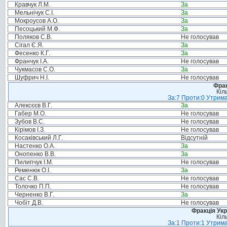
Кравчук Л.М.
За
Мельнічук С.І.
За
Мокроусов А.О.
За
Песоцький М.Ф.
За
Поляков С.В.
Не голосував
Сігал Є.Я.
За
Фесенко К.Г.
За
Франчук І.А.
Не голосував
Чукмасов С.О.
За
Шуфрич Н.І.
Не голосував
Фрак
Кіл
За:7 Проти:0 Утрима
Алексєєв В.Г.
За
Габер М.О.
Не голосував
Зубов В.С.
Не голосував
Кірімов І.З.
Не голосував
Косаківський Л.Г.
Відсутній
Настенко О.А.
За
Онопенко В.В.
За
Пилипчук І.М.
Не голосував
Ременюк О.І.
За
Сас С.В.
Не голосував
Толочко П.П.
Не голосував
Черненко В.Г.
За
Чобіт Д.В.
Не голосував
Фракція Ук
Кіл
За:1 Проти:1 Утрима