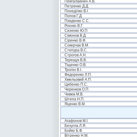
Пейгалайнен А.В.
Петренко Д.Д.
Понеділко В.І.
Попов Г.Д.
Пхиденко С.С.
Роєнко В.Г.
Сизенко Ю.П.
Сімонов В.Д.
Сіренко В.Ф.
Сокерчак В.М.
Степура В.С.
Строгов А.Н.
Терещук В.В.
Тіщенко О.В.
Тропін В.І.
Федоренко Л.П.
Хмельовий А.П.
Цибенко П.С.
Черенков О.П.
Чивюк М.В.
Штепа Н.П.
Яценко В.М.
Агафонов М.І.
Безугла Л.Я.
Бойко Б.Ф.
Вітренко Н.М.