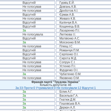
Відсутній
Гурвіц Е.Й.
Не голосував
Довгань К.В.
Не голосував
Дроботов А.І.
Відсутній
Єрмак А.В.
Не голосував
Жеваго К.В.
Відсутній
Калінчук В.А.
Відсутній
Кощинець В.В.
За
Лазаренко П.І.
Не голосувала
Лютікова І.І.
Відсутній
Матвієнко А.С.
За
Моісеєнко В.М.
Не голосував
Плющ І.С.
Відсутній
Романчук П.М.
Відсутній
Сергієнко О.І.
Відсутній
Сирота М.Д.
Не голосував
Сопрун С.І.
Не голосував
Устенко П.І.
Не голосував
Фурдичко О.І.
За
Чубатенко О.М.
Не голосував
Яковенко О.М.
Фракція партії "Трудова Україна"
Кількість депутатів: 46
За:33 Проти:0 Утрималися:0 Не голосували:12 Відсутні:1
За
Білик А.Г.
За
Васильєв Г.А.
За
Гнатюк Д.М.
За
Гошовська В.А.
За
Деркач А.Л.