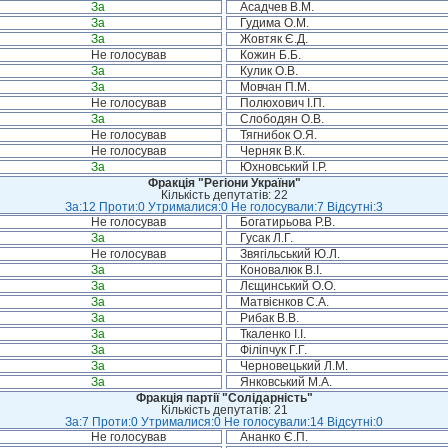
За
Асадчев В.М.
За
Гудима О.М.
За
Жовтяк Є.Д.
Не голосував
Кожин Б.Б.
За
Кулик О.В.
За
Мовчан П.М.
Не голосував
Полюхович І.П.
За
Слободян О.В.
Не голосував
Тягнибок О.Я.
Не голосував
Черняк В.К.
За
Юхновський І.Р.
Фракція "Регіони України"
Кількість депутатів: 22
За:12 Проти:0 Утрималися:0 Не голосували:7 Відсутні:3
Не голосував
Богатирьова Р.В.
За
Гусак Л.Г.
Не голосував
Звягільський Ю.Л.
За
Коновалюк В.І.
За
Лєщинський О.О.
За
Матвієнков С.А.
За
Рибак В.В.
За
Ткаленко І.І.
За
Філіпчук Г.Г.
За
Черновецький Л.М.
За
Янковський М.А.
Фракція партії "Солідарність"
Кількість депутатів: 21
За:7 Проти:0 Утрималися:0 Не голосували:14 Відсутні:0
Не голосував
Ананко Є.П.