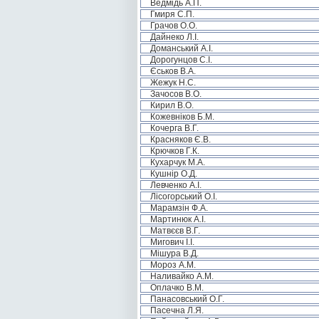
Ведмідь А.П.
Гмиря С.П.
Грачов О.О.
Дайнеко Л.І.
Доманський А.І.
Дорогунцов С.І.
Єськов В.А.
Жежук Н.С.
Зачосов В.О.
Кирил В.О.
Кожевніков Б.М.
Кочерга В.Г.
Красняков Є.В.
Крючков Г.К.
Кухарчук М.А.
Кушнір О.Д.
Левченко А.І.
Лісогорський О.І.
Марамзін Ф.А.
Мартинюк А.І.
Матвєєв В.Г.
Мигович І.І.
Мішура В.Д.
Мороз А.М.
Наливайко А.М.
Оплачко В.М.
Панасовський О.Г.
Пасечна Л.Я.