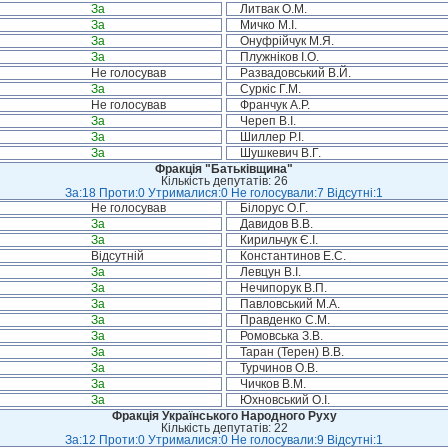
За
Литвак О.М.
За
Мичко М.І.
За
Онуфрійчук М.Я.
За
Плужніков І.О.
Не голосував
Развадовський В.Й.
За
Суркіс Г.М.
Не голосував
Франчук А.Р.
За
Череп В.І.
За
Шиллер Р.І.
За
Шушкевич В.Г.
Фракція "Батьківщина"
Кількість депутатів: 26
За:18 Проти:0 Утрималися:0 Не голосували:7 Відсутні:1
Не голосував
Білорус О.Г.
За
Давидов В.В.
За
Кирильчук Є.І.
Відсутній
Константинов Е.С.
За
Левцун В.І.
За
Нечипорук В.П.
За
Павловський М.А.
За
Правденко С.М.
За
Ромовська З.В.
За
Таран (Терен) В.В.
За
Турчинов О.В.
За
Чичков В.М.
За
Юхновський О.І.
Фракція Українського Народного Руху
Кількість депутатів: 22
За:12 Проти:0 Утрималися:0 Не голосували:9 Відсутні:1