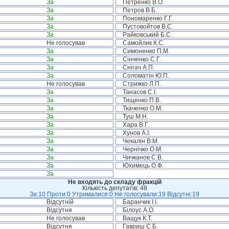
За
Петренко В.О.
За
Петров В.Б.
За
Пономаренко Г.Г.
За
Пустовойтов В.С.
За
Райковський Б.С.
Не голосував
Самойлик К.С.
За
Симоненко П.М.
За
Сінченко С.Г.
За
Снігач А.П.
За
Соломатін Ю.П.
Не голосував
Стрижко Л.П.
За
Танасов С.І.
За
Тищенко П.В.
За
Ткаченко О.М.
За
Туш М.Н.
За
Хара В.Г.
За
Хунов А.І.
За
Чекалін В.М.
За
Чернічко О.М.
За
Чичканов С.В.
За
Юхимець О.Ф.
За
Не входять до складу фракцій
Кількість депутатів: 48
За:10 Проти:0 Утрималися:0 Не голосували:19 Відсутні:19
Відсутній
Баранчик І.І.
Відсутня
Білоус А.О.
Не голосував
Ващук К.Т.
Відсутня
Гавриш С.Б.