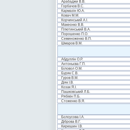
Арабаджи В.В.
Горбачов В.С.
Кармазін Ю.А.
Ковач М.М.
Корчинський А.І.
Макеєнко В.В.
Плютинський В.А.
Порошенко П.О.
Семиноженко В.П.
Шмаров В.М.
Абдуллін О.Р.
Антоньєва Г.П.
Біловол О.М.
Буряк С.В.
Гуров В.М.
Діяк І.В.
Козак Я.І.
Пашковський Л.Б.
Рябікін П.Б.
Стоженко В.Я.
Бєлоусова І.А.
Діброва В.Г.
Кирюшин І.В.