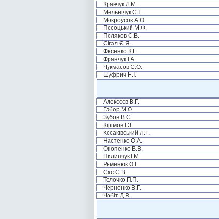
Кравчук Л.М.
Мельнічук С.І.
Мокроусов А.О.
Песоцький М.Ф.
Поляков С.В.
Сігал Є.Я.
Фесенко К.Г.
Франчук І.А.
Чукмасов С.О.
Шуфрич Н.І.
Алексєєв В.Г.
Габер М.О.
Зубов В.С.
Кірімов І.З.
Косаківський Л.Г.
Настенко О.А.
Онопенко В.В.
Пилипчук І.М.
Ременюк О.І.
Сас С.В.
Толочко П.П.
Черненко В.Г.
Чобіт Д.В.