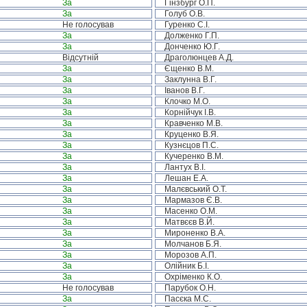
За
Гінзбург О.П.
За
Голуб О.В.
Не голосував
Гуренко С.І.
За
Долженко Г.П.
За
Донченко Ю.Г.
Відсутній
Драголюнцев А.Д.
За
Єщенко В.М.
За
Заклунна В.Г.
За
Іванов В.Г.
За
Клочко М.О.
За
Корнійчук І.В.
За
Кравченко М.В.
За
Круценко В.Я.
За
Кузнєцов П.С.
За
Кучеренко В.М.
За
Лантух В.І.
За
Лешан Е.А.
За
Малєвський О.Т.
За
Мармазов Є.В.
За
Масенко О.М.
За
Матвєєв В.Й.
За
Мироненко В.А.
За
Молчанов Б.Я.
За
Морозов А.П.
За
Олійник Б.І.
За
Охріменко К.О.
Не голосував
Парубок О.Н.
За
Пасєка М.С.