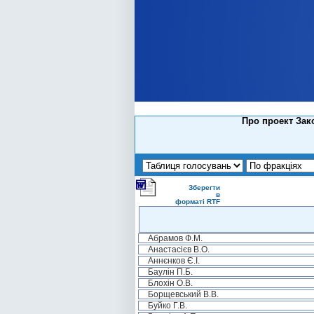
Про проект Зако
Зберегти
в
форматі RTF
Абрамов Ф.М.
Анастасієв В.О.
Аннєнков Є.І.
Баулін П.Б.
Блохін О.В.
Борщевський В.В.
Буйко Г.В.