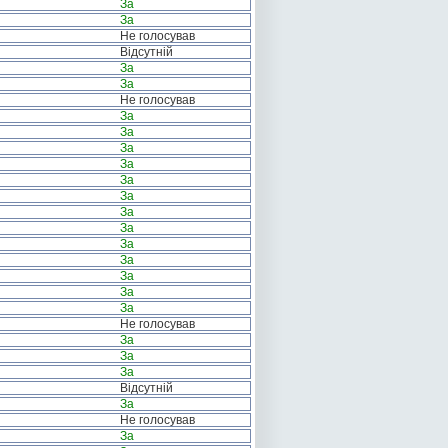
За
За
Не голосував
Відсутній
За
За
Не голосував
За
За
За
За
За
За
За
За
За
За
За
За
За
Не голосував
За
За
За
Відсутній
За
Не голосував
За