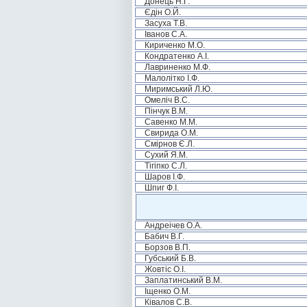
Донець Н.Г.
Єдін О.Й.
Засуха Т.В.
Іванов С.А.
Кириченко М.О.
Кондратенко А.І.
Лавриненко М.Ф.
Малолітко І.Ф.
Миримський Л.Ю.
Омеліч В.С.
Пінчук В.М.
Савенко М.М.
Свирида О.М.
Смірнов Є.Л.
Сухий Я.М.
Тігіпко С.Л.
Шаров І.Ф.
Шпиг Ф.І.
Андреічев О.А.
Бабич В.Г.
Борзов В.П.
Губський Б.В.
Жовтіс О.І.
Заплатинський В.М.
Іщенко О.М.
Ківалов С.В.