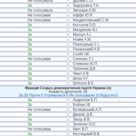
Не голосувала
Друзюк С.О.
За
Задорожна Т.А.
Не голосувала
Звонарж А.Ю.
Не голосував
Іоффе Ю.Я.
Не голосував
Кондратевський С.М.
За
Костусєв О.О.
За
Мазуренко В.І.
За
Мангул А.І.
За
Новик А.М.
За
Пересунько С.І.
За
Раханський А.В.
За
Салій І.М.
Не голосував
Синенко С.І.
За
Спіженко Ю.П.
За
Табачник Д.В.
За
Чікал А.В.
За
Шпак О.Г.
За
Шпігало В.Є.
Фракція Соціал-демократичної партії України (о)
Кількість депутатів: 36
За:26 Проти:0 Утрималися:0 Не голосували:10 Відсутні:0
За
Андресюк Б.П.
За
Бойчук І.В.
Не голосував
Волковський А.П.
За
Дворкіс Д.В.
За
Заєць В.В.
За
Зінченко О.О.
Не голосував
Квят В.П.
За
Костицький В.В.