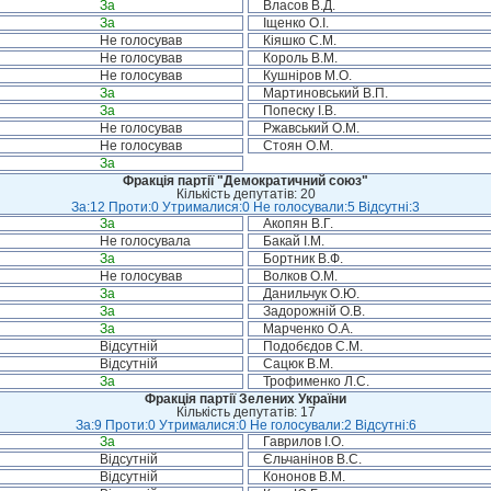
За
Власов В.Д.
За
Іщенко О.І.
Не голосував
Кіяшко С.М.
Не голосував
Король В.М.
Не голосував
Кушніров М.О.
За
Мартиновський В.П.
За
Попеску І.В.
Не голосував
Ржавський О.М.
Не голосував
Стоян О.М.
За
Фракція партії "Демократичний союз"
Кількість депутатів: 20
За:12 Проти:0 Утрималися:0 Не голосували:5 Відсутні:3
За
Акопян В.Г.
Не голосувала
Бакай І.М.
За
Бортник В.Ф.
Не голосував
Волков О.М.
За
Данильчук О.Ю.
За
Задорожній О.В.
За
Марченко О.А.
Відсутній
Подобєдов С.М.
Відсутній
Сацюк В.М.
За
Трофименко Л.С.
Фракція партії Зелених України
Кількість депутатів: 17
За:9 Проти:0 Утрималися:0 Не голосували:2 Відсутні:6
За
Гаврилов І.О.
Відсутній
Єльчанінов В.С.
Відсутній
Кононов В.М.