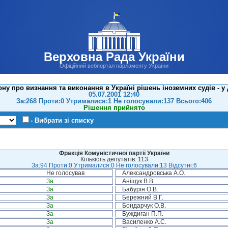
Верховна Рада України
Офіційний вебпортал парламенту України
ну про визнання та виконання в Україні рішень іноземних судів - у
05.07.2001 12:40
За:268 Проти:0 Утрималися:1 Не голосували:137 Всього:406
Рішення прийнято
- Вибрати зі списку
Фракція Комуністичної партії України
Кількість депутатів: 113
За:94 Проти:0 Утрималися:0 Не голосували:13 Відсутні:6
Не голосував
Александровська А.О.
За
Аніщук В.В.
За
Бабурін О.В.
За
Бережний В.Г.
За
Бондарчук О.В.
За
Буждиган П.П.
За
Василенко А.С.