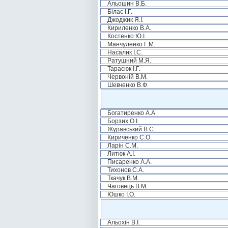
Альошин В.Б.
Білас І.Г.
Джоджик Я.І.
Кириленко В.А.
Костенко Ю.І.
Манчуленко Г.М.
Насалик І.С.
Ратушний М.Я.
Тарасюк І.Г.
Червоній В.М.
Шевченко В.Ф.
Богатиренко А.А.
Борзих О.І.
Журавський В.С.
Кириченко С.О.
Ларін С.М.
Литюк А.І.
Писаренко А.А.
Тихонов С.А.
Ткачук В.М.
Чаговець В.М.
Юшко І.О.
Альохін В.І.