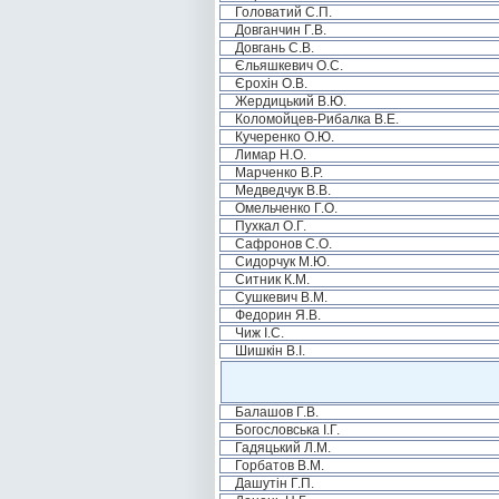
Головатий С.П.
Довганчин Г.В.
Довгань С.В.
Єльяшкевич О.С.
Єрохін О.В.
Жердицький В.Ю.
Коломойцев-Рибалка В.Е.
Кучеренко О.Ю.
Лимар Н.О.
Марченко В.Р.
Медведчук В.В.
Омельченко Г.О.
Пухкал О.Г.
Сафронов С.О.
Сидорчук М.Ю.
Ситник К.М.
Сушкевич В.М.
Федорин Я.В.
Чиж І.С.
Шишкін В.І.
Балашов Г.В.
Богословська І.Г.
Гадяцький Л.М.
Горбатов В.М.
Дашутін Г.П.