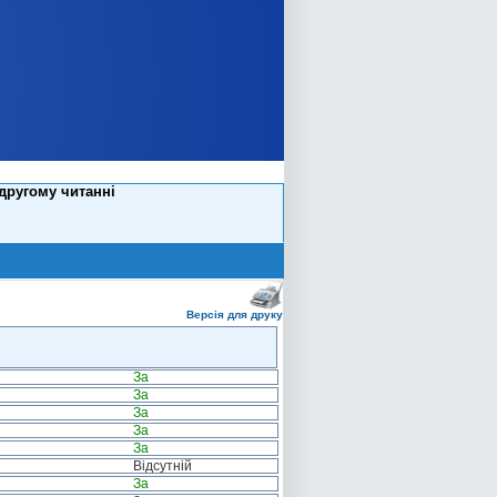
 другому читанні
Версія для друку
За
За
За
За
За
Відсутній
За