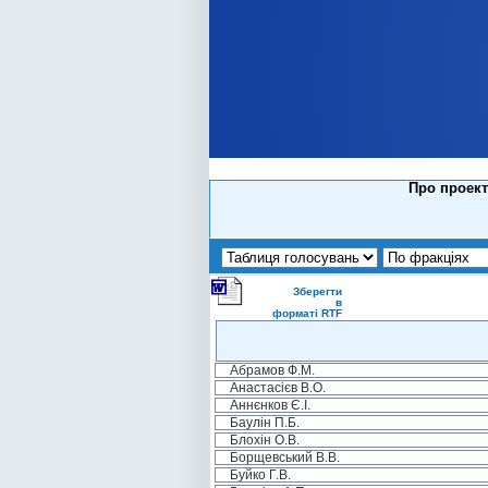
Про проект
Зберегти
в
форматі RTF
Абрамов Ф.М.
Анастасієв В.О.
Аннєнков Є.І.
Баулін П.Б.
Блохін О.В.
Борщевський В.В.
Буйко Г.В.