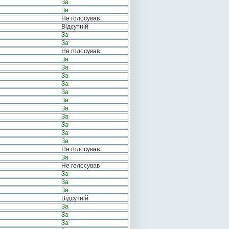
За
За
Не голосував
Відсутній
За
За
Не голосував
За
За
За
За
За
За
За
За
За
За
За
Не голосував
За
Не голосував
За
За
За
Відсутній
За
За
За