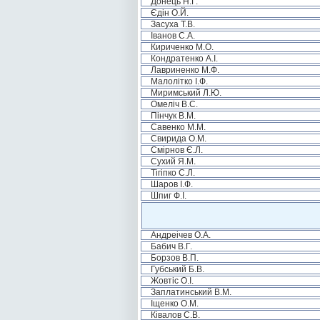
Донець Н.Г.
Єдін О.Й.
Засуха Т.В.
Іванов С.А.
Кириченко М.О.
Кондратенко А.І.
Лавриненко М.Ф.
Малолітко І.Ф.
Миримський Л.Ю.
Омеліч В.С.
Пінчук В.М.
Савенко М.М.
Свирида О.М.
Смірнов Є.Л.
Сухий Я.М.
Тігіпко С.Л.
Шаров І.Ф.
Шпиг Ф.І.
Андреічев О.А.
Бабич В.Г.
Борзов В.П.
Губський Б.В.
Жовтіс О.І.
Заплатинський В.М.
Іщенко О.М.
Ківалов С.В.