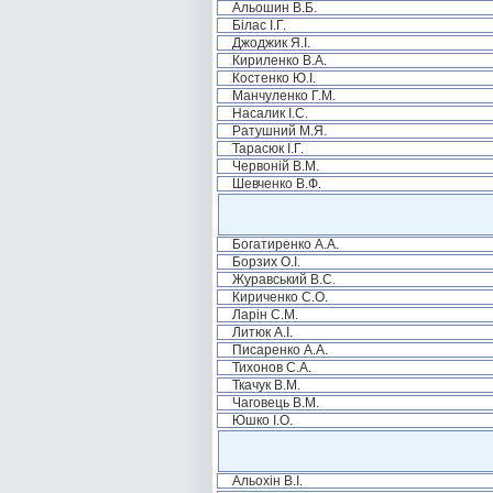
Альошин В.Б.
Білас І.Г.
Джоджик Я.І.
Кириленко В.А.
Костенко Ю.І.
Манчуленко Г.М.
Насалик І.С.
Ратушний М.Я.
Тарасюк І.Г.
Червоній В.М.
Шевченко В.Ф.
Богатиренко А.А.
Борзих О.І.
Журавський В.С.
Кириченко С.О.
Ларін С.М.
Литюк А.І.
Писаренко А.А.
Тихонов С.А.
Ткачук В.М.
Чаговець В.М.
Юшко І.О.
Альохін В.І.