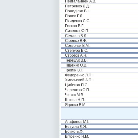
Пейгалайнен А.В.
Петренко Д.Д.
Понеділко В.І.
Попов Г.Д.
Пхиденко С.С.
Роєнко В.Г.
Сизенко Ю.П.
Сімонов В.Д.
Сіренко В.Ф.
Сокерчак В.М.
Степура В.С.
Строгов А.Н.
Терещук В.В.
Тіщенко О.В.
Тропін В.І.
Федоренко Л.П.
Хмельовий А.П.
Цибенко П.С.
Черенков О.П.
Чивюк М.В.
Штепа Н.П.
Яценко В.М.
Агафонов М.І.
Безугла Л.Я.
Бойко Б.Ф.
Вітренко Н.М.