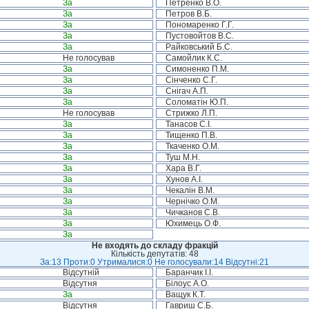
За
Петренко В.О.
За
Петров В.Б.
За
Пономаренко Г.Г.
За
Пустовойтов В.С.
За
Райковський Б.С.
Не голосував
Самойлик К.С.
За
Симоненко П.М.
За
Сінченко С.Г.
За
Снігач А.П.
За
Соломатін Ю.П.
Не голосував
Стрижко Л.П.
За
Танасов С.І.
За
Тищенко П.В.
За
Ткаченко О.М.
За
Туш М.Н.
За
Хара В.Г.
За
Хунов А.І.
За
Чекалін В.М.
За
Чернічко О.М.
За
Чичканов С.В.
За
Юхимець О.Ф.
За
Не входять до складу фракцій
Кількість депутатів: 48
За:13 Проти:0 Утрималися:0 Не голосували:14 Відсутні:21
Відсутній
Баранчик І.І.
Відсутня
Білоус А.О.
За
Ващук К.Т.
Відсутня
Гавриш С.Б.