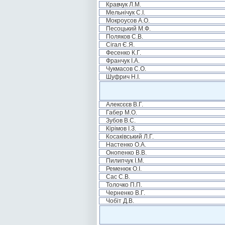
Кравчук Л.М.
Мельнічук С.І.
Мокроусов А.О.
Песоцький М.Ф.
Поляков С.В.
Сігал Є.Я.
Фесенко К.Г.
Франчук І.А.
Чукмасов С.О.
Шуфрич Н.І.
Алексєєв В.Г.
Габер М.О.
Зубов В.С.
Кірімов І.З.
Косаківський Л.Г.
Настенко О.А.
Онопенко В.В.
Пилипчук І.М.
Ременюк О.І.
Сас С.В.
Толочко П.П.
Черненко В.Г.
Чобіт Д.В.