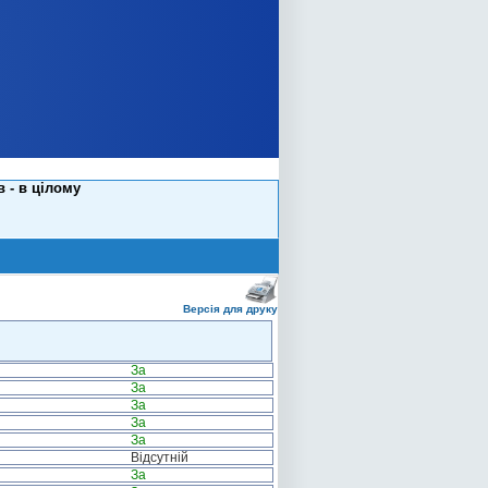
 - в цілому
Версія для друку
За
За
За
За
За
Відсутній
За