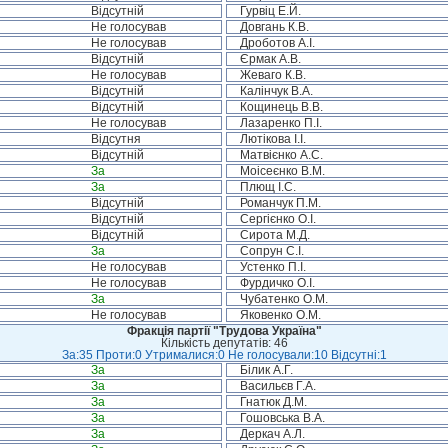
Відсутній
Гурвіц Е.Й.
Не голосував
Довгань К.В.
Не голосував
Дроботов А.І.
Відсутній
Єрмак А.В.
Не голосував
Жеваго К.В.
Відсутній
Калінчук В.А.
Відсутній
Кощинець В.В.
Не голосував
Лазаренко П.І.
Відсутня
Лютікова І.І.
Відсутній
Матвієнко А.С.
За
Моісеєнко В.М.
За
Плющ І.С.
Відсутній
Романчук П.М.
Відсутній
Сергієнко О.І.
Відсутній
Сирота М.Д.
За
Сопрун С.І.
Не голосував
Устенко П.І.
Не голосував
Фурдичко О.І.
За
Чубатенко О.М.
Не голосував
Яковенко О.М.
Фракція партії "Трудова Україна"
Кількість депутатів: 46
За:35 Проти:0 Утрималися:0 Не голосували:10 Відсутні:1
За
Білик А.Г.
За
Васильєв Г.А.
За
Гнатюк Д.М.
За
Гошовська В.А.
За
Деркач А.Л.