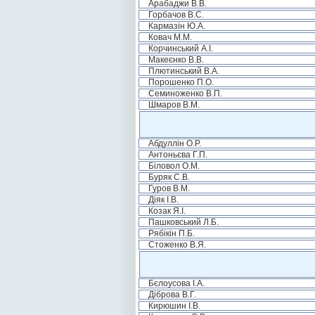
Арабаджи В.В.
Горбачов В.С.
Кармазін Ю.А.
Ковач М.М.
Корчинський А.І.
Макеєнко В.В.
Плютинський В.А.
Порошенко П.О.
Семиноженко В.П.
Шмаров В.М.
Абдуллін О.Р.
Антоньєва Г.П.
Біловол О.М.
Буряк С.В.
Гуров В.М.
Діяк І.В.
Козак Я.І.
Пашковський Л.Б.
Рябікін П.Б.
Стоженко В.Я.
Бєлоусова І.А.
Діброва В.Г.
Кирюшин І.В.