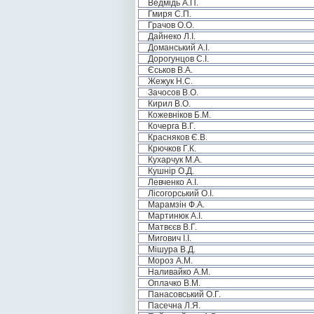
Ведмідь А.П.
Гмиря С.П.
Грачов О.О.
Дайнеко Л.І.
Доманський А.І.
Дорогунцов С.І.
Єськов В.А.
Жежук Н.С.
Зачосов В.О.
Кирил В.О.
Кожевніков Б.М.
Кочерга В.Г.
Красняков Є.В.
Крючков Г.К.
Кухарчук М.А.
Кушнір О.Д.
Левченко А.І.
Лісогорський О.І.
Марамзін Ф.А.
Мартинюк А.І.
Матвєєв В.Г.
Мигович І.І.
Мішура В.Д.
Мороз А.М.
Наливайко А.М.
Оплачко В.М.
Панасовський О.Г.
Пасечна Л.Я.