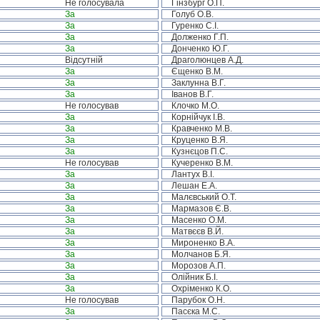
Не голосувала
Гінзбург О.П.
За
Голуб О.В.
За
Гуренко С.І.
За
Долженко Г.П.
За
Донченко Ю.Г.
Відсутній
Драголюнцев А.Д.
За
Єщенко В.М.
За
Заклунна В.Г.
За
Іванов В.Г.
Не голосував
Клочко М.О.
За
Корнійчук І.В.
За
Кравченко М.В.
За
Круценко В.Я.
За
Кузнєцов П.С.
Не голосував
Кучеренко В.М.
За
Лантух В.І.
За
Лешан Е.А.
За
Малєвський О.Т.
За
Мармазов Є.В.
За
Масенко О.М.
За
Матвєєв В.Й.
За
Мироненко В.А.
За
Молчанов Б.Я.
За
Морозов А.П.
За
Олійник Б.І.
За
Охріменко К.О.
Не голосував
Парубок О.Н.
За
Пасєка М.С.