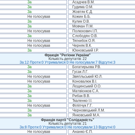
За
Асадчев В.М.
За
Гудима О.М.
За
Жовтяк Є.Д.
Не голосував
Кожин Б.Б.
За
Кулик О.В.
За
Мовчан П.М.
Не голосував
Полюхович І.П.
За
Слободян О.В.
Не голосував
Тягнибок О.Я.
Не голосував
Черняк В.К.
За
Юхновський І.Р.
Фракція "Регіони України"
Кількість депутатів: 22
За:12 Проти:0 Утрималися:0 Не голосували:7 Відсутні:3
За
Богатирьова Р.В.
За
Гусак Л.Г.
Не голосував
Звягільський Ю.Л.
Не голосував
Коновалюк В.І.
За
Лєщинський О.О.
За
Матвієнков С.А.
За
Рибак В.В.
За
Ткаленко І.І.
Не голосував
Філіпчук Г.Г.
За
Черновецький Л.М.
За
Янковський М.А.
Фракція партії "Солідарність"
Кількість депутатів: 21
За:8 Проти:0 Утрималися:0 Не голосували:13 Відсутні:0
Не голосував
Ананко Є.П.