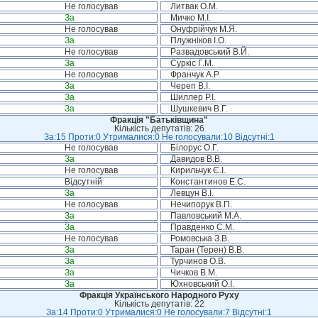
Не голосував
Литвак О.М.
За
Мичко М.І.
Не голосував
Онуфрійчук М.Я.
За
Плужніков І.О.
Не голосував
Развадовський В.Й.
За
Суркіс Г.М.
Не голосував
Франчук А.Р.
За
Череп В.І.
За
Шиллер Р.І.
За
Шушкевич В.Г.
Фракція "Батьківщина"
Кількість депутатів: 26
За:15 Проти:0 Утрималися:0 Не голосували:10 Відсутні:1
Не голосував
Білорус О.Г.
За
Давидов В.В.
Не голосував
Кирильчук Є.І.
Відсутній
Константинов Е.С.
За
Левцун В.І.
Не голосував
Нечипорук В.П.
За
Павловський М.А.
За
Правденко С.М.
Не голосував
Ромовська З.В.
За
Таран (Терен) В.В.
За
Турчинов О.В.
За
Чичков В.М.
За
Юхновський О.І.
Фракція Українського Народного Руху
Кількість депутатів: 22
За:14 Проти:0 Утрималися:0 Не голосували:7 Відсутні:1