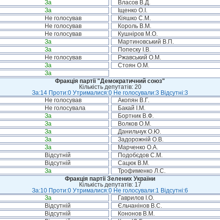
За
Власов В.Д.
За
Іщенко О.І.
Не голосував
Кіяшко С.М.
Не голосував
Король В.М.
Не голосував
Кушніров М.О.
За
Мартиновський В.П.
За
Попеску І.В.
Не голосував
Ржавський О.М.
За
Стоян О.М.
За
Фракція партії "Демократичний союз"
Кількість депутатів: 20
За:14 Проти:0 Утрималися:0 Не голосували:3 Відсутні:3
Не голосував
Акопян В.Г.
Не голосувала
Бакай І.М.
За
Бортник В.Ф.
За
Волков О.М.
За
Данильчук О.Ю.
За
Задорожній О.В.
За
Марченко О.А.
Відсутній
Подобєдов С.М.
Відсутній
Сацюк В.М.
За
Трофименко Л.С.
Фракція партії Зелених України
Кількість депутатів: 17
За:10 Проти:0 Утрималися:0 Не голосували:1 Відсутні:6
За
Гаврилов І.О.
Відсутній
Єльчанінов В.С.
Відсутній
Кононов В.М.