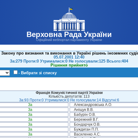
Верховна Рада України
Офіційний вебпортал парламенту України
 Закону про визнання та виконання в Україні рішень іноземних судів
05.07.2001 12:40
За:279 Проти:0 Утрималися:0 Не голосували:125 Всього:404
Рішення прийнято
- Вибрати зі списку
Фракція Комуністичної партії України
Кількість депутатів: 113
За:93 Проти:0 Утрималися:0 Не голосували:14 Відсутні:6
За
Александровська А.О.
За
Аніщук В.В.
За
Бабурін О.В.
За
Бережний В.Г.
За
Бондарчук О.В.
За
Буждиган П.П.
За
Василенко А.С.