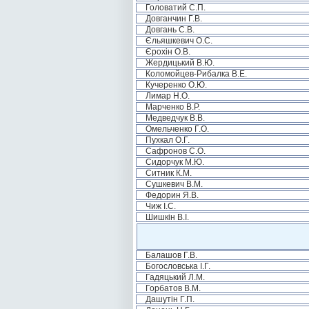
Головатий С.П.
Довганчин Г.В.
Довгань С.В.
Єльяшкевич О.С.
Єрохін О.В.
Жердицький В.Ю.
Коломойцев-Рибалка В.Е.
Кучеренко О.Ю.
Лимар Н.О.
Марченко В.Р.
Медведчук В.В.
Омельченко Г.О.
Пухкал О.Г.
Сафронов С.О.
Сидорчук М.Ю.
Ситник К.М.
Сушкевич В.М.
Федорин Я.В.
Чиж І.С.
Шишкін В.І.
Балашов Г.В.
Богословська І.Г.
Гадяцький Л.М.
Горбатов В.М.
Дашутін Г.П.