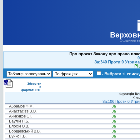
Верховн
Офіційний в
Про проект Закону про право влас
0
За:340 Проти:0 Утрима
Рі
- Вибрати зі списк
Зберегти
в
форматі RTF
Фракція Ком
Кіль
За:106 Проти:0 Утрим
Абрамов Ф.М.
За
Анастасієв В.О.
За
Аннєнков Є.І.
За
Баулін П.Б.
За
Блохін О.В.
За
Борщевський В.В.
За
Буйко Г.В.
За