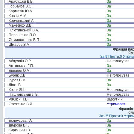
Арабаджи В.В.
За
Горбачов В.С.
За
Кармазін Ю.А.
За
Ковач М.М.
За
Корчинський А.І.
За
Макеєнко В.В.
За
Плютинський В.А.
За
Порошенко П.О.
За
Семиноженко В.П.
За
Шмаров В.М.
За
Фракція па
Кіл
За:9 Проти:0 Утрим
Абдуллін О.Р.
Не голосував
Антоньєва Г.П.
За
Біловол О.М.
За
Буряк С.В.
Не голосував
Гуров В.М.
За
Діяк І.В.
За
Козак Я.І.
Не голосував
Пашковський Л.Б.
Не голосував
Рябікін П.Б.
Відсутній
Стоженко В.Я.
Утримався
Фракція 
Кіл
За:15 Проти:0 Утрим
Бєлоусова І.А.
За
Діброва В.Г.
За
Кирюшин І.В.
За