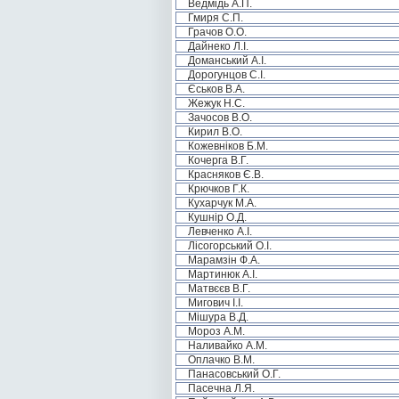
Ведмідь А.П.
Гмиря С.П.
Грачов О.О.
Дайнеко Л.І.
Доманський А.І.
Дорогунцов С.І.
Єськов В.А.
Жежук Н.С.
Зачосов В.О.
Кирил В.О.
Кожевніков Б.М.
Кочерга В.Г.
Красняков Є.В.
Крючков Г.К.
Кухарчук М.А.
Кушнір О.Д.
Левченко А.І.
Лісогорський О.І.
Марамзін Ф.А.
Мартинюк А.І.
Матвєєв В.Г.
Мигович І.І.
Мішура В.Д.
Мороз А.М.
Наливайко А.М.
Оплачко В.М.
Панасовський О.Г.
Пасечна Л.Я.