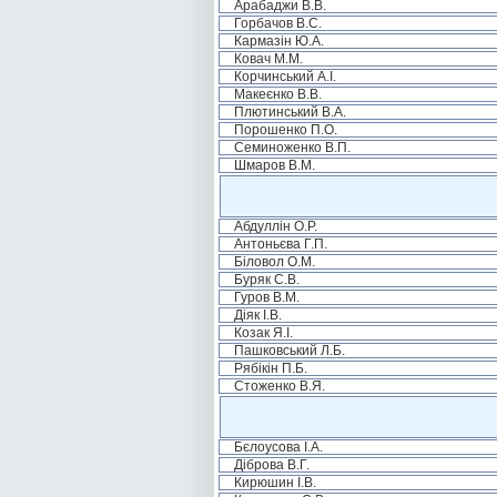
Арабаджи В.В.
Горбачов В.С.
Кармазін Ю.А.
Ковач М.М.
Корчинський А.І.
Макеєнко В.В.
Плютинський В.А.
Порошенко П.О.
Семиноженко В.П.
Шмаров В.М.
Абдуллін О.Р.
Антоньєва Г.П.
Біловол О.М.
Буряк С.В.
Гуров В.М.
Діяк І.В.
Козак Я.І.
Пашковський Л.Б.
Рябікін П.Б.
Стоженко В.Я.
Бєлоусова І.А.
Діброва В.Г.
Кирюшин І.В.