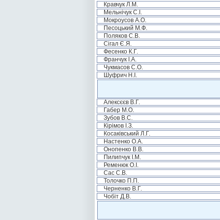
Кравчук Л.М.
Мельнічук С.І.
Мокроусов А.О.
Песоцький М.Ф.
Поляков С.В.
Сігал Є.Я.
Фесенко К.Г.
Франчук І.А.
Чукмасов С.О.
Шуфрич Н.І.
Алексєєв В.Г.
Габер М.О.
Зубов В.С.
Кірімов І.З.
Косаківський Л.Г.
Настенко О.А.
Онопенко В.В.
Пилипчук І.М.
Ременюк О.І.
Сас С.В.
Толочко П.П.
Черненко В.Г.
Чобіт Д.В.