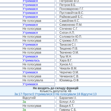
Утримався
Петренко В.О.
Утримався
Петров В.Б.
Утримався
Пономаренко Г.Г.
Утримався
Пустовойтов В.С.
Утримався
Райковський Б.С.
Не голосував
Самойлик К.С.
Утримався
Симоненко П.М.
Не голосував
Сінченко С.Г.
Утримався
Снігач А.П.
Не голосував
Соломатін Ю.П.
Не голосував
Стрижко Л.П.
Утримався
Танасов С.І.
Не голосував
Тищенко П.В.
Не голосував
Ткаченко О.М.
Утримався
Туш М.Н.
Утрималась
Хара В.Г.
Не голосував
Хунов А.І.
Не голосував
Чекалін В.М.
Утримався
Чернічко О.М.
Не голосував
Чичканов С.В.
Не голосувала
Юхимець О.Ф.
Утримався
Не входять до складу фракцій
Кількість депутатів: 48
За:17 Проти:0 Утрималися:0 Не голосували:18 Відсутні:13
Відсутній
Баранчик І.І.
За
Білоус А.О.
Не голосував
Ващук К.Т.
За
Гавриш С.Б.