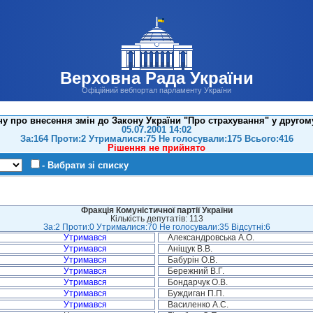
Верховна Рада України
Офіційний вебпортал парламенту України
у про внесення змін до Закону України "Про страхування" у другом
05.07.2001 14:02
За:164 Проти:2 Утрималися:75 Не голосували:175 Всього:416
Рішення не прийнято
- Вибрати зі списку
Фракція Комуністичної партії України
Кількість депутатів: 113
За:2 Проти:0 Утрималися:70 Не голосували:35 Відсутні:6
Утримався
Александровська А.О.
Утримався
Аніщук В.В.
Утримався
Бабурін О.В.
Утримався
Бережний В.Г.
Утримався
Бондарчук О.В.
Утримався
Буждиган П.П.
Утримався
Василенко А.С.