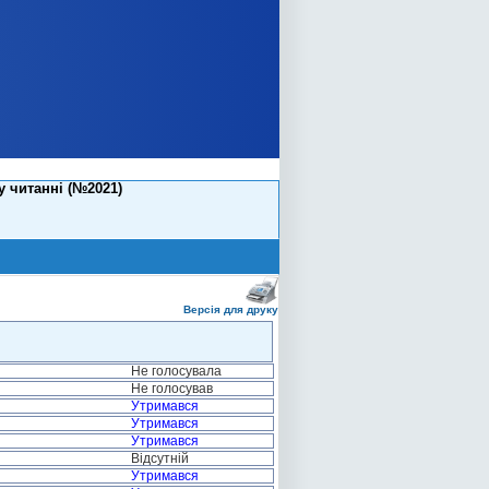
у читанні (№2021)
Версія для друку
Не голосувала
Не голосував
Утримався
Утримався
Утримався
Відсутній
Утримався