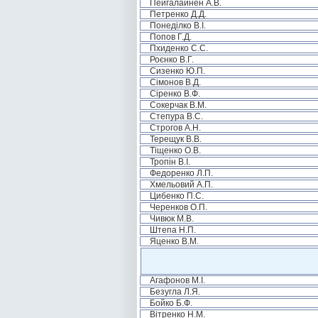
Пейгалайнен А.В.
Петренко Д.Д.
Понеділко В.І.
Попов Г.Д.
Пхиденко С.С.
Роєнко В.Г.
Сизенко Ю.П.
Сімонов В.Д.
Сіренко В.Ф.
Сокерчак В.М.
Степура В.С.
Строгов А.Н.
Терещук В.В.
Тіщенко О.В.
Тропін В.І.
Федоренко Л.П.
Хмельовий А.П.
Цибенко П.С.
Черенков О.П.
Чивюк М.В.
Штепа Н.П.
Яценко В.М.
Агафонов М.І.
Безугла Л.Я.
Бойко Б.Ф.
Вітренко Н.М.