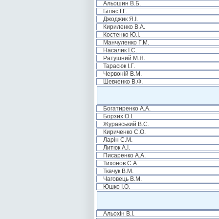
Альошин В.Б.
Білас І.Г.
Джоджик Я.І.
Кириленко В.А.
Костенко Ю.І.
Манчуленко Г.М.
Насалик І.С.
Ратушний М.Я.
Тарасюк І.Г.
Червоній В.М.
Шевченко В.Ф.
Богатиренко А.А.
Борзих О.І.
Журавський В.С.
Кириченко С.О.
Ларін С.М.
Литюк А.І.
Писаренко А.А.
Тихонов С.А.
Ткачук В.М.
Чаговець В.М.
Юшко І.О.
Альохін В.І.