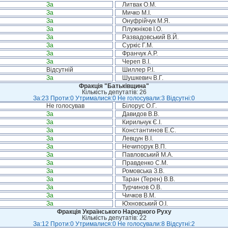
За
Литвак О.М.
За
Мичко М.І.
За
Онуфрійчук М.Я.
За
Плужніков І.О.
За
Развадовський В.Й.
За
Суркіс Г.М.
За
Франчук А.Р.
За
Череп В.І.
Відсутній
Шиллер Р.І.
За
Шушкевич В.Г.
Фракція "Батьківщина"
Кількість депутатів: 26
За:23 Проти:0 Утрималися:0 Не голосували:3 Відсутні:0
Не голосував
Білорус О.Г.
За
Давидов В.В.
За
Кирильчук Є.І.
За
Константинов Е.С.
За
Левцун В.І.
За
Нечипорук В.П.
За
Павловський М.А.
За
Правденко С.М.
За
Ромовська З.В.
За
Таран (Терен) В.В.
За
Турчинов О.В.
За
Чичков В.М.
За
Юхновський О.І.
Фракція Українського Народного Руху
Кількість депутатів: 22
За:12 Проти:0 Утрималися:0 Не голосували:8 Відсутні:2