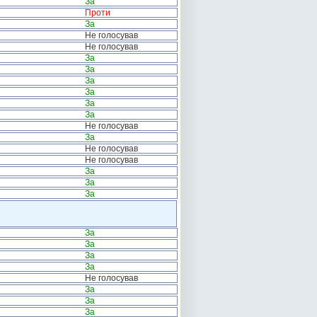
За
Проти
За
Не голосував
Не голосував
За
За
За
За
За
За
Не голосував
За
Не голосував
Не голосував
За
За
За
За
За
За
За
Не голосував
За
За
За