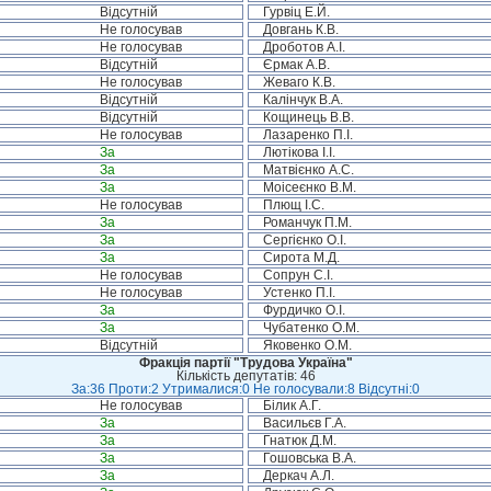
Відсутній
Гурвіц Е.Й.
Не голосував
Довгань К.В.
Не голосував
Дроботов А.І.
Відсутній
Єрмак А.В.
Не голосував
Жеваго К.В.
Відсутній
Калінчук В.А.
Відсутній
Кощинець В.В.
Не голосував
Лазаренко П.І.
За
Лютікова І.І.
За
Матвієнко А.С.
За
Моісеєнко В.М.
Не голосував
Плющ І.С.
За
Романчук П.М.
За
Сергієнко О.І.
За
Сирота М.Д.
Не голосував
Сопрун С.І.
Не голосував
Устенко П.І.
За
Фурдичко О.І.
За
Чубатенко О.М.
Відсутній
Яковенко О.М.
Фракція партії "Трудова Україна"
Кількість депутатів: 46
За:36 Проти:2 Утрималися:0 Не голосували:8 Відсутні:0
Не голосував
Білик А.Г.
За
Васильєв Г.А.
За
Гнатюк Д.М.
За
Гошовська В.А.
За
Деркач А.Л.