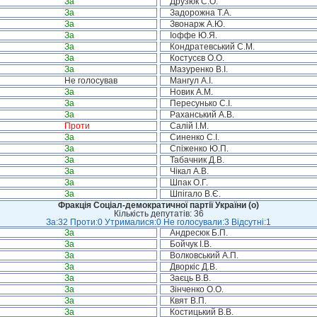
За
Друзюк С.О.
За
Задорожна Т.А.
За
Звонарж А.Ю.
За
Іоффе Ю.Я.
За
Кондратевський С.М.
За
Костусєв О.О.
За
Мазуренко В.І.
Не голосував
Мангул А.І.
За
Новик А.М.
За
Пересунько С.І.
За
Раханський А.В.
Проти
Салій І.М.
За
Синенко С.І.
За
Спіженко Ю.П.
За
Табачник Д.В.
За
Чікал А.В.
За
Шпак О.Г.
За
Шпігало В.Є.
Фракція Соціал-демократичної партії України (о)
Кількість депутатів: 36
За:32 Проти:0 Утрималися:0 Не голосували:3 Відсутні:1
За
Андресюк Б.П.
За
Бойчук І.В.
За
Волковський А.П.
За
Дворкіс Д.В.
За
Заєць В.В.
За
Зінченко О.О.
За
Квят В.П.
За
Костицький В.В.