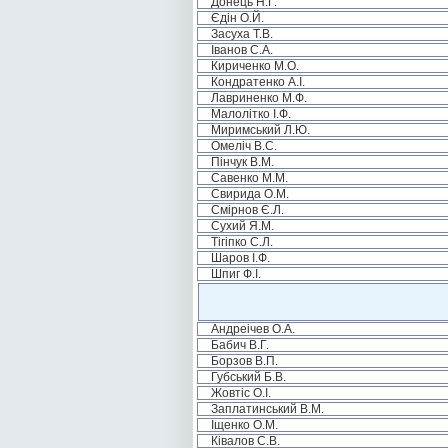
Донець Н.Г.
Єдін О.Й.
Засуха Т.В.
Іванов С.А.
Кириченко М.О.
Кондратенко А.І.
Лавриненко М.Ф.
Малолітко І.Ф.
Миримський Л.Ю.
Омеліч В.С.
Пінчук В.М.
Савенко М.М.
Свирида О.М.
Смірнов Є.Л.
Сухий Я.М.
Тігіпко С.Л.
Шаров І.Ф.
Шпиг Ф.І.
Андреічев О.А.
Бабич В.Г.
Борзов В.П.
Губський Б.В.
Жовтіс О.І.
Заплатинський В.М.
Іщенко О.М.
Ківалов С.В.