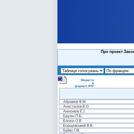
Про проект Закон
Зберегти
в
форматі RTF
Абрамов Ф.М.
Анастасієв В.О.
Аннєнков Є.І.
Баулін П.Б.
Блохін О.В.
Борщевський В.В.
Буйко Г.В.