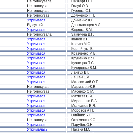
Не голосувала
Гінзбург О.П.
Не голосував
Голуб О.В.
Не голосував
Гуренко С.І.
Не голосував
Долженко Г.П.
Утримався
Донченко Ю.Г.
Відсутній
Драголюнцев А.Д.
Утримався
Єщенко В.М.
Не голосувала
Заклунна В.Г.
Утримався
Іванов В.Г.
Утримався
Клочко М.О.
Утримався
Корнійчук І.В.
Утримався
Кравченко М.В.
Утримався
Круценко В.Я.
Утримався
Кузнєцов П.С.
Утримався
Кучеренко В.М.
Утримався
Лантух В.І.
Утримався
Лешан Е.А.
Утримався
Малєвський О.Т.
Не голосував
Мармазов Є.В.
Не голосував
Масенко О.М.
Утримався
Матвєєв В.Й.
Утримався
Мироненко В.А.
Утримався
Молчанов Б.Я.
Утримався
Морозов А.П.
Утримався
Олійник Б.І.
Не голосував
Охріменко К.О.
Утримався
Парубок О.Н.
Утрималась
Пасєка М.С.