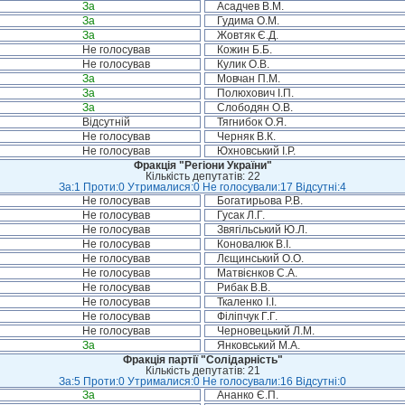
За
Асадчев В.М.
За
Гудима О.М.
За
Жовтяк Є.Д.
Не голосував
Кожин Б.Б.
Не голосував
Кулик О.В.
За
Мовчан П.М.
За
Полюхович І.П.
За
Слободян О.В.
Відсутній
Тягнибок О.Я.
Не голосував
Черняк В.К.
Не голосував
Юхновський І.Р.
Фракція "Регіони України"
Кількість депутатів: 22
За:1 Проти:0 Утрималися:0 Не голосували:17 Відсутні:4
Не голосував
Богатирьова Р.В.
Не голосував
Гусак Л.Г.
Не голосував
Звягільський Ю.Л.
Не голосував
Коновалюк В.І.
Не голосував
Лєщинський О.О.
Не голосував
Матвієнков С.А.
Не голосував
Рибак В.В.
Не голосував
Ткаленко І.І.
Не голосував
Філіпчук Г.Г.
Не голосував
Черновецький Л.М.
За
Янковський М.А.
Фракція партії "Солідарність"
Кількість депутатів: 21
За:5 Проти:0 Утрималися:0 Не голосували:16 Відсутні:0
За
Ананко Є.П.