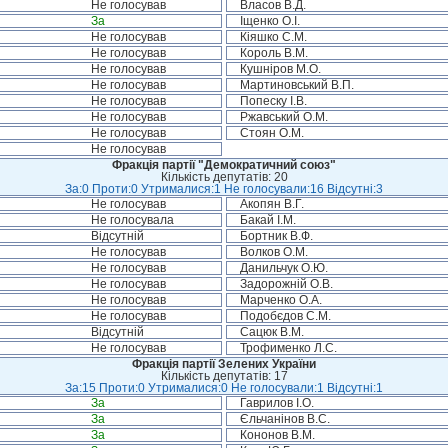
Не голосував
Власов В.Д.
За
Іщенко О.І.
Не голосував
Кіяшко С.М.
Не голосував
Король В.М.
Не голосував
Кушніров М.О.
Не голосував
Мартиновський В.П.
Не голосував
Попеску І.В.
Не голосував
Ржавський О.М.
Не голосував
Стоян О.М.
Не голосував
Фракція партії "Демократичний союз"
Кількість депутатів: 20
За:0 Проти:0 Утрималися:1 Не голосували:16 Відсутні:3
Не голосував
Акопян В.Г.
Не голосувала
Бакай І.М.
Відсутній
Бортник В.Ф.
Не голосував
Волков О.М.
Не голосував
Данильчук О.Ю.
Не голосував
Задорожній О.В.
Не голосував
Марченко О.А.
Не голосував
Подобєдов С.М.
Відсутній
Сацюк В.М.
Не голосував
Трофименко Л.С.
Фракція партії Зелених України
Кількість депутатів: 17
За:15 Проти:0 Утрималися:0 Не голосували:1 Відсутні:1
За
Гаврилов І.О.
За
Єльчанінов В.С.
За
Кононов В.М.