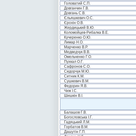
Головатий С.П.
Довганчин Г.В.
Довгань С.В.
Єльяшкевич О.С.
Єрохін О.В.
Жердицький В.Ю.
Коломойцев-Рибалка В.Е.
Кучеренко О.Ю.
Лимар Н.О.
Марченко В.Р.
Медведчук В.В.
Омельченко Г.О.
Пухкал О.Г.
Сафронов С.О.
Сидорчук М.Ю.
Ситник К.М.
Сушкевич В.М.
Федорин Я.В.
Чиж І.С.
Шишкін В.І.
Балашов Г.В.
Богословська І.Г.
Гадяцький Л.М.
Горбатов В.М.
Дашутін Г.П.