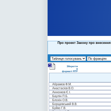
Про проект Закону про внесення 
Зберегти
в
форматі RTF
Абрамов Ф.М.
Анастасієв В.О.
Аннєнков Є.І.
Баулін П.Б.
Блохін О.В.
Борщевський В.В.
Буйко Г.В.