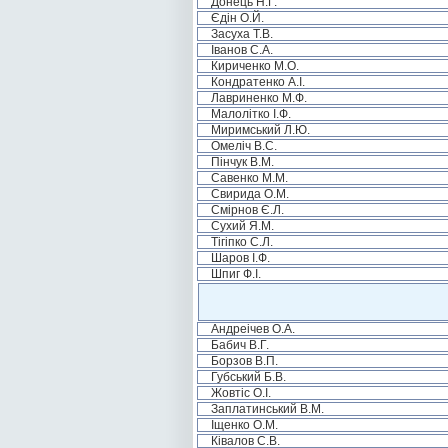
Донець Н.Г.
Єдін О.Й.
Засуха Т.В.
Іванов С.А.
Кириченко М.О.
Кондратенко А.І.
Лавриненко М.Ф.
Малолітко І.Ф.
Миримський Л.Ю.
Омеліч В.С.
Пінчук В.М.
Савенко М.М.
Свирида О.М.
Смірнов Є.Л.
Сухий Я.М.
Тігіпко С.Л.
Шаров І.Ф.
Шпиг Ф.І.
Андреічев О.А.
Бабич В.Г.
Борзов В.П.
Губський Б.В.
Жовтіс О.І.
Заплатинський В.М.
Іщенко О.М.
Ківалов С.В.