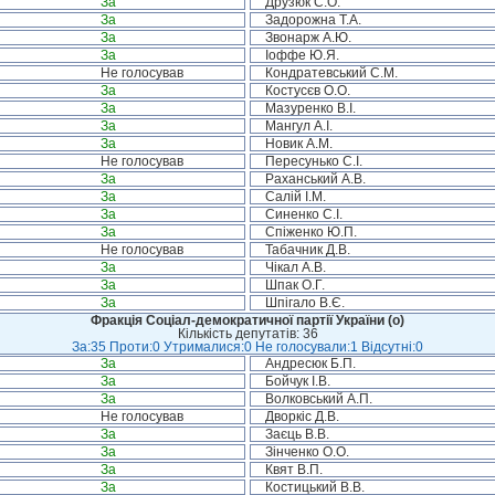
За
Друзюк С.О.
За
Задорожна Т.А.
За
Звонарж А.Ю.
За
Іоффе Ю.Я.
Не голосував
Кондратевський С.М.
За
Костусєв О.О.
За
Мазуренко В.І.
За
Мангул А.І.
За
Новик А.М.
Не голосував
Пересунько С.І.
За
Раханський А.В.
За
Салій І.М.
За
Синенко С.І.
За
Спіженко Ю.П.
Не голосував
Табачник Д.В.
За
Чікал А.В.
За
Шпак О.Г.
За
Шпігало В.Є.
Фракція Соціал-демократичної партії України (о)
Кількість депутатів: 36
За:35 Проти:0 Утрималися:0 Не голосували:1 Відсутні:0
За
Андресюк Б.П.
За
Бойчук І.В.
За
Волковський А.П.
Не голосував
Дворкіс Д.В.
За
Заєць В.В.
За
Зінченко О.О.
За
Квят В.П.
За
Костицький В.В.