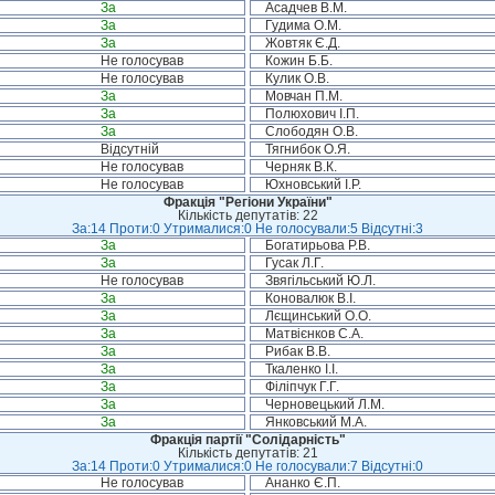
За
Асадчев В.М.
За
Гудима О.М.
За
Жовтяк Є.Д.
Не голосував
Кожин Б.Б.
Не голосував
Кулик О.В.
За
Мовчан П.М.
За
Полюхович І.П.
За
Слободян О.В.
Відсутній
Тягнибок О.Я.
Не голосував
Черняк В.К.
Не голосував
Юхновський І.Р.
Фракція "Регіони України"
Кількість депутатів: 22
За:14 Проти:0 Утрималися:0 Не голосували:5 Відсутні:3
За
Богатирьова Р.В.
За
Гусак Л.Г.
Не голосував
Звягільський Ю.Л.
За
Коновалюк В.І.
За
Лєщинський О.О.
За
Матвієнков С.А.
За
Рибак В.В.
За
Ткаленко І.І.
За
Філіпчук Г.Г.
За
Черновецький Л.М.
За
Янковський М.А.
Фракція партії "Солідарність"
Кількість депутатів: 21
За:14 Проти:0 Утрималися:0 Не голосували:7 Відсутні:0
Не голосував
Ананко Є.П.