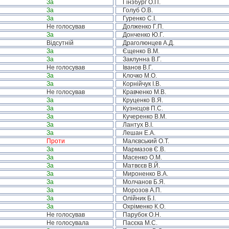
За
Гінзбург О.П.
За
Голуб О.В.
За
Гуренко С.І.
Не голосував
Долженко Г.П.
За
Донченко Ю.Г.
Відсутній
Драголюнцев А.Д.
За
Єщенко В.М.
За
Заклунна В.Г.
Не голосував
Іванов В.Г.
За
Клочко М.О.
За
Корнійчук І.В.
Не голосував
Кравченко М.В.
За
Круценко В.Я.
За
Кузнєцов П.С.
За
Кучеренко В.М.
За
Лантух В.І.
За
Лешан Е.А.
Проти
Малєвський О.Т.
За
Мармазов Є.В.
За
Масенко О.М.
За
Матвєєв В.Й.
За
Мироненко В.А.
За
Молчанов Б.Я.
За
Морозов А.П.
За
Олійник Б.І.
За
Охріменко К.О.
Не голосував
Парубок О.Н.
Не голосувала
Пасєка М.С.