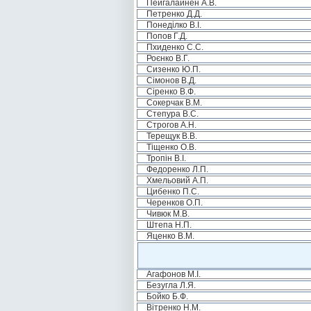
Пейгалайнен А.В.
Петренко Д.Д.
Понеділко В.І.
Попов Г.Д.
Пхиденко С.С.
Роєнко В.Г.
Сизенко Ю.П.
Сімонов В.Д.
Сіренко В.Ф.
Сокерчак В.М.
Степура В.С.
Строгов А.Н.
Терещук В.В.
Тіщенко О.В.
Тропін В.І.
Федоренко Л.П.
Хмельовий А.П.
Цибенко П.С.
Черенков О.П.
Чивюк М.В.
Штепа Н.П.
Яценко В.М.
Агафонов М.І.
Безугла Л.Я.
Бойко Б.Ф.
Вітренко Н.М.