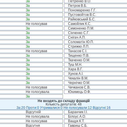
За
Петренко В.О.
За
Петров В.Б.
За
Пономаренко Г.Г.
За
Пустовойтов В.С.
За
Райковський Б.С.
Не голосував
Самойлик К.С.
За
Симоненко П.М.
За
Сінченко С.Г.
За
Снігач А.П.
За
Соломатін Ю.П.
За
Стрижко Л.П.
Не голосував
Танасов С.І.
За
Тищенко П.В.
За
Ткаченко О.М.
За
Туш М.Н.
За
Хара В.Г.
За
Хунов А.І.
За
Чекалін В.М.
За
Чернічко О.М.
Не голосував
Чичканов С.В.
Не голосувала
Юхимець О.Ф.
За
Не входять до складу фракцій
Кількість депутатів: 48
За:20 Проти:0 Утрималися:0 Не голосували:12 Відсутні:16
Відсутній
Баранчик І.І.
Не голосувала
Білоус А.О.
Не голосував
Ващук К.Т.
Відсутня
Гавриш С.Б.