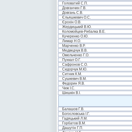
Головатий С.П.
Довганчин Г.В.
Довгань С.В.
Єльяшкевич О.С.
Єрохін О.В.
Жердицький В.Ю.
Коломойцев-Рибалка В.Е.
Кучеренко О.Ю.
Лимар Н.О.
Марченко В.Р.
Медведчук В.В.
Омельченко Г.О.
Пухкал О.Г.
Сафронов С.О.
Сидорчук М.Ю.
Ситник К.М.
Сушкевич В.М.
Федорин Я.В.
Чиж І.С.
Шишкін В.І.
Балашов Г.В.
Богословська І.Г.
Гадяцький Л.М.
Горбатов В.М.
Дашутін Г.П.