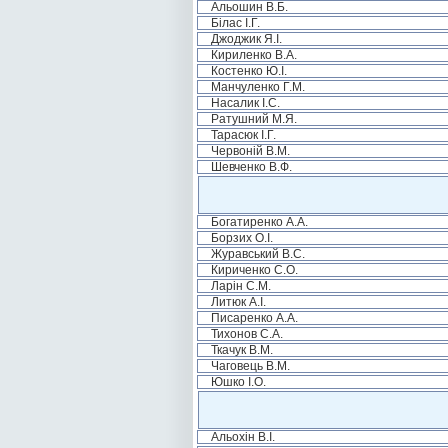
Альошин В.Б.
Білас І.Г.
Джоджик Я.І.
Кириленко В.А.
Костенко Ю.І.
Манчуленко Г.М.
Насалик І.С.
Ратушний М.Я.
Тарасюк І.Г.
Червоній В.М.
Шевченко В.Ф.
Богатиренко А.А.
Борзих О.І.
Журавський В.С.
Кириченко С.О.
Ларін С.М.
Литюк А.І.
Писаренко А.А.
Тихонов С.А.
Ткачук В.М.
Чаговець В.М.
Юшко І.О.
Альохін В.І.