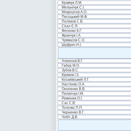
Кравчук Л.М.
Мельнічук С.І.
Мокроусов А.О.
Песоцький М.Ф.
Поляков С.В.
Сігал Є.Я.
Фесенко К.Г.
Франчук І.А.
Чукмасов С.О.
Шуфрич Н.І.
Алексєєв В.Г.
Габер М.О.
Зубов В.С.
Кірімов І.З.
Косаківський Л.Г.
Настенко О.А.
Онопенко В.В.
Пилипчук І.М.
Ременюк О.І.
Сас С.В.
Толочко П.П.
Черненко В.Г.
Чобіт Д.В.