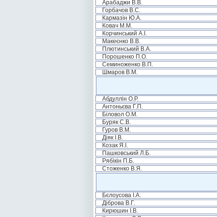
Арабаджи В.В.
Горбачов В.С.
Кармазін Ю.А.
Ковач М.М.
Корчинський А.І.
Макеєнко В.В.
Плютинський В.А.
Порошенко П.О.
Семиноженко В.П.
Шмаров В.М.
Абдуллін О.Р.
Антоньєва Г.П.
Біловол О.М.
Буряк С.В.
Гуров В.М.
Діяк І.В.
Козак Я.І.
Пашковський Л.Б.
Рябікін П.Б.
Стоженко В.Я.
Бєлоусова І.А.
Діброва В.Г.
Кирюшин І.В.