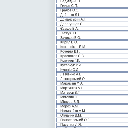
Ведмідь А.П.
Гмиря С.П.
Грачов О.О.
Дайнеко Л.І.
Доманський А.І.
Дорогунцов С.І.
Єськов В.А.
Жежук Н.С.
Зачосов В.О.
Кирил В.О.
Кожевніков Б.М.
Кочерга В.Г.
Красняков Є.В.
Крючков Г.К.
Кухарчук М.А.
Кушнір О.Д.
Левченко А.І.
Лісогорський О.І.
Марамзін Ф.А.
Мартинюк А.І.
Матвєєв В.Г.
Мигович І.І.
Мішура В.Д.
Мороз А.М.
Наливайко А.М.
Оплачко В.М.
Панасовський О.Г.
Пасечна Л.Я.