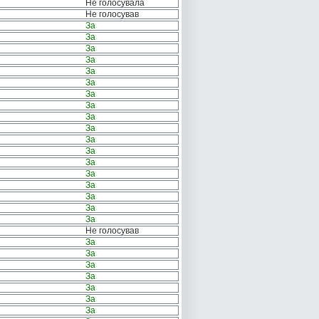
Не голосувала
Не голосував
За
За
За
За
За
За
За
За
За
За
За
За
За
За
За
За
За
За
Не голосував
За
За
За
За
За
За
За