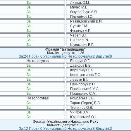
За
Литвак О.М.
За
Мичко М.І.
За
Онуфрійчук М.Я.
За
Плужніков І.О.
За
Развадовський В.Й.
За
Суркіс Г.М.
За
Франчук А.Р.
За
Череп В.І.
За
Шиллер Р.І.
За
Шушкевич В.Г.
Фракція "Батьківщина"
Кількість депутатів: 26
За:24 Проти:0 Утрималися:0 Не голосували:2 Відсутні:0
Не голосував
Білорус О.Г.
За
Давидов В.В.
За
Кирильчук Є.І.
За
Константинов Е.С.
За
Левцун В.І.
За
Нечипорук В.П.
За
Павловський М.А.
За
Правденко С.М.
Не голосував
Ромовська З.В.
За
Таран (Терен) В.В.
За
Турчинов О.В.
За
Чичков В.М.
За
Юхновський О.І.
Фракція Українського Народного Руху
Кількість депутатів: 22
За:12 Проти:0 Утрималися:0 Не голосували:8 Відсутні:2