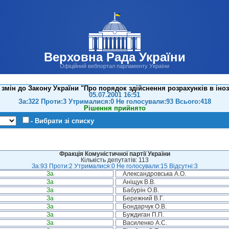
Верховна Рада України
Офіційний вебпортал парламенту України
змін до Закону України "Про порядок здійснення розрахунків в іноз
05.07.2001 16:51
За:322 Проти:3 Утрималися:0 Не голосували:93 Всього:418
Рішення прийнято
- Вибрати зі списку
Фракція Комуністичної партії України
Кількість депутатів: 113
За:93 Проти:2 Утрималися:0 Не голосували:15 Відсутні:3
За
Александровська А.О.
За
Аніщук В.В.
За
Бабурін О.В.
За
Бережний В.Г.
За
Бондарчук О.В.
За
Буждиган П.П.
За
Василенко А.С.