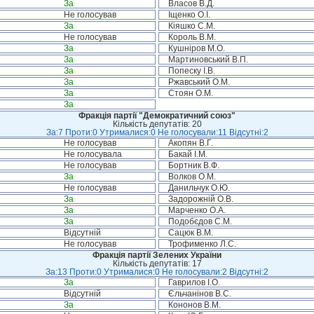
За
Власов В.Д.
Не голосував
Іщенко О.І.
За
Кіяшко С.М.
Не голосував
Король В.М.
За
Кушніров М.О.
За
Мартиновський В.П.
За
Попеску І.В.
За
Ржавський О.М.
За
Стоян О.М.
За
Фракція партії "Демократичний союз"
Кількість депутатів: 20
За:7 Проти:0 Утрималися:0 Не голосували:11 Відсутні:2
Не голосував
Акопян В.Г.
Не голосувала
Бакай І.М.
Не голосував
Бортник В.Ф.
За
Волков О.М.
Не голосував
Данильчук О.Ю.
За
Задорожній О.В.
За
Марченко О.А.
За
Подобєдов С.М.
Відсутній
Сацюк В.М.
Не голосував
Трофименко Л.С.
Фракція партії Зелених України
Кількість депутатів: 17
За:13 Проти:0 Утрималися:0 Не голосували:2 Відсутні:2
За
Гаврилов І.О.
Відсутній
Єльчанінов В.С.
За
Кононов В.М.