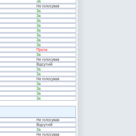
За
Не голосував
За
За
За
За
За
За
За
За
Проти
За
Не голосував
Відсутній
За
За
Не голосував
За
За
За
За
Не голосував
Відсутній
За
Не голосував