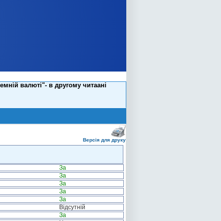
емній валюті"- в другому читаані
Версія для друку
За
За
За
За
За
Відсутній
За