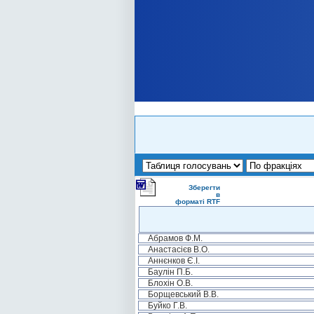
Зберегти
в
форматі RTF
Абрамов Ф.М.
Анастасієв В.О.
Аннєнков Є.І.
Баулін П.Б.
Блохін О.В.
Борщевський В.В.
Буйко Г.В.