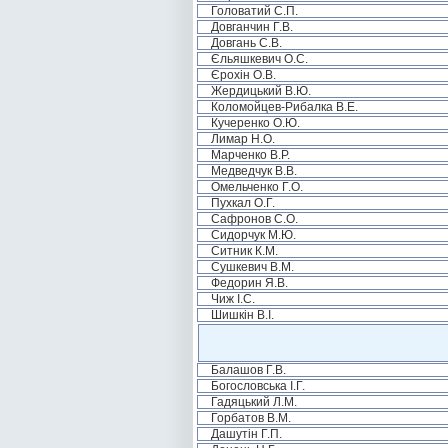
Головатий С.П.
Довганчин Г.В.
Довгань С.В.
Єльяшкевич О.С.
Єрохін О.В.
Жердицький В.Ю.
Коломойцев-Рибалка В.Е.
Кучеренко О.Ю.
Лимар Н.О.
Марченко В.Р.
Медведчук В.В.
Омельченко Г.О.
Пухкал О.Г.
Сафронов С.О.
Сидорчук М.Ю.
Ситник К.М.
Сушкевич В.М.
Федорин Я.В.
Чиж І.С.
Шишкін В.І.
Балашов Г.В.
Богословська І.Г.
Гадяцький Л.М.
Горбатов В.М.
Дашутін Г.П.