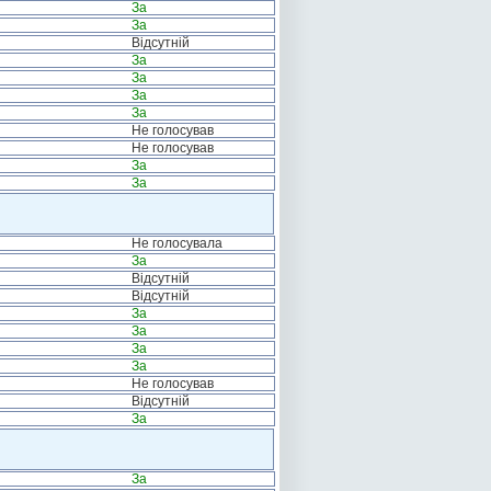
За
За
Відсутній
За
За
За
За
Не голосував
Не голосував
За
За
Не голосувала
За
Відсутній
Відсутній
За
За
За
За
Не голосував
Відсутній
За
За