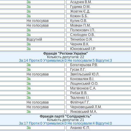
За
Асадчев В.М.
За
Гудима О.М.
За
Жовтяк Є.Д.
За
Кожин Б.Б.
Не голосував
Кулик О.В.
Не голосував
Мовчан П.М.
За
Полюхович І.П.
За
Слободян О.В.
Відсутній
Тягнибок О.Я.
За
Черняк В.К.
За
Юхновський І.Р.
Фракція "Регіони України"
Кількість депутатів: 22
За:14 Проти:0 Утрималися:0 Не голосували:5 Відсутні:3
За
Богатирьова Р.В.
За
Гусак Л.Г.
Не голосував
Звягільський Ю.Л.
За
Коновалюк В.І.
За
Лєщинський О.О.
За
Матвієнков С.А.
За
Рибак В.В.
За
Ткаленко І.І.
Не голосував
Філіпчук Г.Г.
Не голосував
Черновецький Л.М.
За
Янковський М.А.
Фракція партії "Солідарність"
Кількість депутатів: 21
За:17 Проти:0 Утрималися:0 Не голосували:4 Відсутні:0
За
Ананко Є.П.