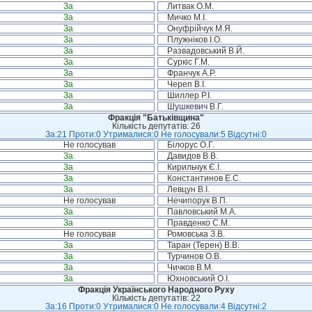
За
Литвак О.М.
За
Мичко М.І.
За
Онуфрійчук М.Я.
За
Плужніков І.О.
За
Развадовський В.Й.
За
Суркіс Г.М.
За
Франчук А.Р.
За
Череп В.І.
За
Шиллер Р.І.
За
Шушкевич В.Г.
Фракція "Батьківщина"
Кількість депутатів: 26
За:21 Проти:0 Утрималися:0 Не голосували:5 Відсутні:0
Не голосував
Білорус О.Г.
За
Давидов В.В.
За
Кирильчук Є.І.
За
Константинов Е.С.
За
Левцун В.І.
Не голосував
Нечипорук В.П.
За
Павловський М.А.
За
Правденко С.М.
Не голосував
Ромовська З.В.
За
Таран (Терен) В.В.
За
Турчинов О.В.
За
Чичков В.М.
За
Юхновський О.І.
Фракція Українського Народного Руху
Кількість депутатів: 22
За:16 Проти:0 Утрималися:0 Не голосували:4 Відсутні:2