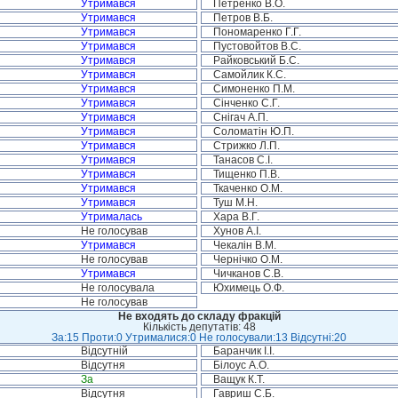
Утримався
Петренко В.О.
Утримався
Петров В.Б.
Утримався
Пономаренко Г.Г.
Утримався
Пустовойтов В.С.
Утримався
Райковський Б.С.
Утримався
Самойлик К.С.
Утримався
Симоненко П.М.
Утримався
Сінченко С.Г.
Утримався
Снігач А.П.
Утримався
Соломатін Ю.П.
Утримався
Стрижко Л.П.
Утримався
Танасов С.І.
Утримався
Тищенко П.В.
Утримався
Ткаченко О.М.
Утримався
Туш М.Н.
Утрималась
Хара В.Г.
Не голосував
Хунов А.І.
Утримався
Чекалін В.М.
Не голосував
Чернічко О.М.
Утримався
Чичканов С.В.
Не голосувала
Юхимець О.Ф.
Не голосував
Не входять до складу фракцій
Кількість депутатів: 48
За:15 Проти:0 Утрималися:0 Не голосували:13 Відсутні:20
Відсутній
Баранчик І.І.
Відсутня
Білоус А.О.
За
Ващук К.Т.
Відсутня
Гавриш С.Б.