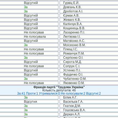
Відсутній
Гурвіц Е.Й.
За
Довгань К.В.
За
Дроботов А.І.
Відсутній
Єрмак А.В.
Відсутній
Жеваго К.В.
Відсутній
Калінчук В.А.
Відсутній
Кощинець В.В.
Не голосував
Лазаренко П.І.
Не голосувала
Лютікова І.І.
Відсутній
Матвієнко А.С.
За
Моісеєнко В.М.
Не голосував
Плющ І.С.
Не голосував
Романчук П.М.
За
Сергієнко О.І.
Відсутній
Сирота М.Д.
Не голосував
Сопрун С.І.
Відсутній
Устенко П.І.
Відсутній
Фурдичко О.І.
За
Чубатенко О.М.
Не голосував
Яковенко О.М.
Фракція партії "Трудова Україна"
Кількість депутатів: 46
За:41 Проти:1 Утрималися:0 Не голосували:2 Відсутні:2
За
Білик А.Г.
Відсутня
Васильєв Г.А.
За
Гнатюк Д.М.
За
Гошовська В.А.
За
Деркач А.Л.