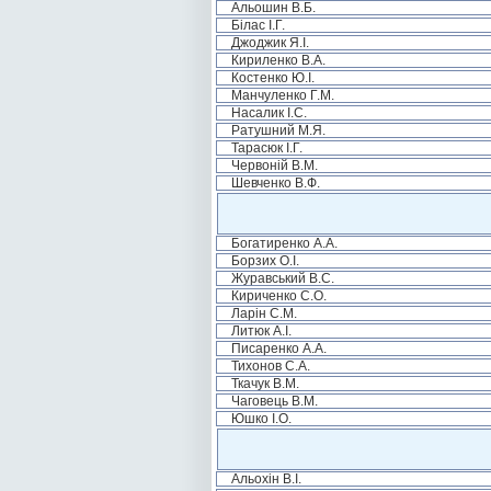
Альошин В.Б.
Білас І.Г.
Джоджик Я.І.
Кириленко В.А.
Костенко Ю.І.
Манчуленко Г.М.
Насалик І.С.
Ратушний М.Я.
Тарасюк І.Г.
Червоній В.М.
Шевченко В.Ф.
Богатиренко А.А.
Борзих О.І.
Журавський В.С.
Кириченко С.О.
Ларін С.М.
Литюк А.І.
Писаренко А.А.
Тихонов С.А.
Ткачук В.М.
Чаговець В.М.
Юшко І.О.
Альохін В.І.