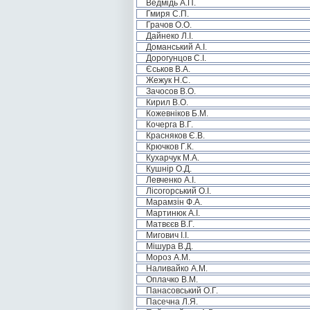
Ведмідь А.П.
Гмиря С.П.
Грачов О.О.
Дайнеко Л.І.
Доманський А.І.
Дорогунцов С.І.
Єськов В.А.
Жежук Н.С.
Зачосов В.О.
Кирил В.О.
Кожевніков Б.М.
Кочерга В.Г.
Красняков Є.В.
Крючков Г.К.
Кухарчук М.А.
Кушнір О.Д.
Левченко А.І.
Лісогорський О.І.
Марамзін Ф.А.
Мартинюк А.І.
Матвєєв В.Г.
Мигович І.І.
Мішура В.Д.
Мороз А.М.
Наливайко А.М.
Оплачко В.М.
Панасовський О.Г.
Пасечна Л.Я.