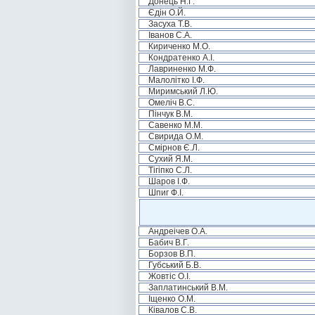
Донець Н.Г.
Єдін О.Й.
Засуха Т.В.
Іванов С.А.
Кириченко М.О.
Кондратенко А.І.
Лавриненко М.Ф.
Малолітко І.Ф.
Миримський Л.Ю.
Омеліч В.С.
Пінчук В.М.
Савенко М.М.
Свирида О.М.
Смірнов Є.Л.
Сухий Я.М.
Тігіпко С.Л.
Шаров І.Ф.
Шпиг Ф.І.
Андреічев О.А.
Бабич В.Г.
Борзов В.П.
Губський Б.В.
Жовтіс О.І.
Заплатинський В.М.
Іщенко О.М.
Ківалов С.В.