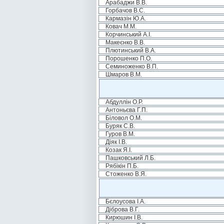
Арабаджи В.В.
Горбачов В.С.
Кармазін Ю.А.
Ковач М.М.
Корчинський А.І.
Макеєнко В.В.
Плютинський В.А.
Порошенко П.О.
Семиноженко В.П.
Шмаров В.М.
Абдуллін О.Р.
Антоньєва Г.П.
Біловол О.М.
Буряк С.В.
Гуров В.М.
Діяк І.В.
Козак Я.І.
Пашковський Л.Б.
Рябікін П.Б.
Стоженко В.Я.
Бєлоусова І.А.
Діброва В.Г.
Кирюшин І.В.