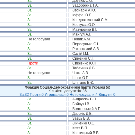
За
Друзюк С.О.
За
Задорожна Т.А.
За
Звонарж А.Ю.
За
Іоффе Ю.Я.
За
Кондратевський С.М.
За
Костусєв О.О.
За
Мазуренко В.І.
За
Мангул А.І.
Не голосував
Новик А.М.
За
Пересунько С.І.
За
Раханський А.В.
За
Салій І.М.
За
Синенко С.І.
Проти
Спіженко Ю.П.
За
Табачник Д.В.
Не голосував
Чікал А.В.
За
Шпак О.Г.
За
Шпігало В.Є.
Фракція Соціал-демократичної партії України (о)
Кількість депутатів: 36
За:32 Проти:0 Утрималися:0 Не голосували:4 Відсутні:0
За
Андресюк Б.П.
За
Бойчук І.В.
За
Волковський А.П.
За
Дворкіс Д.В.
За
Заєць В.В.
За
Зінченко О.О.
За
Квят В.П.
За
Костицький В.В.