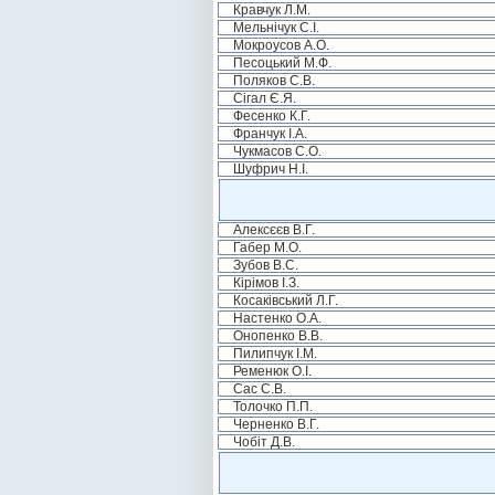
Кравчук Л.М.
Мельнічук С.І.
Мокроусов А.О.
Песоцький М.Ф.
Поляков С.В.
Сігал Є.Я.
Фесенко К.Г.
Франчук І.А.
Чукмасов С.О.
Шуфрич Н.І.
Алексєєв В.Г.
Габер М.О.
Зубов В.С.
Кірімов І.З.
Косаківський Л.Г.
Настенко О.А.
Онопенко В.В.
Пилипчук І.М.
Ременюк О.І.
Сас С.В.
Толочко П.П.
Черненко В.Г.
Чобіт Д.В.