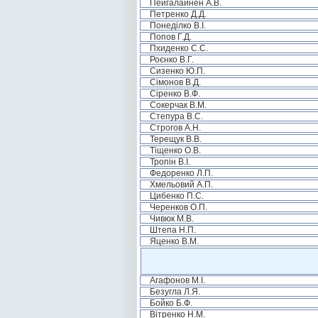
Пейгалайнен А.В.
Петренко Д.Д.
Понеділко В.І.
Попов Г.Д.
Пхиденко С.С.
Роєнко В.Г.
Сизенко Ю.П.
Сімонов В.Д.
Сіренко В.Ф.
Сокерчак В.М.
Степура В.С.
Строгов А.Н.
Терещук В.В.
Тіщенко О.В.
Тропін В.І.
Федоренко Л.П.
Хмельовий А.П.
Цибенко П.С.
Черенков О.П.
Чивюк М.В.
Штепа Н.П.
Яценко В.М.
Агафонов М.І.
Безугла Л.Я.
Бойко Б.Ф.
Вітренко Н.М.