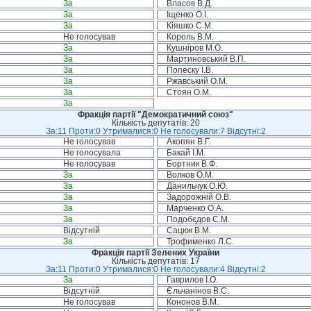
За
Власов В.Д.
За
Іщенко О.І.
За
Кіяшко С.М.
Не голосував
Король В.М.
За
Кушніров М.О.
За
Мартиновський В.П.
За
Попеску І.В.
За
Ржавський О.М.
За
Стоян О.М.
За
Фракція партії "Демократичний союз"
Кількість депутатів: 20
За:11 Проти:0 Утрималися:0 Не голосували:7 Відсутні:2
Не голосував
Акопян В.Г.
Не голосувала
Бакай І.М.
Не голосував
Бортник В.Ф.
За
Волков О.М.
За
Данильчук О.Ю.
За
Задорожній О.В.
За
Марченко О.А.
За
Подобєдов С.М.
Відсутній
Сацюк В.М.
За
Трофименко Л.С.
Фракція партії Зелених України
Кількість депутатів: 17
За:11 Проти:0 Утрималися:0 Не голосували:4 Відсутні:2
За
Гаврилов І.О.
Відсутній
Єльчанінов В.С.
Не голосував
Кононов В.М.