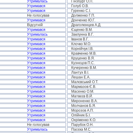
Утрималась
Гінзбург О.П.
Утримався
Голуб О.В.
Утримався
Гуренко С.І.
Не голосував
Долженко Г.П.
Утримався
Донченко Ю.Г.
Відсутній
Драголюнцев А.Д.
Утримався
Єщенко В.М.
Утрималась
Заклунна В.Г.
Утримався
Іванов В.Г.
Утримався
Клочко М.О.
Утримався
Корнійчук І.В.
Утримався
Кравченко М.В.
Утримався
Круценко В.Я.
Утримався
Кузнєцов П.С.
Утримався
Кучеренко В.М.
Утримався
Лантух В.І.
Утримався
Лешан Е.А.
Утримався
Малєвський О.Т.
Утримався
Мармазов Є.В.
Утримався
Масенко О.М.
Утримався
Матвєєв В.Й.
Утримався
Мироненко В.А.
Утримався
Молчанов Б.Я.
Утримався
Морозов А.П.
Утримався
Олійник Б.І.
Утримався
Охріменко К.О.
Не голосував
Парубок О.Н.
Утрималась
Пасєка М.С.