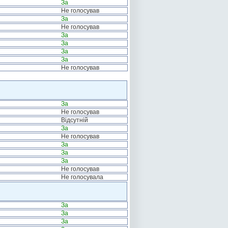
За
Не голосував
За
Не голосував
За
За
За
За
Не голосував
За
Не голосував
Відсутній
За
Не голосував
За
За
За
Не голосував
Не голосувала
За
За
За