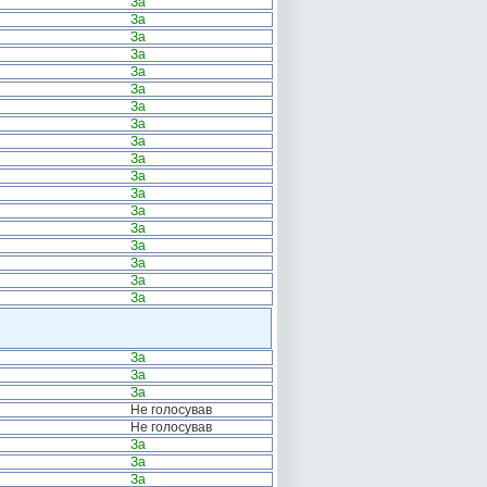
За
За
За
За
За
За
За
За
За
За
За
За
За
За
За
За
За
За
За
За
За
Не голосував
Не голосував
За
За
За