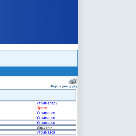
Версія для друку
Утрималась
Проти
Утримався
Утримався
Утримався
Відсутній
Утримався