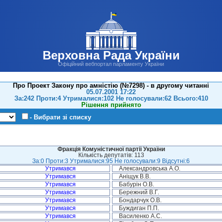
Верховна Рада України
Офіційний вебпортал парламенту України
Про Проект Закону про амністію (№7298) - в другому читанні
05.07.2001 17:22
За:242 Проти:4 Утрималися:102 Не голосували:62 Всього:410
Рішення прийнято
- Вибрати зі списку
Фракція Комуністичної партії України
Кількість депутатів: 113
За:0 Проти:3 Утрималися:95 Не голосували:9 Відсутні:6
Утримався
Александровська А.О.
Утримався
Аніщук В.В.
Утримався
Бабурін О.В.
Утримався
Бережний В.Г.
Утримався
Бондарчук О.В.
Утримався
Буждиган П.П.
Утримався
Василенко А.С.