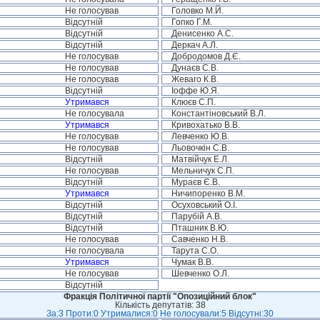
Не голосував
Головко М.Й.
Відсутній
Гопко Г.М.
Відсутній
Денисенко А.С.
Відсутній
Деркач А.Л.
Не голосував
Добродомов Д.Є.
Не голосував
Дунаєв С.В.
Не голосував
Жеваго К.В.
Відсутній
Іоффе Ю.Я.
Утримався
Клюєв С.П.
Не голосувала
Константіновський В.Л.
Утримався
Кривохатько В.В.
Не голосував
Левченко Ю.В.
Не голосував
Льовочкін С.В.
Відсутній
Матвійчук Е.Л.
Не голосував
Мельничук С.П.
Відсутній
Мураєв Є.В.
Утримався
Ничипоренко В.М.
Відсутній
Осуховський О.І.
Відсутній
Парубій А.В.
Відсутній
Пташник В.Ю.
Не голосував
Савченко Н.В.
Не голосувала
Тарута С.О.
Утримався
Чумак В.В.
Не голосував
Шевченко О.Л.
Відсутній
Фракція Політичної партії "Опозиційний блок"
Кількість депутатів: 38
За:3 Проти:0 Утрималися:0 Не голосували:5 Відсутні:30