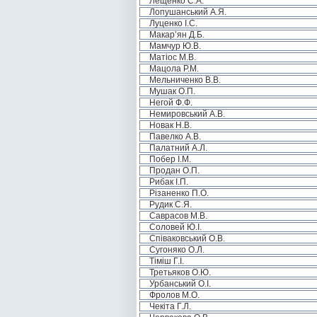
Лещенко С.А.
Лопушанський А.Я.
Луценко І.С.
Макар’ян Д.Б.
Мамчур Ю.В.
Матіос М.В.
Мацола Р.М.
Мельниченко В.В.
Мушак О.П.
Негой Ф.Ф.
Немировський А.В.
Новак Н.В.
Павелко А.В.
Палатний А.Л.
Побер І.М.
Продан О.П.
Рибак І.П.
Різаненко П.О.
Рудик С.Я.
Саврасов М.В.
Соловей Ю.І.
Співаковський О.В.
Сугоняко О.Л.
Тіміш Г.І.
Третьяков О.Ю.
Урбанський О.І.
Фролов М.О.
Чекіта Г.Л.