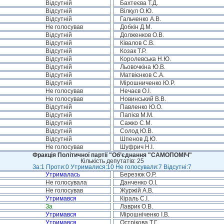
Відсутній
Бахтеєва Т.Д.
Відсутній
Вілкул О.Ю.
Відсутній
Гальченко А.В.
Не голосував
Добкін Д.М.
Відсутній
Долженков О.В.
Відсутній
Ківалов С.В.
Відсутній
Козак Т.Р.
Відсутній
Королевська Н.Ю.
Відсутній
Льовочкіна Ю.В.
Відсутній
Матвієнков С.А.
Відсутній
Мірошниченко Ю.Р.
Не голосував
Нечаєв О.І.
Не голосував
Новинський В.В.
Відсутній
Павленко Ю.О.
Відсутній
Папієв М.М.
Відсутній
Сажко С.М.
Відсутній
Солод Ю.В.
Відсутній
Шпенов Д.Ю.
Не голосував
Шуфрич Н.І.
Фракція Політичної партії "Об’єднання "САМОПОМІЧ"
Кількість депутатів: 25
За:1 Проти:0 Утрималися:10 Не голосували:7 Відсутні:7
Утрималась
Березюк О.Р.
Не голосувала
Данченко О.І.
Не голосував
Журжій А.В.
Утримався
Кіраль С.І.
За
Лаврик О.В.
Утримався
Мірошніченко І.В.
Утримався
Острікова Т.Г.