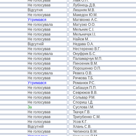
Не голосував
Лівік О.П.
Не голосував
Лубінець Д.В.
Відсутня
Люшняк М.В.
Не голосував
Македон Ю.М.
Утримався
Матвієнко А.С.
Не голосувала
Матузко О.О.
Не голосував
Мельник С.І.
Не голосував
Мельничук І.І.
Не голосував
Найєм М. .
Відсутній
Недава О.А.
Не голосував
Нестеренко В.Г.
Не голосувала
Онуфрик Б.С.
Не голосував
Паламарчук М.П.
Не голосував
Пинзеник В.М.
Не голосував
Порошенко О.П.
Не голосувала
Ревега О.В.
Не голосував
Ричкова Т.Б.
Утримався
Романюк Р.С.
Не голосував
Сабашук П.П.
Не голосував
Севрюков В.В.
Не голосував
Сольвар Р.М.
Не голосував
Спориш І.Д.
За
Суслова І.М.
Не голосував
Ткачук Г.В.
Не голосував
Тригубенко С.М.
Не голосував
Усов К.Г.
Відсутній
Хлань С.В.
Не голосував
Чепинога В.М.