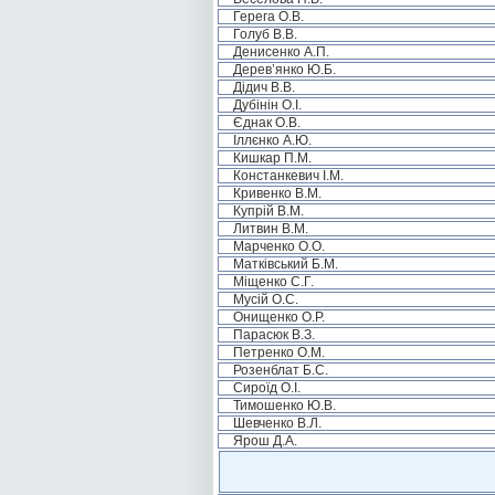
Герега О.В.
Голуб В.В.
Денисенко А.П.
Дерев’янко Ю.Б.
Дідич В.В.
Дубінін О.І.
Єднак О.В.
Іллєнко А.Ю.
Кишкар П.М.
Констанкевич І.М.
Кривенко В.М.
Купрій В.М.
Литвин В.М.
Марченко О.О.
Матківський Б.М.
Міщенко С.Г.
Мусій О.С.
Онищенко О.Р.
Парасюк В.З.
Петренко О.М.
Розенблат Б.С.
Сироїд О.І.
Тимошенко Ю.В.
Шевченко В.Л.
Ярош Д.А.