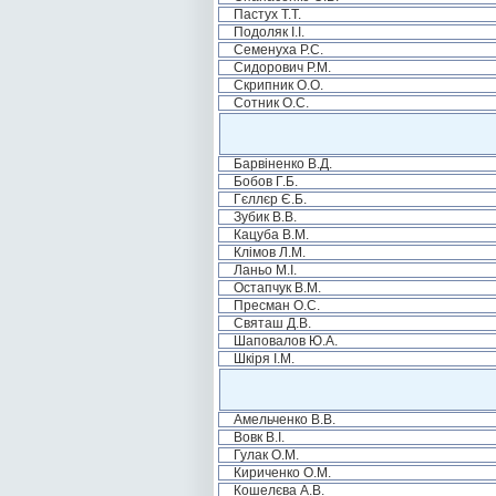
Пастух Т.Т.
Подоляк І.І.
Семенуха Р.С.
Сидорович Р.М.
Скрипник О.О.
Сотник О.С.
Барвіненко В.Д.
Бобов Г.Б.
Гєллєр Є.Б.
Зубик В.В.
Кацуба В.М.
Клімов Л.М.
Ланьо М.І.
Остапчук В.М.
Пресман О.С.
Святаш Д.В.
Шаповалов Ю.А.
Шкіря І.М.
Амельченко В.В.
Вовк В.І.
Гулак О.М.
Кириченко О.М.
Кошелєва А.В.