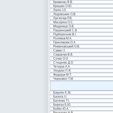
Кривенко В.В.
Кришин О.Ю.
Лапін І.О.
Ледовських О.В.
Лук’янчук Р.В.
Масоріна О.С.
Медуниця О.В.
Пашинський С.В.
Підберезняк В.І.
Поляков М.А.
Присяжнюк О.А.
Романовський О.В.
Савка І.І.
Сидорчук В.В.
Сочка О.О.
Стеценко Д.О.
Тетерук А.А.
Унгурян П.Я.
Федорук М.Т.
Чорновол Т.М.
Бакулін Є.М.
Балога І.І.
Батенко Т.І.
Береза Б.Ю.
Бойко Ю.А.
Веселова Н.В.