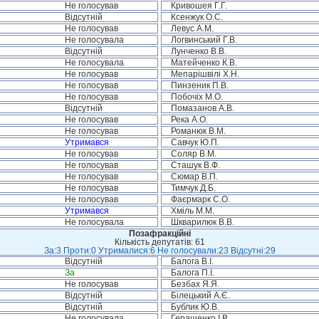
Не голосував
Кривошея Г.Г.
Відсутній
Ксенжук О.С.
Не голосував
Левус А.М.
Не голосувала
Логвинський Г.В.
Відсутній
Лунченко В.В.
Не голосувала
Матейченко К.В.
Не голосував
Мепарішвілі Х.Н.
Не голосував
Пинзеник П.В.
Не голосував
Побочіх М.О.
Відсутній
Помазанов А.В.
Не голосував
Река А.О.
Не голосував
Романюк В.М.
Утримався
Савчук Ю.П.
Не голосував
Соляр В.М.
Не голосував
Сташук В.Ф.
Не голосував
Сюмар В.П.
Не голосував
Тимчук Д.Б.
Не голосував
Фаєрмарк С.О.
Утримався
Хміль М.М.
Не голосувала
Шкварилюк В.В.
Позафракційні
Кількість депутатів: 61
За:3 Проти:0 Утрималися:6 Не голосували:23 Відсутні:29
Відсутній
Балога В.І.
За
Балога П.І.
Не голосував
Безбах Я.Я.
Відсутній
Білецький А.Є.
Відсутній
Бублик Ю.В.
Не голосувала
Геращенко І.В.