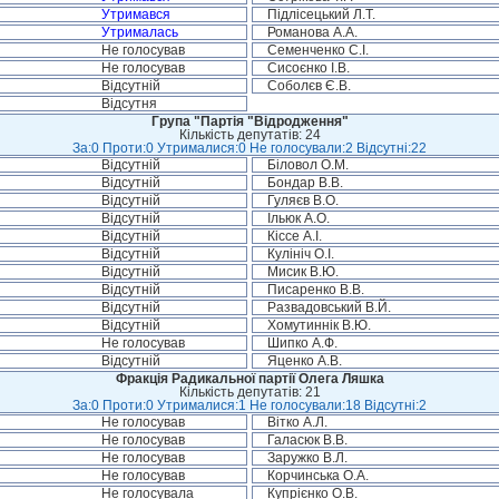
Утримався
Підлісецький Л.Т.
Утрималась
Романова А.А.
Не голосував
Семенченко С.І.
Не голосував
Сисоєнко І.В.
Відсутній
Соболєв Є.В.
Відсутня
Група "Партія "Відродження"
Кількість депутатів: 24
За:0 Проти:0 Утрималися:0 Не голосували:2 Відсутні:22
Відсутній
Біловол О.М.
Відсутній
Бондар В.В.
Відсутній
Гуляєв В.О.
Відсутній
Ільюк А.О.
Відсутній
Кіссе А.І.
Відсутній
Кулініч О.І.
Відсутній
Мисик В.Ю.
Відсутній
Писаренко В.В.
Відсутній
Развадовський В.Й.
Відсутній
Хомутиннік В.Ю.
Не голосував
Шипко А.Ф.
Відсутній
Яценко А.В.
Фракція Радикальної партії Олега Ляшка
Кількість депутатів: 21
За:0 Проти:0 Утрималися:1 Не голосували:18 Відсутні:2
Не голосував
Вітко А.Л.
Не голосував
Галасюк В.В.
Не голосував
Заружко В.Л.
Не голосував
Корчинська О.А.
Не голосувала
Купрієнко О.В.