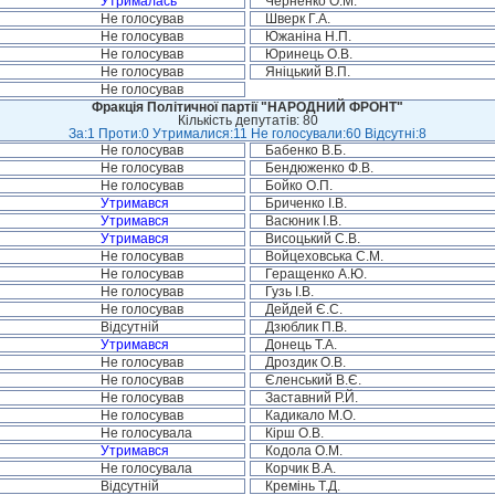
Утрималась
Черненко О.М.
Не голосував
Шверк Г.А.
Не голосував
Южаніна Н.П.
Не голосував
Юринець О.В.
Не голосував
Яніцький В.П.
Не голосував
Фракція Політичної партії "НАРОДНИЙ ФРОНТ"
Кількість депутатів: 80
За:1 Проти:0 Утрималися:11 Не голосували:60 Відсутні:8
Не голосував
Бабенко В.Б.
Не голосував
Бендюженко Ф.В.
Не голосував
Бойко О.П.
Утримався
Бриченко І.В.
Утримався
Васюник І.В.
Утримався
Висоцький С.В.
Не голосував
Войцеховська С.М.
Не голосував
Геращенко А.Ю.
Не голосував
Гузь І.В.
Не голосував
Дейдей Є.С.
Відсутній
Дзюблик П.В.
Утримався
Донець Т.А.
Не голосував
Дроздик О.В.
Не голосував
Єленський В.Є.
Не голосував
Заставний Р.Й.
Не голосував
Кадикало М.О.
Не голосувала
Кірш О.В.
Утримався
Кодола О.М.
Не голосувала
Корчик В.А.
Відсутній
Кремінь Т.Д.