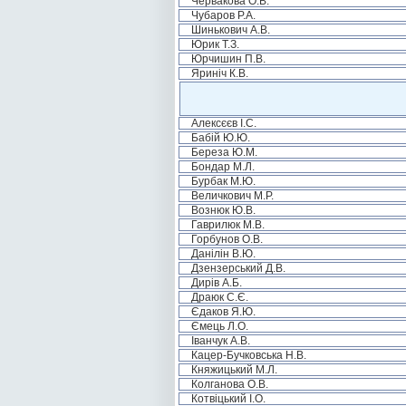
Червакова О.В.
Чубаров Р.А.
Шинькович А.В.
Юрик Т.З.
Юрчишин П.В.
Яриніч К.В.
Алексєєв І.С.
Бабій Ю.Ю.
Береза Ю.М.
Бондар М.Л.
Бурбак М.Ю.
Величкович М.Р.
Вознюк Ю.В.
Гаврилюк М.В.
Горбунов О.В.
Данілін В.Ю.
Дзензерський Д.В.
Дирів А.Б.
Драюк С.Є.
Єдаков Я.Ю.
Ємець Л.О.
Іванчук А.В.
Кацер-Бучковська Н.В.
Княжицький М.Л.
Колганова О.В.
Котвіцький І.О.