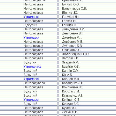
Не голосувала
Брензович В.І.
Не голосував
Буглак Ю.О.
Не голосував
Валентиров С.В.
Не голосував
Вінник І.Ю.
Утримався
Голубов Д.І.
Не голосував
Горват Р.І.
Відсутній
Гринів І.О.
Не голосував
Давиденко В.М.
Не голосував
Денисенко В.І.
Утримався
Джемілєв М. .
Не голосував
Довбенко М.В.
Не голосував
Дубневич Б.В.
Не голосував
Євлахов А.С.
Не голосував
Жолобецький О.О.
Не голосував
Загорій Г.В.
Відсутня
Зварич Р.М.
Утрималась
Іщейкін К.Є.
Відсутній
Каплін С.М.
Відсутній
Кіт А.Б.
Утримався
Кобцев М.В.
Не голосувала
Козаченко Л.П.
Не голосував
Кононенко І.В.
Відсутній
Король В.М.
Відсутній
Кузьменко А.І.
Утримався
Куніцин С.В.
Відсутній
Курило В.С.
Не голосував
Кучер М.І.
Не голосував
Лесюк Я.В.