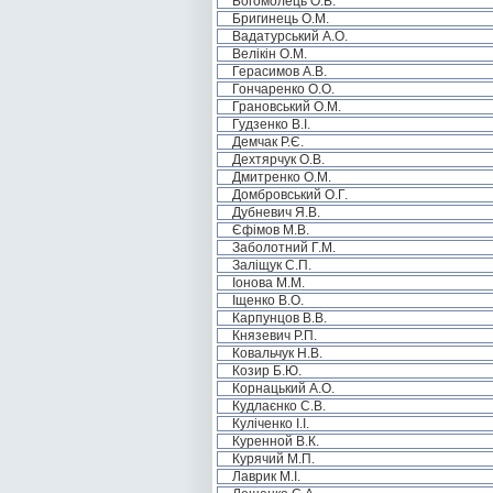
Богомолець О.В.
Бригинець О.М.
Вадатурський А.О.
Велікін О.М.
Герасимов А.В.
Гончаренко О.О.
Грановський О.М.
Гудзенко В.І.
Демчак Р.Є.
Дехтярчук О.В.
Дмитренко О.М.
Домбровський О.Г.
Дубневич Я.В.
Єфімов М.В.
Заболотний Г.М.
Заліщук С.П.
Іонова М.М.
Іщенко В.О.
Карпунцов В.В.
Князевич Р.П.
Ковальчук Н.В.
Козир Б.Ю.
Корнацький А.О.
Кудлаєнко С.В.
Куліченко І.І.
Куренной В.К.
Курячий М.П.
Лаврик М.І.