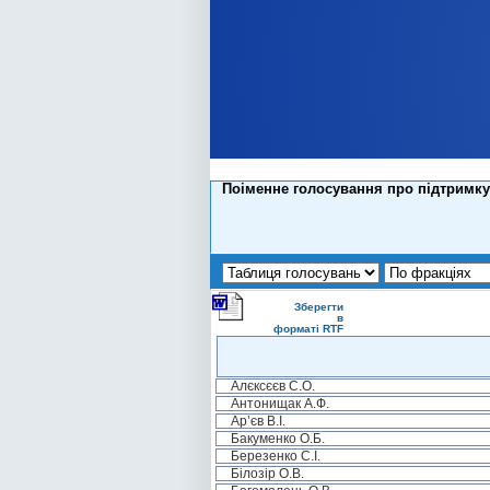
Поіменне голосування про підтримку
Зберегти
в
форматі RTF
Алєксєєв С.О.
Антонищак А.Ф.
Ар’єв В.І.
Бакуменко О.Б.
Березенко С.І.
Білозір О.В.