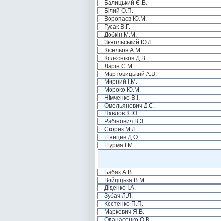
Балицький Є.В.
Білий О.П.
Воропаєв Ю.М.
Гусак В.Г.
Добкін М.М.
Звягільський Ю.Л.
Кісельов А.М.
Колєсніков Д.В.
Ларін С.М.
Мартовицький А.В.
Мирний І.М.
Мороко Ю.М.
Німченко В.І.
Омельянович Д.С.
Павлов К.Ю.
Рабінович В.З.
Скорик М.Л.
Шенцев Д.О.
Шурма І.М.
Бабак А.В.
Войціцька В.М.
Діденко І.А.
Зубач Л.Л.
Костенко П.П.
Маркевич Я.В.
Опанасенко О.В.