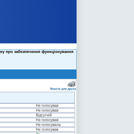
ону про забезпечення функціонування
Версія для друку
Не голосував
Не голосував
Відсутній
Не голосував
Не голосувала
Не голосував