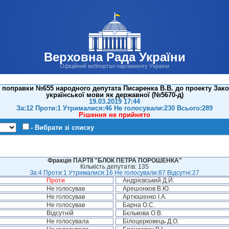
Верховна Рада України
Офіційний вебпортал парламенту України
 поправки №655 народного депутата Писаренка В.В. до проекту Зак
української мови як державної (№5670-д)
19.03.2019 17:44
За:12 Проти:1 Утрималися:46 Не голосували:230 Всього:289
Рішення не прийнято
- Вибрати зі списку
Фракція ПАРТІЇ "БЛОК ПЕТРА ПОРОШЕНКА"
Кількість депутатів: 135
За:4 Проти:1 Утрималися:16 Не голосували:87 Відсутні:27
Проти
Андрієвський Д.Й.
Не голосував
Арешонков В.Ю.
Не голосував
Артюшенко І.А.
Не голосував
Барна О.С.
Відсутній
Бєлькова О.В.
Не голосувала
Білоцерковець Д.О.