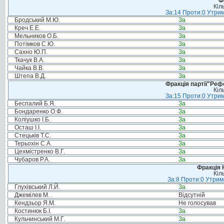
Ф
Кіл
За:14 Проти:0 Утрим
Бродський М.Ю.
За
Креч Е.Е.
За
Мельников О.Б.
За
Потімков С.Ю.
За
Сахно Ю.П.
За
Ткачук В.А.
За
Чайка В.В.
За
Штепа В.Д.
За
Фракція партії"Реф
Кіл
За:15 Проти:0 Утрим
Беспалий Б.Я.
За
Бондаренко О.Ф.
За
Коліушко І.Б.
За
Осташ І.І.
За
Стецьків Т.С.
За
Терьохін С.А.
За
Цехмістренко В.Г.
За
Чубаров Р.А.
За
Фракція 
Кіл
За:8 Проти:0 Утрим
Глухівський Л.Й.
За
Джемілев М. .
Відсутній
Кендзьор Я.М.
Не голосував
Костинюк Б.І.
За
Кульчинський М.Г.
За