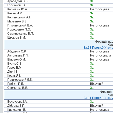
Арабаджи В.В.
За
Горбачов В.С.
За
Кармазін Ю.А.
Не голосував
Ковач М.М.
За
Корчинський А.І.
За
Макеєнко В.В.
За
Плютинський В.А.
Не голосував
Порошенко П.О.
За
Семиноженко В.П.
За
Шмаров В.М.
За
Фракція па
Кіл
За:13 Проти:0 Утрим
Абдуллін О.Р.
Не голосував
Антоньєва Г.П.
Не голосувала
Біловол О.М.
Не голосував
Буряк С.В.
За
Гуров В.М.
За
Діяк І.В.
За
Козак Я.І.
За
Пашковський Л.Б.
За
Рябікін П.Б.
Відсутній
Стоженко В.Я.
За
Фракція 
Кіл
За:11 Проти:1 Утрим
Бєлоусова І.А.
За
Діброва В.Г.
Відсутній
Кирюшин І.В.
Не голосував