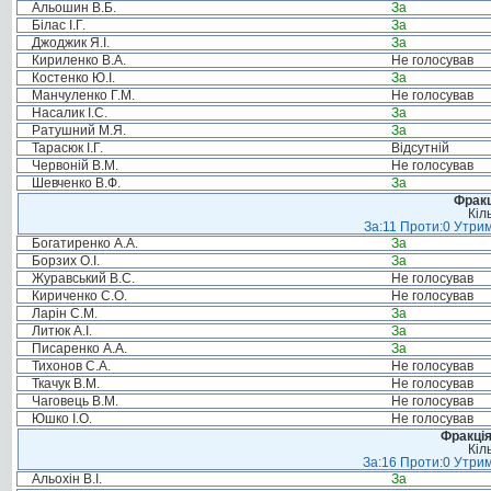
Альошин В.Б.
За
Білас І.Г.
За
Джоджик Я.І.
За
Кириленко В.А.
Не голосував
Костенко Ю.І.
За
Манчуленко Г.М.
Не голосував
Насалик І.С.
За
Ратушний М.Я.
За
Тарасюк І.Г.
Відсутній
Червоній В.М.
Не голосував
Шевченко В.Ф.
За
Фракц
Кіл
За:11 Проти:0 Утрим
Богатиренко А.А.
За
Борзих О.І.
За
Журавський В.С.
Не голосував
Кириченко С.О.
Не голосував
Ларін С.М.
За
Литюк А.І.
За
Писаренко А.А.
За
Тихонов С.А.
Не голосував
Ткачук В.М.
Не голосував
Чаговець В.М.
Не голосував
Юшко І.О.
Не голосував
Фракція
Кіл
За:16 Проти:0 Утрим
Альохін В.І.
За