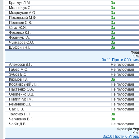
Кравчук Л.М.
За
Мельнічук С.І.
За
Мокроусов А.О.
За
Песоцький М.Ф.
За
Поляков С.В.
За
Сігал Є.Я.
За
Фесенко К.Г.
За
Франчук І.А.
За
Чукмасов С.О.
За
Шуфрич Н.І.
За
Фрак
Кіл
За:11 Проти:0 Утрима
Алексєєв В.Г.
Не голосував
Габер М.О.
Не голосував
Зубов В.С.
Не голосував
Кірімов І.З.
За
Косаківський Л.Г.
Не голосував
Настенко О.А.
Не голосував
Онопенко В.В.
Не голосував
Пилипчук І.М.
Не голосував
Ременюк О.І.
Не голосував
Сас С.В.
Не голосував
Толочко П.П.
За
Черненко В.Г.
За
Чобіт Д.В.
Не голосував
Фракція Ук
Кіл
За:16 Проти:0 Утрим