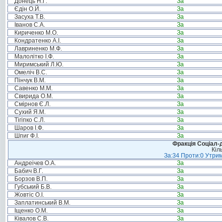
Донець Н.Г.
За
Єдін О.Й.
За
Засуха Т.В.
За
Іванов С.А.
За
Кириченко М.О.
За
Кондратенко А.І.
За
Лавриненко М.Ф.
За
Малолітко І.Ф.
За
Миримський Л.Ю.
За
Омеліч В.С.
За
Пінчук В.М.
За
Савенко М.М.
За
Свирида О.М.
За
Смірнов Є.Л.
За
Сухий Я.М.
За
Тігіпко С.Л.
За
Шаров І.Ф.
За
Шпиг Ф.І.
За
Фракція Соціал-д
Кіл
За:34 Проти:0 Утрим
Андреічев О.А.
За
Бабич В.Г.
За
Борзов В.П.
За
Губський Б.В.
За
Жовтіс О.І.
За
Заплатинський В.М.
За
Іщенко О.М.
За
Ківалов С.В.
За