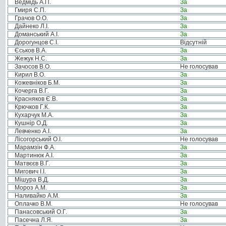
Ведмідь А.П.
За
Гмиря С.П.
За
Грачов О.О.
За
Дайнеко Л.І.
За
Доманський А.І.
За
Дорогунцов С.І.
Відсутній
Єськов В.А.
За
Жежук Н.С.
За
Зачосов В.О.
Не голосував
Кирил В.О.
За
Кожевніков Б.М.
За
Кочерга В.Г.
За
Красняков Є.В.
За
Крючков Г.К.
За
Кухарчук М.А.
За
Кушнір О.Д.
За
Левченко А.І.
За
Лісогорський О.І.
Не голосував
Марамзін Ф.А.
За
Мартинюк А.І.
За
Матвєєв В.Г.
За
Мигович І.І.
За
Мішура В.Д.
За
Мороз А.М.
За
Наливайко А.М.
За
Оплачко В.М.
Не голосував
Панасовський О.Г.
За
Пасечна Л.Я.
За