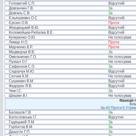
Головатий С.П.
Відсутній
Довганчин Г.В.
За
Довгань С.В.
За
Єльяшкевич О.С.
Відсутній
Єрохін О.В.
Проти
Жердицький В.Ю.
Відсутній
Коломойцев-Рибалка В.Е.
Відсутній
Кучеренко О.Ю.
Не голосував
Лимар Н.О.
Проти
Марченко В.Р.
Проти
Медведчук В.В.
За
Омельченко Г.О.
Не голосував
Пухкал О.Г.
Не голосував
Сафронов С.О.
За
Сидорчук М.Ю.
Відсутній
Ситник К.М.
Не голосував
Сушкевич В.М.
Відсутній
Федорин Я.В.
Відсутній
Чиж І.С.
За
Шишкін В.І.
Не голосував
Фракція п
Кіл
За:43 Проти:0 Утрим
Балашов Г.В.
За
Богословська І.Г.
Відсутня
Гадяцький Л.М.
За
Горбатов В.М.
За
Дашутін Г.П.
За