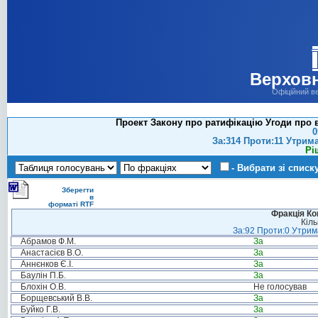
Верховн
Офіційний в
Проект Закону про ратифікацію Угоди про 
0
За:314 Проти:11 Утрим
Рі
- Вибрати зі списк
Зберегти
в
форматі RTF
Фракція Ком
Кіль
За:92 Проти:0 Утрима
Абрамов Ф.М.
За
Анастасієв В.О.
За
Аннєнков Є.І.
За
Баулін П.Б.
За
Блохін О.В.
Не голосував
Борщевський В.В.
За
Буйко Г.В.
За