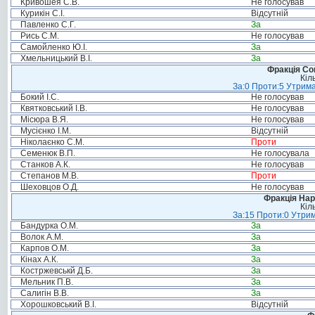
Кривошея С.В.
Не голосував
Курикін С.І.
Відсутній
Павленко С.Г.
За
Рись С.М.
Не голосував
Самойленко Ю.І.
За
Хмельницький В.І.
За
Фракція Соц
Кіл
За:0 Проти:5 Утрима
Бокий І.С.
Не голосував
Квятковський І.В.
Не голосував
Місюра В.Я.
Не голосував
Мусієнко І.М.
Відсутній
Ніколаєнко С.М.
Проти
Семенюк В.П.
Не голосувала
Станков А.К.
Не голосував
Степанов М.В.
Проти
Шеховцов О.Д.
Не голосував
Фракція Нар
Кіл
За:15 Проти:0 Утрим
Бандурка О.М.
За
Волок А.М.
За
Карпов О.М.
За
Кінах А.К.
За
Костржевськй Д.Б.
За
Мельник П.В.
За
Салигін В.В.
За
Хорошковський В.І.
Відсутній