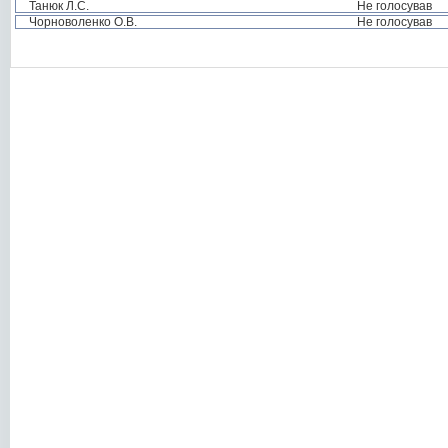
Танюк Л.С.
Не голосував
Чорноволенко О.В.
Не голосував