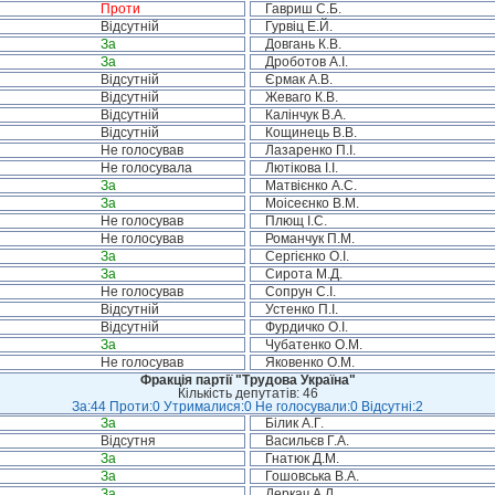
Проти
Гавриш С.Б.
Відсутній
Гурвіц Е.Й.
За
Довгань К.В.
За
Дроботов А.І.
Відсутній
Єрмак А.В.
Відсутній
Жеваго К.В.
Відсутній
Калінчук В.А.
Відсутній
Кощинець В.В.
Не голосував
Лазаренко П.І.
Не голосувала
Лютікова І.І.
За
Матвієнко А.С.
За
Моісеєнко В.М.
Не голосував
Плющ І.С.
Не голосував
Романчук П.М.
За
Сергієнко О.І.
За
Сирота М.Д.
Не голосував
Сопрун С.І.
Відсутній
Устенко П.І.
Відсутній
Фурдичко О.І.
За
Чубатенко О.М.
Не голосував
Яковенко О.М.
Фракція партії "Трудова Україна"
Кількість депутатів: 46
За:44 Проти:0 Утрималися:0 Не голосували:0 Відсутні:2
За
Білик А.Г.
Відсутня
Васильєв Г.А.
За
Гнатюк Д.М.
За
Гошовська В.А.
За
Деркач А.Л.