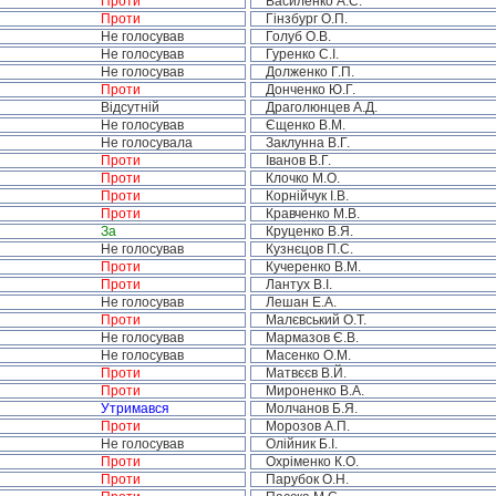
Проти
Василенко А.С.
Проти
Гінзбург О.П.
Не голосував
Голуб О.В.
Не голосував
Гуренко С.І.
Не голосував
Долженко Г.П.
Проти
Донченко Ю.Г.
Відсутній
Драголюнцев А.Д.
Не голосував
Єщенко В.М.
Не голосувала
Заклунна В.Г.
Проти
Іванов В.Г.
Проти
Клочко М.О.
Проти
Корнійчук І.В.
Проти
Кравченко М.В.
За
Круценко В.Я.
Не голосував
Кузнєцов П.С.
Проти
Кучеренко В.М.
Проти
Лантух В.І.
Не голосував
Лешан Е.А.
Проти
Малєвський О.Т.
Не голосував
Мармазов Є.В.
Не голосував
Масенко О.М.
Проти
Матвєєв В.Й.
Проти
Мироненко В.А.
Утримався
Молчанов Б.Я.
Проти
Морозов А.П.
Не голосував
Олійник Б.І.
Проти
Охріменко К.О.
Проти
Парубок О.Н.