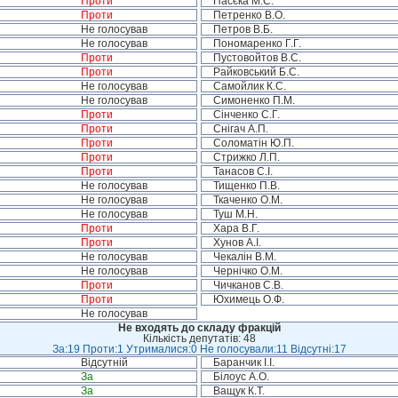
Проти
Пасєка М.С.
Проти
Петренко В.О.
Не голосував
Петров В.Б.
Не голосував
Пономаренко Г.Г.
Проти
Пустовойтов В.С.
Проти
Райковський Б.С.
Не голосував
Самойлик К.С.
Не голосував
Симоненко П.М.
Проти
Сінченко С.Г.
Проти
Снігач А.П.
Проти
Соломатін Ю.П.
Проти
Стрижко Л.П.
Проти
Танасов С.І.
Не голосував
Тищенко П.В.
Не голосував
Ткаченко О.М.
Не голосував
Туш М.Н.
Проти
Хара В.Г.
Проти
Хунов А.І.
Не голосував
Чекалін В.М.
Не голосував
Чернічко О.М.
Проти
Чичканов С.В.
Проти
Юхимець О.Ф.
Не голосував
Не входять до складу фракцій
Кількість депутатів: 48
За:19 Проти:1 Утрималися:0 Не голосували:11 Відсутні:17
Відсутній
Баранчик І.І.
За
Білоус А.О.
За
Ващук К.Т.