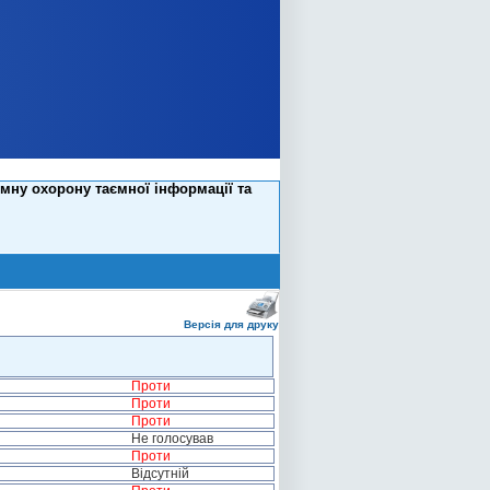
мну охорону таємної інформації та
Версія для друку
Проти
Проти
Проти
Не голосував
Проти
Відсутній