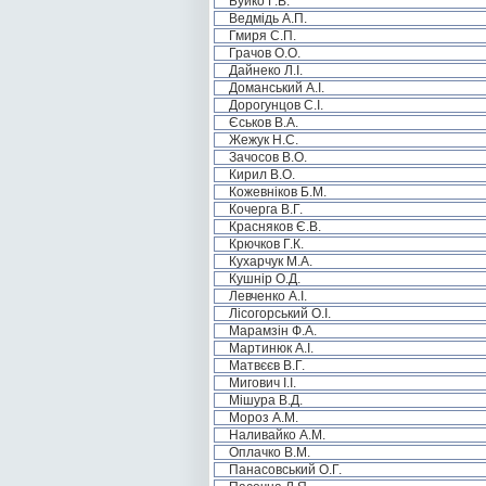
Буйко Г.В.
Ведмідь А.П.
Гмиря С.П.
Грачов О.О.
Дайнеко Л.І.
Доманський А.І.
Дорогунцов С.І.
Єськов В.А.
Жежук Н.С.
Зачосов В.О.
Кирил В.О.
Кожевніков Б.М.
Кочерга В.Г.
Красняков Є.В.
Крючков Г.К.
Кухарчук М.А.
Кушнір О.Д.
Левченко А.І.
Лісогорський О.І.
Марамзін Ф.А.
Мартинюк А.І.
Матвєєв В.Г.
Мигович І.І.
Мішура В.Д.
Мороз А.М.
Наливайко А.М.
Оплачко В.М.
Панасовський О.Г.