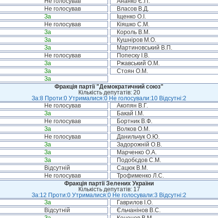
Не голосував
Ананко Є.П.
Не голосував
Власов В.Д.
За
Іщенко О.І.
Не голосував
Кіяшко С.М.
За
Король В.М.
За
Кушніров М.О.
За
Мартиновський В.П.
Не голосував
Попеску І.В.
За
Ржавський О.М.
За
Стоян О.М.
За
Фракція партії "Демократичний союз"
Кількість депутатів: 20
За:8 Проти:0 Утрималися:0 Не голосували:10 Відсутні:2
Не голосував
Акопян В.Г.
За
Бакай І.М.
Не голосував
Бортник В.Ф.
За
Волков О.М.
Не голосував
Данильчук О.Ю.
За
Задорожній О.В.
За
Марченко О.А.
За
Подобєдов С.М.
Відсутній
Сацюк В.М.
Не голосував
Трофименко Л.С.
Фракція партії Зелених України
Кількість депутатів: 17
За:12 Проти:0 Утрималися:0 Не голосували:3 Відсутні:2
За
Гаврилов І.О.
Відсутній
Єльчанінов В.С.