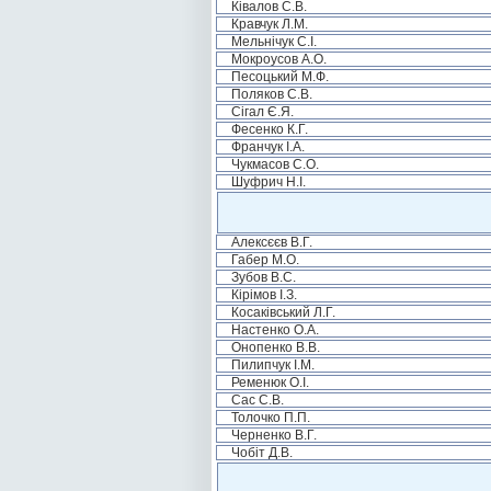
Ківалов С.В.
Кравчук Л.М.
Мельнічук С.І.
Мокроусов А.О.
Песоцький М.Ф.
Поляков С.В.
Сігал Є.Я.
Фесенко К.Г.
Франчук І.А.
Чукмасов С.О.
Шуфрич Н.І.
Алексєєв В.Г.
Габер М.О.
Зубов В.С.
Кірімов І.З.
Косаківський Л.Г.
Настенко О.А.
Онопенко В.В.
Пилипчук І.М.
Ременюк О.І.
Сас С.В.
Толочко П.П.
Черненко В.Г.
Чобіт Д.В.