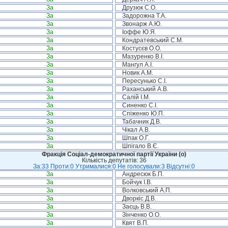
За
Друзюк С.О.
За
Задорожна Т.А.
За
Звонарж А.Ю.
За
Іоффе Ю.Я.
За
Кондратевський С.М.
За
Костусєв О.О.
За
Мазуренко В.І.
За
Мангул А.І.
За
Новик А.М.
За
Пересунько С.І.
За
Раханський А.В.
За
Салій І.М.
За
Синенко С.І.
За
Спіженко Ю.П.
За
Табачник Д.В.
За
Чікал А.В.
За
Шпак О.Г.
За
Шпігало В.Є.
Фракція Соціал-демократичної партії України (о)
Кількість депутатів: 36
За:33 Проти:0 Утрималися:0 Не голосували:3 Відсутні:0
За
Андресюк Б.П.
За
Бойчук І.В.
За
Волковський А.П.
За
Дворкіс Д.В.
За
Заєць В.В.
За
Зінченко О.О.
За
Квят В.П.