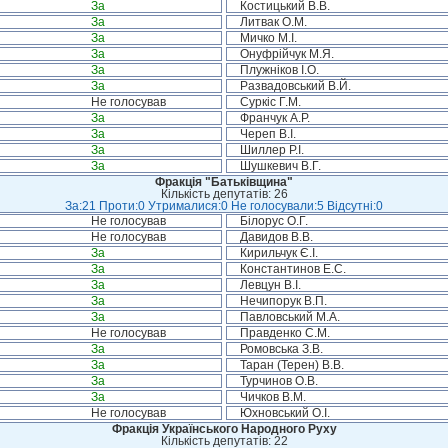
За
Костицький В.В.
За
Литвак О.М.
За
Мичко М.І.
За
Онуфрійчук М.Я.
За
Плужніков І.О.
За
Развадовський В.Й.
Не голосував
Суркіс Г.М.
За
Франчук А.Р.
За
Череп В.І.
За
Шиллер Р.І.
За
Шушкевич В.Г.
Фракція "Батьківщина"
Кількість депутатів: 26
За:21 Проти:0 Утрималися:0 Не голосували:5 Відсутні:0
Не голосував
Білорус О.Г.
Не голосував
Давидов В.В.
За
Кирильчук Є.І.
За
Константинов Е.С.
За
Левцун В.І.
За
Нечипорук В.П.
За
Павловський М.А.
Не голосував
Правденко С.М.
За
Ромовська З.В.
За
Таран (Терен) В.В.
За
Турчинов О.В.
За
Чичков В.М.
Не голосував
Юхновський О.І.
Фракція Українського Народного Руху
Кількість депутатів: 22