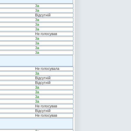
За
За
Відсутній
За
За
За
Не голосував
За
За
За
За
Не голосувала
За
Відсутній
Відсутній
За
За
За
За
Не голосував
Відсутній
Не голосував