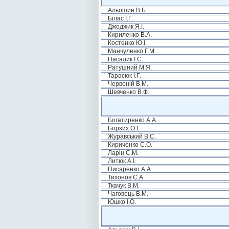
Альошин В.Б.
Білас І.Г.
Джоджик Я.І.
Кириленко В.А.
Костенко Ю.І.
Манчуленко Г.М.
Насалик І.С.
Ратушний М.Я.
Тарасюк І.Г.
Червоній В.М.
Шевченко В.Ф.
Богатиренко А.А.
Борзих О.І.
Журавський В.С.
Кириченко С.О.
Ларін С.М.
Литюк А.І.
Писаренко А.А.
Тихонов С.А.
Ткачук В.М.
Чаговець В.М.
Юшко І.О.