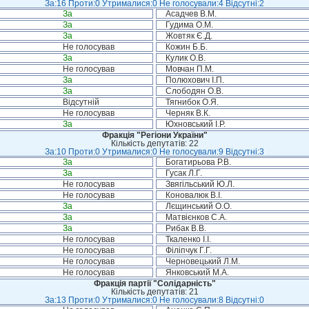
За:16 Проти:0 Утрималися:0 Не голосували:4 Відсутні:2
За
Асадчев В.М.
За
Гудима О.М.
За
Жовтяк Є.Д.
Не голосував
Кожин Б.Б.
За
Кулик О.В.
Не голосував
Мовчан П.М.
За
Полюхович І.П.
За
Слободян О.В.
Відсутній
Тягнибок О.Я.
Не голосував
Черняк В.К.
За
Юхновський І.Р.
Фракція "Регіони України"
Кількість депутатів: 22
За:10 Проти:0 Утрималися:0 Не голосували:9 Відсутні:3
За
Богатирьова Р.В.
За
Гусак Л.Г.
Не голосував
Звягільський Ю.Л.
Не голосував
Коновалюк В.І.
За
Лєщинський О.О.
За
Матвієнков С.А.
За
Рибак В.В.
Не голосував
Ткаленко І.І.
Не голосував
Філіпчук Г.Г.
Не голосував
Черновецький Л.М.
Не голосував
Янковський М.А.
Фракція партії "Солідарність"
Кількість депутатів: 21
За:13 Проти:0 Утрималися:0 Не голосували:8 Відсутні:0