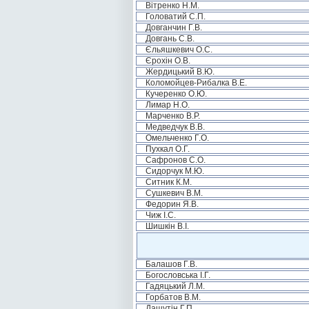
Вітренко Н.М.
Головатий С.П.
Довганчин Г.В.
Довгань С.В.
Єльяшкевич О.С.
Єрохін О.В.
Жердицький В.Ю.
Коломойцев-Рибалка В.Е.
Кучеренко О.Ю.
Лимар Н.О.
Марченко В.Р.
Медведчук В.В.
Омельченко Г.О.
Пухкал О.Г.
Сафронов С.О.
Сидорчук М.Ю.
Ситник К.М.
Сушкевич В.М.
Федорин Я.В.
Чиж І.С.
Шишкін В.І.
Балашов Г.В.
Богословська І.Г.
Гадяцький Л.М.
Горбатов В.М.
Дашутін Г.П.