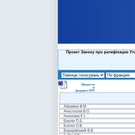
Проект Закону про ратифікацію Уг
Зберегти
в
форматі RTF
Абрамов Ф.М.
Анастасієв В.О.
Аннєнков Є.І.
Баулін П.Б.
Блохін О.В.
Борщевський В.В.