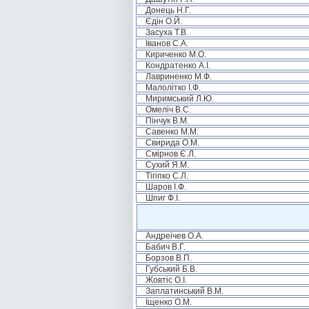
Донець Н.Г.
Єдін О.Й.
Засуха Т.В.
Іванов С.А.
Кириченко М.О.
Кондратенко А.І.
Лавриненко М.Ф.
Малолітко І.Ф.
Миримський Л.Ю.
Омеліч В.С.
Пінчук В.М.
Савенко М.М.
Свирида О.М.
Смірнов Є.Л.
Сухий Я.М.
Тігіпко С.Л.
Шаров І.Ф.
Шпиг Ф.І.
Андреічев О.А.
Бабич В.Г.
Борзов В.П.
Губський Б.В.
Жовтіс О.І.
Заплатинський В.М.
Іщенко О.М.