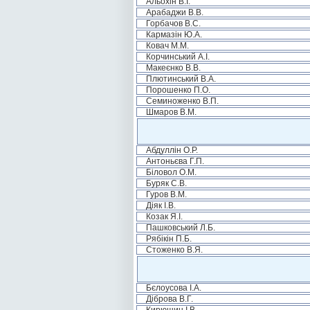
Альохін В.І.
Арабаджи В.В.
Горбачов В.С.
Кармазін Ю.А.
Ковач М.М.
Корчинський А.І.
Макеєнко В.В.
Плютинський В.А.
Порошенко П.О.
Семиноженко В.П.
Шмаров В.М.
Абдуллін О.Р.
Антоньєва Г.П.
Біловол О.М.
Буряк С.В.
Гуров В.М.
Діяк І.В.
Козак Я.І.
Пашковський Л.Б.
Рябікін П.Б.
Стоженко В.Я.
Бєлоусова І.А.
Діброва В.Г.