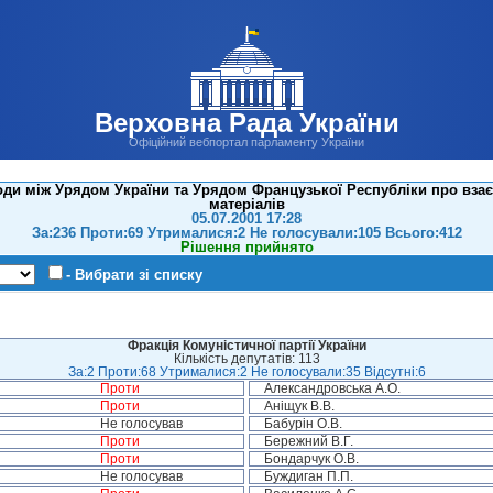
Верховна Рада України
Офіційний вебпортал парламенту України
оди між Урядом України та Урядом Французької Республіки про взає
матеріалів
05.07.2001 17:28
За:236 Проти:69 Утрималися:2 Не голосували:105 Всього:412
Рішення прийнято
- Вибрати зі списку
Фракція Комуністичної партії України
Кількість депутатів: 113
За:2 Проти:68 Утрималися:2 Не голосували:35 Відсутні:6
Проти
Александровська А.О.
Проти
Аніщук В.В.
Не голосував
Бабурін О.В.
Проти
Бережний В.Г.
Проти
Бондарчук О.В.
Не голосував
Буждиган П.П.