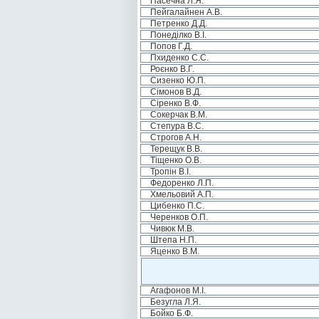
Пасечна Л.Я.
Пейгалайнен А.В.
Петренко Д.Д.
Понеділко В.І.
Попов Г.Д.
Пхиденко С.С.
Роєнко В.Г.
Сизенко Ю.П.
Сімонов В.Д.
Сіренко В.Ф.
Сокерчак В.М.
Степура В.С.
Строгов А.Н.
Терещук В.В.
Тіщенко О.В.
Тропін В.І.
Федоренко Л.П.
Хмельовий А.П.
Цибенко П.С.
Черенков О.П.
Чивюк М.В.
Штепа Н.П.
Яценко В.М.
Агафонов М.І.
Безугла Л.Я.
Бойко Б.Ф.