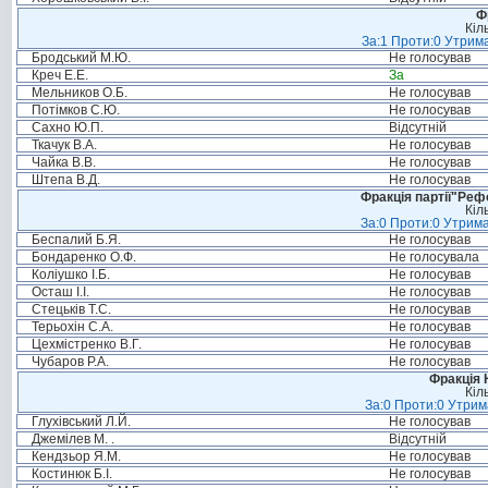
Ф
Кіл
За:1 Проти:0 Утрима
Бродський М.Ю.
Не голосував
Креч Е.Е.
За
Мельников О.Б.
Не голосував
Потімков С.Ю.
Не голосував
Сахно Ю.П.
Відсутній
Ткачук В.А.
Не голосував
Чайка В.В.
Не голосував
Штепа В.Д.
Не голосував
Фракція партії"Реф
Кіл
За:0 Проти:0 Утрима
Беспалий Б.Я.
Не голосував
Бондаренко О.Ф.
Не голосувала
Коліушко І.Б.
Не голосував
Осташ І.І.
Не голосував
Стецьків Т.С.
Не голосував
Терьохін С.А.
Не голосував
Цехмістренко В.Г.
Не голосував
Чубаров Р.А.
Не голосував
Фракція 
Кіл
За:0 Проти:0 Утрим
Глухівський Л.Й.
Не голосував
Джемілев М. .
Відсутній
Кендзьор Я.М.
Не голосував
Костинюк Б.І.
Не голосував