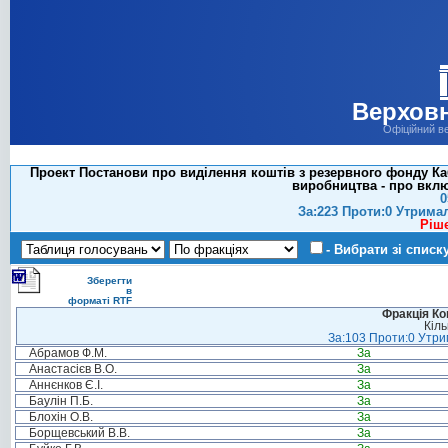
Верховн
Офіційний в
Проект Постанови про виділення коштів з резервного фонду Кабі
виробництва - про вклю
0
За:223 Проти:0 Утрима
Ріш
- Вибрати зі списк
Зберегти
в
форматі RTF
Фракція Ком
Кіль
За:103 Проти:0 Утрим
Абрамов Ф.М.
За
Анастасієв В.О.
За
Аннєнков Є.І.
За
Баулін П.Б.
За
Блохін О.В.
За
Борщевський В.В.
За