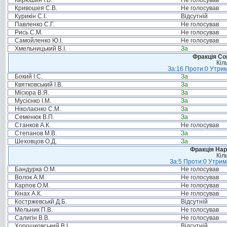
Кирюшин І.В.
Не голосував
Кривошея С.В.
Не голосував
Курикін С.І.
Відсутній
Павленко С.Г.
Не голосував
Рись С.М.
Не голосував
Самойленко Ю.І.
Не голосував
Хмельницький В.І.
За
Фракція Соц
Кіл
За:16 Проти:0 Утрим
Бокий І.С.
За
Квятковський І.В.
За
Місюра В.Я.
За
Мусієнко І.М.
За
Ніколаєнко С.М.
За
Семенюк В.П.
За
Станков А.К.
Не голосував
Степанов М.В.
За
Шеховцов О.Д.
За
Фракція Нар
Кіл
За:5 Проти:0 Утрим
Бандурка О.М.
Не голосував
Волок А.М.
Не голосував
Карпов О.М.
Не голосував
Кінах А.К.
Не голосував
Костржевськй Д.Б.
Відсутній
Мельник П.В.
Не голосував
Салигін В.В.
Не голосував
Хорошковський В.І.
Відсутній