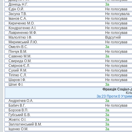
Донець Н.Г.
За
Єдін О.Й.
Не голосував
Засуха Т.В.
Не голосувала
Іванов С.А.
Не голосував
Кириченко М.О.
Не голосував
Кондратенко А.І.
Не голосував
Лавриненко М.Ф.
Не голосував
Малолітко І.Ф.
Відсутній
Миримський Л.Ю.
Не голосував
Омеліч В.С.
За
Пінчук В.М.
Не голосував
Савенко М.М.
За
Свирида О.М.
Не голосував
Смірнов Є.Л.
Не голосував
Сухий Я.М.
Не голосував
Тігіпко С.Л.
Не голосував
Шаров І.Ф.
Не голосував
Шпиг Ф.І.
За
Фракція Соціал-д
Кіл
За:23 Проти:0 Утрима
Андреічев О.А.
За
Бабич В.Г.
Не голосував
Борзов В.П.
За
Губський Б.В.
За
Жовтіс О.І.
За
Заплатинський В.М.
За
Іщенко О.М.
За