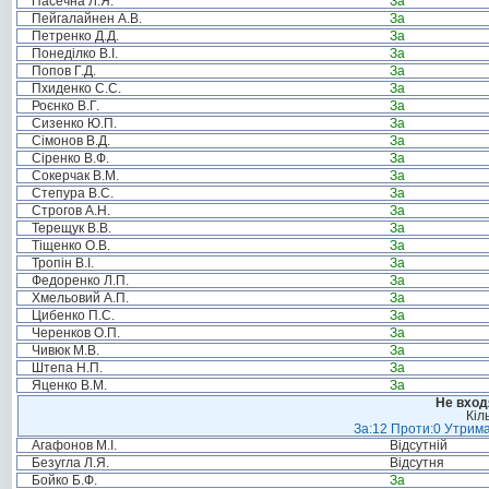
Пасечна Л.Я.
За
Пейгалайнен А.В.
За
Петренко Д.Д.
За
Понеділко В.І.
За
Попов Г.Д.
За
Пхиденко С.С.
За
Роєнко В.Г.
За
Сизенко Ю.П.
За
Сімонов В.Д.
За
Сіренко В.Ф.
За
Сокерчак В.М.
За
Степура В.С.
За
Строгов А.Н.
За
Терещук В.В.
За
Тіщенко О.В.
За
Тропін В.І.
За
Федоренко Л.П.
За
Хмельовий А.П.
За
Цибенко П.С.
За
Черенков О.П.
За
Чивюк М.В.
За
Штепа Н.П.
За
Яценко В.М.
За
Не вход
Кіл
За:12 Проти:0 Утрима
Агафонов М.І.
Відсутній
Безугла Л.Я.
Відсутня
Бойко Б.Ф.
За