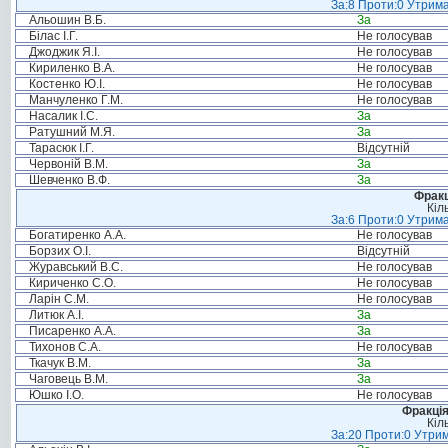
За:8 Проти:0 Утрима
Альошин В.Б.
За
Білас І.Г.
Не голосував
Джоджик Я.І.
Не голосував
Кириленко В.А.
Не голосував
Костенко Ю.І.
Не голосував
Манчуленко Г.М.
Не голосував
Насалик І.С.
За
Ратушний М.Я.
За
Тарасюк І.Г.
Відсутній
Червоній В.М.
За
Шевченко В.Ф.
За
Фракц
Кіл
За:6 Проти:0 Утрима
Богатиренко А.А.
Не голосував
Борзих О.І.
Відсутній
Журавський В.С.
Не голосував
Кириченко С.О.
Не голосував
Ларін С.М.
Не голосував
Литюк А.І.
За
Писаренко А.А.
За
Тихонов С.А.
Не голосував
Ткачук В.М.
За
Чаговець В.М.
За
Юшко І.О.
Не голосував
Фракція
Кіл
За:20 Проти:0 Утрим