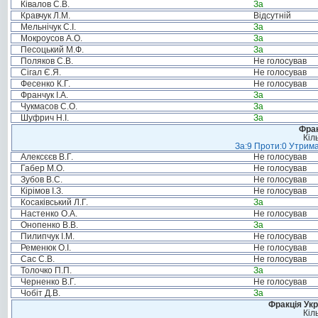
Ківалов С.В.
За
Кравчук Л.М.
Відсутній
Мельнічук С.І.
За
Мокроусов А.О.
За
Песоцький М.Ф.
За
Поляков С.В.
Не голосував
Сігал Є.Я.
Не голосував
Фесенко К.Г.
Не голосував
Франчук І.А.
За
Чукмасов С.О.
За
Шуфрич Н.І.
За
Фрак
Кіл
За:9 Проти:0 Утрима
Алексєєв В.Г.
Не голосував
Габер М.О.
Не голосував
Зубов В.С.
Не голосував
Кірімов І.З.
Не голосував
Косаківський Л.Г.
За
Настенко О.А.
Не голосував
Онопенко В.В.
За
Пилипчук І.М.
Не голосував
Ременюк О.І.
Не голосував
Сас С.В.
Не голосував
Толочко П.П.
За
Черненко В.Г.
Не голосував
Чобіт Д.В.
За
Фракція Ук
Кіл