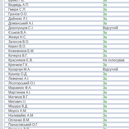
Буйко Г.В.
За
Ведмідь А.П.
За
Гмиря С.П.
За
Грачов О.О.
За
Дайнеко Л.І.
За
Доманський А.І.
За
Дорогунцов С.І.
Відсутній
Єськов В.А.
За
Жежук Н.С.
За
Зачосов В.О.
За
Кирил В.О.
За
Кожевніков Б.М.
За
Кочерга В.Г.
За
Красняков Є.В.
Не голосував
Крючков Г.К.
За
Кухарчук М.А.
Відсутній
Кушнір О.Д.
За
Левченко А.І.
За
Лісогорський О.І.
За
Марамзін Ф.А.
За
Мартинюк А.І.
За
Матвєєв В.Г.
За
Мигович І.І.
За
Мішура В.Д.
За
Мороз А.М.
За
Наливайко А.М.
За
Оплачко В.М.
За
Панасовський О.Г.
За