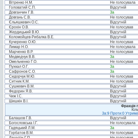
Вітренко Н.М.
Не голосувала
Головатий С.П.
Відсутній
Довганчин Г.В.
За
Довгань С.В.
Не голосував
Єльяшкевич О.С.
Відсутній
Єрохін О.В.
Не голосував
Жердицький В.Ю.
Відсутній
Коломойцев-Рибалка В.Е.
Відсутній
Кучеренко О.Ю.
Не голосував
Лимар Н.О.
Не голосувала
Марченко В.Р.
Не голосував
Медведчук В.В.
За
Омельченко Г.О.
Не голосував
Пухкал О.Г.
За
Сафронов С.О.
За
Сидорчук М.Ю.
Не голосував
Ситник К.М.
Не голосував
Сушкевич В.М.
Відсутній
Федорин Я.В.
Відсутній
Чиж І.С.
Відсутній
Шишкін В.І.
Відсутній
Фракція п
Кіл
За:9 Проти:0 Утрима
Балашов Г.В.
Відсутній
Богословська І.Г.
Не голосувала
Гадяцький Л.М.
За
Горбатов В.М.
Не голосував
Дашутін Г.П.
Не голосував