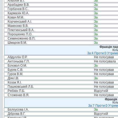
Альохін В.І.
За
Арабаджи В.В.
За
Горбачов В.С.
За
Кармазін Ю.А.
За
Ковач М.М.
За
Корчинський А.І.
За
Макеєнко В.В.
За
Плютинський В.А.
За
Порошенко П.О.
За
Семиноженко В.П.
За
Шмаров В.М.
За
Фракція па
Кіл
За:4 Проти:0 Утрима
Абдуллін О.Р.
Не голосував
Антоньєва Г.П.
Не голосувала
Біловол О.М.
За
Буряк С.В.
Не голосував
Гуров В.М.
Не голосував
Діяк І.В.
За
Козак Я.І.
Не голосував
Пашковський Л.Б.
Не голосував
Рябікін П.Б.
Відсутній
Стоженко В.Я.
Не голосував
Фракція 
Кіл
За:7 Проти:0 Утрим
Бєлоусова І.А.
За
Діброва В.Г.
Відсутній