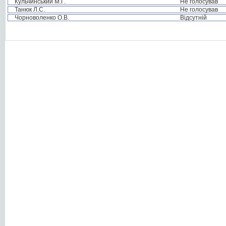
Кульчинський М.Г.
Не голосував
Танюк Л.С.
Не голосував
Чорноволенко О.В.
Відсутній