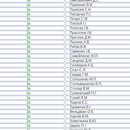
За
Омельянович Д.С.
За
Павленко В.В.
За
Пачесюк С.Н.
За
Писарчук П.І.
За
Піскун С.М.
За
Плохой І.І.
За
Попеску І.В.
За
Прасолов І.М.
За
Притика Д.М.
За
Пшонка А.В.
За
Рибак В.В.
За
Савченко І.В.
За
Самойленко Ю.П.
За
Сандлер Д.М.
За
Селіваров А.Б.
За
Сігал Є.Я.
За
Скудар Г.М.
За
Солошенко М.П.
За
Стельмашенко В.П.
За
Столар В.М.
За
Сулковський П.Г.
За
Сухий Я.М.
За
Тедеєв Е.С.
За
Турманов В.І.
За
Фельдман О.Б.
За
Харлім В.М.
За
Хомутиннік В.Ю.
За
Цюрко П.І.