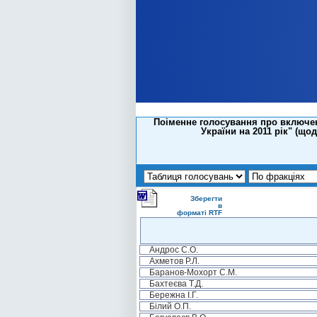
Поіменне голосування про включен
України на 2011 рік" (щ
Зберегти
в
форматі RTF
Андрос С.О.
Ахметов Р.Л.
Баранов-Мохорт С.М.
Бахтеєва Т.Д.
Бережна І.Г.
Білий О.П.