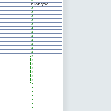
За
Не голосував
За
За
За
За
За
За
За
За
За
За
За
За
За
За
За
За
За
За
За
За
За
За
За
За
За
За