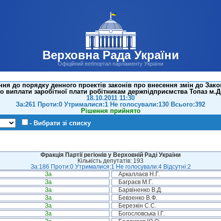
Верховна Рада України
Офіційний вебпортал парламенту України
ня до порядку денного проектів законів про внесення змін до Зак
одо виплати заробітної плати робітникам держпідприємства Топаз м.Д
18.10.2011 11:30
За:261 Проти:0 Утрималися:1 Не голосували:130 Всього:392
Рішення прийнято
- Вибрати зі списку
Фракція Партії регіонів у Верховній Раді України
Кількість депутатів: 193
За:186 Проти:0 Утрималися:1 Не голосували:4 Відсутні:2
За
Аркаллаєв Н.Г.
За
Баграєв М.Г.
За
Барвіненко В.Д.
За
Бевзенко В.Ф.
За
Березкін С.С.
За
Богословська І.Г.