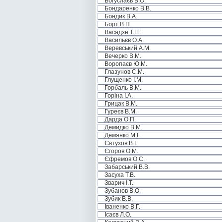
Богуслаєв В.О.
Бондаренко В.В.
Бондик В.А.
Борт В.П.
Васадзе Т.Ш.
Васильєв О.А.
Веревський А.М.
Вечерко В.М.
Воропаєв Ю.М.
Глазунов С.М.
Глущенко І.М.
Горбаль В.М.
Горіна І.А.
Грицак В.М.
Гуреєв В.М.
Дарда О.П.
Демидко В.М.
Демянко М.І.
Євтухов В.І.
Єгоров О.М.
Єфремов О.С.
Забарський В.В.
Засуха Т.В.
Зварич І.Т.
Зубанов В.О.
Зубик В.В.
Іваненко В.Г.
Ісаєв Л.О.