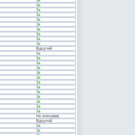
За
За
За
За
За
За
За
За
За
За
Відсутній
За
За
За
За
За
За
За
За
За
За
За
За
За
Не голосував
Відсутній
За
За