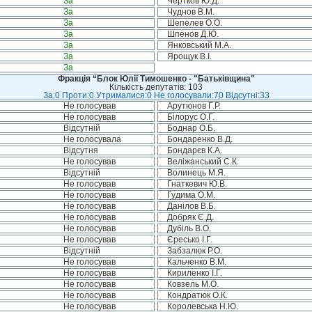
За
Чертков Ю.Д.
За
Чуднов В.М.
За
Шепелев О.О.
За
Шпенов Д.Ю.
За
Янковський М.А.
За
Ярощук В.І.
За
Фракція “Блок Юлії Тимошенко - "Батьківщина"
Кількість депутатів: 103
За:0 Проти:0 Утрималися:0 Не голосували:70 Відсутні:33
Не голосував
Арутюнов Г.Р.
Не голосував
Білорус О.Г.
Відсутній
Боднар О.Б.
Не голосувала
Бондаренко В.Д.
Відсутня
Бондарєв К.А.
Не голосував
Веліжанський С.К.
Відсутній
Волинець М.Я.
Не голосував
Гнаткевич Ю.В.
Не голосував
Гудима О.М.
Не голосував
Данілов В.Б.
Не голосував
Добряк Є.Д.
Не голосував
Дубіль В.О.
Не голосував
Єресько І.Г.
Відсутній
Забзалюк Р.О.
Не голосував
Кальченко В.М.
Не голосував
Кириленко І.Г.
Не голосував
Ковзель М.О.
Не голосував
Кондратюк О.К.
Не голосував
Королевська Н.Ю.