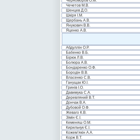
Черноморов О.М.
Чечетов М.В.
Шенцев Д.О.
Шкіря І.М.
Щербань А.В.
Янукович В.В.
Яценко А.В.
Абдуллін О.Р.
Бабенко В.Б.
Бірюк Л.В.
Болюра А.В.
Бондаренко О.Ф.
Бородін В.В.
Власенко С.В.
Ганущак Ю.І.
Гринів І.О.
Давимука С.А.
Деревляний В.Т.
Дончак В.А.
Дубовой О.Ф.
Жеваго К.В.
Зімін Є.І.
Кеменяш О.М.
Кирильчук Є.І.
Кожем’якін А.А.
Корж В.Т.