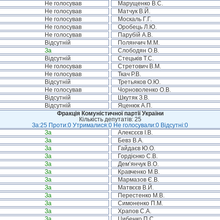
Не голосував
Марущенко В.С.
Не голосував
Матчук В.Й.
Не голосував
Москаль Г.Г.
Не голосував
Оробець Л.Ю.
Не голосував
Парубій А.В.
Відсутній
Полянчич М.М.
За
Слободян О.В.
Відсутній
Стецьків Т.С.
Не голосував
Стретович В.М.
Не голосував
Ткач Р.В.
Відсутній
Третьяков О.Ю.
Не голосував
Чорноволенко О.В.
Відсутній
Шкутяк З.В.
Відсутній
Яценюк А.П.
Фракція Комуністичної партії України
Кількість депутатів: 25
За:25 Проти:0 Утрималися:0 Не голосували:0 Відсутні:0
За
Алексєєв І.В.
За
Бевз В.А.
За
Гайдаєв Ю.О.
За
Гордієнко С.В.
За
Дем’янчук В.О.
За
Кравченко М.В.
За
Мармазов Є.В.
За
Матвєєв В.Й.
За
Перестенко М.В.
За
Симоненко П.М.
За
Храпов С.А.
За
Цибенко П.С.