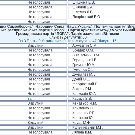
Не голосував
Шишкіна Е.В.
Не голосувала
Шиянов Б.А.
Не голосував
Шлемко Д.В.
Не голосувала
Яворівський В.О.
Не голосував
дна Самооборона”: Народний Союз “Наша Україна”, Політична партія “Впере
ська республіканська партія “Собор” , Партія Християнсько-Демократичний
Громадянська партія “ПОРА”, Партія захисників Вітчизни
Кількість депутатів: 66
За:3 Проти:0 Утрималися:0 Не голосували:47 Відсутні:16
Відсутній
Аржевітін С.М.
Не голосувала
Бондар О.М.
Не голосував
В’язівський В.М.
Не голосувала
Геращенко І.В.
Не голосувала
Гримчак Ю.М.
Не голосував
Гуменюк О.І.
Не голосував
Джемілєв М. .
Не голосував
Доній О.С.
Не голосував
Жебрівський П.І.
Не голосував
Зварич Р.М.
Не голосував
Кармазін Ю.А.
За
Каськів В.В.
Відсутній
Кендзьор Я.М.
Не голосував
Клименко О.І.
Не голосував
Князевич Р.П.
Не голосував
Костенко Ю.І.
Відсутній
Круць М.Ф.
Відсутній
Кульчинський М.Г.
Не голосувала
Ляпіна К.М.