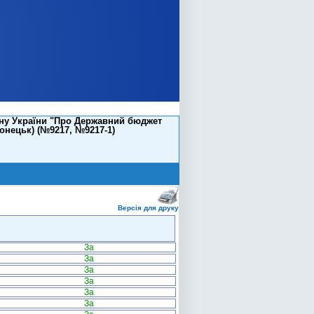
ону України "Про Державний бюджет
онецьк) (№9217, №9217-1)
Версія для друку
За
За
За
За
За
За