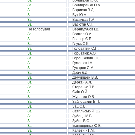
За
Болдирєв Ю.О.
За
Бондаренко О.А.
За
Борисов В.Д.
За
Бут Ю.А.
За
Васильєв Г.А.
За
Васютін С.І.
Не голосував
Вернидубов І.В.
За
Волков О.А.
За
Гєллєр Є.Б.
За
Глусь С.К.
За
Головатий С.П.
За
Горбатюк А.О.
За
Горошкевич О.С.
За
Гуменюк І.М.
За
Гусаров С.М.
За
Дейч Б.Д.
За
Демчишен В.В.
За
Деркач А.Л.
За
Єгоренко Т.В.
За
Єдін О.Й.
За
Журавко О.В.
За
Заблоцький В.П.
За
Зац О.В.
За
Звягільський Ю.Л.
За
Зубець М.В.
За
Зубов В.С.
За
Іванющенко Ю.В.
За
Калетнік Г.М.