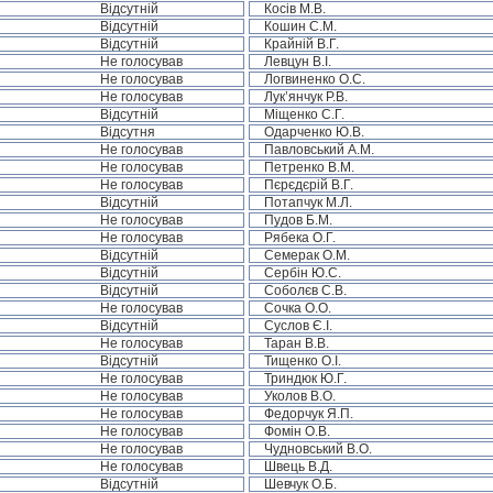
Відсутній
Косів М.В.
Відсутній
Кошин С.М.
Відсутній
Крайній В.Г.
Не голосував
Левцун В.І.
Не голосував
Логвиненко О.С.
Не голосував
Лук’янчук Р.В.
Відсутній
Міщенко С.Г.
Відсутня
Одарченко Ю.В.
Не голосував
Павловський А.М.
Не голосував
Петренко В.М.
Не голосував
Пєрєдєрій В.Г.
Відсутній
Потапчук М.Л.
Не голосував
Пудов Б.М.
Не голосував
Рябека О.Г.
Відсутній
Семерак О.М.
Відсутній
Сербін Ю.С.
Відсутній
Соболєв С.В.
Не голосував
Сочка О.О.
Відсутній
Суслов Є.І.
Не голосував
Таран В.В.
Відсутній
Тищенко О.І.
Не голосував
Триндюк Ю.Г.
Не голосував
Уколов В.О.
Не голосував
Федорчук Я.П.
Не голосував
Фомін О.В.
Не голосував
Чудновський В.О.
Не голосував
Швець В.Д.
Відсутній
Шевчук О.Б.