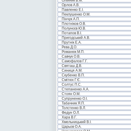
Олійник В.М.
Орлов А.В.
Павленко Е.І.
Пеклушенко О.М.
Пінчук А.П.
Плотніков О.В.
Полунєєв Ю.В.
Потапов В.І.
Пригодський А.В.
Прутнік Е.А.
Рева Д.О.
Романюк М.П.
Савчук О.В.
Самофалов Г.Г.
Святаш Д.В.
Синиця А.М.
Скубенко В.П.
Смітюх Г.Є.
Солтус П.С.
Степаненко А.А.
Стоян О.М.
Супруненко О.І.
Табачник Я.П.
Толстенко В.Л.
Федун О.Л.
Хара В.Г.
Хмельницький В.І.
Царьов О.А.