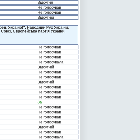
Відсутня
Не голосував
Не голосував
Відсутній
д, Україно!”, Народний Рух України,
 Союз, Європейська партія України,
Не голосував
Не голосував
Не голосував
Не голосувала
Відсутній
Не голосував
Не голосував
Відсутній
Не голосував
Не голосував
Не голосував
За
Не голосував
Не голосував
Не голосував
Не голосував
Відсутній
Не голосував
Не голосувала