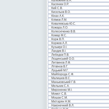
Калюжний В.А.
Касянюк О.Р.
Кий С.В.
Кисельов В.О.
Кінах А.К.
Клімов Л.М.
Ковалевська Ю.С.
Кожара Л.О.
Колесніченко В.В.
Комар М.С.
Корж В.П.
Коржев А.Л.
Кузьмук О.І.
Ландик В.І.
Лебедєв П.В.
Лєщинський О.О.
Литвинов Л.Ф.
Літвінов В.Г.
Луцький М.Г.
Майборода С.Ф.
Малишев В.С.
Маньковський Г.В.
Мельник С.А.
Мироненко М.І.
Момот С.В.
Мошак С.М.
Мхітарян Н.М.
Наконечний В.Л.