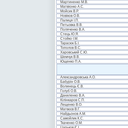
Мартиненко М.В.
Матвієнко А.С.
Мойсик В.Р.
Новіков О.В.
Палиця І.П.
Петьовка В.В.
Поляченко В.А.
Стець Ю.Я.
Стойко І.М.
Тарасюк Б.І.
Тополов В.С.
Харовський С.Ю.
Шемчук В.В.
Ющенко П.А.
Александровська А.О.
Бабурін О.В.
Волинець Є.В.
Голуб О.В.
Даниленко В.А.
Кілінкаров С.П.
Лещенко В.О.
Матвєєв В.Г.
Найдьонов А.М.
Самойлик К.С.
Ткаченко О.М.
Царьков Є.І.