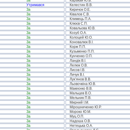
За
Каракай Ю.В.
Утримався
Келестин В.В.
За
Киричок О.Е.
За
Ківалов С.В.
За
Климець П.А.
За
Клюєв С.П.
За
Ковальова Ю.В.
За
Козуб О.А.
За
Колоцей Ю.О.
За
Коновалюк В.І.
За
Корж П.П.
За
Кузьменко П.П.
За
Кунченко О.П.
За
Ландік В.І.
За
Лелюк О.В.
За
Лисов І.В.
За
Личук В.І.
За
Лук’янов В.В.
За
Льовочкіна Ю.В.
За
Макеєнко В.В.
За
Мальцев В.О.
За
Мельник П.В.
За
Мирний І.М.
За
Мірошниченко Ю.Р.
За
Мороко Ю.М.
За
Муц О.П.
За
Надоша О.В.
За
Нетецька О.А.