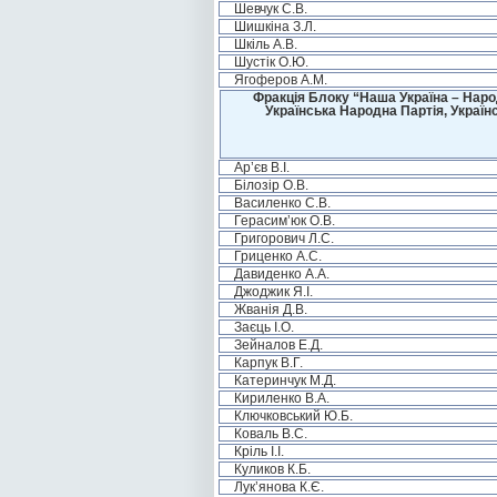
Шевчук С.В.
Шишкіна З.Л.
Шкіль А.В.
Шустік О.Ю.
Ягоферов А.М.
Фракція Блоку “Наша Україна – Наро
Українська Народна Партія, Україн
Ар’єв В.І.
Білозір О.В.
Василенко С.В.
Герасим’юк О.В.
Григорович Л.С.
Гриценко А.С.
Давиденко А.А.
Джоджик Я.І.
Жванія Д.В.
Заєць І.О.
Зейналов Е.Д.
Карпук В.Г.
Катеринчук М.Д.
Кириленко В.А.
Ключковський Ю.Б.
Коваль В.С.
Кріль І.І.
Куликов К.Б.
Лук’янова К.Є.