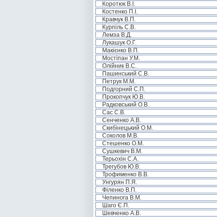
Коротюк В.І.
Костенко П.І.
Кравчук В.П.
Курпіль С.В.
Лемза В.Д.
Лукашук О.Г.
Макієнко В.П.
Мостіпан У.М.
Олійник В.С.
Пашинський С.В.
Петрук М.М.
Подгорний С.П.
Прокопчук Ю.В.
Радковський О.В.
Сас С.В.
Сенченко А.В.
Скибінецький О.М.
Соколов М.В.
Стешенко О.М.
Сушкевич В.М.
Терьохін С.А.
Трегубов Ю.В.
Трофименко В.В.
Унгурян П.Я.
Філенко В.П.
Чепинога В.М.
Шаго Є.П.
Шевченко А.В.