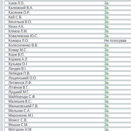
Ісаєв Л.О.
За
Калюжний В.А.
За
Касянюк О.Р.
За
Кий С.В.
За
Кисельов В.О.
За
Кінах А.К.
За
Клімов Л.М.
За
Ковалевська Ю.С.
За
Кожара Л.О.
Не голосував
Колесніченко В.В.
За
Комар М.С.
За
Корж В.П.
За
Коржев А.Л.
За
Кузьмук О.І.
За
Ландик В.І.
За
Лебедєв П.В.
За
Лєщинський О.О.
За
Литвинов Л.Ф.
За
Літвінов В.Г.
За
Луцький М.Г.
За
Майборода С.Ф.
За
Малишев В.С.
За
Маньковський Г.В.
За
Мельник С.А.
За
Мироненко М.І.
За
Момот С.В.
За
Мошак С.М.
За
Мхітарян Н.М.
За