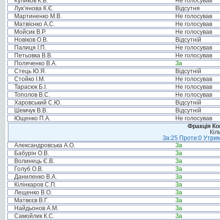
Куликов К.Б.
Не голосував
Лук’янова К.Є.
Відсутня
Мартиненко М.В.
Не голосував
Матвієнко А.С.
Не голосував
Мойсик В.Р.
Не голосував
Новіков О.В.
Відсутній
Палиця І.П.
Не голосував
Петьовка В.В.
Не голосував
Поляченко В.А.
За
Стець Ю.Я.
Відсутній
Стойко І.М.
Не голосував
Тарасюк Б.І.
Не голосував
Тополов В.С.
Не голосував
Харовський С.Ю.
Відсутній
Шемчук В.В.
Відсутній
Ющенко П.А.
Не голосував
Фракція Ком
Кіл
За:25 Проти:0 Утрим
Александровська А.О.
За
Бабурін О.В.
За
Волинець Є.В.
За
Голуб О.В.
За
Даниленко В.А.
За
Кілінкаров С.П.
За
Лещенко В.О.
За
Матвєєв В.Г.
За
Найдьонов А.М.
За
Самойлик К.С.
За