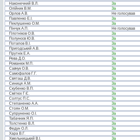
Наконечний В.Л.
За
Олійник В.М.
За
Орлов А.В.
Не голосував
Павленко Е.І.
За
Пеклушенко О.М.
За
Пінчук А.П.
Не голосував
Плотніков О.В.
За
Полунєєв Ю.В.
За
Потапов В.І.
За
Пригодський А.В.
За
Прутнік Е.А.
За
Рева Д.О.
За
Романюк М.П.
За
Савчук О.В.
За
Самофалов Г.Г.
За
Святаш Д.В.
За
Синиця А.М.
За
Скубенко В.П.
За
Смітюх Г.Є.
За
Солтус П.С.
За
Степаненко А.А.
За
Стоян О.М.
За
Супруненко О.І.
За
Табачник Я.П.
За
Толстенко В.Л.
За
Федун О.Л.
За
Хара В.Г.
За
Хмельницький В.І.
За