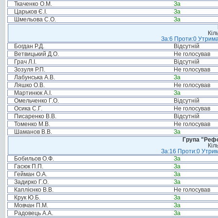
Ткаченко О.М.
За
Царьков Є.І.
За
Шмельова С.О.
За
Кіл
За:6 Проти:0 Утрима
Богдан Р.Д.
Відсутній
Ветвицький Д.О.
Не голосував
Грач Л.І.
Відсутній
Зозуля Р.П.
Не голосував
Лабунська А.В.
За
Ляшко О.В.
Не голосував
Мартинюк А.І.
За
Омельченко Г.О.
Відсутній
Осика С.Г.
Не голосував
Писаренко В.В.
Відсутній
Томенко М.В.
Не голосував
Шаманов В.В.
За
Група "Реф
Кіл
За:16 Проти:0 Утрим
Бобильов О.Ф.
За
Гасюк П.П.
За
Гейман О.А.
За
Задирко Г.О.
За
Каплієнко В.В.
Не голосував
Крук Ю.Б.
За
Мовчан П.М.
За
Радовець А.А.
За