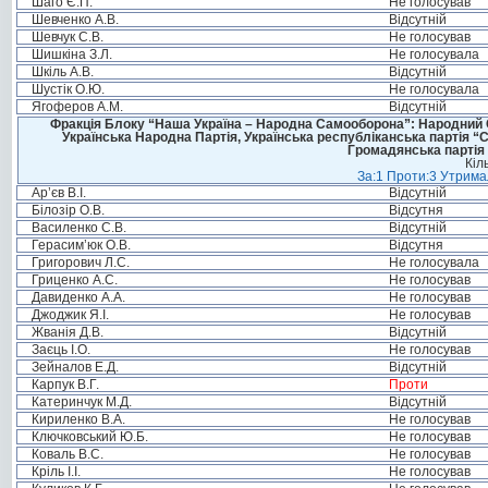
Шаго Є.П.
Не голосував
Шевченко А.В.
Відсутній
Шевчук С.В.
Не голосував
Шишкіна З.Л.
Не голосувала
Шкіль А.В.
Відсутній
Шустік О.Ю.
Не голосувала
Ягоферов А.М.
Відсутній
Фракція Блоку “Наша Україна – Народна Самооборона”: Народний Со
Українська Народна Партія, Українська республіканська партія “
Громадянська партія 
Кіл
За:1 Проти:3 Утримал
Ар’єв В.І.
Відсутній
Білозір О.В.
Відсутня
Василенко С.В.
Відсутній
Герасим’юк О.В.
Відсутня
Григорович Л.С.
Не голосувала
Гриценко А.С.
Не голосував
Давиденко А.А.
Не голосував
Джоджик Я.І.
Не голосував
Жванія Д.В.
Відсутній
Заєць І.О.
Не голосував
Зейналов Е.Д.
Відсутній
Карпук В.Г.
Проти
Катеринчук М.Д.
Відсутній
Кириленко В.А.
Не голосував
Ключковський Ю.Б.
Не голосував
Коваль В.С.
Не голосував
Кріль І.І.
Не голосував