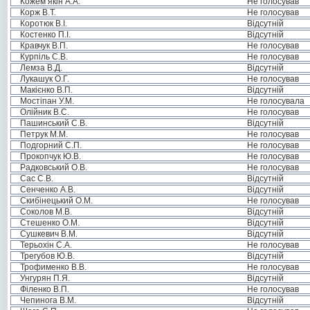
Кожем’якін А.А.
Не голосував
Корж В.Т.
Не голосував
Коротюк В.І.
Відсутній
Костенко П.І.
Відсутній
Кравчук В.П.
Не голосував
Курпіль С.В.
Не голосував
Лемза В.Д.
Відсутній
Лукашук О.Г.
Не голосував
Макієнко В.П.
Відсутній
Мостіпан У.М.
Не голосувала
Олійник В.С.
Не голосував
Пашинський С.В.
Відсутній
Петрук М.М.
Не голосував
Подгорний С.П.
Не голосував
Прокопчук Ю.В.
Не голосував
Радковський О.В.
Не голосував
Сас С.В.
Відсутній
Сенченко А.В.
Відсутній
Скибінецький О.М.
Не голосував
Соколов М.В.
Відсутній
Стешенко О.М.
Відсутній
Сушкевич В.М.
Відсутній
Терьохін С.А.
Не голосував
Трегубов Ю.В.
Відсутній
Трофименко В.В.
Не голосував
Унгурян П.Я.
Відсутній
Філенко В.П.
Не голосував
Чепинога В.М.
Відсутній