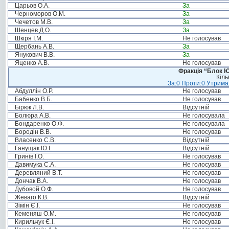
Царьов О.А.
За
Черноморов О.М.
За
Чечетов М.В.
За
Шенцев Д.О.
За
Шкіря І.М.
Не голосував
Щербань А.В.
За
Янукович В.В.
За
Яценко А.В.
Не голосував
Фракція “Блок Ю
Кіль
За:0 Проти:0 Утримал
Абдуллін О.Р.
Не голосував
Бабенко В.Б.
Не голосував
Бірюк Л.В.
Відсутній
Болюра А.В.
Не голосувала
Бондаренко О.Ф.
Не голосувала
Бородін В.В.
Не голосував
Власенко С.В.
Відсутній
Ганущак Ю.І.
Відсутній
Гринів І.О.
Не голосував
Давимука С.А.
Не голосував
Деревляний В.Т.
Не голосував
Дончак В.А.
Не голосував
Дубовой О.Ф.
Не голосував
Жеваго К.В.
Відсутній
Зімін Є.І.
Не голосував
Кеменяш О.М.
Не голосував
Кирильчук Є.І.
Не голосував