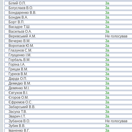
Білий О.П.
За
Богуслаєв В.О.
За
Бондаренко В.В.
За
Бондик В.А.
За
Борт В.П.
За
Васадзе Т.Ш.
За
Васильєв О.А.
За
Веревський А.М.
Не голосував
Вечерко В.М.
За
Воропаєв Ю.М.
За
Глазунов С.М.
За
Глущенко І.М.
За
Горбаль В.М.
За
Горіна І.А.
За
Грицак В.М.
За
Гуреєв В.М.
За
Дарда О.П.
За
Демидко В.М.
За
Демянко М.І.
За
Євтухов В.І.
За
Єгоров О.М.
За
Єфремов О.С.
За
Забарський В.В.
За
Засуха Т.В.
За
Зварич І.Т.
За
Зубанов В.О.
Не голосував
Зубик В.В.
За
Іваненко В.Г.
За