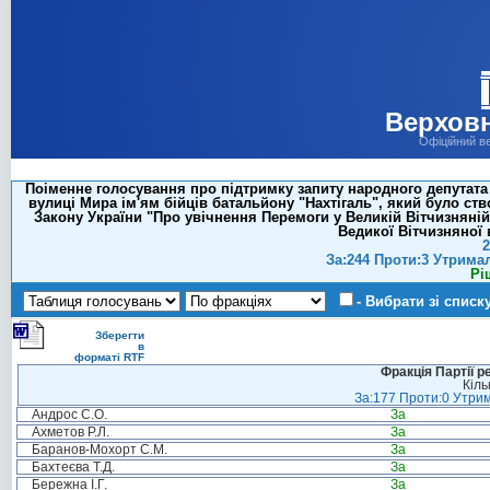
Верховн
Офіційний в
Поіменне голосування про підтримку запиту народного депутат
вулиці Мира ім'ям бійців батальйону "Нахтігаль", який було ст
Закону України "Про увічнення Перемоги у Великій Вітчизняній 
Ведикої Вітчизняної 
2
За:244 Проти:3 Утрима
Рі
- Вибрати зі списк
Зберегти
в
форматі RTF
Фракція Партії р
Кіль
За:177 Проти:0 Утрим
Андрос С.О.
За
Ахметов Р.Л.
За
Баранов-Мохорт С.М.
За
Бахтеєва Т.Д.
За
Бережна І.Г.
За