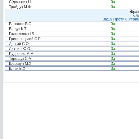
Сідельник І.І.
За
Трайдук М.Ф.
За
Фрак
Кіл
За:19 Проти:0 Утрим
Баранов В.О.
За
Ващук К.Т.
За
Головченко І.Б.
За
Гриневецький С.Р.
За
Довгий С.О.
За
Литвин Ю.О.
За
Рудченко М.М.
За
Терещук С.М.
За
Шершун М.Х.
За
Шпак В.Ф.
За