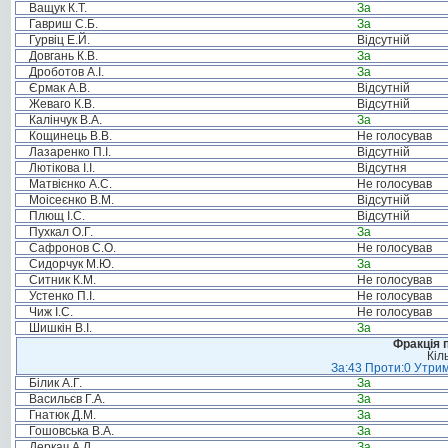
Ващук К.Т.
За
Гавриш С.Б.
За
Гурвіц Е.Й.
Відсутній
Довгань К.В.
За
Дроботов А.І.
За
Єрмак А.В.
Відсутній
Жеваго К.В.
Відсутній
Калінчук В.А.
За
Кощинець В.В.
Не голосував
Лазаренко П.І.
Відсутній
Лютікова І.І.
Відсутня
Матвієнко А.С.
Не голосував
Моісеєнко В.М.
Відсутній
Плющ І.С.
Відсутній
Пухкал О.Г.
За
Сафронов С.О.
Не голосував
Сидорчук М.Ю.
За
Ситник К.М.
Не голосував
Устенко П.І.
Не голосував
Чиж І.С.
Не голосував
Шишкін В.І.
За
Фракція п
Кіл
За:43 Проти:0 Утрим
Білик А.Г.
За
Васильєв Г.А.
За
Гнатюк Д.М.
За
Гошовська В.А.
За
Деркач А.Л.
За