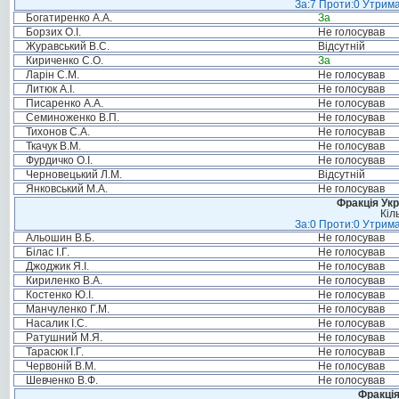
За:7 Проти:0 Утрима
Богатиренко А.А.
За
Борзих О.І.
Не голосував
Журавський В.С.
Відсутній
Кириченко С.О.
За
Ларін С.М.
Не голосував
Литюк А.І.
Не голосував
Писаренко А.А.
Не голосував
Семиноженко В.П.
Не голосував
Тихонов С.А.
Не голосував
Ткачук В.М.
Не голосував
Фурдичко О.І.
Не голосував
Черновецький Л.М.
Відсутній
Янковський М.А.
Не голосував
Фракція Ук
Кіл
За:0 Проти:0 Утрима
Альошин В.Б.
Не голосував
Білас І.Г.
Не голосував
Джоджик Я.І.
Не голосував
Кириленко В.А.
Не голосував
Костенко Ю.І.
Не голосував
Манчуленко Г.М.
Не голосував
Насалик І.С.
Не голосував
Ратушний М.Я.
Не голосував
Тарасюк І.Г.
Не голосував
Червоній В.М.
Не голосував
Шевченко В.Ф.
Не голосував
Фракція