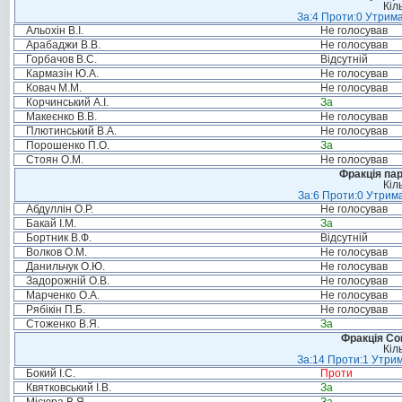
Кіл
За:4 Проти:0 Утрима
Альохін В.І.
Не голосував
Арабаджи В.В.
Не голосував
Горбачов В.С.
Відсутній
Кармазін Ю.А.
Не голосував
Ковач М.М.
Не голосував
Корчинський А.І.
За
Макеєнко В.В.
Не голосував
Плютинський В.А.
Не голосував
Порошенко П.О.
За
Стоян О.М.
Не голосував
Фракція па
Кіл
За:6 Проти:0 Утрима
Абдуллін О.Р.
Не голосував
Бакай І.М.
За
Бортник В.Ф.
Відсутній
Волков О.М.
Не голосував
Данильчук О.Ю.
Не голосував
Задорожній О.В.
Не голосував
Марченко О.А.
Не голосував
Рябікін П.Б.
Не голосував
Стоженко В.Я.
За
Фракція Соц
Кіл
За:14 Проти:1 Утрим
Бокий І.С.
Проти
Квятковський І.В.
За