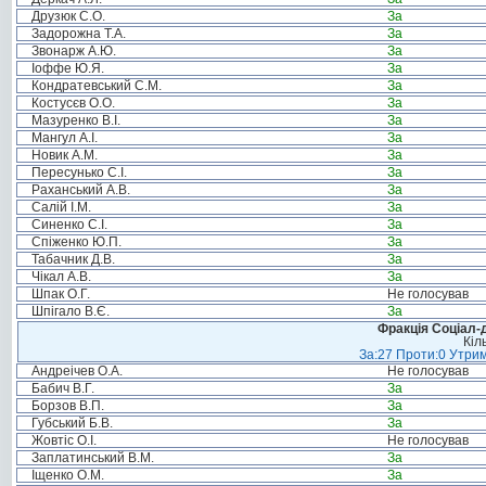
Друзюк С.О.
За
Задорожна Т.А.
За
Звонарж А.Ю.
За
Іоффе Ю.Я.
За
Кондратевський С.М.
За
Костусєв О.О.
За
Мазуренко В.І.
За
Мангул А.І.
За
Новик А.М.
За
Пересунько С.І.
За
Раханський А.В.
За
Салій І.М.
За
Синенко С.І.
За
Спіженко Ю.П.
За
Табачник Д.В.
За
Чікал А.В.
За
Шпак О.Г.
Не голосував
Шпігало В.Є.
За
Фракція Соціал-д
Кіл
За:27 Проти:0 Утрим
Андреічев О.А.
Не голосував
Бабич В.Г.
За
Борзов В.П.
За
Губський Б.В.
За
Жовтіс О.І.
Не голосував
Заплатинський В.М.
За
Іщенко О.М.
За