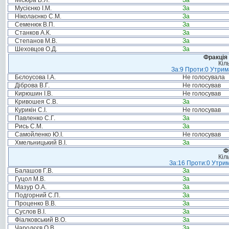
Місюра В.Я.
За
Мусієнко І.М.
За
Ніколаєнко С.М.
За
Семенюк В.П.
За
Станков А.К.
За
Степанов М.В.
За
Шеховцов О.Д.
За
Фракція 
Кіл
За:9 Проти:0 Утрим
Бєлоусова І.А.
Не голосувала
Діброва В.Г.
Не голосував
Кирюшин І.В.
Не голосував
Кривошея С.В.
За
Курикін С.І.
Не голосував
Павленко С.Г.
За
Рись С.М.
За
Самойленко Ю.І.
Не голосував
Хмельницький В.І.
За
Ф
Кіл
За:16 Проти:0 Утрим
Балашов Г.В.
За
Гуцол М.В.
За
Мазур О.А.
За
Подгорний С.П.
За
Проценко В.В.
За
Суслов В.І.
За
Фіалковський В.О.
За
Чародєєв О.В.
За