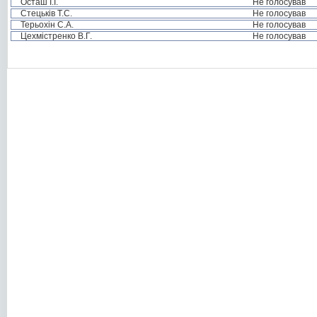
Осташ І.І.
Не голосував
Стецьків Т.С.
Не голосував
Терьохін С.А.
Не голосував
Цехмістренко В.Г.
Не голосував