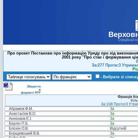
Верховн
Офіційний в
Про проект Постанови про інформацію Уряду про хід виконання 
2001 року "Про стан і формування ці
2
За:277 Проти:3 Утрима
Рі
- Вибрати зі списк
Зберегти
в
форматі RTF
Фракція Ком
Кіль
За:108 Проти:0 Утрим
Абрамов Ф.М.
За
Анастасієв В.О.
За
Аннєнков Є.І.
За
Баулін П.Б.
За
Блохін О.В.
Відсутній
Борщевський В.В.
За