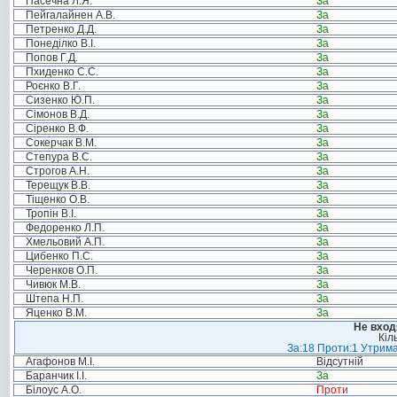
Пасечна Л.Я.
За
Пейгалайнен А.В.
За
Петренко Д.Д.
За
Понеділко В.І.
За
Попов Г.Д.
За
Пхиденко С.С.
За
Роєнко В.Г.
За
Сизенко Ю.П.
За
Сімонов В.Д.
За
Сіренко В.Ф.
За
Сокерчак В.М.
За
Степура В.С.
За
Строгов А.Н.
За
Терещук В.В.
За
Тіщенко О.В.
За
Тропін В.І.
За
Федоренко Л.П.
За
Хмельовий А.П.
За
Цибенко П.С.
За
Черенков О.П.
За
Чивюк М.В.
За
Штепа Н.П.
За
Яценко В.М.
За
Не вход
Кіл
За:18 Проти:1 Утрима
Агафонов М.І.
Відсутній
Баранчик І.І.
За
Білоус А.О.
Проти