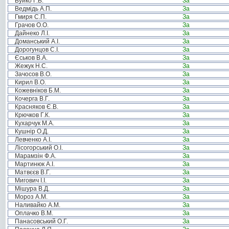
Буйко Г.В.
За
Ведмідь А.П.
За
Гмиря С.П.
За
Грачов О.О.
За
Дайнеко Л.І.
За
Доманський А.І.
За
Дорогунцов С.І.
За
Єськов В.А.
За
Жежук Н.С.
За
Зачосов В.О.
За
Кирил В.О.
За
Кожевніков Б.М.
За
Кочерга В.Г.
За
Красняков Є.В.
За
Крючков Г.К.
За
Кухарчук М.А.
За
Кушнір О.Д.
За
Левченко А.І.
За
Лісогорський О.І.
За
Марамзін Ф.А.
За
Мартинюк А.І.
За
Матвєєв В.Г.
За
Мигович І.І.
За
Мішура В.Д.
За
Мороз А.М.
За
Наливайко А.М.
За
Оплачко В.М.
За
Панасовський О.Г.
За