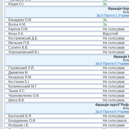
Ющик О.І.
За
Фракція Нар
Кіл
За:5 Проти:1 Утрим
Бандурка О.М.
За
Волок А.М.
За
Карпов О.М.
Не голосував
Кінах А.К.
Відсутній
Костржевськй Д.Б.
Не голосував
Мельник П.В.
Не голосував
Салигін В.В.
Не голосував
Хорошковський В.І.
Не голосував
Фракція 
Кіл
За:0 Проти:0 Утрима
Глухівський Л.Й.
Не голосував
Джемілев М. .
Не голосував
Кендзьор Я.М.
Не голосував
Костинюк Б.І.
Не голосував
Кульчинський М.Г.
Не голосував
Танюк Л.С.
Не голосував
Чорноволенко О.В.
Не голосував
Шепа В.В.
Не голосував
Фракція партії"Реф
Кіл
За:0 Проти:0 Утрима
Беспалий Б.Я.
Не голосував
Бондаренко О.Ф.
Не голосувала
Коліушко І.Б.
Не голосував