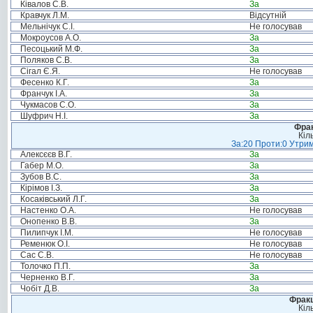
Ківалов С.В.
За
Кравчук Л.М.
Відсутній
Мельнічук С.І.
Не голосував
Мокроусов А.О.
За
Песоцький М.Ф.
За
Поляков С.В.
За
Сігал Є.Я.
Не голосував
Фесенко К.Г.
За
Франчук І.А.
За
Чукмасов С.О.
За
Шуфрич Н.І.
За
Фрак
Кіл
За:20 Проти:0 Утрим
Алексєєв В.Г.
За
Габер М.О.
За
Зубов В.С.
За
Кірімов І.З.
За
Косаківський Л.Г.
За
Настенко О.А.
Не голосував
Онопенко В.В.
За
Пилипчук І.М.
Не голосував
Ременюк О.І.
Не голосував
Сас С.В.
Не голосував
Толочко П.П.
За
Черненко В.Г.
За
Чобіт Д.В.
За
Фракц
Кіл