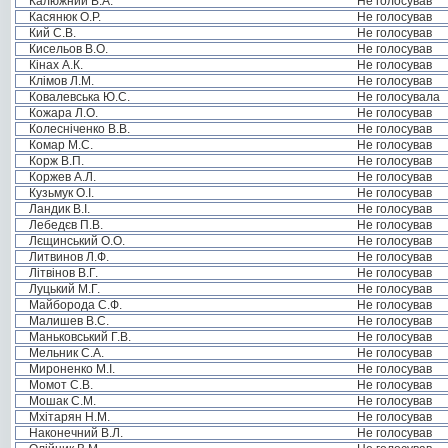
Калюжний В.А.
Не голосував
Касянюк О.Р.
Не голосував
Кий С.В.
Не голосував
Кисельов В.О.
Не голосував
Кінах А.К.
Не голосував
Клімов Л.М.
Не голосував
Ковалевська Ю.С.
Не голосувала
Кожара Л.О.
Не голосував
Колесніченко В.В.
Не голосував
Комар М.С.
Не голосував
Корж В.П.
Не голосував
Коржев А.Л.
Не голосував
Кузьмук О.І.
Не голосував
Ландик В.І.
Не голосував
Лебедєв П.В.
Не голосував
Лєщинський О.О.
Не голосував
Литвинов Л.Ф.
Не голосував
Літвінов В.Г.
Не голосував
Луцький М.Г.
Не голосував
Майборода С.Ф.
Не голосував
Малишев В.С.
Не голосував
Маньковський Г.В.
Не голосував
Мельник С.А.
Не голосував
Мироненко М.І.
Не голосував
Момот С.В.
Не голосував
Мошак С.М.
Не голосував
Мхітарян Н.М.
Не голосував
Наконечний В.Л.
Не голосував