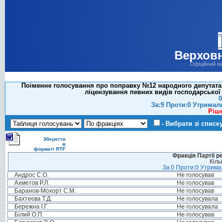
Верховн
Офіційний в
Поіменне голосування про поправку №12 народного депутата 
ліцензування певних видів господарської 
0
За:9 Проти:0 Утримал
Ріш
- Вибрати зі списк
Зберегти
в
форматі RTF
Фракція Партії р
Кіль
За:0 Проти:0 Утримал
Андрос С.О.
Не голосував
Ахметов Р.Л.
Не голосував
Баранов-Мохорт С.М.
Не голосував
Бахтеєва Т.Д.
Не голосувала
Бережна І.Г.
Не голосувала
Білий О.П.
Не голосував