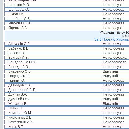
Черноморов О.М.
Не голосував
Чечетов М.В.
Не голосував
Шенцев Д.О.
Не голосував
Шкіря І.М.
Не голосував
Щербань А.В.
Не голосував
Янукович В.В.
Не голосував
Яценко А.В.
Не голосував
Фракція “Блок Ю
Кіль
За:1 Проти:0 Утримал
Абдуллін О.Р.
Не голосував
Бабенко В.Б.
Не голосував
Бірюк Л.В.
Не голосував
Болюра А.В.
Не голосувала
Бондаренко О.Ф.
Не голосувала
Бородін В.В.
Не голосував
Власенко С.В.
Відсутній
Ганущак Ю.І.
Відсутній
Гринів І.О.
Не голосував
Давимука С.А.
Не голосував
Деревляний В.Т.
Не голосував
Дончак В.А.
Не голосував
Дубовой О.Ф.
Відсутній
Жеваго К.В.
Відсутній
Зімін Є.І.
Не голосував
Кеменяш О.М.
Не голосував
Кирильчук Є.І.
Не голосував
Кожем’якін А.А.
Не голосував
Корж В.Т.
Не голосував