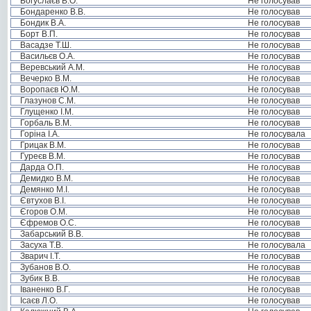
Богуслаєв В.О.
Не голосував
Бондаренко В.В.
Не голосував
Бондик В.А.
Не голосував
Борт В.П.
Не голосував
Васадзе Т.Ш.
Не голосував
Васильєв О.А.
Не голосував
Веревський А.М.
Не голосував
Вечерко В.М.
Не голосував
Воропаєв Ю.М.
Не голосував
Глазунов С.М.
Не голосував
Глущенко І.М.
Не голосував
Горбаль В.М.
Не голосував
Горіна І.А.
Не голосувала
Грицак В.М.
Не голосував
Гуреєв В.М.
Не голосував
Дарда О.П.
Не голосував
Демидко В.М.
Не голосував
Демянко М.І.
Не голосував
Євтухов В.І.
Не голосував
Єгоров О.М.
Не голосував
Єфремов О.С.
Не голосував
Забарський В.В.
Не голосував
Засуха Т.В.
Не голосувала
Зварич І.Т.
Не голосував
Зубанов В.О.
Не голосував
Зубик В.В.
Не голосував
Іваненко В.Г.
Не голосував
Ісаєв Л.О.
Не голосував