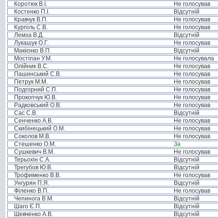
Коротюк В.І.
Не голосував
Костенко П.І.
Відсутній
Кравчук В.П.
Не голосував
Курпіль С.В.
Не голосував
Лемза В.Д.
Відсутній
Лукашук О.Г.
Не голосував
Макієнко В.П.
Відсутній
Мостіпан У.М.
Не голосувала
Олійник В.С.
Не голосував
Пашинський С.В.
Не голосував
Петрук М.М.
Не голосував
Подгорний С.П.
Не голосував
Прокопчук Ю.В.
Не голосував
Радковський О.В.
Не голосував
Сас С.В.
Відсутній
Сенченко А.В.
Не голосував
Скибінецький О.М.
Не голосував
Соколов М.В.
Не голосував
Стешенко О.М.
За
Сушкевич В.М.
Не голосував
Терьохін С.А.
Відсутній
Трегубов Ю.В.
Відсутній
Трофименко В.В.
Не голосував
Унгурян П.Я.
Відсутній
Філенко В.П.
Не голосував
Чепинога В.М.
Відсутній
Шаго Є.П.
Відсутній
Шевченко А.В.
Відсутній