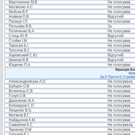
Мартиненко М.В.
Не голосував
Матвієнко А.С.
Не голосував
Мойсик В.Р.
Не голосував
Новіков О.В.
Відсутній
Палиця І.П.
Не голосував
Петьовка В.В.
За
Поляченко В.А.
Не голосував
Стець Ю.Я.
Відсутній
Стойко І.М.
Не голосував
Тарасюк Б.І.
Не голосував
Тополов В.С.
Не голосував
Харовський С.Ю.
Відсутній
Шемчук В.В.
Відсутній
Ющенко П.А.
Не голосував
Фракція Ком
Кіл
За:0 Проти:0 Утрима
Александровська А.О.
Не голосувала
Бабурін О.В.
Не голосував
Волинець Є.В.
Не голосував
Голуб О.В.
Не голосував
Даниленко В.А.
Не голосував
Кілінкаров С.П.
Не голосував
Лещенко В.О.
Не голосував
Матвєєв В.Г.
Не голосував
Найдьонов А.М.
Не голосував
Самойлик К.С.
Не голосувала
Ткаченко О.М.
Не голосував
Царьков Є.І.
Не голосував