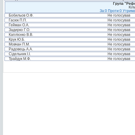
Група "Реф
Кіл
За:0 Проти:0 Утрима
Бобильов О.Ф.
Не голосував
Гасюк П.П.
Не голосував
Гейман О.А.
Не голосував
Задирко Г.О.
Не голосував
Каплієнко В.В.
Не голосував
Крук Ю.Б.
Не голосував
Мовчан П.М.
Не голосував
Радовець А.А.
Не голосував
Сідельник І.І.
Не голосував
Трайдук М.Ф.
Не голосував