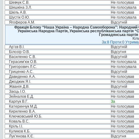
Шевчук С.В.
Не голосував
Шишкіна З.Л.
Не голосувала
Шкіль А.В.
Не голосував
Шустік О.Ю.
Не голосувала
Ягоферов А.М.
Відсутній
Фракція Блоку “Наша Україна – Народна Самооборона”: Народний Со
Українська Народна Партія, Українська республіканська партія “
Громадянська партія 
Кіл
За:8 Проти:0 Утримал
Ар’єв В.І.
Відсутній
Білозір О.В.
Відсутня
Василенко С.В.
Відсутній
Герасим’юк О.В.
Не голосувала
Григорович Л.С.
Не голосувала
Гриценко А.С.
Відсутній
Давиденко А.А.
Не голосував
Джоджик Я.І.
Не голосував
Жванія Д.В.
Відсутній
Заєць І.О.
Не голосував
Зейналов Е.Д.
Не голосував
Карпук В.Г.
За
Катеринчук М.Д.
Не голосував
Кириленко В.А.
Не голосував
Ключковський Ю.Б.
Не голосував
Коваль В.С.
Не голосував
Кріль І.І.
Не голосував
Куликов К.Б.
Не голосував
Лук’янова К.Є.
Відсутня