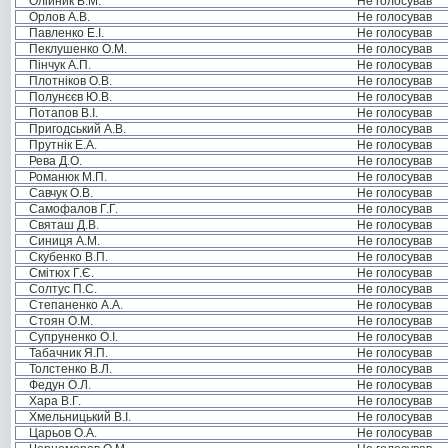
Олійник В.М.
Не голосував
Орлов А.В.
Не голосував
Павленко Е.І.
Не голосував
Пеклушенко О.М.
Не голосував
Пінчук А.П.
Не голосував
Плотніков О.В.
Не голосував
Полунєєв Ю.В.
Не голосував
Потапов В.І.
Не голосував
Пригодський А.В.
Не голосував
Прутнік Е.А.
Не голосував
Рева Д.О.
Не голосував
Романюк М.П.
Не голосував
Савчук О.В.
Не голосував
Самофалов Г.Г.
Не голосував
Святаш Д.В.
Не голосував
Синиця А.М.
Не голосував
Скубенко В.П.
Не голосував
Смітюх Г.Є.
Не голосував
Солтус П.С.
Не голосував
Степаненко А.А.
Не голосував
Стоян О.М.
Не голосував
Супруненко О.І.
Не голосував
Табачник Я.П.
Не голосував
Толстенко В.Л.
Не голосував
Федун О.Л.
Не голосував
Хара В.Г.
Не голосував
Хмельницький В.І.
Не голосував
Царьов О.А.
Не голосував