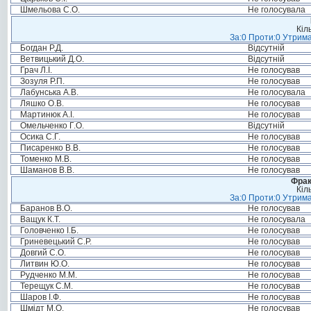
Шмельова С.О.
Не голосувала
Кіл
За:0 Проти:0 Утрима
Богдан Р.Д.
Відсутній
Ветвицький Д.О.
Відсутній
Грач Л.І.
Не голосував
Зозуля Р.П.
Не голосував
Лабунська А.В.
Не голосувала
Ляшко О.В.
Не голосував
Мартинюк А.І.
Не голосував
Омельченко Г.О.
Відсутній
Осика С.Г.
Не голосував
Писаренко В.В.
Не голосував
Томенко М.В.
Не голосував
Шаманов В.В.
Не голосував
Фрак
Кіл
За:0 Проти:0 Утрима
Баранов В.О.
Не голосував
Ващук К.Т.
Не голосувала
Головченко І.Б.
Не голосував
Гриневецький С.Р.
Не голосував
Довгий С.О.
Не голосував
Литвин Ю.О.
Не голосував
Рудченко М.М.
Не голосував
Терещук С.М.
Не голосував
Шаров І.Ф.
Не голосував
Шмідт М.О.
Не голосував