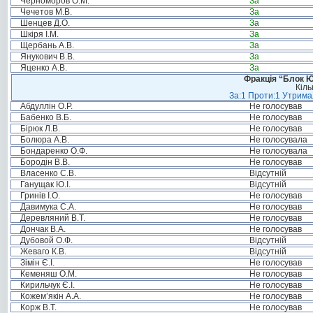
Черноморов О.М.
За
Чечетов М.В.
За
Шенцев Д.О.
За
Шкіря І.М.
За
Щербань А.В.
За
Янукович В.В.
За
Яценко А.В.
За
Фракція “Блок Ю
Кіль
За:1 Проти:1 Утримал
Абдуллін О.Р.
Не голосував
Бабенко В.Б.
Не голосував
Бірюк Л.В.
Не голосував
Болюра А.В.
Не голосувала
Бондаренко О.Ф.
Не голосувала
Бородін В.В.
Не голосував
Власенко С.В.
Відсутній
Ганущак Ю.І.
Відсутній
Гринів І.О.
Не голосував
Давимука С.А.
Не голосував
Деревляний В.Т.
Не голосував
Дончак В.А.
Не голосував
Дубовой О.Ф.
Відсутній
Жеваго К.В.
Відсутній
Зімін Є.І.
Не голосував
Кеменяш О.М.
Не голосував
Кирильчук Є.І.
Не голосував
Кожем’якін А.А.
Не голосував
Корж В.Т.
Не голосував