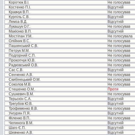
Коротюк В.І.
Не голосував
Костенко П.І.
Відсутній
Кравчук В.П.
Не голосував
Курпіль С.В.
Відсутній
Лемза В.Д.
Відсутній
Лукашук О.Г.
Не голосував
Макієнко В.П.
Відсутній
Мостіпан У.М.
Не голосувала
Олійник В.С.
Не голосував
Пашинський С.В.
Не голосував
Петрук М.М.
Не голосував
Подгорний С.П.
Не голосував
Прокопчук Ю.В.
Не голосував
Радковський О.В.
Не голосував
Сас С.В.
Відсутній
Сенченко А.В.
Не голосував
Скибінецький О.М.
Не голосував
Соколов М.В.
Не голосував
Стешенко О.М.
Проти
Сушкевич В.М.
Не голосував
Терьохін С.А.
Відсутній
Трегубов Ю.В.
Відсутній
Трофименко В.В.
Не голосував
Унгурян П.Я.
Відсутній
Філенко В.П.
Не голосував
Чепинога В.М.
Відсутній
Шаго Є.П.
Відсутній
Шевченко А.В.
Відсутній