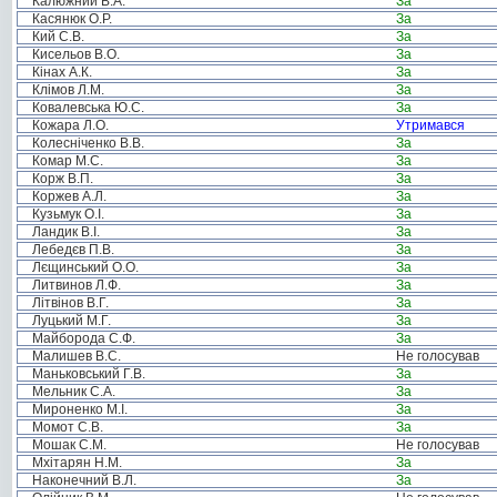
Калюжний В.А.
За
Касянюк О.Р.
За
Кий С.В.
За
Кисельов В.О.
За
Кінах А.К.
За
Клімов Л.М.
За
Ковалевська Ю.С.
За
Кожара Л.О.
Утримався
Колесніченко В.В.
За
Комар М.С.
За
Корж В.П.
За
Коржев А.Л.
За
Кузьмук О.І.
За
Ландик В.І.
За
Лебедєв П.В.
За
Лєщинський О.О.
За
Литвинов Л.Ф.
За
Літвінов В.Г.
За
Луцький М.Г.
За
Майборода С.Ф.
За
Малишев В.С.
Не голосував
Маньковський Г.В.
За
Мельник С.А.
За
Мироненко М.І.
За
Момот С.В.
За
Мошак С.М.
Не голосував
Мхітарян Н.М.
За
Наконечний В.Л.
За