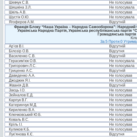
Шевчук С.В.
Не голосував
Шишкіна З.Л.
Не голосувала
Шкіль А.В.
Не голосував
Шустік О.Ю.
Не голосувала
Ягоферов А.М.
Відсутній
Фракція Блоку “Наша Україна – Народна Самооборона”: Народний Со
Українська Народна Партія, Українська республіканська партія “
Громадянська партія 
Кіл
За:5 Проти:0 Утримал
Ар’єв В.І.
Відсутній
Білозір О.В.
Відсутня
Василенко С.В.
Відсутній
Герасим’юк О.В.
Не голосувала
Григорович Л.С.
Не голосувала
Гриценко А.С.
Відсутній
Давиденко А.А.
Не голосував
Джоджик Я.І.
Не голосував
Жванія Д.В.
Відсутній
Заєць І.О.
Не голосував
Зейналов Е.Д.
Не голосував
Карпук В.Г.
Не голосував
Катеринчук М.Д.
Не голосував
Кириленко В.А.
Не голосував
Ключковський Ю.Б.
Не голосував
Коваль В.С.
Не голосував
Кріль І.І.
Не голосував
Куликов К.Б.
Не голосував
Лук’янова К.Є.
Відсутня