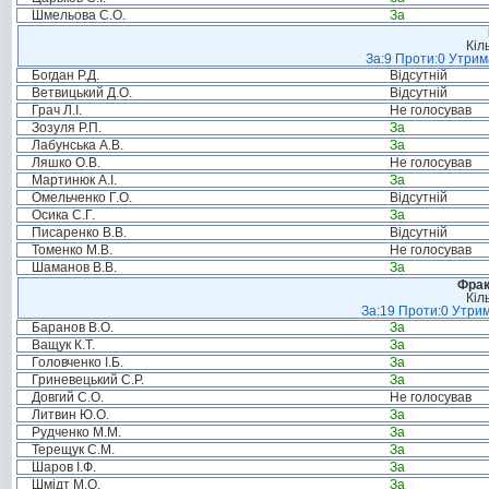
Шмельова С.О.
За
Кіл
За:9 Проти:0 Утрим
Богдан Р.Д.
Відсутній
Ветвицький Д.О.
Відсутній
Грач Л.І.
Не голосував
Зозуля Р.П.
За
Лабунська А.В.
За
Ляшко О.В.
Не голосував
Мартинюк А.І.
За
Омельченко Г.О.
Відсутній
Осика С.Г.
За
Писаренко В.В.
Відсутній
Томенко М.В.
Не голосував
Шаманов В.В.
За
Фрак
Кіл
За:19 Проти:0 Утрим
Баранов В.О.
За
Ващук К.Т.
За
Головченко І.Б.
За
Гриневецький С.Р.
За
Довгий С.О.
Не голосував
Литвин Ю.О.
За
Рудченко М.М.
За
Терещук С.М.
За
Шаров І.Ф.
За
Шмідт М.О.
За