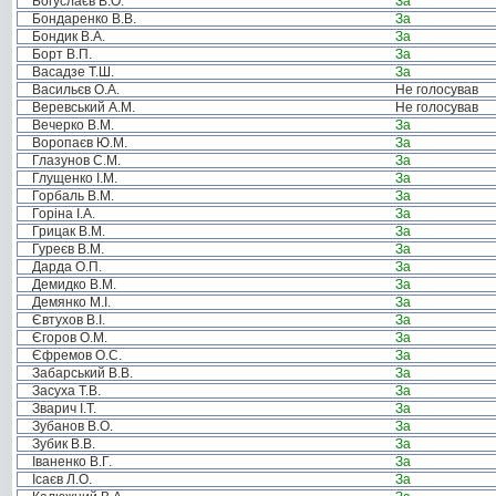
Богуслаєв В.О.
За
Бондаренко В.В.
За
Бондик В.А.
За
Борт В.П.
За
Васадзе Т.Ш.
За
Васильєв О.А.
Не голосував
Веревський А.М.
Не голосував
Вечерко В.М.
За
Воропаєв Ю.М.
За
Глазунов С.М.
За
Глущенко І.М.
За
Горбаль В.М.
За
Горіна І.А.
За
Грицак В.М.
За
Гуреєв В.М.
За
Дарда О.П.
За
Демидко В.М.
За
Демянко М.І.
За
Євтухов В.І.
За
Єгоров О.М.
За
Єфремов О.С.
За
Забарський В.В.
За
Засуха Т.В.
За
Зварич І.Т.
За
Зубанов В.О.
За
Зубик В.В.
За
Іваненко В.Г.
За
Ісаєв Л.О.
За