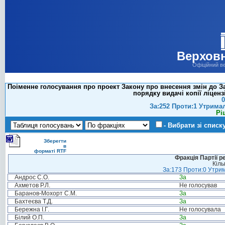
Верховн
Офіційний в
Поіменне голосування про проект Закону про внесення змін до З
порядку видачі копії ліцензі
0
За:252 Проти:1 Утрима
Рі
- Вибрати зі списк
Зберегти
в
форматі RTF
Фракція Партії р
Кіль
За:173 Проти:0 Утрим
Андрос С.О.
За
Ахметов Р.Л.
Не голосував
Баранов-Мохорт С.М.
За
Бахтеєва Т.Д.
За
Бережна І.Г.
Не голосувала
Білий О.П.
За