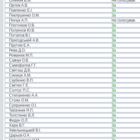
Олійник В.М.
Не голосував
Орлов А.В.
За
Павленко Е.І.
За
Пеклушенко О.М.
За
Пінчук А.П.
Не голосував
Плотніков О.В.
За
Полунєєв Ю.В.
За
Потапов В.І.
За
Пригодський А.В.
За
Прутнік Е.А.
За
Рева Д.О.
За
Романюк М.П.
За
Савчук О.В.
За
Самофалов Г.Г.
За
Святаш Д.В.
За
Синиця А.М.
За
Скубенко В.П.
За
Смітюх Г.Є.
За
Солтус П.С.
За
Степаненко А.А.
За
Стоян О.М.
За
Супруненко О.І.
За
Табачник Я.П.
За
Толстенко В.Л.
За
Федун О.Л.
За
Хара В.Г.
За
Хмельницький В.І.
За
Царьов О.А.
За