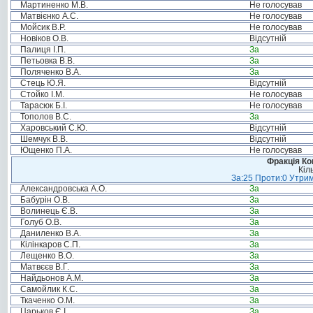
Мартиненко М.В.
Не голосував
Матвієнко А.С.
Не голосував
Мойсик В.Р.
Не голосував
Новіков О.В.
Відсутній
Палиця І.П.
За
Петьовка В.В.
За
Поляченко В.А.
За
Стець Ю.Я.
Відсутній
Стойко І.М.
Не голосував
Тарасюк Б.І.
Не голосував
Тополов В.С.
За
Харовський С.Ю.
Відсутній
Шемчук В.В.
Відсутній
Ющенко П.А.
Не голосував
Фракція Ком
Кіл
За:25 Проти:0 Утрим
Александровська А.О.
За
Бабурін О.В.
За
Волинець Є.В.
За
Голуб О.В.
За
Даниленко В.А.
За
Кілінкаров С.П.
За
Лещенко В.О.
За
Матвєєв В.Г.
За
Найдьонов А.М.
За
Самойлик К.С.
За
Ткаченко О.М.
За
Царьков Є.І.
За