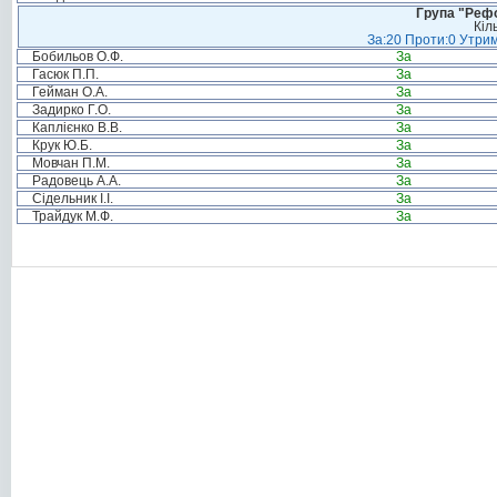
Група "Реф
Кіл
За:20 Проти:0 Утрим
Бобильов О.Ф.
За
Гасюк П.П.
За
Гейман О.А.
За
Задирко Г.О.
За
Каплієнко В.В.
За
Крук Ю.Б.
За
Мовчан П.М.
За
Радовець А.А.
За
Сідельник І.І.
За
Трайдук М.Ф.
За