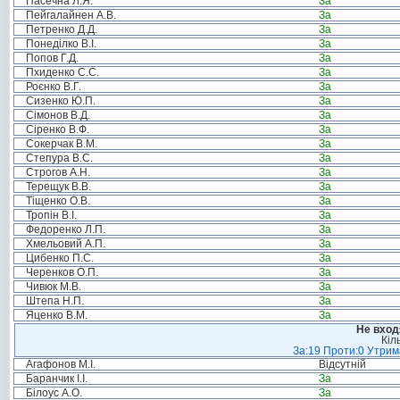
Пасечна Л.Я.
За
Пейгалайнен А.В.
За
Петренко Д.Д.
За
Понеділко В.І.
За
Попов Г.Д.
За
Пхиденко С.С.
За
Роєнко В.Г.
За
Сизенко Ю.П.
За
Сімонов В.Д.
За
Сіренко В.Ф.
За
Сокерчак В.М.
За
Степура В.С.
За
Строгов А.Н.
За
Терещук В.В.
За
Тіщенко О.В.
За
Тропін В.І.
За
Федоренко Л.П.
За
Хмельовий А.П.
За
Цибенко П.С.
За
Черенков О.П.
За
Чивюк М.В.
За
Штепа Н.П.
За
Яценко В.М.
За
Не вход
Кіл
За:19 Проти:0 Утрима
Агафонов М.І.
Відсутній
Баранчик І.І.
За
Білоус А.О.
За