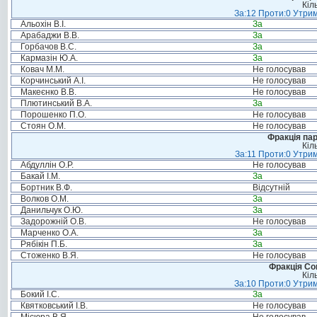
Кіл
За:12 Проти:0 Утрим
Альохін В.І.
За
Арабаджи В.В.
За
Горбачов В.С.
За
Кармазін Ю.А.
За
Ковач М.М.
Не голосував
Корчинський А.І.
Не голосував
Макеєнко В.В.
Не голосував
Плютинський В.А.
За
Порошенко П.О.
Не голосував
Стоян О.М.
Не голосував
Фракція па
Кіл
За:11 Проти:0 Утрим
Абдуллін О.Р.
Не голосував
Бакай І.М.
За
Бортник В.Ф.
Відсутній
Волков О.М.
За
Данильчук О.Ю.
За
Задорожній О.В.
Не голосував
Марченко О.А.
За
Рябікін П.Б.
За
Стоженко В.Я.
Не голосував
Фракція Соц
Кіл
За:10 Проти:0 Утрим
Бокий І.С.
За
Квятковський І.В.
Не голосував