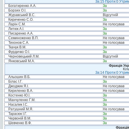
За:15 Проти:0 Утрим
Богатиренко А.А.
За
Борзих О.І.
За
Журавський В.С.
Відсутній
Кириченко С.О.
За
Ларін С.М.
Не голосував
Литюк А.І.
За
Писаренко А.А.
За
Семиноженко В.П.
Не голосував
Тихонов С.А.
Не голосував
Ткачук В.М.
За
Фурдичко О.І.
За
Черновецький Л.М.
Відсутній
Янковський М.А.
За
Фракція Ук
Кіл
За:14 Проти:0 Утрим
Альошин В.Б.
Не голосував
Білас І.Г.
За
Джоджик Я.І.
Не голосував
Кириленко В.А.
Не голосував
Костенко Ю.І.
За
Манчуленко Г.М.
За
Насалик І.С.
За
Ратушний М.Я.
Не голосував
Тарасюк І.Г.
За
Червоній В.М.
За
Шевченко В.Ф.
За
Фракція