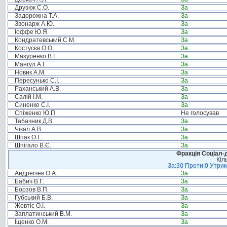
Друзюк С.О.
За
Задорожна Т.А.
За
Звонарж А.Ю.
За
Іоффе Ю.Я.
За
Кондратевський С.М.
За
Костусєв О.О.
За
Мазуренко В.І.
За
Мангул А.І.
За
Новик А.М.
За
Пересунько С.І.
За
Раханський А.В.
За
Салій І.М.
За
Синенко С.І.
За
Спіженко Ю.П.
Не голосував
Табачник Д.В.
За
Чікал А.В.
За
Шпак О.Г.
За
Шпігало В.Є.
За
Фракція Соціал-д
Кіл
За:30 Проти:0 Утрим
Андреічев О.А.
За
Бабич В.Г.
За
Борзов В.П.
За
Губський Б.В.
За
Жовтіс О.І.
За
Заплатинський В.М.
За
Іщенко О.М.
За