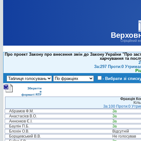
Верховн
Офіційний в
Про проект Закону про внесення змін до Закону України "Про зас
харчування та послу
2
За:297 Проти:0 Утрима
Рі
- Вибрати зі списк
Зберегти
в
форматі RTF
Фракція Ком
Кіль
За:100 Проти:0 Утрим
Абрамов Ф.М.
За
Анастасієв В.О.
За
Аннєнков Є.І.
За
Баулін П.Б.
За
Блохін О.В.
Відсутній
Борщевський В.В.
Не голосував