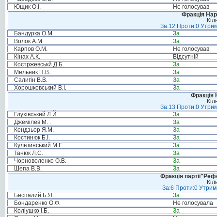
Ющик О.І.
Не голосував
Фракція Нар
Кіл
За:12 Проти:0 Утрим
Бандурка О.М.
За
Волок А.М.
За
Карпов О.М.
Не голосував
Кінах А.К.
Відсутній
Костржевськй Д.Б.
За
Мельник П.В.
За
Салигін В.В.
За
Хорошковський В.І.
За
Фракція 
Кіл
За:13 Проти:0 Утрим
Глухівський Л.Й.
За
Джемілев М. .
За
Кендзьор Я.М.
За
Костинюк Б.І.
За
Кульчинський М.Г.
За
Танюк Л.С.
За
Чорноволенко О.В.
За
Шепа В.В.
За
Фракція партії"Реф
Кіл
За:6 Проти:0 Утрим
Беспалий Б.Я.
За
Бондаренко О.Ф.
Не голосувала
Коліушко І.Б.
За