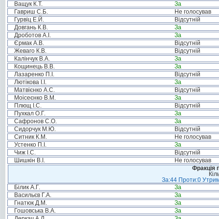
Ващук К.Т.
За
Гавриш С.Б.
Не голосував
Гурвіц Е.Й.
Відсутній
Довгань К.В.
За
Дроботов А.І.
За
Єрмак А.В.
Відсутній
Жеваго К.В.
Відсутній
Калінчук В.А.
За
Кощинець В.В.
За
Лазаренко П.І.
Відсутній
Лютікова І.І.
За
Матвієнко А.С.
Відсутній
Моісеєнко В.М.
За
Плющ І.С.
Відсутній
Пухкал О.Г.
За
Сафронов С.О.
За
Сидорчук М.Ю.
Відсутній
Ситник К.М.
Не голосував
Устенко П.І.
За
Чиж І.С.
Відсутній
Шишкін В.І.
Не голосував
Фракція п
Кіл
За:44 Проти:0 Утрим
Білик А.Г.
За
Васильєв Г.А.
За
Гнатюк Д.М.
За
Гошовська В.А.
За
Деркач А.Л.
За