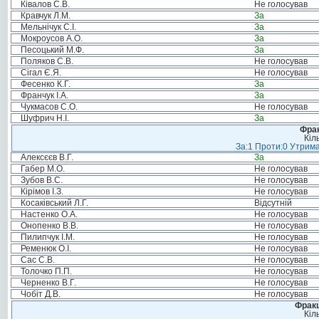
Ківалов С.В.
Не голосував
Кравчук Л.М.
За
Мельнічук С.І.
За
Мокроусов А.О.
За
Песоцький М.Ф.
За
Поляков С.В.
Не голосував
Сігал Є.Я.
Не голосував
Фесенко К.Г.
За
Франчук І.А.
За
Чукмасов С.О.
Не голосував
Шуфрич Н.І.
За
Фрак
Кіл
За:1 Проти:0 Утрима
Алексєєв В.Г.
За
Габер М.О.
Не голосував
Зубов В.С.
Не голосував
Кірімов І.З.
Не голосував
Косаківський Л.Г.
Відсутній
Настенко О.А.
Не голосував
Онопенко В.В.
Не голосував
Пилипчук І.М.
Не голосував
Ременюк О.І.
Не голосував
Сас С.В.
Не голосував
Толочко П.П.
Не голосував
Черненко В.Г.
Не голосував
Чобіт Д.В.
Не голосував
Фракц
Кіл