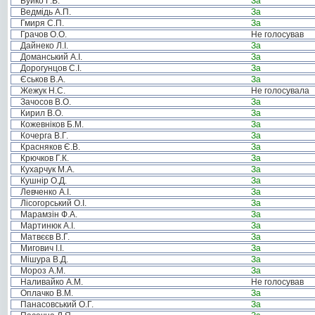
Буйко Г.В.
За
Ведмідь А.П.
За
Гмиря С.П.
За
Грачов О.О.
Не голосував
Дайнеко Л.І.
За
Доманський А.І.
За
Дорогунцов С.І.
За
Єськов В.А.
За
Жежук Н.С.
Не голосувала
Зачосов В.О.
За
Кирил В.О.
За
Кожевніков Б.М.
За
Кочерга В.Г.
За
Красняков Є.В.
За
Крючков Г.К.
За
Кухарчук М.А.
За
Кушнір О.Д.
За
Левченко А.І.
За
Лісогорський О.І.
За
Марамзін Ф.А.
За
Мартинюк А.І.
За
Матвєєв В.Г.
За
Мигович І.І.
За
Мішура В.Д.
За
Мороз А.М.
За
Наливайко А.М.
Не голосував
Оплачко В.М.
За
Панасовський О.Г.
За