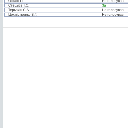
Осташ І.І.
Не голосував
Стецьків Т.С.
За
Терьохін С.А.
Не голосував
Цехмістренко В.Г.
Не голосував