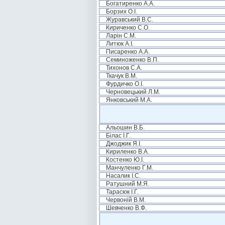
Богатиренко А.А.
Борзих О.І.
Журавський В.С.
Кириченко С.О.
Ларін С.М.
Литюк А.І.
Писаренко А.А.
Семиноженко В.П.
Тихонов С.А.
Ткачук В.М.
Фурдичко О.І.
Черновецький Л.М.
Янковський М.А.
Альошин В.Б.
Білас І.Г.
Джоджик Я.І.
Кириленко В.А.
Костенко Ю.І.
Манчуленко Г.М.
Насалик І.С.
Ратушний М.Я.
Тарасюк І.Г.
Червоній В.М.
Шевченко В.Ф.