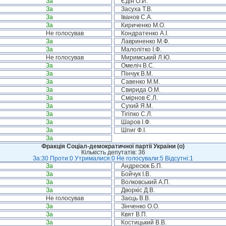
За
Єдін О.Й.
За
Засуха Т.В.
За
Іванов С.А.
За
Кириченко М.О.
Не голосував
Кондратенко А.І.
За
Лавриненко М.Ф.
За
Малолітко І.Ф.
Не голосував
Миримський Л.Ю.
За
Омеліч В.С.
За
Пінчук В.М.
За
Савенко М.М.
За
Свирида О.М.
За
Смірнов Є.Л.
За
Сухий Я.М.
За
Тігіпко С.Л.
За
Шаров І.Ф.
За
Шпиг Ф.І.
За
Фракція Соціал-демократичної партії України (о)
Кількість депутатів: 36
За:30 Проти:0 Утрималися:0 Не голосували:5 Відсутні:1
За
Андресюк Б.П.
За
Бойчук І.В.
За
Волковський А.П.
За
Дворкіс Д.В.
Не голосував
Заєць В.В.
За
Зінченко О.О.
За
Квят В.П.
За
Костицький В.В.