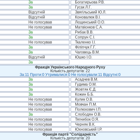
За
Богатирьова Р.В.
За
Гусак Л.Г.
Відсутній
Звягільський Ю.Л.
Відсутній
Коновалюк В.І.
Не голосував
Лєщинський О.О.
Не голосував
Матвієнков С.А.
За
Рибак В.В.
За
Сопрун С.І.
Не голосував
Ткаленко І.І.
За
Філіпчук Г.Г.
За
Чаговець В.М.
Відсутній
Юшко І.О.
За
Фракція Українського Народного Руху
Кількість депутатів: 22
За:11 Проти:0 Утрималися:0 Не голосували:11 Відсутні:0
За
Асадчев В.М.
За
Гудима О.М.
За
Жовтяк Є.Д.
За
Кожин Б.Б.
Не голосував
Кулик О.В.
Не голосував
Мовчан П.М.
Не голосував
Полюхович І.П.
За
Слободян О.В.
Не голосував
Тягнибок О.Я.
Не голосував
Черняк В.К.
Не голосував
Юхновський І.Р.
Фракція партії "Солідарність"
Кількість депутатів: 20