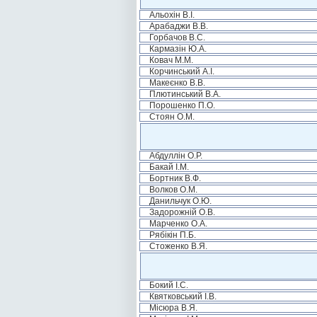
Альохін В.І.
Арабаджи В.В.
Горбачов В.С.
Кармазін Ю.А.
Ковач М.М.
Корчинський А.І.
Макеєнко В.В.
Плютинський В.А.
Порошенко П.О.
Стоян О.М.
Абдуллін О.Р.
Бакай І.М.
Бортник В.Ф.
Волков О.М.
Данильчук О.Ю.
Задорожній О.В.
Марченко О.А.
Рябікін П.Б.
Стоженко В.Я.
Бокий І.С.
Квятковський І.В.
Місюра В.Я.