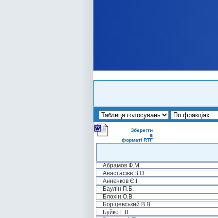
Зберегти
в
форматі RTF
Абрамов Ф.М.
Анастасієв В.О.
Аннєнков Є.І.
Баулін П.Б.
Блохін О.В.
Борщевський В.В.
Буйко Г.В.