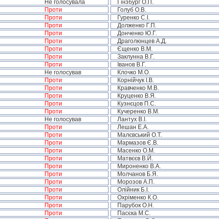
Не голосувала
Гінзбург О.П.
Проти
Голуб О.В.
Проти
Гуренко С.І.
Проти
Долженко Г.П.
Проти
Донченко Ю.Г.
Проти
Драголюнцев А.Д.
Проти
Єщенко В.М.
Проти
Заклунна В.Г.
Проти
Іванов В.Г.
Не голосував
Клочко М.О.
Проти
Корнійчук І.В.
Проти
Кравченко М.В.
Проти
Круценко В.Я.
Проти
Кузнєцов П.С.
Проти
Кучеренко В.М.
Не голосував
Лантух В.І.
Проти
Лешан Е.А.
Проти
Малєвський О.Т.
Проти
Мармазов Є.В.
Проти
Масенко О.М.
Проти
Матвєєв В.Й.
Проти
Мироненко В.А.
Проти
Молчанов Б.Я.
Проти
Морозов А.П.
Проти
Олійник Б.І.
Проти
Охріменко К.О.
Проти
Парубок О.Н.
Проти
Пасєка М.С.