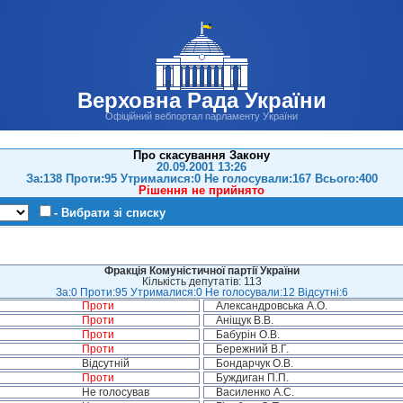
Верховна Рада України
Офіційний вебпортал парламенту України
Про скасування Закону
20.09.2001 13:26
За:138 Проти:95 Утрималися:0 Не голосували:167 Всього:400
Рішення не прийнято
- Вибрати зі списку
Фракція Комуністичної партії України
Кількість депутатів: 113
За:0 Проти:95 Утрималися:0 Не голосували:12 Відсутні:6
Проти
Александровська А.О.
Проти
Аніщук В.В.
Проти
Бабурін О.В.
Проти
Бережний В.Г.
Відсутній
Бондарчук О.В.
Проти
Буждиган П.П.
Не голосував
Василенко А.С.