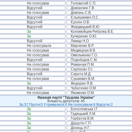
Не голосував
Головатий С.П.
Відсутній
Довганчин Г.В.
Не голосував
Довгань С.В.
Відсутній
Єльяшкевич О.С.
Відсутній
Єрохін О.В.
Відсутній
Жердицький В.Ю.
За
Коломойцев-Рибалка В.Е.
За
Кучеренко О.Ю.
Відсутній
Лимар Н.О.
Не голосувала
Марченко В.Р.
Не голосував
Медведчук В.В.
Не голосував
Омельченко Г.О.
Відсутній
Подобєдов С.М.
Не голосував
Романчук П.М.
Не голосував
Сергієнко О.І.
Відсутній
Сирота М.Д.
Не голосував
Сушкевич В.М.
За
Федорин Я.В.
Відсутній
Чубатенко О.М.
Не голосував
Яковенко О.М.
Фракція партії "Трудова Україна"
Кількість депутатів: 45
За:37 Проти:0 Утрималися:0 Не голосували:6 Відсутні:2
За
Богословська І.Г.
За
Гадяцький Л.М.
За
Горбатов В.М.
За
Дашутін Г.П.
За
Донець Н.Г.