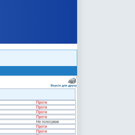
Версія для друку
Проти
Проти
Проти
Проти
Не голосував
Проти
Проти