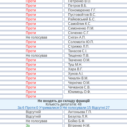
Проти
Петренко В.О.
Проти
Петров В.Б.
Проти
Пономаренко Г.Г.
Проти
Пустовойтов В.С.
Проти
Райковський Б.С.
Проти
Самойлик К.С.
Проти
Симоненко П.М.
Проти
Сінченко С.Г.
Не голосував
Снігач А.П.
Проти
Соломатін Ю.П.
Проти
Стрижко Л.П.
Проти
Танасов С.І.
Не голосував
Тищенко П.В.
Проти
Ткаченко О.М.
Проти
Туш М.Н.
Проти
Хара В.Г.
Проти
Хунов А.І.
Проти
Чекалін В.М.
Проти
Чернічко О.М.
Проти
Чичканов С.В.
Проти
Юхимець О.Ф.
Проти
Не входять до складу фракцій
Кількість депутатів: 48
За:6 Проти:0 Утрималися:0 Не голосували:15 Відсутні:27
Відсутній
Антоньєва Г.П.
Відсутній
Безугла Л.Я.
Не голосував
Бойко Б.Ф.
За
Вітренко Н.М.