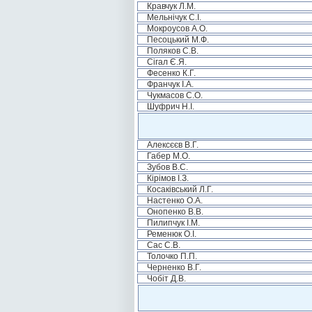
Кравчук Л.М.
Мельнічук С.І.
Мокроусов А.О.
Песоцький М.Ф.
Поляков С.В.
Сігал Є.Я.
Фесенко К.Г.
Франчук І.А.
Чукмасов С.О.
Шуфрич Н.І.
Алексєєв В.Г.
Габер М.О.
Зубов В.С.
Кірімов І.З.
Косаківський Л.Г.
Настенко О.А.
Онопенко В.В.
Пилипчук І.М.
Ременюк О.І.
Сас С.В.
Толочко П.П.
Черненко В.Г.
Чобіт Д.В.