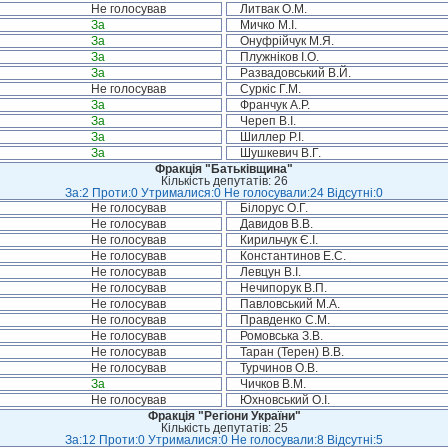
Не голосував
Литвак О.М.
За
Мичко М.І.
За
Онуфрійчук М.Я.
За
Плужніков І.О.
За
Развадовський В.Й.
Не голосував
Суркіс Г.М.
За
Франчук А.Р.
За
Череп В.І.
За
Шиллер Р.І.
За
Шушкевич В.Г.
Фракція "Батьківщина"
Кількість депутатів: 26
За:2 Проти:0 Утрималися:0 Не голосували:24 Відсутні:0
Не голосував
Білорус О.Г.
Не голосував
Давидов В.В.
Не голосував
Кирильчук Є.І.
Не голосував
Константинов Е.С.
Не голосував
Левцун В.І.
Не голосував
Нечипорук В.П.
Не голосував
Павловський М.А.
Не голосував
Правденко С.М.
Не голосував
Ромовська З.В.
Не голосував
Таран (Терен) В.В.
Не голосував
Турчинов О.В.
За
Чичков В.М.
Не голосував
Юхновський О.І.
Фракція "Регіони України"
Кількість депутатів: 25
За:12 Проти:0 Утрималися:0 Не голосували:8 Відсутні:5