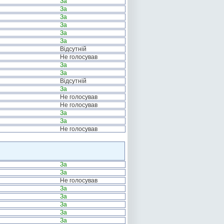
За
За
За
За
За
За
Відсутній
Не голосував
За
За
Відсутній
За
Не голосував
Не голосував
За
За
Не голосував
За
За
Не голосував
За
За
За
За
За