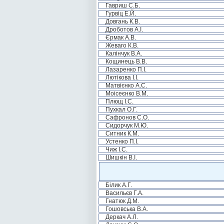
Гавриш С.Б.
Гурвіц Е.Й.
Довгань К.В.
Дроботов А.І.
Єрмак А.В.
Жеваго К.В.
Калінчук В.А.
Кощинець В.В.
Лазаренко П.І.
Лютікова І.І.
Матвієнко А.С.
Моісеєнко В.М.
Плющ І.С.
Пухкал О.Г.
Сафронов С.О.
Сидорчук М.Ю.
Ситник К.М.
Устенко П.І.
Чиж І.С.
Шишкін В.І.
Білик А.Г.
Васильєв Г.А.
Гнатюк Д.М.
Гошовська В.А.
Деркач А.Л.