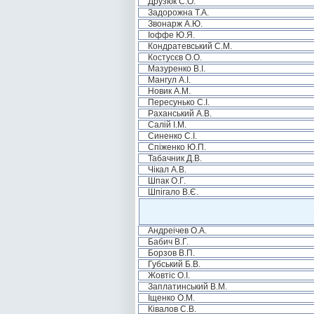
Друзюк С.О.
Задорожна Т.А.
Звонарж А.Ю.
Іоффе Ю.Я.
Кондратевський С.М.
Костусєв О.О.
Мазуренко В.І.
Мангул А.І.
Новик А.М.
Пересунько С.І.
Раханський А.В.
Салій І.М.
Синенко С.І.
Спіженко Ю.П.
Табачник Д.В.
Чікал А.В.
Шпак О.Г.
Шпігало В.Є.
Андреічев О.А.
Бабич В.Г.
Борзов В.П.
Губський Б.В.
Жовтіс О.І.
Заплатинський В.М.
Іщенко О.М.
Ківалов С.В.