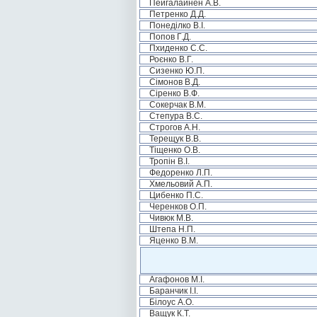
Пейгалайнен А.В.
Петренко Д.Д.
Понеділко В.І.
Попов Г.Д.
Пхиденко С.С.
Роєнко В.Г.
Сизенко Ю.П.
Сімонов В.Д.
Сіренко В.Ф.
Сокерчак В.М.
Степура В.С.
Строгов А.Н.
Терещук В.В.
Тіщенко О.В.
Тропін В.І.
Федоренко Л.П.
Хмельовий А.П.
Цибенко П.С.
Черенков О.П.
Чивюк М.В.
Штепа Н.П.
Яценко В.М.
Агафонов М.І.
Баранчик І.І.
Білоус А.О.
Ващук К.Т.