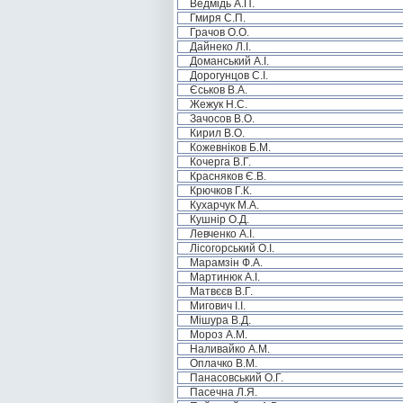
Ведмідь А.П.
Гмиря С.П.
Грачов О.О.
Дайнеко Л.І.
Доманський А.І.
Дорогунцов С.І.
Єськов В.А.
Жежук Н.С.
Зачосов В.О.
Кирил В.О.
Кожевніков Б.М.
Кочерга В.Г.
Красняков Є.В.
Крючков Г.К.
Кухарчук М.А.
Кушнір О.Д.
Левченко А.І.
Лісогорський О.І.
Марамзін Ф.А.
Мартинюк А.І.
Матвєєв В.Г.
Мигович І.І.
Мішура В.Д.
Мороз А.М.
Наливайко А.М.
Оплачко В.М.
Панасовський О.Г.
Пасечна Л.Я.