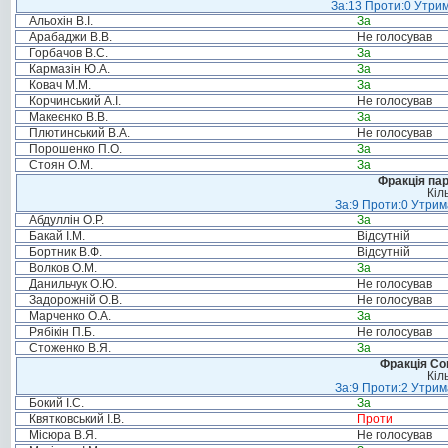
За:13 Проти:0 Утрим
Альохін В.І.
За
Арабаджи В.В.
Не голосував
Горбачов В.С.
За
Кармазін Ю.А.
За
Ковач М.М.
За
Корчинський А.І.
Не голосував
Макеєнко В.В.
За
Плютинський В.А.
Не голосував
Порошенко П.О.
За
Стоян О.М.
За
Фракція па
Кіл
За:9 Проти:0 Утрим
Абдуллін О.Р.
За
Бакай І.М.
Відсутній
Бортник В.Ф.
Відсутній
Волков О.М.
За
Данильчук О.Ю.
Не голосував
Задорожній О.В.
Не голосував
Марченко О.А.
За
Рябікін П.Б.
Не голосував
Стоженко В.Я.
За
Фракція Соц
Кіл
За:9 Проти:2 Утрим
Бокий І.С.
За
Квятковський І.В.
Проти
Місюра В.Я.
Не голосував