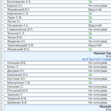
Богатиренко А.А.
За
Борзих О.І.
Не голосував
Журавський В.С.
Відсутній
Кириченко С.О.
За
Ларін С.М.
За
Литюк А.І.
За
Писаренко А.А.
Відсутній
Семиноженко В.П.
Не голосував
Тихонов С.А.
За
Ткачук В.М.
За
Фурдичко О.І.
Не голосував
Черновецький Л.М.
Відсутній
Янковський М.А.
За
Фракція Ук
Кіл
За:8 Проти:0 Утрима
Альошин В.Б.
Не голосував
Білас І.Г.
Не голосував
Джоджик Я.І.
Не голосував
Кириленко В.А.
За
Костенко Ю.І.
Не голосував
Манчуленко Г.М.
За
Насалик І.С.
Не голосував
Ратушний М.Я.
Не голосував
Тарасюк І.Г.
Не голосував
Червоній В.М.
Не голосував
Шевченко В.Ф.
Не голосував
Фракція
Кіл