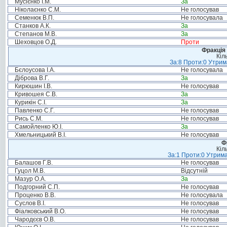
Мусієнко І.М.
За
Ніколаєнко С.М.
Не голосував
Семенюк В.П.
Не голосувала
Станков А.К.
За
Степанов М.В.
За
Шеховцов О.Д.
Проти
Фракція 
Кіл
За:8 Проти:0 Утрим
Бєлоусова І.А.
Не голосувала
Діброва В.Г.
За
Кирюшин І.В.
Не голосував
Кривошея С.В.
За
Курикін С.І.
За
Павленко С.Г.
Не голосував
Рись С.М.
Не голосував
Самойленко Ю.І.
За
Хмельницький В.І.
Не голосував
Ф
Кіл
За:1 Проти:0 Утрима
Балашов Г.В.
Не голосував
Гуцол М.В.
Відсутній
Мазур О.А.
За
Подгорний С.П.
Не голосував
Проценко В.В.
Не голосувала
Суслов В.І.
Не голосував
Фіалковський В.О.
Не голосував
Чародєєв О.В.
Не голосував