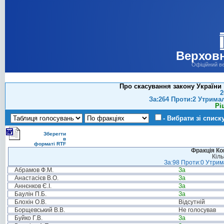
Верховн
Офіційний в
Про скасування закону України
2
За:264 Проти:2 Утрима
Рі
- Вибрати зі списк
Зберегти
в
форматі RTF
Фракція Ком
Кіль
За:98 Проти:0 Утрима
Абрамов Ф.М.
За
Анастасієв В.О.
За
Аннєнков Є.І.
За
Баулін П.Б.
За
Блохін О.В.
Відсутній
Борщевський В.В.
Не голосував
Буйко Г.В.
За