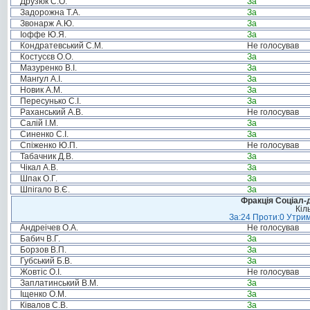
Друзюк С.О.
За
Задорожна Т.А.
За
Звонарж А.Ю.
За
Іоффе Ю.Я.
За
Кондратевський С.М.
Не голосував
Костусєв О.О.
За
Мазуренко В.І.
За
Мангул А.І.
За
Новик А.М.
За
Пересунько С.І.
За
Раханський А.В.
Не голосував
Салій І.М.
За
Синенко С.І.
За
Спіженко Ю.П.
Не голосував
Табачник Д.В.
За
Чікал А.В.
За
Шпак О.Г.
За
Шпігало В.Є.
За
Фракція Соціал-д
Кіл
За:24 Проти:0 Утрим
Андреічев О.А.
Не голосував
Бабич В.Г.
За
Борзов В.П.
За
Губський Б.В.
За
Жовтіс О.І.
Не голосував
Заплатинський В.М.
За
Іщенко О.М.
За
Ківалов С.В.
За