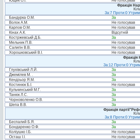
Ющик О.І.
Не голосував
Фракція Нар
Кіл
За:7 Проти:0 Утрим
Бандурка О.М.
За
Волок А.М.
Не голосував
Карпов О.М.
Не голосував
Кінах А.К.
Відсутній
Костржевськй Д.Б.
За
Мельник П.В.
Не голосував
Салигін В.В.
Не голосував
Хорошковський В.І.
Не голосував
Фракція 
Кіл
За:12 Проти:0 Утрим
Глухівський Л.Й.
За
Джемілев М. .
За
Кендзьор Я.М.
За
Костинюк Б.І.
Не голосував
Кульчинський М.Г.
За
Танюк Л.С.
За
Чорноволенко О.В.
За
Шепа В.В.
За
Фракція партії"Реф
Кіл
За:8 Проти:0 Утрим
Беспалий Б.Я.
За
Бондаренко О.Ф.
За
Коліушко І.Б.
Не голосував
Осташ І.І.
Не голосував