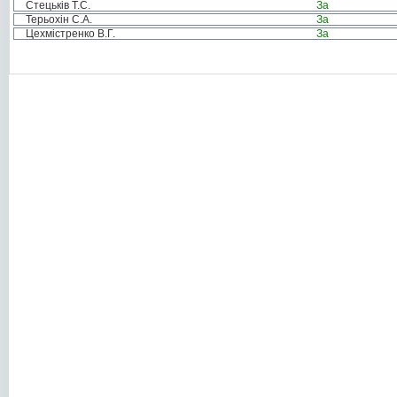
Стецьків Т.С.
За
Терьохін С.А.
За
Цехмістренко В.Г.
За