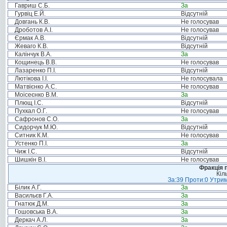
Гавриш С.Б.
За
Гурвіц Е.Й.
Відсутній
Довгань К.В.
Не голосував
Дроботов А.І.
Не голосував
Єрмак А.В.
Відсутній
Жеваго К.В.
Відсутній
Калінчук В.А.
За
Кощинець В.В.
Не голосував
Лазаренко П.І.
Відсутній
Лютікова І.І.
Не голосувала
Матвієнко А.С.
Не голосував
Моісеєнко В.М.
За
Плющ І.С.
Відсутній
Пухкал О.Г.
Не голосував
Сафронов С.О.
За
Сидорчук М.Ю.
Відсутній
Ситник К.М.
Не голосував
Устенко П.І.
За
Чиж І.С.
Відсутній
Шишкін В.І.
Не голосував
Фракція п
Кіл
За:39 Проти:0 Утрим
Білик А.Г.
За
Васильєв Г.А.
За
Гнатюк Д.М.
За
Гошовська В.А.
За
Деркач А.Л.
За