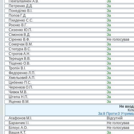
Пейгалайнен А.В.
За
Петренко Д.Д.
За
Понеділко В.І.
За
Попов Г.Д.
За
Пхиденко С.С.
За
Роєнко В.Г.
За
Сизенко Ю.П.
За
Сімонов В.Д.
За
Сіренко В.Ф.
Не голосував
Сокерчак В.М.
За
Степура В.С.
За
Строгов А.Н.
За
Терещук В.В.
За
Тіщенко О.В.
За
Тропін В.І.
За
Федоренко Л.П.
За
Хмельовий А.П.
За
Цибенко П.С.
За
Черенков О.П.
За
Чивюк М.В.
За
Штепа Н.П.
За
Яценко В.М.
За
Не вход
Кіл
За:8 Проти:0 Утримал
Агафонов М.І.
Відсутній
Баранчик І.І.
Не голосував
Білоус А.О.
Не голосував
Ващук К.Т.
За