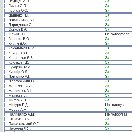
Ведмідь А.П.
За
Гмиря С.П.
За
Грачов О.О.
За
Дайнеко Л.І.
За
Доманський А.І.
За
Дорогунцов С.І.
За
Єськов В.А.
За
Жежук Н.С.
Не голосувала
Зачосов В.О.
За
Кирил В.О.
За
Кожевніков Б.М.
За
Кочерга В.Г.
За
Красняков Є.В.
За
Крючков Г.К.
За
Кухарчук М.А.
За
Кушнір О.Д.
За
Левченко А.І.
За
Лісогорський О.І.
За
Марамзін Ф.А.
За
Мартинюк А.І.
За
Матвєєв В.Г.
За
Мигович І.І.
За
Мішура В.Д.
Не голосував
Мороз А.М.
За
Наливайко А.М.
Не голосував
Оплачко В.М.
За
Панасовський О.Г.
За
Пасечна Л.Я.
За