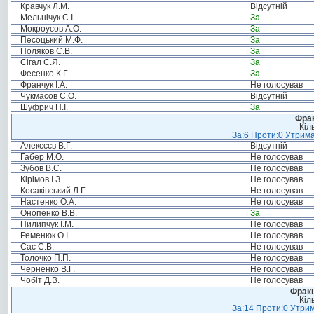
Кравчук Л.М.
Відсутній
Мельнічук С.І.
За
Мокроусов А.О.
За
Песоцький М.Ф.
За
Поляков С.В.
За
Сігал Є.Я.
За
Фесенко К.Г.
За
Франчук І.А.
Не голосував
Чукмасов С.О.
Відсутній
Шуфрич Н.І.
За
Фрак
Кіл
За:6 Проти:0 Утрима
Алексєєв В.Г.
Відсутній
Габер М.О.
Не голосував
Зубов В.С.
Не голосував
Кірімов І.З.
Не голосував
Косаківський Л.Г.
Не голосував
Настенко О.А.
Не голосував
Онопенко В.В.
За
Пилипчук І.М.
Не голосував
Ременюк О.І.
Не голосував
Сас С.В.
Не голосував
Толочко П.П.
Не голосував
Черненко В.Г.
Не голосував
Чобіт Д.В.
Не голосував
Фракц
Кіл
За:14 Проти:0 Утрим