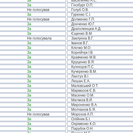
За
Василенко А.С.
За
Гінзбург О.П.
Не голосував
Голуб О.В.
За
Гуренко С.І.
Не голосував
Долженко Г.П.
За
Донченко Ю.Г.
За
Драголюнцев А.Д.
За
Єщенко В.М.
Не голосувала
Заклунна В.Г.
За
Іванов В.Г.
За
Клочко М.О.
За
Корнійчук І.В.
За
Кравченко М.В.
За
Круценко В.Я.
За
Кузнєцов П.С.
За
Кучеренко В.М.
За
Лантух В.І.
За
Лешан Е.А.
За
Малєвський О.Т.
За
Мармазов Є.В.
За
Масенко О.М.
За
Матвєєв В.Й.
За
Мироненко В.А.
За
Молчанов Б.Я.
Не голосував
Морозов А.П.
За
Олійник Б.І.
За
Охріменко К.О.
За
Парубок О.Н.