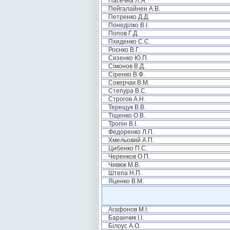
Пасечна Л.Я.
Пейгалайнен А.В.
Петренко Д.Д.
Понеділко В.І.
Попов Г.Д.
Пхиденко С.С.
Роєнко В.Г.
Сизенко Ю.П.
Сімонов В.Д.
Сіренко В.Ф.
Сокерчак В.М.
Степура В.С.
Строгов А.Н.
Терещук В.В.
Тіщенко О.В.
Тропін В.І.
Федоренко Л.П.
Хмельовий А.П.
Цибенко П.С.
Черенков О.П.
Чивюк М.В.
Штепа Н.П.
Яценко В.М.
Агафонов М.І.
Баранчик І.І.
Білоус А.О.