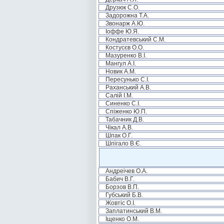
Друзюк С.О.
Задорожна Т.А.
Звонарж А.Ю.
Іоффе Ю.Я.
Кондратевський С.М.
Костусєв О.О.
Мазуренко В.І.
Мангул А.І.
Новик А.М.
Пересунько С.І.
Раханський А.В.
Салій І.М.
Синенко С.І.
Спіженко Ю.П.
Табачник Д.В.
Чікал А.В.
Шпак О.Г.
Шпігало В.Є.
Андреічев О.А.
Бабич В.Г.
Борзов В.П.
Губський Б.В.
Жовтіс О.І.
Заплатинський В.М.
Іщенко О.М.