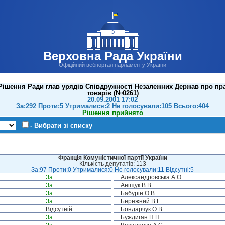
Верховна Рада України
Офіційний вебпортал парламенту України
Рішення Ради глав урядів Співдружності Незалежних Держав про п
товарів (№0261)
20.09.2001 17:02
За:292 Проти:5 Утрималися:2 Не голосували:105 Всього:404
Рішення прийнято
- Вибрати зі списку
Фракція Комуністичної партії України
Кількість депутатів: 113
За:97 Проти:0 Утрималися:0 Не голосували:11 Відсутні:5
За
Александровська А.О.
За
Аніщук В.В.
За
Бабурін О.В.
За
Бережний В.Г.
Відсутній
Бондарчук О.В.
За
Буждиган П.П.