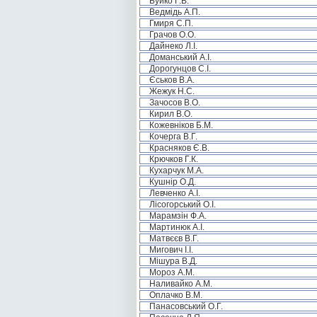
Буйко Г.В.
Ведмідь А.П.
Гмиря С.П.
Грачов О.О.
Дайнеко Л.І.
Доманський А.І.
Дорогунцов С.І.
Єськов В.А.
Жежук Н.С.
Зачосов В.О.
Кирил В.О.
Кожевніков Б.М.
Кочерга В.Г.
Красняков Є.В.
Крючков Г.К.
Кухарчук М.А.
Кушнір О.Д.
Левченко А.І.
Лісогорський О.І.
Марамзін Ф.А.
Мартинюк А.І.
Матвєєв В.Г.
Мигович І.І.
Мішура В.Д.
Мороз А.М.
Наливайко А.М.
Оплачко В.М.
Панасовський О.Г.