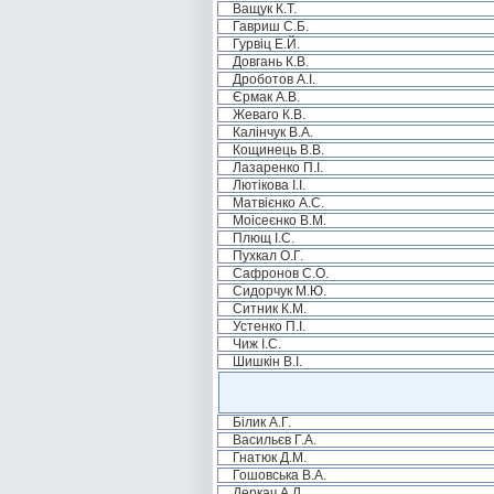
Ващук К.Т.
Гавриш С.Б.
Гурвіц Е.Й.
Довгань К.В.
Дроботов А.І.
Єрмак А.В.
Жеваго К.В.
Калінчук В.А.
Кощинець В.В.
Лазаренко П.І.
Лютікова І.І.
Матвієнко А.С.
Моісеєнко В.М.
Плющ І.С.
Пухкал О.Г.
Сафронов С.О.
Сидорчук М.Ю.
Ситник К.М.
Устенко П.І.
Чиж І.С.
Шишкін В.І.
Білик А.Г.
Васильєв Г.А.
Гнатюк Д.М.
Гошовська В.А.
Деркач А.Л.