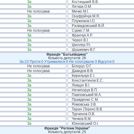
За
Костицький В.В.
За
Литвак О.М.
Не голосував
Мичко М.І.
За
Онуфрійчук М.Я.
За
Плужніков І.О.
За
Развадовський В.Й.
Не голосував
Суркіс Г.М.
За
Франчук А.Р.
За
Череп В.І.
За
Шиллер Р.І.
За
Шушкевич В.Г.
Фракція "Батьківщина"
Кількість депутатів: 26
За:23 Проти:0 Утрималися:0 Не голосували:3 Відсутні:0
Не голосував
Білорус О.Г.
Не голосував
Давидов В.В.
За
Кирильчук Є.І.
За
Константинов Е.С.
За
Левцун В.І.
За
Нечипорук В.П.
За
Павловський М.А.
За
Правденко С.М.
За
Ромовська З.В.
За
Таран (Терен) В.В.
За
Турчинов О.В.
За
Чичков В.М.
За
Юхновський О.І.
Фракція "Регіони України"
Кількість депутатів: 25