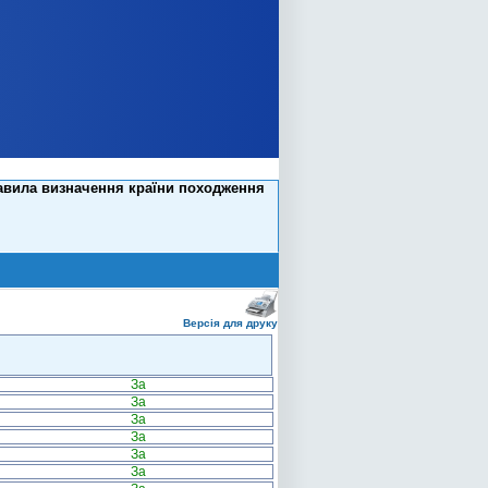
равила визначення країни походження
Версія для друку
За
За
За
За
За
За