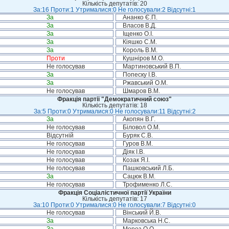
Кількість депутатів: 20
За:16 Проти:1 Утрималися:0 Не голосували:2 Відсутні:1
За
Ананко Є.П.
За
Власов В.Д.
За
Іщенко О.І.
За
Кіяшко С.М.
За
Король В.М.
Проти
Кушніров М.О.
Не голосував
Мартиновський В.П.
За
Попеску І.В.
За
Ржавський О.М.
Не голосував
Шмаров В.М.
Фракція партії "Демократичний союз"
Кількість депутатів: 18
За:5 Проти:0 Утрималися:0 Не голосували:11 Відсутні:2
За
Акопян В.Г.
Не голосував
Біловол О.М.
Відсутній
Буряк С.В.
Не голосував
Гуров В.М.
Не голосував
Діяк І.В.
Не голосував
Козак Я.І.
Не голосував
Пашковський Л.Б.
За
Сацюк В.М.
Не голосував
Трофименко Л.С.
Фракція Соціалістичної партії України
Кількість депутатів: 17
За:10 Проти:0 Утрималися:0 Не голосували:7 Відсутні:0
Не голосував
Вінський Й.В.
За
Марковська Н.С.