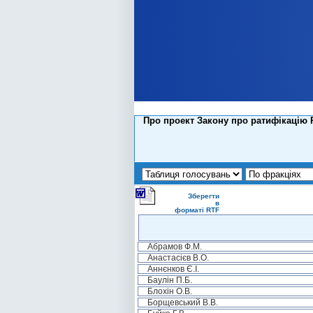
Про проект Закону про ратифікацію 
Зберегти
в
форматі RTF
Абрамов Ф.М.
Анастасієв В.О.
Аннєнков Є.І.
Баулін П.Б.
Блохін О.В.
Борщевський В.В.