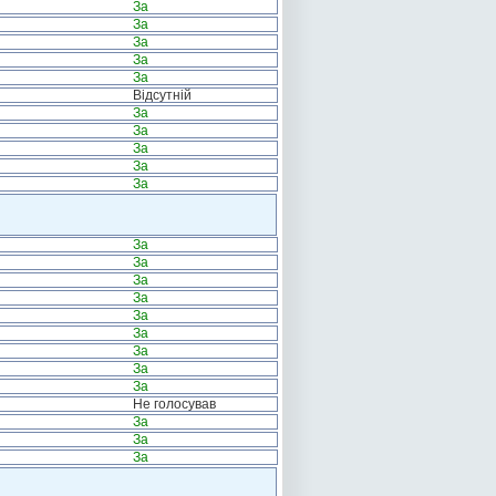
За
За
За
За
За
Відсутній
За
За
За
За
За
За
За
За
За
За
За
За
За
За
Не голосував
За
За
За