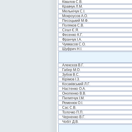
Ківалов С.В.
Кравчук Л.М.
Мельнічук С.І.
Мокроусов А.О.
Песоцький М.Ф.
Поляков С.В.
Сігал Є.Я.
Фесенко К.Г.
Франчук І.А.
Чукмасов С.О.
Шуфрич Н.І.
Алексєєв В.Г.
Габер М.О.
Зубов В.С.
Кірімов І.З.
Косаківський Л.Г.
Настенко О.А.
Онопенко В.В.
Пилипчук І.М.
Ременюк О.І.
Сас С.В.
Толочко П.П.
Черненко В.Г.
Чобіт Д.В.