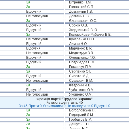
За
Вітренко Н.М.
За
Головатий С.П.
Відсутній
Довганчин Г.В.
Не голосував
Довгань С.В.
За
Єльяшкевич О.С.
Відсутній
Єрохін О.В.
Відсутній
Жердицький В.Ю.
За
Коломойцев-Рибалка В.Е.
Не голосував
Кучеренко О.Ю.
Відсутній
Лимар Н.О.
Відсутня
Марченко В.Р.
Не голосував
Медведчук В.В.
Відсутній
Омельченко Г.О.
Відсутній
Подобєдов С.М.
За
Романчук П.М.
За
Сергієнко О.І.
Відсутній
Сирота М.Д.
Не голосував
Сушкевич В.М.
За
Федорин Я.В.
Відсутній
Чубатенко О.М.
Не голосував
Яковенко О.М.
Фракція партії "Трудова Україна"
Кількість депутатів: 45
За:45 Проти:0 Утрималися:0 Не голосували:0 Відсутні:0
За
Богословська І.Г.
За
Гадяцький Л.М.
За
Горбатов В.М.
За
Дашутін Г.П.
За
Донець Н.Г.