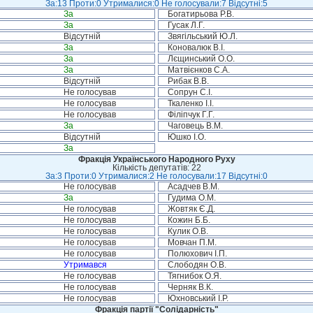
За:13 Проти:0 Утрималися:0 Не голосували:7 Відсутні:5
За
Богатирьова Р.В.
За
Гусак Л.Г.
Відсутній
Звягільський Ю.Л.
За
Коновалюк В.І.
За
Лєщинський О.О.
За
Матвієнков С.А.
Відсутній
Рибак В.В.
Не голосував
Сопрун С.І.
Не голосував
Ткаленко І.І.
Не голосував
Філіпчук Г.Г.
За
Чаговець В.М.
Відсутній
Юшко І.О.
За
Фракція Українського Народного Руху
Кількість депутатів: 22
За:3 Проти:0 Утрималися:2 Не голосували:17 Відсутні:0
Не голосував
Асадчев В.М.
За
Гудима О.М.
Не голосував
Жовтяк Є.Д.
Не голосував
Кожин Б.Б.
Не голосував
Кулик О.В.
Не голосував
Мовчан П.М.
Не голосував
Полюхович І.П.
Утримався
Слободян О.В.
Не голосував
Тягнибок О.Я.
Не голосував
Черняк В.К.
Не голосував
Юхновський І.Р.
Фракція партії "Солідарність"