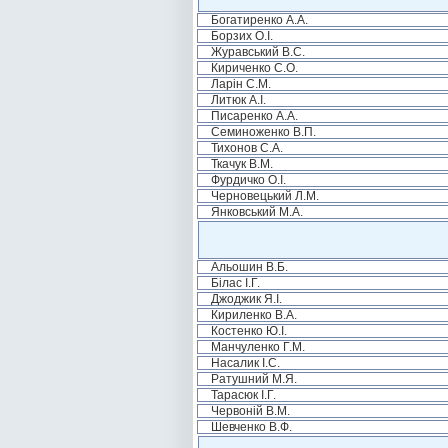
Богатиренко А.А.
Борзих О.І.
Журавський В.С.
Кириченко С.О.
Ларін С.М.
Литюк А.І.
Писаренко А.А.
Семиноженко В.П.
Тихонов С.А.
Ткачук В.М.
Фурдичко О.І.
Черновецький Л.М.
Янковський М.А.
Альошин В.Б.
Білас І.Г.
Джоджик Я.І.
Кириленко В.А.
Костенко Ю.І.
Манчуленко Г.М.
Насалик І.С.
Ратушний М.Я.
Тарасюк І.Г.
Червоній В.М.
Шевченко В.Ф.