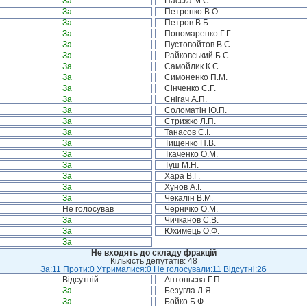
За
Пасєка М.С.
За
Петренко В.О.
За
Петров В.Б.
За
Пономаренко Г.Г.
За
Пустовойтов В.С.
За
Райковський Б.С.
За
Самойлик К.С.
За
Симоненко П.М.
За
Сінченко С.Г.
За
Снігач А.П.
За
Соломатін Ю.П.
За
Стрижко Л.П.
За
Танасов С.І.
За
Тищенко П.В.
За
Ткаченко О.М.
За
Туш М.Н.
За
Хара В.Г.
За
Хунов А.І.
За
Чекалін В.М.
Не голосував
Чернічко О.М.
За
Чичканов С.В.
За
Юхимець О.Ф.
За
Не входять до складу фракцій
Кількість депутатів: 48
За:11 Проти:0 Утрималися:0 Не голосували:11 Відсутні:26
Відсутній
Антоньєва Г.П.
За
Безугла Л.Я.
За
Бойко Б.Ф.