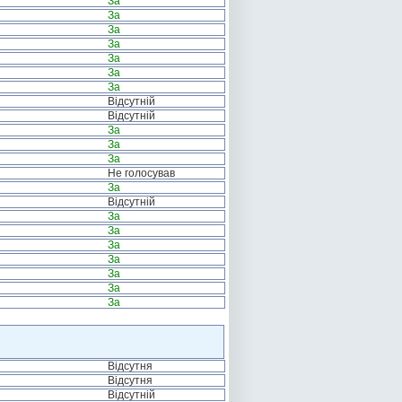
За
За
За
За
За
За
За
Відсутній
Відсутній
За
За
За
Не голосував
За
Відсутній
За
За
За
За
За
За
За
Відсутня
Відсутня
Відсутній