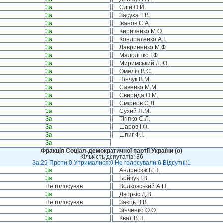
За
Єдін О.Й.
За
Засуха Т.В.
За
Іванов С.А.
За
Кириченко М.О.
За
Кондратенко А.І.
За
Лавриненко М.Ф.
За
Малолітко І.Ф.
За
Миримський Л.Ю.
За
Омеліч В.С.
За
Пінчук В.М.
За
Савенко М.М.
За
Свирида О.М.
За
Смірнов Є.Л.
За
Сухий Я.М.
За
Тігіпко С.Л.
За
Шаров І.Ф.
За
Шпиг Ф.І.
За
Фракція Соціал-демократичної партії України (о)
Кількість депутатів: 36
За:29 Проти:0 Утрималися:0 Не голосували:6 Відсутні:1
За
Андресюк Б.П.
За
Бойчук І.В.
Не голосував
Волковський А.П.
За
Дворкіс Д.В.
Не голосував
Заєць В.В.
За
Зінченко О.О.
За
Квят В.П.