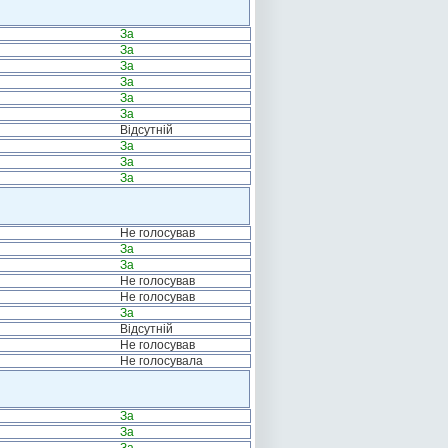
За
За
За
За
За
За
Відсутній
За
За
За
Не голосував
За
За
Не голосував
Не голосував
За
Відсутній
Не голосував
Не голосувала
За
За