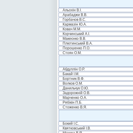
Альохін В.І.
Арабаджи В.В.
Горбачов В.С.
Кармазін Ю.А.
Ковач М.М.
Корчинський А.І.
Макеєнко В.В.
Плютинський В.А.
Порошенко П.О.
Стоян О.М.
Абдуллін О.Р.
Бакай І.М.
Бортник В.Ф.
Волков О.М.
Данильчук О.Ю.
Задорожній О.В.
Марченко О.А.
Рябікін П.Б.
Стоженко В.Я.
Бокий І.С.
Квятковський І.В.