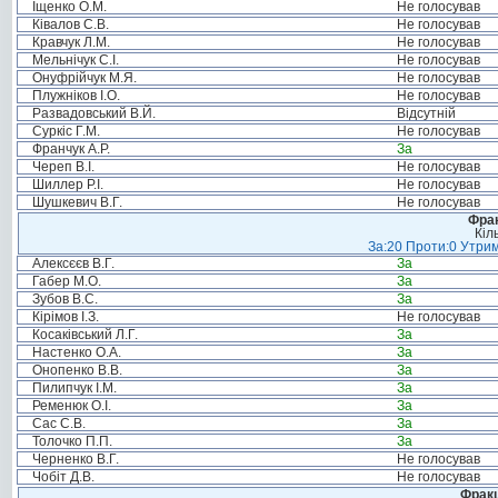
Іщенко О.М.
Не голосував
Ківалов С.В.
Не голосував
Кравчук Л.М.
Не голосував
Мельнічук С.І.
Не голосував
Онуфрійчук М.Я.
Не голосував
Плужніков І.О.
Не голосував
Развадовський В.Й.
Відсутній
Суркіс Г.М.
Не голосував
Франчук А.Р.
За
Череп В.І.
Не голосував
Шиллер Р.І.
Не голосував
Шушкевич В.Г.
Не голосував
Фрак
Кіл
За:20 Проти:0 Утрим
Алексєєв В.Г.
За
Габер М.О.
За
Зубов В.С.
За
Кірімов І.З.
Не голосував
Косаківський Л.Г.
За
Настенко О.А.
За
Онопенко В.В.
За
Пилипчук І.М.
За
Ременюк О.І.
За
Сас С.В.
За
Толочко П.П.
За
Черненко В.Г.
Не голосував
Чобіт Д.В.
Не голосував
Фракц