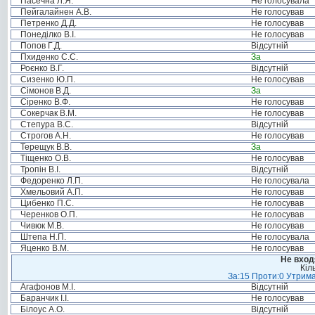
Пасечна Л.Я.
Не голосувала
Пейгалайнен А.В.
Не голосував
Петренко Д.Д.
Не голосував
Понеділко В.І.
Не голосував
Попов Г.Д.
Відсутній
Пхиденко С.С.
За
Роєнко В.Г.
Відсутній
Сизенко Ю.П.
Не голосував
Сімонов В.Д.
За
Сіренко В.Ф.
Не голосував
Сокерчак В.М.
Не голосував
Степура В.С.
Відсутній
Строгов А.Н.
Не голосував
Терещук В.В.
За
Тіщенко О.В.
Не голосував
Тропін В.І.
Відсутній
Федоренко Л.П.
Не голосувала
Хмельовий А.П.
Не голосував
Цибенко П.С.
Не голосував
Черенков О.П.
Не голосував
Чивюк М.В.
Не голосував
Штепа Н.П.
Не голосувала
Яценко В.М.
Не голосував
Не вход
Кіл
За:15 Проти:0 Утрима
Агафонов М.І.
Відсутній
Баранчик І.І.
Не голосував
Білоус А.О.
Відсутній