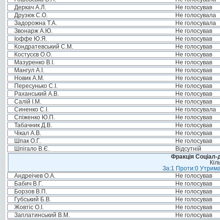
Деркач А.Л.
Не голосував
Друзюк С.О.
Не голосувала
Задорожна Т.А.
Не голосувала
Звонарж А.Ю.
Не голосував
Іоффе Ю.Я.
Не голосував
Кондратевський С.М.
Не голосував
Костусєв О.О.
Не голосував
Мазуренко В.І.
Не голосував
Мангул А.І.
Не голосував
Новик А.М.
Не голосував
Пересунько С.І.
Не голосував
Раханський А.В.
Не голосував
Салій І.М.
Не голосував
Синенко С.І.
Не голосувала
Спіженко Ю.П.
Не голосував
Табачник Д.В.
Не голосував
Чікал А.В.
Не голосував
Шпак О.Г.
Не голосував
Шпігало В.Є.
Відсутній
Фракція Соціал-д
Кіл
За:1 Проти:0 Утрима
Андреічев О.А.
Не голосував
Бабич В.Г.
Не голосував
Борзов В.П.
Не голосував
Губський Б.В.
Не голосував
Жовтіс О.І.
Не голосував
Заплатинський В.М.
Не голосував