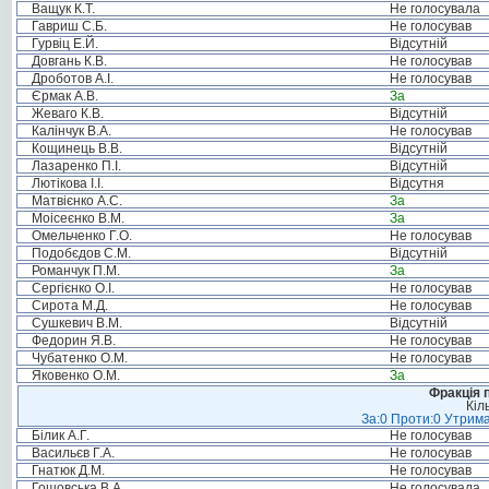
Ващук К.Т.
Не голосувала
Гавриш С.Б.
Не голосував
Гурвіц Е.Й.
Відсутній
Довгань К.В.
Не голосував
Дроботов А.І.
Не голосував
Єрмак А.В.
За
Жеваго К.В.
Відсутній
Калінчук В.А.
Не голосував
Кощинець В.В.
Відсутній
Лазаренко П.І.
Відсутній
Лютікова І.І.
Відсутня
Матвієнко А.С.
За
Моісеєнко В.М.
За
Омельченко Г.О.
Не голосував
Подобєдов С.М.
Відсутній
Романчук П.М.
За
Сергієнко О.І.
Не голосував
Сирота М.Д.
Не голосував
Сушкевич В.М.
Відсутній
Федорин Я.В.
Не голосував
Чубатенко О.М.
Не голосував
Яковенко О.М.
За
Фракція п
Кіл
За:0 Проти:0 Утрима
Білик А.Г.
Не голосував
Васильєв Г.А.
Не голосував
Гнатюк Д.М.
Не голосував
Гошовська В.А.
Не голосувала