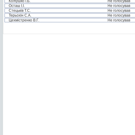
Коліушко І.Б.
Не голосував
Осташ І.І.
Не голосував
Стецьків Т.С.
Не голосував
Терьохін С.А.
Не голосував
Цехмістренко В.Г.
Не голосував