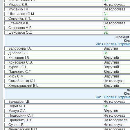
Квятковський І.В.
За
Місюра В.Я.
Не голосував
Мусієнко І.М.
Не голосував
Ніколаєнко С.М.
За
Семенюк В.П.
За
Станков А.К.
Не голосував
Степанов М.В.
За
Шеховцов О.Д.
За
Фракція 
Кіл
За:3 Проти:0 Утрима
Бєлоусова І.А.
Відсутня
Діброва В.Г.
За
Кирюшин І.В.
Відсутній
Кривошея С.В.
Відсутній
Курикін С.І.
Відсутній
Павленко С.Г.
Відсутній
Рись С.М.
Відсутній
Самойленко Ю.І.
Не голосував
Хмельницький В.І.
Відсутній
Ф
Кіл
За:1 Проти:0 Утрима
Балашов Г.В.
Не голосував
Гуцол М.В.
За
Мазур О.А.
Відсутня
Подгорний С.П.
Не голосував
Проценко В.В.
Не голосувала
Суслов В.І.
Не голосував
Фіалковський В.О.
Не голосував