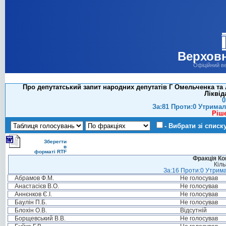
Верховн
Офіційний в
Про депутатський запит народних депутатів Г Омельченка та
Ліквід
0
За:81 Проти:0 Утримал
Ріш
- Вибрати зі списк
Зберегти
в
форматі RTF
Фракція Ком
Кіль
За:16 Проти:0 Утрима
Абрамов Ф.М.
Не голосував
Анастасієв В.О.
Не голосував
Аннєнков Є.І.
Не голосував
Баулін П.Б.
Не голосував
Блохін О.В.
Відсутній
Борщевський В.В.
Не голосував