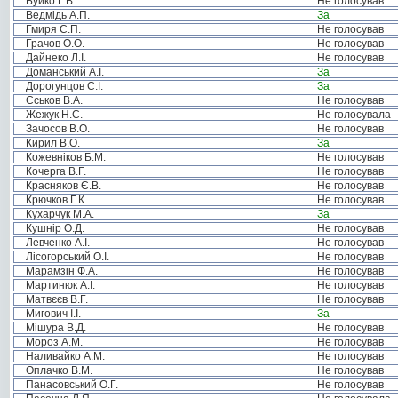
Буйко Г.В.
Не голосував
Ведмідь А.П.
За
Гмиря С.П.
Не голосував
Грачов О.О.
Не голосував
Дайнеко Л.І.
Не голосував
Доманський А.І.
За
Дорогунцов С.І.
За
Єськов В.А.
Не голосував
Жежук Н.С.
Не голосувала
Зачосов В.О.
Не голосував
Кирил В.О.
За
Кожевніков Б.М.
Не голосував
Кочерга В.Г.
Не голосував
Красняков Є.В.
Не голосував
Крючков Г.К.
Не голосував
Кухарчук М.А.
За
Кушнір О.Д.
Не голосував
Левченко А.І.
Не голосував
Лісогорський О.І.
Не голосував
Марамзін Ф.А.
Не голосував
Мартинюк А.І.
Не голосував
Матвєєв В.Г.
Не голосував
Мигович І.І.
За
Мішура В.Д.
Не голосував
Мороз А.М.
Не голосував
Наливайко А.М.
Не голосував
Оплачко В.М.
Не голосував
Панасовський О.Г.
Не голосував