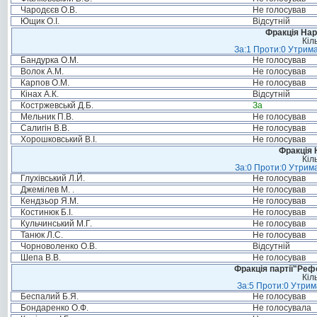
Чародєєв О.В.
Не голосував
Ющик О.І.
Відсутній
Фракція Нар
Кіл
За:1 Проти:0 Утрима
Бандурка О.М.
Не голосував
Волок А.М.
Не голосував
Карпов О.М.
Не голосував
Кінах А.К.
Відсутній
Костржевськй Д.Б.
За
Мельник П.В.
Не голосував
Салигін В.В.
Не голосував
Хорошковський В.І.
Не голосував
Фракція 
Кіл
За:0 Проти:0 Утрима
Глухівський Л.Й.
Не голосував
Джемілев М. .
Не голосував
Кендзьор Я.М.
Не голосував
Костинюк Б.І.
Не голосував
Кульчинський М.Г.
Не голосував
Танюк Л.С.
Не голосував
Чорноволенко О.В.
Відсутній
Шепа В.В.
Не голосував
Фракція партії"Реф
Кіл
За:5 Проти:0 Утрим
Беспалий Б.Я.
Не голосував
Бондаренко О.Ф.
Не голосувала