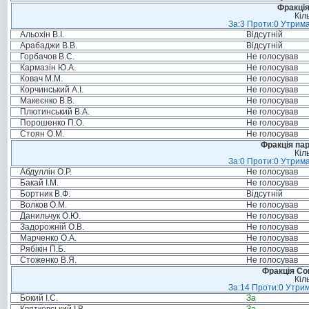
Фракція
Кіл
За:3 Проти:0 Утрима
Альохін В.І.
Відсутній
Арабаджи В.В.
Відсутній
Горбачов В.С.
Не голосував
Кармазін Ю.А.
Не голосував
Ковач М.М.
Не голосував
Корчинський А.І.
Не голосував
Макеєнко В.В.
Не голосував
Плютинський В.А.
Не голосував
Порошенко П.О.
Не голосував
Стоян О.М.
Не голосував
Фракція па
Кіл
За:0 Проти:0 Утрима
Абдуллін О.Р.
Не голосував
Бакай І.М.
Не голосував
Бортник В.Ф.
Відсутній
Волков О.М.
Не голосував
Данильчук О.Ю.
Не голосував
Задорожній О.В.
Не голосував
Марченко О.А.
Не голосував
Рябікін П.Б.
Не голосував
Стоженко В.Я.
Не голосував
Фракція Соц
Кіл
За:14 Проти:0 Утрим
Бокий І.С.
За