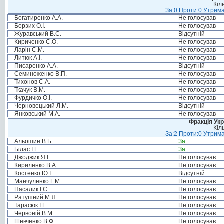
Кіл
За:0 Проти:0 Утрима
Богатиренко А.А.
Не голосував
Борзих О.І.
Не голосував
Журавський В.С.
Відсутній
Кириченко С.О.
Не голосував
Ларін С.М.
Не голосував
Литюк А.І.
Не голосував
Писаренко А.А.
Відсутній
Семиноженко В.П.
Не голосував
Тихонов С.А.
Не голосував
Ткачук В.М.
Не голосував
Фурдичко О.І.
Не голосував
Черновецький Л.М.
Відсутній
Янковський М.А.
Не голосував
Фракція Ук
Кіл
За:2 Проти:0 Утрима
Альошин В.Б.
За
Білас І.Г.
За
Джоджик Я.І.
Не голосував
Кириленко В.А.
Не голосував
Костенко Ю.І.
Відсутній
Манчуленко Г.М.
Не голосував
Насалик І.С.
Не голосував
Ратушний М.Я.
Не голосував
Тарасюк І.Г.
Не голосував
Червоній В.М.
Не голосував
Шевченко В.Ф.
Не голосував