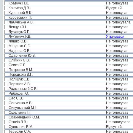
Кравчук П.К.
Не голосував
Крючков Д.В.
Відсутній
Куренной В.К.
Не голосував
Куровський І.І.
Не голосував
Лабунська А.В.
Не голосувала
Левцун В.І.
Не голосував
Лукашук О.Г.
Не голосував
Лук’янчук Р.В.
Утримався
Ляшко О.В.
Не голосував
Міщенко С.Г.
Не голосував
Надоша О.В.
Не голосував
Одарченко Ю.В.
Не голосував
Олійник С.В.
Не голосував
Осика С.Г.
Не голосував
Петренко В.М.
Не голосував
Пєрєдєрій В.Г.
Не голосував
Поліщук С.В.
Не голосував
Портнов А.В.
Не голосував
Радковський О.В.
Не голосував
Рибаков І.О.
Не голосував
Сас С.В.
Не голосував
Сенченко А.В.
Не голосував
Сивульський М.І.
Не голосував
Сідельник І.І.
Не голосував
Скибінецький О.М.
Не голосував
Стасів Л.В.
Не голосувала
Сушкевич В.М.
Відсутній
Терьохін С.А.
Не голосував