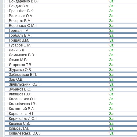
Бондаренко В.В.
За
Бондик В.А.
За
Бронніков В.К.
За
Васильєв О.А.
За
Вечерко В.М.
За
Воропаєв Ю.М.
За
Герман Г.М.
За
Горбаль В.М.
За
Грицак В.М.
За
Гусаров С.М.
За
Дейч Б.Д.
За
Демчишен В.В.
За
Джига М.В.
За
Єгоренко Т.В.
За
Журавко О.В.
За
Заблоцький В.П.
За
Зац О.В.
За
Звягільський Ю.Л.
За
Зубанов В.О.
За
Ілляшов Г.О.
За
Калашніков О.І.
За
Кальніченко І.В.
За
Калюжний В.А.
За
Карпачова Н.І.
За
Кириченко Л.Ф.
За
Ківалов С.В.
За
Клімов Л.М.
За
Ковалевська Ю.С.
За