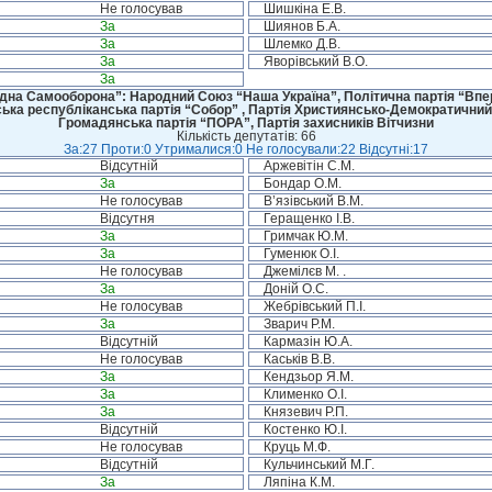
Не голосував
Шишкіна Е.В.
За
Шиянов Б.А.
За
Шлемко Д.В.
За
Яворівський В.О.
За
дна Самооборона”: Народний Союз “Наша Україна”, Політична партія “Впере
ська республіканська партія “Собор” , Партія Християнсько-Демократичний
Громадянська партія “ПОРА”, Партія захисників Вітчизни
Кількість депутатів: 66
За:27 Проти:0 Утрималися:0 Не голосували:22 Відсутні:17
Відсутній
Аржевітін С.М.
За
Бондар О.М.
Не голосував
В’язівський В.М.
Відсутня
Геращенко І.В.
За
Гримчак Ю.М.
За
Гуменюк О.І.
Не голосував
Джемілєв М. .
За
Доній О.С.
Не голосував
Жебрівський П.І.
За
Зварич Р.М.
Відсутній
Кармазін Ю.А.
Не голосував
Каськів В.В.
За
Кендзьор Я.М.
За
Клименко О.І.
За
Князевич Р.П.
Відсутній
Костенко Ю.І.
Не голосував
Круць М.Ф.
Відсутній
Кульчинський М.Г.
За
Ляпіна К.М.