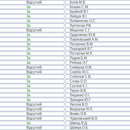
Відсутній
Косів М.В.
За
Кошин С.М.
За
Крайній В.Г.
За
Левцун В.І.
За
Логвиненко О.С.
За
Лук’янчук Р.В.
Відсутній
Міщенко С.Г.
За
Одарченко Ю.В.
За
Павловський А.М.
За
Петренко В.М.
За
Пєрєдєрій В.Г.
За
Потапчук М.Л.
За
Пудов Б.М.
За
Рябека О.Г.
Відсутній
Семерак О.М.
Відсутній
Сербін Ю.С.
За
Соболєв С.В.
За
Сочка О.О.
За
Суслов Є.І.
За
Таран В.В.
За
Тищенко О.І.
За
Триндюк Ю.Г.
Відсутній
Уколов В.О.
Відсутній
Федорчук Я.П.
Відсутній
Фомін О.В.
Відсутній
Чудновський В.О.
За
Швець В.Д.
Відсутній
Шевчук О.Б.