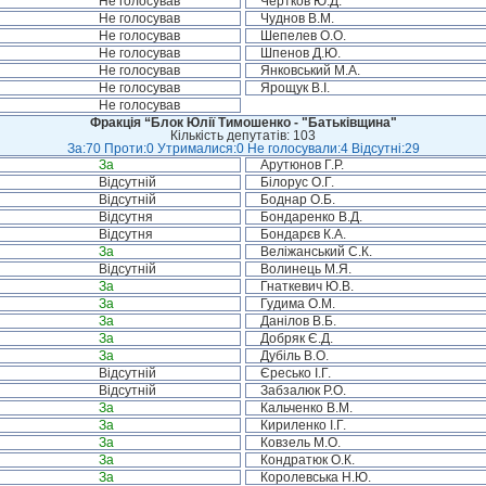
Не голосував
Чертков Ю.Д.
Не голосував
Чуднов В.М.
Не голосував
Шепелев О.О.
Не голосував
Шпенов Д.Ю.
Не голосував
Янковський М.А.
Не голосував
Ярощук В.І.
Не голосував
Фракція “Блок Юлії Тимошенко - "Батьківщина"
Кількість депутатів: 103
За:70 Проти:0 Утрималися:0 Не голосували:4 Відсутні:29
За
Арутюнов Г.Р.
Відсутній
Білорус О.Г.
Відсутній
Боднар О.Б.
Відсутня
Бондаренко В.Д.
Відсутня
Бондарєв К.А.
За
Веліжанський С.К.
Відсутній
Волинець М.Я.
За
Гнаткевич Ю.В.
За
Гудима О.М.
За
Данілов В.Б.
За
Добряк Є.Д.
За
Дубіль В.О.
Відсутній
Єресько І.Г.
Відсутній
Забзалюк Р.О.
За
Кальченко В.М.
За
Кириленко І.Г.
За
Ковзель М.О.
За
Кондратюк О.К.
За
Королевська Н.Ю.