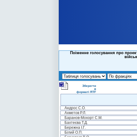
Поіменне голосування про проект 
військ
Зберегти
в
форматі RTF
Андрос С.О.
Ахметов Р.Л.
Баранов-Мохорт С.М.
Бахтеєва Т.Д.
Бережна І.Г.
Білий О.П.