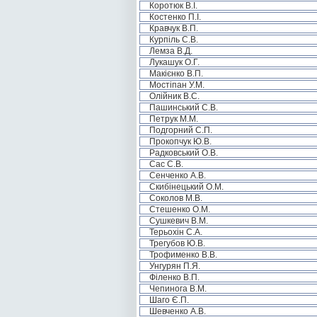
Коротюк В.І.
Костенко П.І.
Кравчук В.П.
Курпіль С.В.
Лемза В.Д.
Лукашук О.Г.
Макієнко В.П.
Мостіпан У.М.
Олійник В.С.
Пашинський С.В.
Петрук М.М.
Подгорний С.П.
Прокопчук Ю.В.
Радковський О.В.
Сас С.В.
Сенченко А.В.
Скибінецький О.М.
Соколов М.В.
Стешенко О.М.
Сушкевич В.М.
Терьохін С.А.
Трегубов Ю.В.
Трофименко В.В.
Унгурян П.Я.
Філенко В.П.
Чепинога В.М.
Шаго Є.П.
Шевченко А.В.