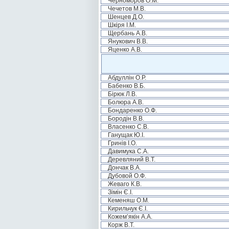
Черноморов О.М.
Чечетов М.В.
Шенцев Д.О.
Шкіря І.М.
Щербань А.В.
Янукович В.В.
Яценко А.В.
Абдуллін О.Р.
Бабенко В.Б.
Бірюк Л.В.
Болюра А.В.
Бондаренко О.Ф.
Бородін В.В.
Власенко С.В.
Ганущак Ю.І.
Гринів І.О.
Давимука С.А.
Деревляний В.Т.
Дончак В.А.
Дубовой О.Ф.
Жеваго К.В.
Зімін Є.І.
Кеменяш О.М.
Кирильчук Є.І.
Кожем’якін А.А.
Корж В.Т.