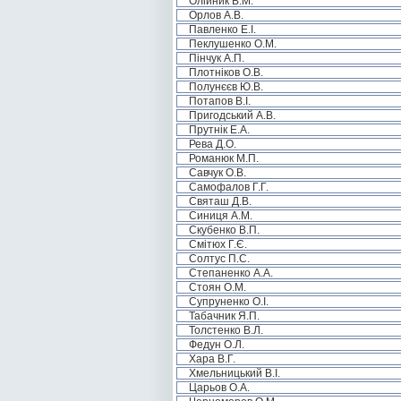
Олійник В.М.
Орлов А.В.
Павленко Е.І.
Пеклушенко О.М.
Пінчук А.П.
Плотніков О.В.
Полунєєв Ю.В.
Потапов В.І.
Пригодський А.В.
Прутнік Е.А.
Рева Д.О.
Романюк М.П.
Савчук О.В.
Самофалов Г.Г.
Святаш Д.В.
Синиця А.М.
Скубенко В.П.
Смітюх Г.Є.
Солтус П.С.
Степаненко А.А.
Стоян О.М.
Супруненко О.І.
Табачник Я.П.
Толстенко В.Л.
Федун О.Л.
Хара В.Г.
Хмельницький В.І.
Царьов О.А.