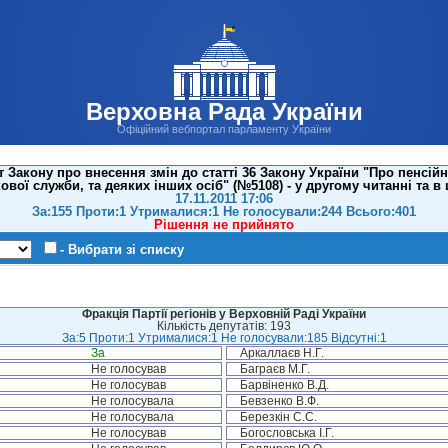
Верховна Рада України
Офіційний вебпортал парламенту України
Закону про внесення змін до статті 36 Закону України "Про пенсійн
ової служби, та деяких інших осіб" (№5108) - у другому читанні та в
17.11.2011 17:06
За:155 Проти:1 Утрималися:1 Не голосували:244 Всього:401
Рішення не прийнято
- Вибрати зі списку
Фракція Партії регіонів у Верховній Раді України
Кількість депутатів: 193
За:5 Проти:1 Утрималися:1 Не голосували:185 Відсутні:1
За
Аркаллаєв Н.Г.
Не голосував
Баграєв М.Г.
Не голосував
Барвіненко В.Д.
Не голосувала
Бевзенко В.Ф.
Не голосувала
Березкін С.С.
Не голосував
Богословська І.Г.