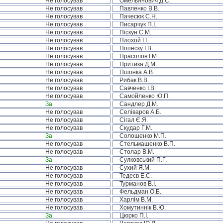
Не голосував
Омельянович Д.С.
Не голосував
Павленко В.В.
Не голосував
Пачесюк С.Н.
Не голосував
Писарчук П.І.
Не голосував
Піскун С.М.
Не голосував
Плохой І.І.
Не голосував
Попеску І.В.
Не голосував
Прасолов І.М.
Не голосував
Притика Д.М.
Не голосував
Пшонка А.В.
Не голосував
Рибак В.В.
Не голосував
Савченко І.В.
Не голосував
Самойленко Ю.П.
За
Сандлер Д.М.
Не голосував
Селіваров А.Б.
Не голосував
Сігал Є.Я.
Не голосував
Скудар Г.М.
За
Солошенко М.П.
Не голосував
Стельмашенко В.П.
Не голосував
Столар В.М.
За
Сулковський П.Г.
Не голосував
Сухий Я.М.
Не голосував
Тедеєв Е.С.
Не голосував
Турманов В.І.
Не голосував
Фельдман О.Б.
Не голосував
Харлім В.М.
Не голосував
Хомутиннік В.Ю.
За
Цюрко П.І.