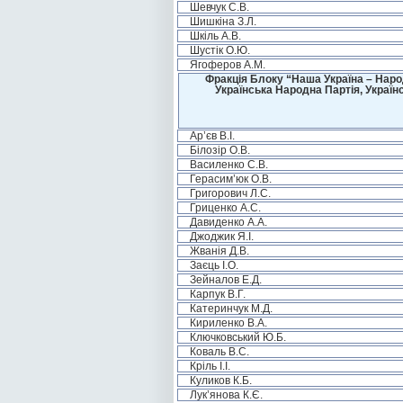
Шевчук С.В.
Шишкіна З.Л.
Шкіль А.В.
Шустік О.Ю.
Ягоферов А.М.
Фракція Блоку “Наша Україна – Наро
Українська Народна Партія, Україн
Ар’єв В.І.
Білозір О.В.
Василенко С.В.
Герасим’юк О.В.
Григорович Л.С.
Гриценко А.С.
Давиденко А.А.
Джоджик Я.І.
Жванія Д.В.
Заєць І.О.
Зейналов Е.Д.
Карпук В.Г.
Катеринчук М.Д.
Кириленко В.А.
Ключковський Ю.Б.
Коваль В.С.
Кріль І.І.
Куликов К.Б.
Лук’янова К.Є.