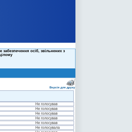
е забезпечення осіб, звільнених з
 цілому
Версія для друку
Не голосував
Не голосував
Не голосував
Не голосував
Не голосував
Не голосувала