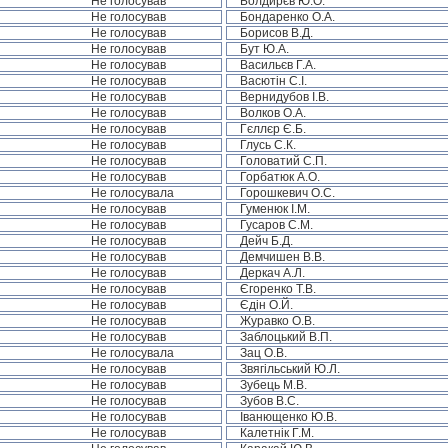
Не голосував
Болдирєв Ю.О.
Не голосував
Бондаренко О.А.
Не голосував
Борисов В.Д.
Не голосував
Бут Ю.А.
Не голосував
Васильєв Г.А.
Не голосував
Васютін С.І.
Не голосував
Вернидубов І.В.
Не голосував
Волков О.А.
Не голосував
Гєллєр Є.Б.
Не голосував
Глусь С.К.
Не голосував
Головатий С.П.
Не голосував
Горбатюк А.О.
Не голосувала
Горошкевич О.С.
Не голосував
Гуменюк І.М.
Не голосував
Гусаров С.М.
Не голосував
Дейч Б.Д.
Не голосував
Демчишен В.В.
Не голосував
Деркач А.Л.
Не голосував
Єгоренко Т.В.
Не голосував
Єдін О.Й.
Не голосував
Журавко О.В.
Не голосував
Заблоцький В.П.
Не голосувала
Зац О.В.
Не голосував
Звягільський Ю.Л.
Не голосував
Зубець М.В.
Не голосував
Зубов В.С.
Не голосував
Іванющенко Ю.В.
Не голосував
Калетнік Г.М.