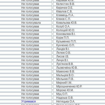
Не голосував
Каракай Ю.В.
Не голосував
Келестин В.В.
Не голосував
Киричок О.Е.
Не голосував
Ківалов С.В.
Не голосував
Климець П.А.
Не голосував
Клюєв С.П.
Не голосувала
Ковальова Ю.В.
Не голосував
Козуб О.А.
Не голосував
Колоцей Ю.О.
Не голосував
Коновалюк В.І.
Не голосував
Корж П.П.
Не голосував
Кузьменко П.П.
Не голосував
Кунченко О.П.
Не голосував
Ландік В.І.
Не голосував
Лелюк О.В.
Не голосував
Лисов І.В.
Не голосував
Личук В.І.
Не голосував
Лук’янов В.В.
Не голосував
Льовочкіна Ю.В.
Не голосував
Макеєнко В.В.
Не голосував
Мальцев В.О.
Не голосував
Мельник П.В.
Не голосував
Мирний І.М.
Не голосував
Мірошниченко Ю.Р.
Не голосував
Мороко Ю.М.
Не голосував
Муц О.П.
Не голосував
Надоша О.В.
Утримався
Нетецька О.А.