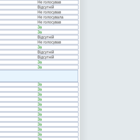
Не голосував
Відсутній
Не голосував
Не голосувала
Не голосував
За
За
Відсутній
Не голосував
За
Відсутній
Відсутній
За
За
За
За
За
За
За
За
За
За
За
За
За
За