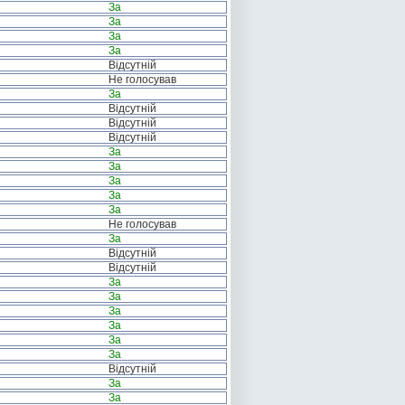
За
За
За
За
Відсутній
Не голосував
За
Відсутній
Відсутній
Відсутній
За
За
За
За
За
Не голосував
За
Відсутній
Відсутній
За
За
За
За
За
За
Відсутній
За
За