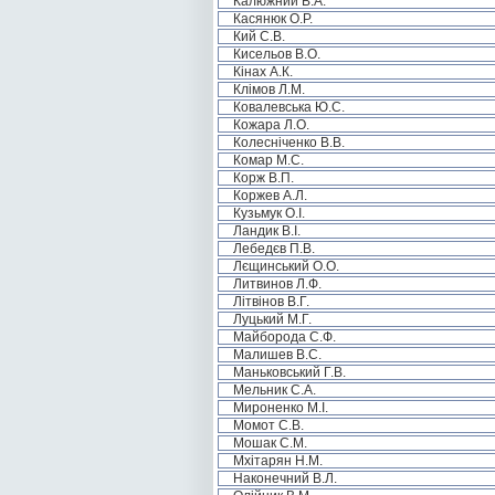
Калюжний В.А.
Касянюк О.Р.
Кий С.В.
Кисельов В.О.
Кінах А.К.
Клімов Л.М.
Ковалевська Ю.С.
Кожара Л.О.
Колесніченко В.В.
Комар М.С.
Корж В.П.
Коржев А.Л.
Кузьмук О.І.
Ландик В.І.
Лебедєв П.В.
Лєщинський О.О.
Литвинов Л.Ф.
Літвінов В.Г.
Луцький М.Г.
Майборода С.Ф.
Малишев В.С.
Маньковський Г.В.
Мельник С.А.
Мироненко М.І.
Момот С.В.
Мошак С.М.
Мхітарян Н.М.
Наконечний В.Л.