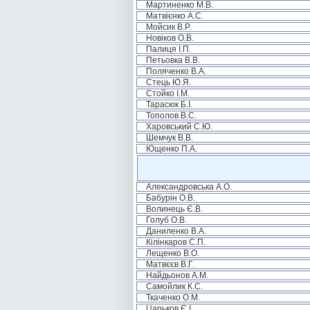
Мартиненко М.В.
Матвієнко А.С.
Мойсик В.Р.
Новіков О.В.
Палиця І.П.
Петьовка В.В.
Поляченко В.А.
Стець Ю.Я.
Стойко І.М.
Тарасюк Б.І.
Тополов В.С.
Харовський С.Ю.
Шемчук В.В.
Ющенко П.А.
Александровська А.О.
Бабурін О.В.
Волинець Є.В.
Голуб О.В.
Даниленко В.А.
Кілінкаров С.П.
Лещенко В.О.
Матвєєв В.Г.
Найдьонов А.М.
Самойлик К.С.
Ткаченко О.М.
Царьков Є.І.