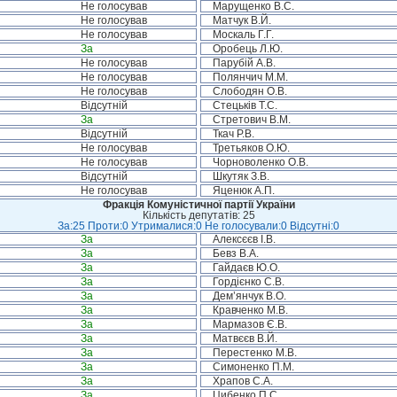
Не голосував
Марущенко В.С.
Не голосував
Матчук В.Й.
Не голосував
Москаль Г.Г.
За
Оробець Л.Ю.
Не голосував
Парубій А.В.
Не голосував
Полянчич М.М.
Не голосував
Слободян О.В.
Відсутній
Стецьків Т.С.
За
Стретович В.М.
Відсутній
Ткач Р.В.
Не голосував
Третьяков О.Ю.
Не голосував
Чорноволенко О.В.
Відсутній
Шкутяк З.В.
Не голосував
Яценюк А.П.
Фракція Комуністичної партії України
Кількість депутатів: 25
За:25 Проти:0 Утрималися:0 Не голосували:0 Відсутні:0
За
Алексєєв І.В.
За
Бевз В.А.
За
Гайдаєв Ю.О.
За
Гордієнко С.В.
За
Дем’янчук В.О.
За
Кравченко М.В.
За
Мармазов Є.В.
За
Матвєєв В.Й.
За
Перестенко М.В.
За
Симоненко П.М.
За
Храпов С.А.
За
Цибенко П.С.