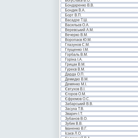
Богуслаєв В.О.
Бондаренко В.В.
Бондик В.А.
Борт В.П.
Васадзе Т.Ш.
Васильєв О.А.
Веревський А.М.
Вечерко В.М.
Воропаєв Ю.М.
Глазунов С.М.
Глущенко І.М.
Горбаль В.М.
Горіна І.А.
Грицак В.М.
Гуреєв В.М.
Дарда О.П.
Демидко В.М.
Демянко М.І.
Євтухов В.І.
Єгоров О.М.
Єфремов О.С.
Забарський В.В.
Засуха Т.В.
Зварич І.Т.
Зубанов В.О.
Зубик В.В.
Іваненко В.Г.
Ісаєв Л.О.