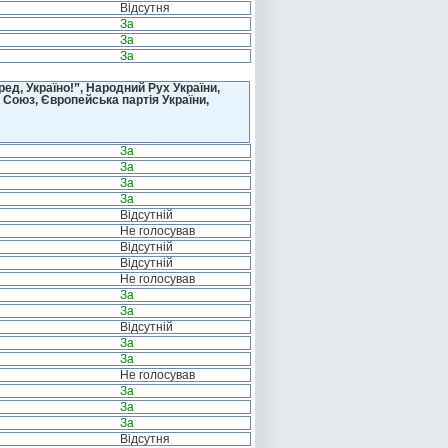
Відсутня
За
За
За
д, Україно!”, Народний Рух України,
 Союз, Європейська партія України,
За
За
За
За
Відсутній
Не голосував
Відсутній
Відсутній
Не голосував
За
За
Відсутній
За
За
Не голосував
За
За
За
Відсутня