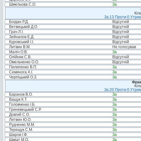
Шмельова С.О.
За
Кіл
За:13 Проти:0 Утрим
Богдан Р.Д.
Відсутній
Ветвицький Д.О.
Відсутній
Грач Л.І.
Відсутній
Зейналов Е.Д.
Відсутній
Куровський І.І.
Відсутній
Литвин В.М.
Не голосував
Маліч О.В.
За
Олійник С.В.
Відсутній
Омельченко О.О.
Відсутній
Пилипенко В.П.
За
Семинога А.І.
За
Черпіцький О.З.
За
Фрак
Кіл
За:20 Проти:0 Утрим
Баранов В.О.
За
Ващук К.Т.
За
Головченко І.Б.
За
Гриневецький С.Р.
За
Довгий С.О.
За
Литвин Ю.О.
За
Рудченко М.М.
За
Терещук С.М.
За
Шаров І.Ф.
За
Шмідт М.О.
За