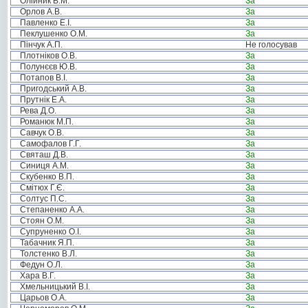
Олійник В.М.
За
Орлов А.В.
За
Павленко Е.І.
За
Пеклушенко О.М.
За
Пінчук А.П.
Не голосував
Плотніков О.В.
За
Полунєєв Ю.В.
За
Потапов В.І.
За
Пригодський А.В.
За
Прутнік Е.А.
За
Рева Д.О.
За
Романюк М.П.
За
Савчук О.В.
За
Самофалов Г.Г.
За
Святаш Д.В.
За
Синиця А.М.
За
Скубенко В.П.
За
Смітюх Г.Є.
За
Солтус П.С.
За
Степаненко А.А.
За
Стоян О.М.
За
Супруненко О.І.
За
Табачник Я.П.
За
Толстенко В.Л.
За
Федун О.Л.
За
Хара В.Г.
За
Хмельницький В.І.
За
Царьов О.А.
За