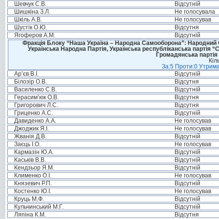
Шевчук С.В.
Відсутній
Шишкіна З.Л.
Не голосувала
Шкіль А.В.
Не голосував
Шустік О.Ю.
Відсутня
Ягоферов А.М.
Відсутній
Фракція Блоку “Наша Україна – Народна Самооборона”: Народний Со
Українська Народна Партія, Українська республіканська партія “
Громадянська партія 
Кіл
За:5 Проти:0 Утрима
Ар’єв В.І.
Відсутній
Білозір О.В.
Відсутня
Василенко С.В.
Відсутній
Герасим’юк О.В.
Відсутня
Григорович Л.С.
Відсутня
Гриценко А.С.
Відсутній
Давиденко А.А.
Не голосував
Джоджик Я.І.
Не голосував
Жванія Д.В.
Відсутній
Заєць І.О.
Не голосував
Кармазін Ю.А.
Відсутній
Каськів В.В.
Відсутній
Кендзьор Я.М.
Відсутній
Клименко О.І.
Не голосував
Князевич Р.П.
Відсутній
Костенко Ю.І.
Не голосував
Круць М.Ф.
Відсутній
Кульчинський М.Г.
Відсутній
Ляпіна К.М.
Відсутня