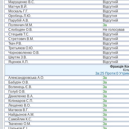
Марущенко В.С.
Відсутній
Матчук В.Й.
Відсутній
Москаль Г.Г.
Відсутній
Оробець Л.Ю.
Відсутня
Парубій А.В.
Відсутній
Полянчич М.М.
За
Слободян О.В.
Не голосував
Стецьків Т.С.
Відсутній
Стретович В.М.
Відсутній
Ткач Р.В.
Відсутній
Третьяков О.Ю.
Відсутній
Чорноволенко О.В.
Відсутній
Шкутяк З.В.
Відсутній
Яценюк А.П.
Відсутній
Фракція Ком
Кіл
За:25 Проти:0 Утрим
Александровська А.О.
За
Бабурін О.В.
За
Волинець Є.В.
За
Голуб О.В.
За
Даниленко В.А.
За
Кілінкаров С.П.
За
Лещенко В.О.
За
Матвєєв В.Г.
За
Найдьонов А.М.
За
Самойлик К.С.
За
Ткаченко О.М.
За
Царьков Є.І.
За