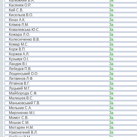
Калюжний В.А.
За
Касянюк О.Р.
За
Кий С.В.
За
Кисельов В.О.
За
Кінах А.К.
За
Клімов Л.М.
За
Ковалевська Ю.С.
За
Кожара Л.О.
За
Колесніченко В.В.
За
Комар М.С.
За
Корж В.П.
За
Коржев А.Л.
За
Кузьмук О.І.
За
Ландик В.І.
За
Лебедєв П.В.
За
Лєщинський О.О.
За
Литвинов Л.Ф.
За
Літвінов В.Г.
За
Луцький М.Г.
За
Майборода С.Ф.
За
Малишев В.С.
За
Маньковський Г.В.
За
Мельник С.А.
За
Мироненко М.І.
За
Момот С.В.
За
Мошак С.М.
За
Мхітарян Н.М.
За
Наконечний В.Л.
За