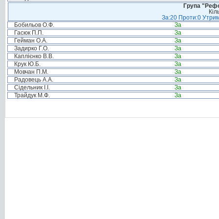
Група "Реф
Кіл
За:20 Проти:0 Утрим
Бобильов О.Ф.
За
Гасюк П.П.
За
Гейман О.А.
За
Задирко Г.О.
За
Каплієнко В.В.
За
Крук Ю.Б.
За
Мовчан П.М.
За
Радовець А.А.
За
Сідельник І.І.
За
Трайдук М.Ф.
За