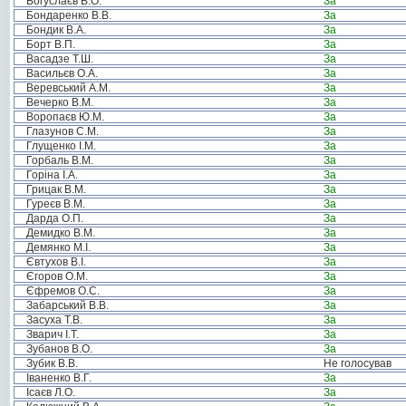
Богуслаєв В.О.
За
Бондаренко В.В.
За
Бондик В.А.
За
Борт В.П.
За
Васадзе Т.Ш.
За
Васильєв О.А.
За
Веревський А.М.
За
Вечерко В.М.
За
Воропаєв Ю.М.
За
Глазунов С.М.
За
Глущенко І.М.
За
Горбаль В.М.
За
Горіна І.А.
За
Грицак В.М.
За
Гуреєв В.М.
За
Дарда О.П.
За
Демидко В.М.
За
Демянко М.І.
За
Євтухов В.І.
За
Єгоров О.М.
За
Єфремов О.С.
За
Забарський В.В.
За
Засуха Т.В.
За
Зварич І.Т.
За
Зубанов В.О.
За
Зубик В.В.
Не голосував
Іваненко В.Г.
За
Ісаєв Л.О.
За