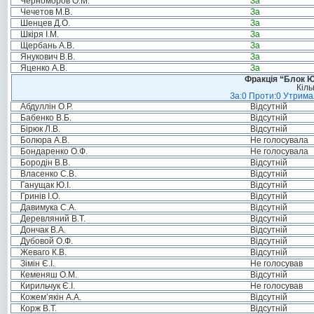
Черноморов О.М.
За
Чечетов М.В.
За
Шенцев Д.О.
За
Шкіря І.М.
За
Щербань А.В.
За
Янукович В.В.
За
Яценко А.В.
За
Фракція “Блок Ю
Кіль
За:0 Проти:0 Утримал
Абдуллін О.Р.
Відсутній
Бабенко В.Б.
Відсутній
Бірюк Л.В.
Відсутній
Болюра А.В.
Не голосувала
Бондаренко О.Ф.
Не голосувала
Бородін В.В.
Відсутній
Власенко С.В.
Відсутній
Ганущак Ю.І.
Відсутній
Гринів І.О.
Відсутній
Давимука С.А.
Відсутній
Деревляний В.Т.
Відсутній
Дончак В.А.
Відсутній
Дубовой О.Ф.
Відсутній
Жеваго К.В.
Відсутній
Зімін Є.І.
Не голосував
Кеменяш О.М.
Відсутній
Кирильчук Є.І.
Не голосував
Кожем’якін А.А.
Відсутній
Корж В.Т.
Відсутній