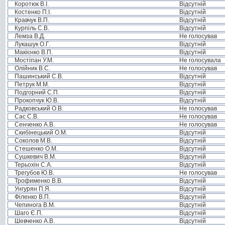
Коротюк В.І.
Відсутній
Костенко П.І.
Відсутній
Кравчук В.П.
Відсутній
Курпіль С.В.
Відсутній
Лемза В.Д.
Не голосував
Лукашук О.Г.
Відсутній
Макієнко В.П.
Відсутній
Мостіпан У.М.
Не голосувала
Олійник В.С.
Не голосував
Пашинський С.В.
Відсутній
Петрук М.М.
Відсутній
Подгорний С.П.
Відсутній
Прокопчук Ю.В.
Відсутній
Радковський О.В.
Не голосував
Сас С.В.
Не голосував
Сенченко А.В.
Не голосував
Скибінецький О.М.
Відсутній
Соколов М.В.
Відсутній
Стешенко О.М.
Відсутній
Сушкевич В.М.
Відсутній
Терьохін С.А.
Відсутній
Трегубов Ю.В.
Не голосував
Трофименко В.В.
Відсутній
Унгурян П.Я.
Відсутній
Філенко В.П.
Відсутній
Чепинога В.М.
Відсутній
Шаго Є.П.
Відсутній
Шевченко А.В.
Відсутній