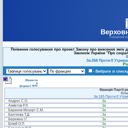
Верховн
Офіційний в
Поіменне голосування про проект Закону про внесення змін до
Законом України "Про соціаль
0
За:268 Проти:0 Утрима
Рі
- Вибрати зі списк
Зберегти
в
форматі RTF
Фракція Партії р
Кіль
За:185 Проти:0 Утрим
Андрос С.О.
За
Ахметов Р.Л.
За
Баранов-Мохорт С.М.
За
Бахтеєва Т.Д.
За
Бережна І.Г.
За
Білий О.П.
За