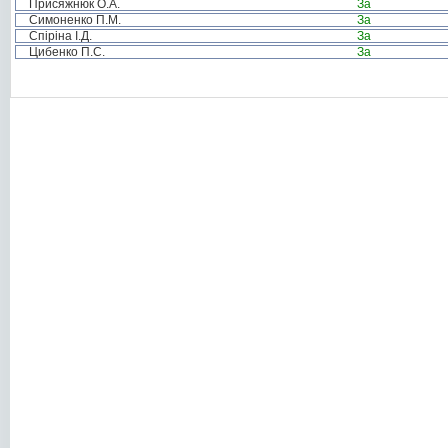
Присяжнюк О.А.
За
Симоненко П.М.
За
Спіріна І.Д.
За
Цибенко П.С.
За