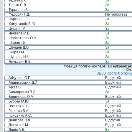
Тедеєв Е.С.
За
Тігіпко С.Л.
За
Турманов В.І.
За
Федоряк Г.Д.
Не голосував
Фурсін І.Г.
За
Хомутиннік В.Ю.
За
Циркін І.М.
За
Чечетов М.В.
За
Шаблатович О.М.
За
Шаров І.Ф.
За
Шенцев Д.О.
За
Шкіря І.М.
За
Шуфрич Н.І.
За
Янукович В.В.
За
Фракція політичної партії Всеукраїнсь
Кіл
За:33 Проти:0 Утрима
Абдуллін О.Р.
Відсутній
Андрієвський Д.Й.
Відсутній
Ар’єв В.І.
Відсутній
Бондаренко В.Д.
За
Бригинець О.М.
Відсутній
Бурбак М.Ю.
За
Вознюк Ю.В.
Відсутній
Головко В.А.
Відсутній
Гриценко А.С.
Відсутній
Денісова Л.Л.
Відсутня
Джемілєв М. .
Відсутній
Дирів А.Б.
За