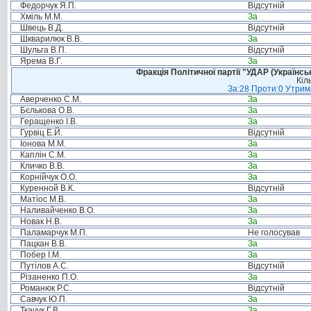
Федорчук Я.П.
Відсутній
Хміль М.М.
За
Швець В.Д.
Відсутній
Шкварилюк В.В.
За
Шульга В.П.
Відсутній
Ярема В.Г.
За
Фракція Політичної партії "УДАР (Україн
Кіл
За:28 Проти:0 Утрима
Аверченко С.М.
За
Бєлькова О.В.
За
Геращенко І.В.
За
Гурвіц Е.Й.
Відсутній
Іонова М.М.
За
Каплін С.М.
За
Кличко В.В.
За
Корнійчук О.О.
За
Куренной В.К.
Відсутній
Матіос М.В.
За
Наливайченко В.О.
За
Новак Н.В.
За
Паламарчук М.П.
Не голосував
Пацкан В.В.
За
Побер І.М.
За
Путілов А.С.
Відсутній
Різаненко П.О.
За
Романюк Р.С.
Відсутній
Савчук Ю.П.
За
Ткачук Г.В.
За