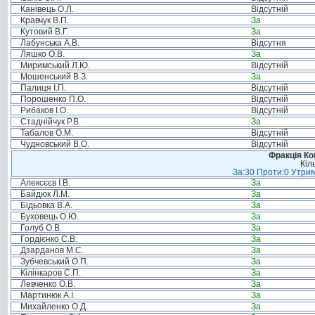
Канівець О.Л.
Відсутній
Кравчук В.П.
За
Кутовий В.Г.
За
Лабунська А.В.
Відсутня
Ляшко О.В.
За
Миримський Л.Ю.
Відсутній
Мошенський В.З.
За
Палиця І.П.
Відсутній
Порошенко П.О.
Відсутній
Рибаков І.О.
Відсутній
Стаднійчук Р.В.
За
Табалов О.М.
Відсутній
Чудновський В.О.
Відсутній
Фракція Ком
Кіл
За:30 Проти:0 Утрим
Алексєєв І.В.
За
Байдюк Л.М.
За
Бідьовка В.А.
За
Буховець О.Ю.
За
Голуб О.В.
За
Гордієнко С.В.
За
Дзарданов М.С.
За
Зубчевський О.П.
За
Кілінкаров С.П.
За
Левченко О.В.
За
Мартинюк А.І.
За
Михайленко О.Д.
За