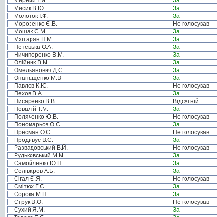
Мирний І.М.
За
Мисик В.Ю.
За
Молоток І.Ф.
За
Морозенко Є.В.
Не голосував
Мошак С.М.
За
Мхітарян Н.М.
За
Нетецька О.А.
За
Ничипоренко В.М.
За
Олійник В.М.
За
Омельянович Д.С.
За
Опанащенко М.В.
За
Павлов К.Ю.
Не голосував
Пехов В.А.
За
Писаренко В.В.
Відсутній
Повалій Т.М.
За
Поляченко Ю.В.
Не голосував
Пономарьов О.С.
За
Пресман О.С.
Не голосував
Продивус В.С.
За
Развадовський В.Й.
Не голосував
Рудьковський М.М.
За
Самойленко Ю.П.
За
Селіваров А.Б.
За
Сігал Є.Я.
Не голосував
Смітюх Г.Є.
За
Сорока М.П.
За
Струк В.О.
Не голосував
Сухий Я.М.
За