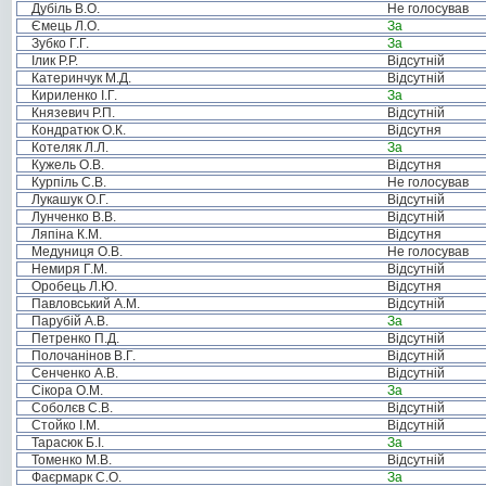
Дубіль В.О.
Не голосував
Ємець Л.О.
За
Зубко Г.Г.
За
Ілик Р.Р.
Відсутній
Катеринчук М.Д.
Відсутній
Кириленко І.Г.
За
Князевич Р.П.
Відсутній
Кондратюк О.К.
Відсутня
Котеляк Л.Л.
За
Кужель О.В.
Відсутня
Курпіль С.В.
Не голосував
Лукашук О.Г.
Відсутній
Лунченко В.В.
Відсутній
Ляпіна К.М.
Відсутня
Медуниця О.В.
Не голосував
Немиря Г.М.
Відсутній
Оробець Л.Ю.
Відсутня
Павловський А.М.
Відсутній
Парубій А.В.
За
Петренко П.Д.
Відсутній
Полочанінов В.Г.
Відсутній
Сенченко А.В.
Відсутній
Сікора О.М.
За
Соболєв С.В.
Відсутній
Стойко І.М.
Відсутній
Тарасюк Б.І.
За
Томенко М.В.
Відсутній
Фаєрмарк С.О.
За