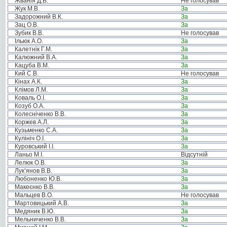
Жванія Д.В.
Не голосував
Жук М.В.
За
Задорожний В.К.
За
Зац О.В.
За
Зубик В.В.
Не голосував
Ільюк А.О.
За
Калетнік Г.М.
За
Калюжний В.А.
За
Кацуба В.М.
За
Кий С.В.
Не голосував
Кінах А.К.
За
Клімов Л.М.
За
Коваль О.І.
За
Козуб О.А.
За
Колесніченко В.В.
За
Коржев А.Л.
За
Кузьменко С.А.
За
Кулініч О.І.
За
Куровський І.І.
За
Ланьо М.І.
Відсутній
Лелюк О.В.
За
Лук’янов В.В.
За
Любоненко Ю.В.
За
Макеєнко В.В.
За
Мальцев В.О.
Не голосував
Мартовицький А.В.
За
Медяник В.Ю.
За
Мельниченко В.В.
За