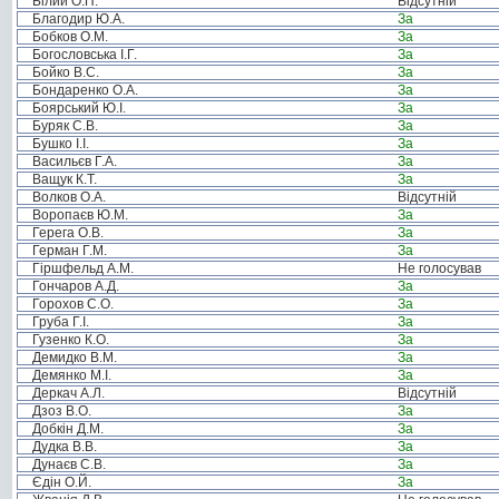
Білий О.П.
Відсутній
Благодир Ю.А.
За
Бобков О.М.
За
Богословська І.Г.
За
Бойко В.С.
За
Бондаренко О.А.
За
Боярський Ю.І.
За
Буряк С.В.
За
Бушко І.І.
За
Васильєв Г.А.
За
Ващук К.Т.
За
Волков О.А.
Відсутній
Воропаєв Ю.М.
За
Герега О.В.
За
Герман Г.М.
За
Гіршфельд А.М.
Не голосував
Гончаров А.Д.
За
Горохов С.О.
За
Груба Г.І.
За
Гузенко К.О.
За
Демидко В.М.
За
Демянко М.І.
За
Деркач А.Л.
Відсутній
Дзоз В.О.
За
Добкін Д.М.
За
Дудка В.В.
За
Дунаєв С.В.
За
Єдін О.Й.
За