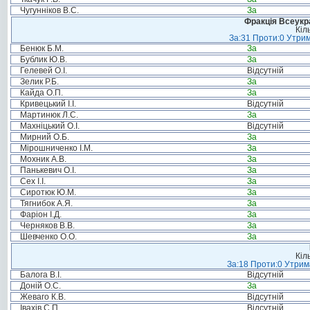
Чугунніков В.С.
За
Фракція Всеукр
Кіл
За:31 Проти:0 Утрим
Бенюк Б.М.
За
Бублик Ю.В.
За
Гелевей О.І.
Відсутній
Зелик Р.Б.
За
Кайда О.П.
За
Кривецький І.І.
Відсутній
Мартинюк Л.С.
За
Махніцький О.І.
Відсутній
Мирний О.Б.
За
Мірошниченко І.М.
За
Мохник А.В.
За
Панькевич О.І.
За
Сех І.І.
За
Сиротюк Ю.М.
За
Тягнибок А.Я.
За
Фаріон І.Д.
За
Черняков В.В.
За
Шевченко О.О.
За
Кіл
За:18 Проти:0 Утрима
Балога В.І.
Відсутній
Доній О.С.
За
Жеваго К.В.
Відсутній
Івахів С.П.
Відсутній