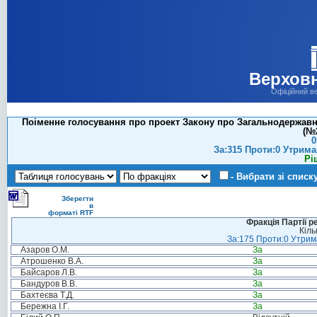
Верховн
Офіційний в
Поіменне голосування про проект Закону про Загальнодержавну
(№2
0
За:315 Проти:0 Утрима
Рі
- Вибрати зі списк
Зберегти
в
форматі RTF
Фракція Партії р
Кіль
За:175 Проти:0 Утрима
Азаров О.М.
За
Атрошенко В.А.
За
Байсаров Л.В.
За
Бандуров В.В.
За
Бахтеєва Т.Д.
За
Бережна І.Г.
За