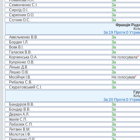
Романова А.А.
За
Семенченко С.І.
За
Сироїд О.І.
За
Скрипник О.О.
За
Сотник О.С.
За
Фракція Ради
Кіл
За:19 Проти:0 Утрим
Амельченко В.В.
За
Бордюг І.Л.
За
Вовк В.І.
За
Галасюк В.В.
За
Корчинська О.А.
Не голосувала
*
Купрієнко О.В.
За
Лінько Д.В.
За
Ляшко О.В.
За
Мосійчук І.В.
Не голосував
*
Рибалка С.В.
За
Скуратовський С.І.
За
Гру
Кіл
За:20 Проти:0 Утрим
Бандуров В.В.
За
Бондар В.В.
За
Деркач А.Л.
За
Івахів С.П.
За
Лабазюк С.П.
За
Литвин В.М.
За
Молоток І.Ф.
За
Онищенко О.Р.
За