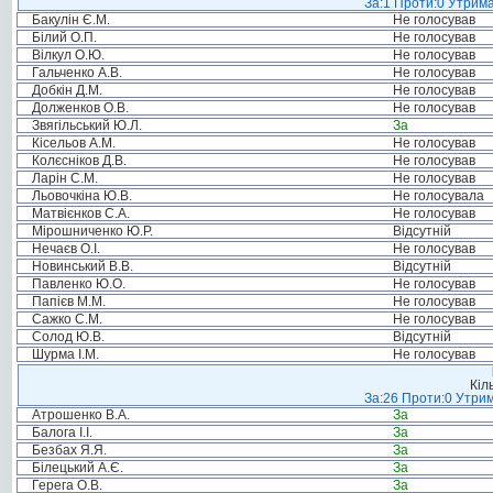
За:1 Проти:0 Утрима
Бакулін Є.М.
Не голосував
Білий О.П.
Не голосував
Вілкул О.Ю.
Не голосував
Гальченко А.В.
Не голосував
Добкін Д.М.
Не голосував
Долженков О.В.
Не голосував
Звягільський Ю.Л.
За
Кісельов А.М.
Не голосував
Колєсніков Д.В.
Не голосував
Ларін С.М.
Не голосував
Льовочкіна Ю.В.
Не голосувала
Матвієнков С.А.
Не голосував
Мірошниченко Ю.Р.
Відсутній
Нечаєв О.І.
Не голосував
Новинський В.В.
Відсутній
Павленко Ю.О.
Не голосував
Папієв М.М.
Не голосував
Сажко С.М.
Не голосував
Солод Ю.В.
Відсутній
Шурма І.М.
Не голосував
Кіл
За:26 Проти:0 Утрим
Атрошенко В.А.
За
Балога І.І.
За
Безбах Я.Я.
За
Білецький А.Є.
За
Герега О.В.
За