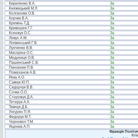
Кириленко В.А.
За
Княжицький М.Л.
За
Колганова О.В.
За
Корчик В.А.
За
Кремінь Т.Д.
За
Кривошея Г.Г.
За
Ксенжук О.С.
За
Левус А.М.
За
Логвинський Г.В.
За
Лунченко В.В.
За
Масоріна О.С.
За
Медуниця О.В.
За
Пашинський С.В.
За
Пинзеник П.В.
За
Помазанов А.В.
За
Река А.О.
За
Савчук Ю.П.
За
Сидорчук В.В.
За
Сочка О.О.
За
Сторожук Д.А.
За
Тетерук А.А.
За
Тимчук Д.Б.
За
Унгурян П.Я.
За
Федорук М.Т.
За
Чорновол Т.М.
За
Яценюк А.П.
За
Фракція Політич
Кіл