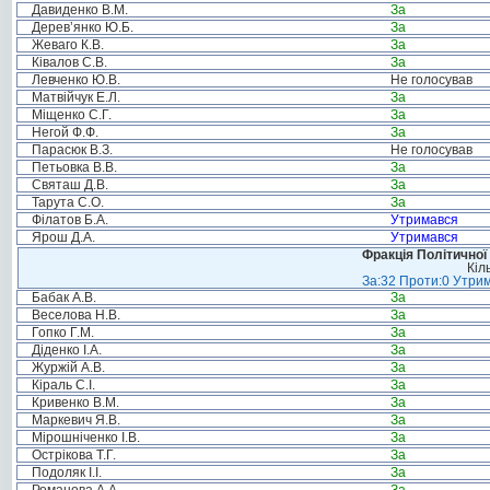
Давиденко В.М.
За
Дерев’янко Ю.Б.
За
Жеваго К.В.
За
Ківалов С.В.
За
Левченко Ю.В.
Не голосував
Матвійчук Е.Л.
За
Міщенко С.Г.
За
Негой Ф.Ф.
За
Парасюк В.З.
Не голосував
Петьовка В.В.
За
Святаш Д.В.
За
Тарута С.О.
За
Філатов Б.А.
Утримався
Ярош Д.А.
Утримався
Фракція Політичної
Кіл
За:32 Проти:0 Утрим
Бабак А.В.
За
Веселова Н.В.
За
Гопко Г.М.
За
Діденко І.А.
За
Журжій А.В.
За
Кіраль С.І.
За
Кривенко В.М.
За
Маркевич Я.В.
За
Мірошніченко І.В.
За
Острікова Т.Г.
За
Подоляк І.І.
За