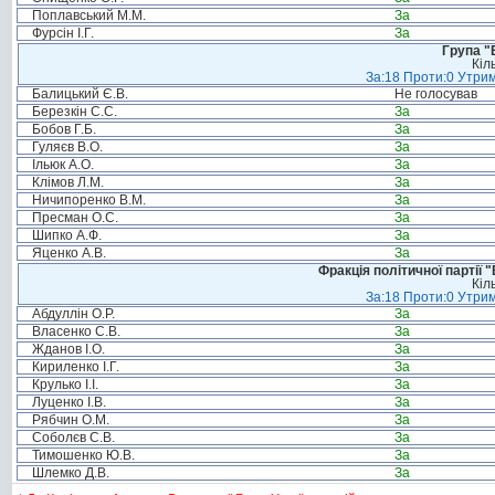
Поплавський М.М.
За
Фурсін І.Г.
За
Група "
Кіл
За:18 Проти:0 Утрим
Балицький Є.В.
Не голосував
Березкін С.С.
За
Бобов Г.Б.
За
Гуляєв В.О.
За
Ільюк А.О.
За
Клімов Л.М.
За
Ничипоренко В.М.
За
Пресман О.С.
За
Шипко А.Ф.
За
Яценко А.В.
За
Фракція політичної партії
Кіл
За:18 Проти:0 Утрим
Абдуллін О.Р.
За
Власенко С.В.
За
Жданов І.О.
За
Кириленко І.Г.
За
Крулько І.І.
За
Луценко І.В.
За
Рябчин О.М.
За
Соболєв С.В.
За
Тимошенко Ю.В.
За
Шлемко Д.В.
За