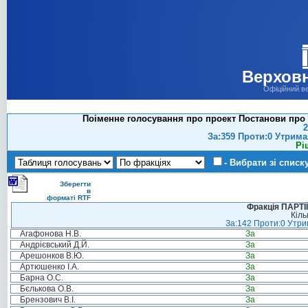
Верховн
Офіційний в
Поіменне голосування про проект Постанови про Г
2
За:359 Проти:0 Утрима
Рі
- Вибрати зі списк
Зберегти
в
форматі RTF
Фракція ПАРТ
Кіль
За:142 Проти:0 Утрим
Агафонова Н.В.
За
Андрієвський Д.Й.
За
Арешонков В.Ю.
За
Артюшенко І.А.
За
Барна О.С.
За
Бєлькова О.В.
За
Брензович В.І.
За