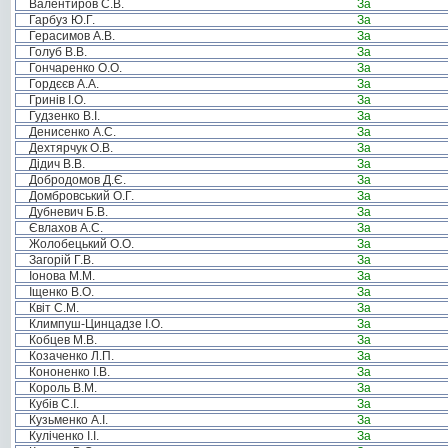
Валентиров С.В.
За
Гарбуз Ю.Г.
За
Герасимов А.В.
За
Голуб В.В.
За
Гончаренко О.О.
За
Гордєєв А.А.
За
Гринів І.О.
За
Гудзенко В.І.
За
Денисенко А.С.
За
Дехтярчук О.В.
За
Дідич В.В.
За
Добродомов Д.Є.
За
Домбровський О.Г.
За
Дубневич Б.В.
За
Євлахов А.С.
За
Жолобецький О.О.
За
Загорій Г.В.
За
Іонова М.М.
За
Іщенко В.О.
За
Квіт С.М.
За
Климпуш-Цинцадзе І.О.
За
Кобцев М.В.
За
Козаченко Л.П.
За
Кононенко І.В.
За
Король В.М.
За
Кубів С.І.
За
Кузьменко А.І.
За
Куліченко І.І.
За