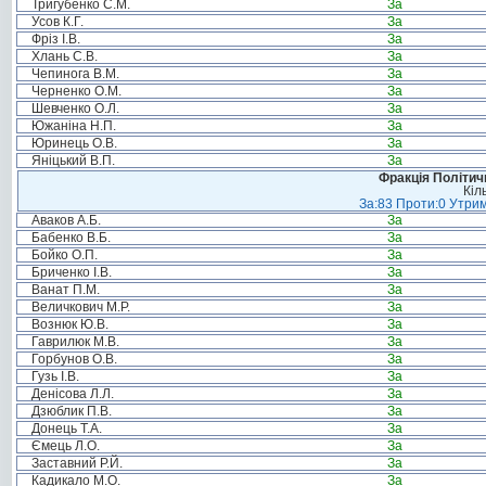
Тригубенко С.М.
За
Усов К.Г.
За
Фріз І.В.
За
Хлань С.В.
За
Чепинога В.М.
За
Черненко О.М.
За
Шевченко О.Л.
За
Южаніна Н.П.
За
Юринець О.В.
За
Яніцький В.П.
За
Фракція Політи
Кіл
За:83 Проти:0 Утрим
Аваков А.Б.
За
Бабенко В.Б.
За
Бойко О.П.
За
Бриченко І.В.
За
Ванат П.М.
За
Величкович М.Р.
За
Вознюк Ю.В.
За
Гаврилюк М.В.
За
Горбунов О.В.
За
Гузь І.В.
За
Денісова Л.Л.
За
Дзюблик П.В.
За
Донець Т.А.
За
Ємець Л.О.
За
Заставний Р.Й.
За
Кадикало М.О.
За