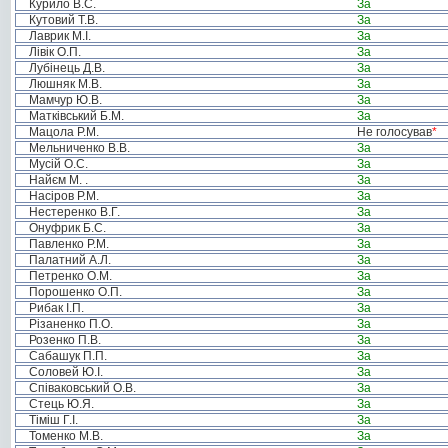
Курило В.С.
За
Кутовий Т.В.
За
Лаврик М.І.
За
Лівік О.П.
За
Лубінець Д.В.
За
Люшняк М.В.
За
Мамчур Ю.В.
За
Матківський Б.М.
За
Мацола Р.М.
Не голосував
*
Мельниченко В.В.
За
Мусій О.С.
За
Найєм М. .
За
Насіров Р.М.
За
Нестеренко В.Г.
За
Онуфрик Б.С.
За
Павленко Р.М.
За
Палатний А.Л.
За
Петренко О.М.
За
Порошенко О.П.
За
Рибак І.П.
За
Різаненко П.О.
За
Розенко П.В.
За
Сабашук П.П.
За
Соловей Ю.І.
За
Співаковський О.В.
За
Стець Ю.Я.
За
Тіміш Г.І.
За
Томенко М.В.
За