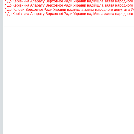
* До Керівника Апарату Верховної Ради України надійшла заява народного д
* До Керівника Апарату Верховної Ради України надійшла заява народного 
* До Голови Верховної Ради України надійшла заява народного депутата Ук
* До Керівника Апарату Верховної Ради України надійшла заява народного д