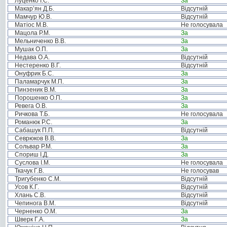
Луценко І.С.
За
Макар’ян Д.Б.
Відсутній
Мамчур Ю.В.
Відсутній
Матіос М.В.
Не голосувала
Мацола Р.М.
За
Мельниченко В.В.
За
Мушак О.П.
За
Недава О.А.
Відсутній
Нестеренко В.Г.
Відсутній
Онуфрик Б.С.
За
Паламарчук М.П.
За
Пинзеник В.М.
За
Порошенко О.П.
За
Ревега О.В.
За
Ричкова Т.Б.
Не голосувала
Романюк Р.С.
За
Сабашук П.П.
Відсутній
Севрюков В.В.
За
Сольвар Р.М.
За
Спориш І.Д.
За
Суслова І.М.
Не голосувала
Ткачук Г.В.
Не голосував
Тригубенко С.М.
Відсутній
Усов К.Г.
Відсутній
Хлань С.В.
Відсутній
Чепинога В.М.
Відсутній
Черненко О.М.
За
Шверк Г.А.
За