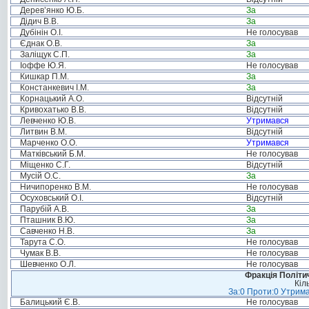
Дерев’янко Ю.Б.
За
Дідич В.В.
За
Дубінін О.І.
Не голосував
Єднак О.В.
За
Заліщук С.П.
За
Іоффе Ю.Я.
Не голосував
Кишкар П.М.
За
Констанкевич І.М.
За
Корнацький А.О.
Відсутній
Кривохатько В.В.
Відсутній
Левченко Ю.В.
Утримався
Литвин В.М.
Відсутній
Марченко О.О.
Утримався
Матківський Б.М.
Не голосував
Міщенко С.Г.
Відсутній
Мусій О.С.
За
Ничипоренко В.М.
Не голосував
Осуховський О.І.
Відсутній
Парубій А.В.
За
Пташник В.Ю.
За
Савченко Н.В.
За
Тарута С.О.
Не голосував
Чумак В.В.
Не голосував
Шевченко О.Л.
Не голосував
Фракція Політич
Кіл
За:0 Проти:0 Утрима
Балицький Є.В.
Не голосував