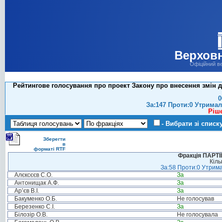
Верховн
Офіційний в
Рейтингове голосування про проект Закону про внесення змін до
0
За:147 Проти:0 Утримал
Ріш
- Вибрати зі списк
Зберегти
в
форматі RTF
Фракція ПАРТ
Кіль
За:58 Проти:0 Утрима
Алєксєєв С.О.
За
Антонищак А.Ф.
За
Ар’єв В.І.
За
Бакуменко О.Б.
Не голосував
Березенко С.І.
За
Білозір О.В.
Не голосувала