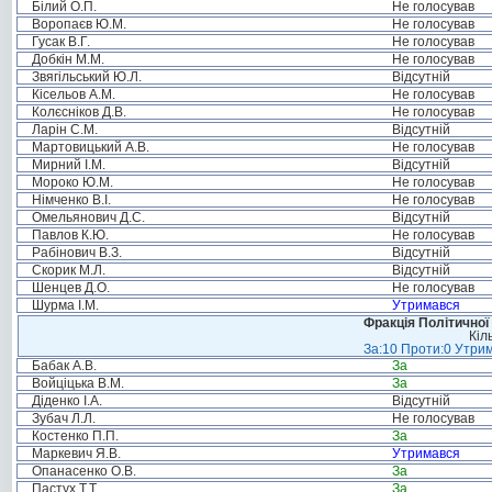
Білий О.П.
Не голосував
Воропаєв Ю.М.
Не голосував
Гусак В.Г.
Не голосував
Добкін М.М.
Не голосував
Звягільський Ю.Л.
Відсутній
Кісельов А.М.
Не голосував
Колєсніков Д.В.
Не голосував
Ларін С.М.
Відсутній
Мартовицький А.В.
Не голосував
Мирний І.М.
Відсутній
Мороко Ю.М.
Не голосував
Німченко В.І.
Не голосував
Омельянович Д.С.
Відсутній
Павлов К.Ю.
Не голосував
Рабінович В.З.
Відсутній
Скорик М.Л.
Відсутній
Шенцев Д.О.
Не голосував
Шурма І.М.
Утримався
Фракція Політичної
Кіл
За:10 Проти:0 Утрим
Бабак А.В.
За
Войціцька В.М.
За
Діденко І.А.
Відсутній
Зубач Л.Л.
Не голосував
Костенко П.П.
За
Маркевич Я.В.
Утримався
Опанасенко О.В.
За
Пастух Т.Т.
За