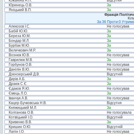
Южаніна Н.П.
Відсутня
Юринець О.В.
За
Яніцький В.П.
За
Фракція Політи
Кіл
За:36 Проти:0 Утрима
Алексєєв І.С.
Не голосував
Бабій Ю.Ю.
За
Береза Ю.М.
За
Бондар М.Л.
За
Бурбак М.Ю.
За
Величкович М.Р.
За
Вознюк Ю.В.
Не голосував
Гаврилюк М.В.
За
Горбунов О.В.
Не голосував
Данілін В.Ю.
Не голосував
Дзензерський Д.В.
Відсутній
Дирів А.Б.
За
Драюк С.Є.
За
Єдаков Я.Ю.
Не голосував
Ємець Л.О.
За
Іванчук А.В.
Не голосував
Кацер-Бучковська Н.В.
Відсутня
Княжицький М.Л.
За
Колганова О.В.
Не голосувала
Котвіцький І.О.
Відсутній
Кривенко В.В.
За
Кришин О.Ю.
Відсутній
Лапін І.О.
Не голосував