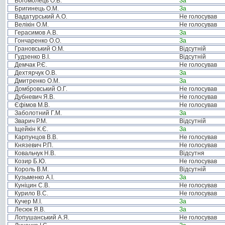
Богомолець О.В.
За
Бригинець О.М.
За
Вадатурський А.О.
Не голосував
Велікін О.М.
Не голосував
Герасимов А.В.
За
Гончаренко О.О.
За
Грановський О.М.
Відсутній
Гудзенко В.І.
Відсутній
Демчак Р.Є.
Не голосував
Дехтярчук О.В.
За
Дмитренко О.М.
За
Домбровський О.Г.
Не голосував
Дубневич Я.В.
Не голосував
Єфімов М.В.
Не голосував
Заболотний Г.М.
За
Зварич Р.М.
Відсутній
Іщейкін К.Є.
За
Карпунцов В.В.
Не голосував
Князевич Р.П.
Не голосував
Ковальчук Н.В.
Відсутня
Козир Б.Ю.
Не голосував
Король В.М.
Відсутній
Кузьменко А.І.
За
Куніцин С.В.
Не голосував
Курило В.С.
Не голосував
Кучер М.І.
За
Лесюк Я.В.
За
Лопушанський А.Я.
Не голосував