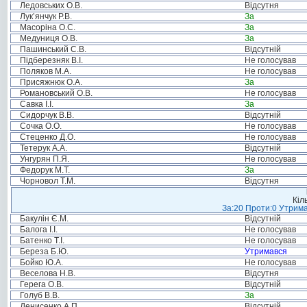
Ледовських О.В.
Відсутня
Лук’янчук Р.В.
За
Масоріна О.С.
За
Медуниця О.В.
За
Пашинський С.В.
Відсутній
Підберезняк В.І.
Не голосував
Поляков М.А.
Не голосував
Присяжнюк О.А.
За
Романовський О.В.
Не голосував
Савка І.І.
За
Сидорчук В.В.
Відсутній
Сочка О.О.
Не голосував
Стеценко Д.О.
Не голосував
Тетерук А.А.
Відсутній
Унгурян П.Я.
Не голосував
Федорук М.Т.
За
Чорновол Т.М.
Відсутня
Кіл
За:20 Проти:0 Утрима
Бакулін Є.М.
Відсутній
Балога І.І.
Не голосував
Батенко Т.І.
Не голосував
Береза Б.Ю.
Утримався
Бойко Ю.А.
Не голосував
Веселова Н.В.
Відсутня
Герега О.В.
Відсутній
Голуб В.В.
За
Денисенко А.П.
Відсутній