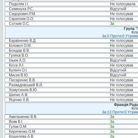
Подоляк І.І.
Не голосувала
Семенуха Р.С.
Відсутній
Сидорович Р.М.
Не голосував
Скрипник О.О.
Не голосував
Сотник О.С.
За
Група "
Кіл
За:0 Проти:0 Утрима
Барвіненко В.Д.
Не голосував
Біловол О.М.
Не голосував
Бондар В.В.
Не голосував
Гуляєв В.О.
Не голосував
Ільюк А.О.
Відсутній
Кіссе А.І.
Не голосував
Кулініч О.І.
Відсутній
Мисик В.Ю.
Відсутній
Писаренко В.В.
Не голосував
Развадовський В.Й.
Не голосував
Хомутиннік В.Ю.
Не голосував
Шипко А.Ф.
Не голосував
Яценко А.В.
Не голосував
Фракція Ради
Кіл
За:13 Проти:0 Утрим
Амельченко В.В.
За
Вовк В.І.
За
Гулак О.М.
За
Кириченко О.М.
За
Кошелєва А.В.
За