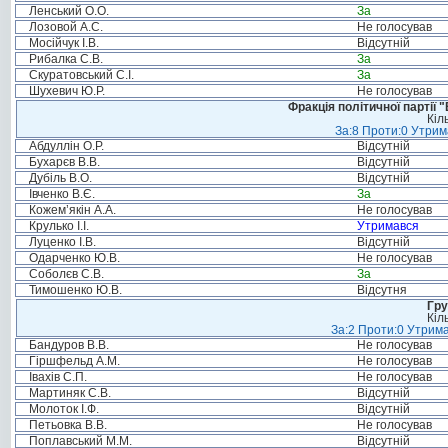
Ленський О.О.
За
Лозовой А.С.
Не голосував
Мосійчук І.В.
Відсутній
Рибалка С.В.
За
Скуратовський С.І.
За
Шухевич Ю.Р.
Не голосував
Фракція політичної партії
Кіл
За:8 Проти:0 Утрим
Абдуллін О.Р.
Відсутній
Бухарєв В.В.
Відсутній
Дубіль В.О.
Відсутній
Івченко В.Є.
За
Кожем’якін А.А.
Не голосував
Крулько І.І.
Утримався
Луценко І.В.
Відсутній
Одарченко Ю.В.
Не голосував
Соболєв С.В.
За
Тимошенко Ю.В.
Відсутня
Гру
Кіл
За:2 Проти:0 Утрима
Бандуров В.В.
Не голосував
Гіршфельд А.М.
Не голосував
Івахів С.П.
Не голосував
Мартиняк С.В.
Відсутній
Молоток І.Ф.
Відсутній
Петьовка В.В.
Не голосував
Поплавський М.М.
Відсутній