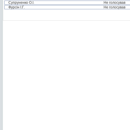
Супруненко О.І.
Не голосував
Фурсін І.Г.
Не голосував