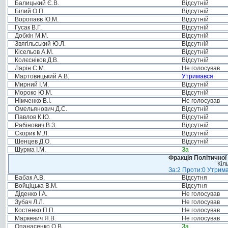
Балицький Є.В.
Відсутній
Білий О.П.
Відсутній
Воропаєв Ю.М.
Відсутній
Гусак В.Г.
Відсутній
Добкін М.М.
Відсутній
Звягільський Ю.Л.
Відсутній
Кісельов А.М.
Відсутній
Колєсніков Д.В.
Відсутній
Ларін С.М.
Не голосував
Мартовицький А.В.
Утримався
Мирний І.М.
Відсутній
Мороко Ю.М.
Відсутній
Німченко В.І.
Не голосував
Омельянович Д.С.
Відсутній
Павлов К.Ю.
Відсутній
Рабінович В.З.
Відсутній
Скорик М.Л.
Відсутній
Шенцев Д.О.
Відсутній
Шурма І.М.
За
Фракція Політичної
Кіл
За:2 Проти:0 Утрима
Бабак А.В.
Відсутня
Войціцька В.М.
Відсутня
Діденко І.А.
Не голосував
Зубач Л.Л.
Не голосував
Костенко П.П.
Не голосував
Маркевич Я.В.
Не голосував
Опанасенко О.В.
За