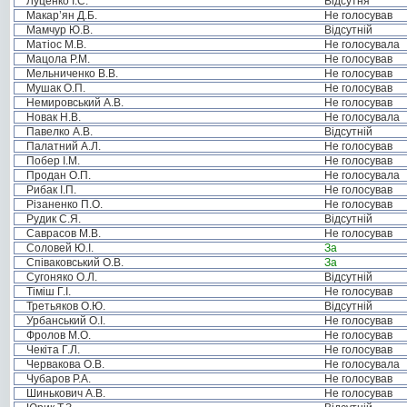
Луценко І.С.
Відсутня
Макар’ян Д.Б.
Не голосував
Мамчур Ю.В.
Відсутній
Матіос М.В.
Не голосувала
Мацола Р.М.
Не голосував
Мельниченко В.В.
Не голосував
Мушак О.П.
Не голосував
Немировський А.В.
Не голосував
Новак Н.В.
Не голосувала
Павелко А.В.
Відсутній
Палатний А.Л.
Не голосував
Побер І.М.
Не голосував
Продан О.П.
Не голосувала
Рибак І.П.
Не голосував
Різаненко П.О.
Не голосував
Рудик С.Я.
Відсутній
Саврасов М.В.
Не голосував
Соловей Ю.І.
За
Співаковський О.В.
За
Сугоняко О.Л.
Відсутній
Тіміш Г.І.
Не голосував
Третьяков О.Ю.
Відсутній
Урбанський О.І.
Не голосував
Фролов М.О.
Не голосував
Чекіта Г.Л.
Не голосував
Червакова О.В.
Не голосувала
Чубаров Р.А.
Не голосував
Шинькович А.В.
Не голосував