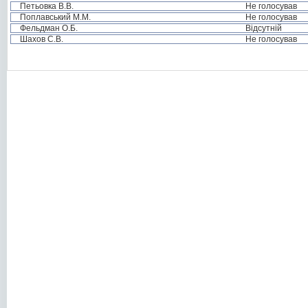
Петьовка В.В.
Не голосував
Поплавський М.М.
Не голосував
Фельдман О.Б.
Відсутній
Шахов С.В.
Не голосував