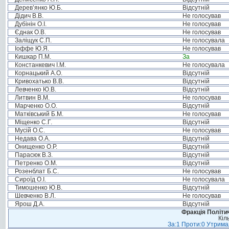
Дерев’янко Ю.Б.
Відсутній
Дідич В.В.
Не голосував
Дубінін О.І.
Не голосував
Єднак О.В.
Не голосував
Заліщук С.П.
Не голосувала
Іоффе Ю.Я.
Не голосував
Кишкар П.М.
За
Констанкевич І.М.
Не голосувала
Корнацький А.О.
Відсутній
Кривохатько В.В.
Відсутній
Левченко Ю.В.
Відсутній
Литвин В.М.
Не голосував
Марченко О.О.
Відсутній
Матківський Б.М.
Не голосував
Міщенко С.Г.
Відсутній
Мусій О.С.
Не голосував
Недава О.А.
Відсутній
Онищенко О.Р.
Відсутній
Парасюк В.З.
Відсутній
Петренко О.М.
Відсутній
Розенблат Б.С.
Не голосував
Сироїд О.І.
Не голосувала
Тимошенко Ю.В.
Відсутній
Шевченко В.Л.
Не голосував
Ярош Д.А.
Відсутній
Фракція Політич
Кіл
За:1 Проти:0 Утримал