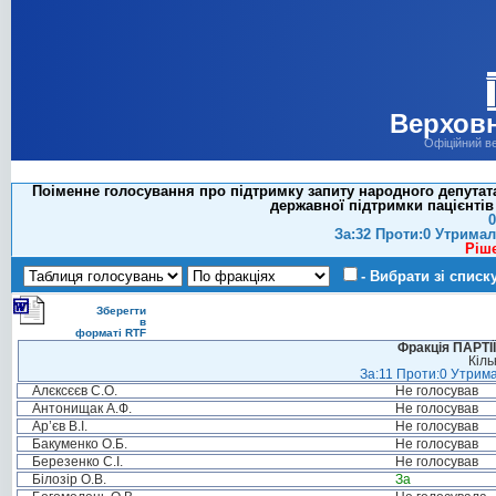
Верховн
Офіційний в
Поіменне голосування про підтримку запиту народного депутат
державної підтримки пацієнті
0
За:32 Проти:0 Утримал
Ріш
- Вибрати зі списк
Зберегти
в
форматі RTF
Фракція ПАРТ
Кіль
За:11 Проти:0 Утрима
Алєксєєв С.О.
Не голосував
Антонищак А.Ф.
Не голосував
Ар’єв В.І.
Не голосував
Бакуменко О.Б.
Не голосував
Березенко С.І.
Не голосував
Білозір О.В.
За