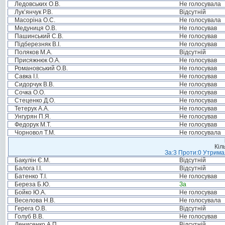
Ледовських О.В.
Не голосувала
Лук’янчук Р.В.
Відсутній
Масоріна О.С.
Не голосувала
Медуниця О.В.
Не голосував
Пашинський С.В.
Не голосував
Підберезняк В.І.
Не голосував
Поляков М.А.
Відсутній
Присяжнюк О.А.
Не голосував
Романовський О.В.
Не голосував
Савка І.І.
Не голосував
Сидорчук В.В.
Не голосував
Сочка О.О.
Не голосував
Стеценко Д.О.
Не голосував
Тетерук А.А.
Не голосував
Унгурян П.Я.
Не голосував
Федорук М.Т.
Не голосував
Чорновол Т.М.
Не голосувала
Кіл
За:3 Проти:0 Утримал
Бакулін Є.М.
Відсутній
Балога І.І.
Відсутній
Батенко Т.І.
Не голосував
Береза Б.Ю.
За
Бойко Ю.А.
Не голосував
Веселова Н.В.
Не голосувала
Герега О.В.
Відсутній
Голуб В.В.
Не голосував
Денисенко А.П.
Відсутній