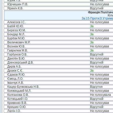
Юрик Т.З.
Відсутній
Юрчишин П.В.
Не голосував
Яриніч К.В.
Відсутній
Фракція Політи
Кіл
За:15 Проти:0 Утрима
Алексєєв І.С.
Не голосував
Бабій Ю.Ю.
За
Береза Ю.М.
Не голосував
Бондар М.Л.
За
Бурбак М.Ю.
Не голосував
Величкович М.Р.
За
Вознюк Ю.В.
Не голосував
Гаврилюк М.В.
За
Горбунов О.В.
Відсутній
Данілін В.Ю.
Не голосував
Дзензерський Д.В.
Відсутній
Дирів А.Б.
Не голосував
Драюк С.Є.
За
Єдаков Я.Ю.
Не голосував
Ємець Л.О.
Не голосував
Іванчук А.В.
Не голосував
Кацер-Бучковська Н.В.
Відсутня
Княжицький М.Л.
Не голосував
Колганова О.В.
Не голосувала
Котвіцький І.О.
Відсутній
Кривенко В.В.
Не голосував
Кришин О.Ю.
Відсутній
Лапін І.О.
Не голосував