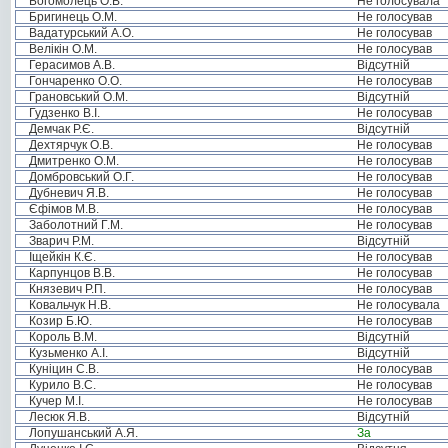
Богомолець О.В.
Не голосувала
Бригинець О.М.
Не голосував
Вадатурський А.О.
Не голосував
Велікін О.М.
Не голосував
Герасимов А.В.
Відсутній
Гончаренко О.О.
Не голосував
Грановський О.М.
Відсутній
Гудзенко В.І.
Не голосував
Демчак Р.Є.
Відсутній
Дехтярчук О.В.
Не голосував
Дмитренко О.М.
Не голосував
Домбровський О.Г.
Не голосував
Дубневич Я.В.
Не голосував
Єфімов М.В.
Не голосував
Заболотний Г.М.
Не голосував
Зварич Р.М.
Відсутній
Іщейкін К.Є.
Не голосував
Карпунцов В.В.
Не голосував
Князевич Р.П.
Не голосував
Ковальчук Н.В.
Не голосувала
Козир Б.Ю.
Не голосував
Король В.М.
Відсутній
Кузьменко А.І.
Відсутній
Куніцин С.В.
Не голосував
Курило В.С.
Не голосував
Кучер М.І.
Не голосував
Лесюк Я.В.
Відсутній
Лопушанський А.Я.
За