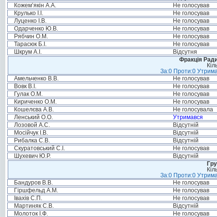
Кожем’якін А.А.
Не голосував
Крулько І.І.
Не голосував
Луценко І.В.
Не голосував
Одарченко Ю.В.
Не голосував
Рябчин О.М.
Не голосував
Тарасюк Б.І.
Не голосував
Шкрум А.І.
Відсутня
Фракція Ради
Кіл
За:0 Проти:0 Утрима
Амельченко В.В.
Не голосував
Вовк В.І.
Не голосував
Гулак О.М.
Не голосував
Кириченко О.М.
Не голосував
Кошелєва А.В.
Не голосувала
Ленський О.О.
Утримався
Лозовой А.С.
Відсутній
Мосійчук І.В.
Відсутній
Рибалка С.В.
Відсутній
Скуратовський С.І.
Не голосував
Шухевич Ю.Р.
Відсутній
Гру
Кіл
За:0 Проти:0 Утрима
Бандуров В.В.
Не голосував
Гіршфельд А.М.
Не голосував
Івахів С.П.
Не голосував
Мартиняк С.В.
Відсутній
Молоток І.Ф.
Не голосував