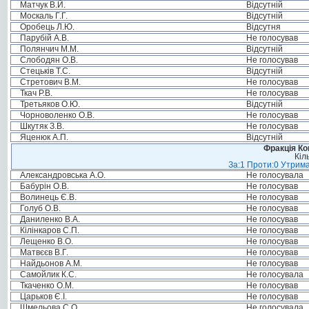
Матчук В.Й.
Відсутній
Москаль Г.Г.
Відсутній
Оробець Л.Ю.
Відсутня
Парубій А.В.
Не голосував
Полянчич М.М.
Відсутній
Слободян О.В.
Не голосував
Стецьків Т.С.
Відсутній
Стретович В.М.
Не голосував
Ткач Р.В.
Не голосував
Третьяков О.Ю.
Відсутній
Чорноволенко О.В.
Не голосував
Шкутяк З.В.
Не голосував
Яценюк А.П.
Відсутній
Фракція Ком
Кіл
За:1 Проти:0 Утрима
Александровська А.О.
Не голосувала
Бабурін О.В.
Не голосував
Волинець Є.В.
Не голосував
Голуб О.В.
Не голосував
Даниленко В.А.
Не голосував
Кілінкаров С.П.
Не голосував
Лещенко В.О.
Не голосував
Матвєєв В.Г.
Не голосував
Найдьонов А.М.
Не голосував
Самойлик К.С.
Не голосувала
Ткаченко О.М.
Не голосував
Царьков Є.І.
Не голосував
Шмельова С.О.
Не голосувала