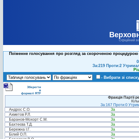
Верховн
Офіційний в
Поіменне голосування про розгляд за скороченою процедурою п
0
За:219 Проти:2 Утрима
Рі
- Вибрати зі списк
Зберегти
в
форматі RTF
Фракція Партії р
Кіль
За:167 Проти:0 Утрим
Андрос С.О.
За
Ахметов Р.Л.
За
Баранов-Мохорт С.М.
За
Бахтеєва Т.Д.
За
Бережна І.Г.
За
Білий О.П.
За