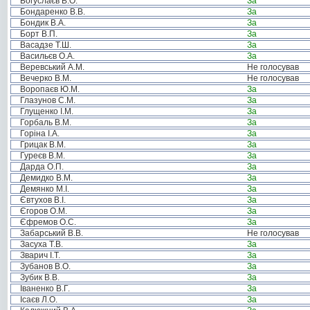
Богуслаєв В.О.
За
Бондаренко В.В.
За
Бондик В.А.
За
Борт В.П.
За
Васадзе Т.Ш.
За
Васильєв О.А.
За
Веревський А.М.
Не голосував
Вечерко В.М.
Не голосував
Воропаєв Ю.М.
За
Глазунов С.М.
За
Глущенко І.М.
За
Горбаль В.М.
За
Горіна І.А.
За
Грицак В.М.
За
Гуреєв В.М.
За
Дарда О.П.
За
Демидко В.М.
За
Демянко М.І.
За
Євтухов В.І.
За
Єгоров О.М.
За
Єфремов О.С.
За
Забарський В.В.
Не голосував
Засуха Т.В.
За
Зварич І.Т.
За
Зубанов В.О.
За
Зубик В.В.
За
Іваненко В.Г.
За
Ісаєв Л.О.
За