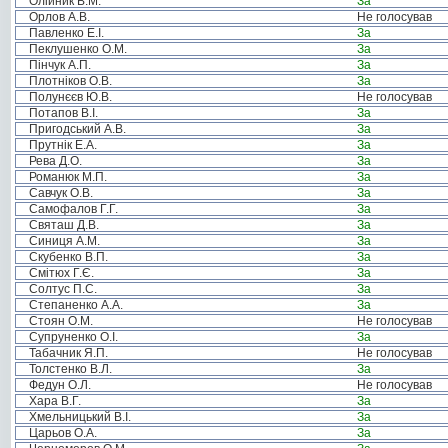
Олійник В.М.
За
Орлов А.В.
Не голосував
Павленко Е.І.
За
Пеклушенко О.М.
За
Пінчук А.П.
За
Плотніков О.В.
За
Полунєєв Ю.В.
Не голосував
Потапов В.І.
За
Пригодський А.В.
За
Прутнік Е.А.
За
Рева Д.О.
За
Романюк М.П.
За
Савчук О.В.
За
Самофалов Г.Г.
За
Святаш Д.В.
За
Синиця А.М.
За
Скубенко В.П.
За
Смітюх Г.Є.
За
Солтус П.С.
За
Степаненко А.А.
За
Стоян О.М.
Не голосував
Супруненко О.І.
За
Табачник Я.П.
Не голосував
Толстенко В.Л.
За
Федун О.Л.
Не голосував
Хара В.Г.
За
Хмельницький В.І.
За
Царьов О.А.
За