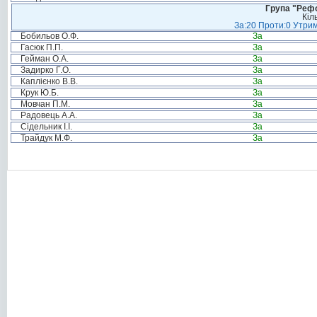
Група "Реф
Кіл
За:20 Проти:0 Утрим
Бобильов О.Ф.
За
Гасюк П.П.
За
Гейман О.А.
За
Задирко Г.О.
За
Каплієнко В.В.
За
Крук Ю.Б.
За
Мовчан П.М.
За
Радовець А.А.
За
Сідельник І.І.
За
Трайдук М.Ф.
За