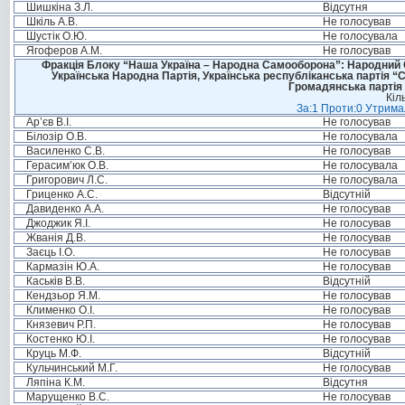
Шишкіна З.Л.
Відсутня
Шкіль А.В.
Не голосував
Шустік О.Ю.
Не голосувала
Ягоферов А.М.
Не голосував
Фракція Блоку “Наша Україна – Народна Самооборона”: Народний Со
Українська Народна Партія, Українська республіканська партія “
Громадянська партія 
Кіл
За:1 Проти:0 Утримал
Ар’єв В.І.
Не голосував
Білозір О.В.
Не голосувала
Василенко С.В.
Не голосував
Герасим’юк О.В.
Не голосувала
Григорович Л.С.
Не голосувала
Гриценко А.С.
Відсутній
Давиденко А.А.
Не голосував
Джоджик Я.І.
Не голосував
Жванія Д.В.
Не голосував
Заєць І.О.
Не голосував
Кармазін Ю.А.
Не голосував
Каськів В.В.
Відсутній
Кендзьор Я.М.
Не голосував
Клименко О.І.
Не голосував
Князевич Р.П.
Не голосував
Костенко Ю.І.
Не голосував
Круць М.Ф.
Відсутній
Кульчинський М.Г.
Не голосував
Ляпіна К.М.
Відсутня
Марущенко В.С.
Не голосував