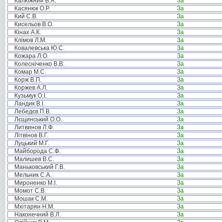
Калюжний В.А.
За
Касянюк О.Р.
За
Кий С.В.
За
Кисельов В.О.
За
Кінах А.К.
За
Клімов Л.М.
За
Ковалевська Ю.С.
За
Кожара Л.О.
За
Колесніченко В.В.
За
Комар М.С.
За
Корж В.П.
За
Коржев А.Л.
За
Кузьмук О.І.
За
Ландик В.І.
За
Лебедєв П.В.
За
Лєщинський О.О.
За
Литвинов Л.Ф.
За
Літвінов В.Г.
За
Луцький М.Г.
За
Майборода С.Ф.
За
Малишев В.С.
За
Маньковський Г.В.
За
Мельник С.А.
За
Мироненко М.І.
За
Момот С.В.
За
Мошак С.М.
За
Мхітарян Н.М.
За
Наконечний В.Л.
За