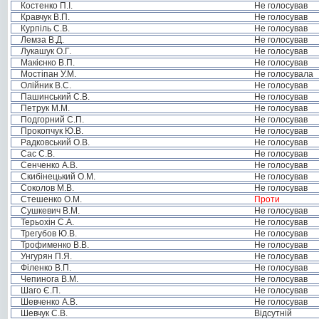
Костенко П.І.
Не голосував
Кравчук В.П.
Не голосував
Курпіль С.В.
Не голосував
Лемза В.Д.
Не голосував
Лукашук О.Г.
Не голосував
Макієнко В.П.
Не голосував
Мостіпан У.М.
Не голосувала
Олійник В.С.
Не голосував
Пашинський С.В.
Не голосував
Петрук М.М.
Не голосував
Подгорний С.П.
Не голосував
Прокопчук Ю.В.
Не голосував
Радковський О.В.
Не голосував
Сас С.В.
Не голосував
Сенченко А.В.
Не голосував
Скибінецький О.М.
Не голосував
Соколов М.В.
Не голосував
Стешенко О.М.
Проти
Сушкевич В.М.
Не голосував
Терьохін С.А.
Не голосував
Трегубов Ю.В.
Не голосував
Трофименко В.В.
Не голосував
Унгурян П.Я.
Не голосував
Філенко В.П.
Не голосував
Чепинога В.М.
Не голосував
Шаго Є.П.
Не голосував
Шевченко А.В.
Не голосував
Шевчук С.В.
Відсутній