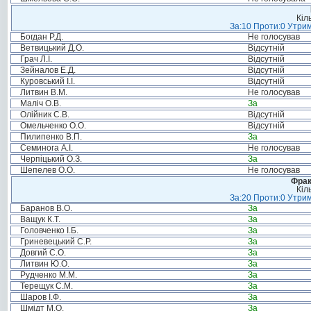
Кіл
За:10 Проти:0 Утрим
Богдан Р.Д.
Не голосував
Ветвицький Д.О.
Відсутній
Грач Л.І.
Відсутній
Зейналов Е.Д.
Відсутній
Куровський І.І.
Відсутній
Литвин В.М.
Не голосував
Маліч О.В.
За
Олійник С.В.
Відсутній
Омельченко О.О.
Відсутній
Пилипенко В.П.
За
Семинога А.І.
Не голосував
Черпіцький О.З.
За
Шепелев О.О.
Не голосував
Фрак
Кіл
За:20 Проти:0 Утрим
Баранов В.О.
За
Ващук К.Т.
За
Головченко І.Б.
За
Гриневецький С.Р.
За
Довгий С.О.
За
Литвин Ю.О.
За
Рудченко М.М.
За
Терещук С.М.
За
Шаров І.Ф.
За
Шмідт М.О.
За