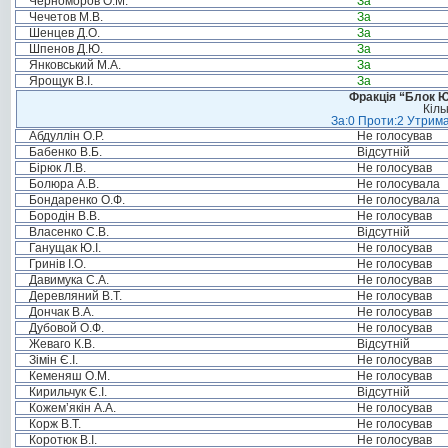
Черноморов О.М.
За
Чечетов М.В.
За
Шенцев Д.О.
За
Шпенов Д.Ю.
За
Янковський М.А.
За
Ярощук В.І.
За
Фракція “Блок Ю
Кіль
За:0 Проти:2 Утрима
Абдуллін О.Р.
Не голосував
Бабенко В.Б.
Відсутній
Бірюк Л.В.
Не голосував
Болюра А.В.
Не голосувала
Бондаренко О.Ф.
Не голосувала
Бородін В.В.
Не голосував
Власенко С.В.
Відсутній
Ганущак Ю.І.
Не голосував
Гринів І.О.
Не голосував
Давимука С.А.
Не голосував
Деревляний В.Т.
Не голосував
Дончак В.А.
Не голосував
Дубовой О.Ф.
Не голосував
Жеваго К.В.
Відсутній
Зімін Є.І.
Не голосував
Кеменяш О.М.
Не голосував
Кирильчук Є.І.
Відсутній
Кожем’якін А.А.
Не голосував
Корж В.Т.
Не голосував
Коротюк В.І.
Не голосував