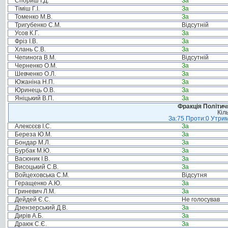
Спориш І.Д.
За
Тіміш Г.І.
За
Томенко М.В.
За
Тригубенко С.М.
Відсутній
Усов К.Г.
За
Фріз І.В.
За
Хлань С.В.
За
Чепинога В.М.
Відсутній
Черненко О.М.
За
Шевченко О.Л.
За
Южаніна Н.П.
За
Юринець О.В.
За
Яніцький В.П.
За
Фракція Політи
Кіл
За:75 Проти:0 Утрим
Алексєєв І.С.
За
Береза Ю.М.
За
Бондар М.Л.
За
Бурбак М.Ю.
За
Васюник І.В.
За
Висоцький С.В.
За
Войцеховська С.М.
Відсутня
Геращенко А.Ю.
За
Гриневич Л.М.
За
Дейдей Є.С.
Не голосував
Дзензерський Д.В.
За
Дирів А.Б.
За
Драюк С.Є.
За