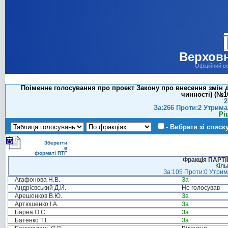
Верховн
Офіційний в
Поіменне голосування про проект Закону про внесення змін 
чинності) (№10
2
За:266 Проти:2 Утрима
Рі
- Вибрати зі списк
Зберегти
в
форматі RTF
Фракція ПАРТ
Кіль
За:105 Проти:0 Утрима
Агафонова Н.В.
За
Андрієвський Д.Й.
Не голосував
Арешонков В.Ю.
За
Артюшенко І.А.
За
Барна О.С.
За
Батенко Т.І.
За