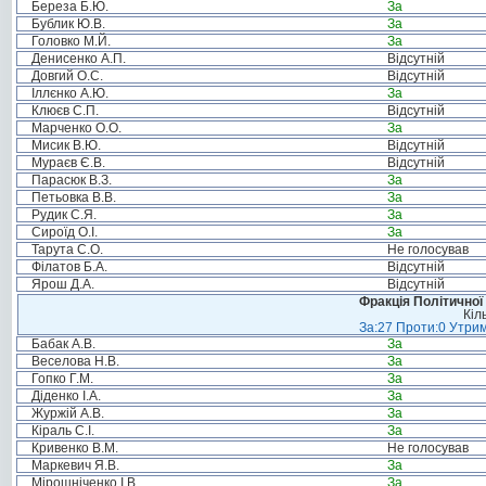
Береза Б.Ю.
За
Бублик Ю.В.
За
Головко М.Й.
За
Денисенко А.П.
Відсутній
Довгий О.С.
Відсутній
Іллєнко А.Ю.
За
Клюєв С.П.
Відсутній
Марченко О.О.
За
Мисик В.Ю.
Відсутній
Мураєв Є.В.
Відсутній
Парасюк В.З.
За
Петьовка В.В.
За
Рудик С.Я.
За
Сироїд О.І.
За
Тарута С.О.
Не голосував
Філатов Б.А.
Відсутній
Ярош Д.А.
Відсутній
Фракція Політичної
Кіл
За:27 Проти:0 Утрим
Бабак А.В.
За
Веселова Н.В.
За
Гопко Г.М.
За
Діденко І.А.
За
Журжій А.В.
За
Кіраль С.І.
За
Кривенко В.М.
Не голосував
Маркевич Я.В.
За
Мірошніченко І.В.
За