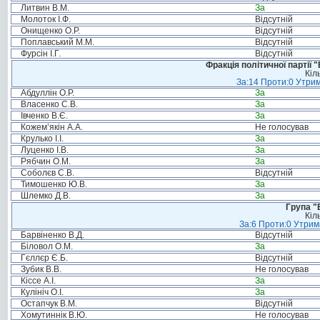
Литвин В.М.
За
Молоток І.Ф.
Відсутній
Онищенко О.Р.
Відсутній
Поплавський М.М.
Відсутній
Фурсін І.Г.
Відсутній
Фракція політичної партії
Кіл
За:14 Проти:0 Утрим
Абдуллін О.Р.
За
Власенко С.В.
За
Івченко В.Є.
За
Кожем’якін А.А.
Не голосував
Крулько І.І.
За
Луценко І.В.
За
Рябчин О.М.
За
Соболєв С.В.
Відсутній
Тимошенко Ю.В.
За
Шлемко Д.В.
За
Група "
Кіл
За:6 Проти:0 Утрим
Барвіненко В.Д.
Відсутній
Біловол О.М.
За
Гєллєр Є.Б.
Відсутній
Зубик В.В.
Не голосував
Кіссе А.І.
За
Кулініч О.І.
За
Остапчук В.М.
Відсутній
Хомутиннік В.Ю.
Не голосував