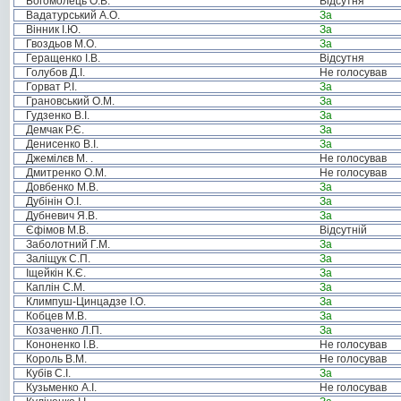
Богомолець О.В.
Відсутня
Вадатурський А.О.
За
Вінник І.Ю.
За
Гвоздьов М.О.
За
Геращенко І.В.
Відсутня
Голубов Д.І.
Не голосував
Горват Р.І.
За
Грановський О.М.
За
Гудзенко В.І.
За
Демчак Р.Є.
За
Денисенко В.І.
За
Джемілєв М. .
Не голосував
Дмитренко О.М.
Не голосував
Довбенко М.В.
За
Дубінін О.І.
За
Дубневич Я.В.
За
Єфімов М.В.
Відсутній
Заболотний Г.М.
За
Заліщук С.П.
За
Іщейкін К.Є.
За
Каплін С.М.
За
Климпуш-Цинцадзе І.О.
За
Кобцев М.В.
За
Козаченко Л.П.
За
Кононенко І.В.
Не голосував
Король В.М.
Не голосував
Кубів С.І.
За
Кузьменко А.І.
Не голосував