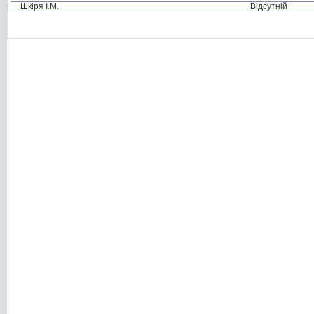
Шкіря І.М.
Відсутній