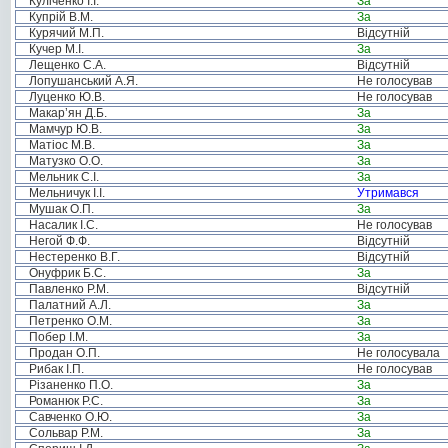
Куліченко І.І.
За
Купрій В.М.
За
Курячий М.П.
Відсутній
Кучер М.І.
За
Лещенко С.А.
Відсутній
Лопушанський А.Я.
Не голосував
Луценко Ю.В.
Не голосував
Макар’ян Д.Б.
За
Мамчур Ю.В.
За
Матіос М.В.
За
Матузко О.О.
За
Мельник С.І.
За
Мельничук І.І.
Утримався
Мушак О.П.
За
Насалик І.С.
Не голосував
Негой Ф.Ф.
Відсутній
Нестеренко В.Г.
Відсутній
Онуфрик Б.С.
За
Павленко Р.М.
Відсутній
Палатний А.Л.
За
Петренко О.М.
За
Побер І.М.
За
Продан О.П.
Не голосувала
Рибак І.П.
Не голосував
Різаненко П.О.
За
Романюк Р.С.
За
Савченко О.Ю.
За
Сольвар Р.М.
За