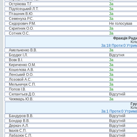
Острікова Т.Г.
За
Підлісецький Л.Т.
За
Пташник В.Ю.
За
Семенуха Р.С.
За
Сидорович Р.М.
Не голосував
Скрипник О.О.
За
Сотник О.С.
За
Фракція Ради
Кіл
За:18 Проти:0 Утрим
Амельченко В.В.
За
Бордюг І.Л.
Відсутня
Вовк В.І.
За
Кириченко О.М.
За
Кошелєва А.В.
За
Ленський О.О.
За
Лозовой А.С.
За
Мельничук С.П.
За
Попов І.В.
За
Силантьєв Д.О.
Відсутній
Чижмарь Ю.В.
За
Гру
Кіл
За:1 Проти:0 Утрима
Бандуров В.В.
Відсутній
Бондар В.В.
Відсутній
Деркач А.Л.
Відсутній
Івахів С.П.
Відсутній
Лабазюк С.П.
Відсутній