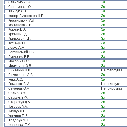
Єленський В.Є.
За
Єфремова І.О.
За
Іванчук А.В.
За
Кацер-Бучковська Н.В.
За
Княжицький М.Л.
За
Колганова О.В.
За
Корчик В.А.
За
Кремінь Т.Д.
За
Кривошея Г.Г.
За
Ксенжук О.С.
За
Левус А.М.
За
Логвинський Г.В.
За
Лунченко В.В.
За
Масоріна О.С.
За
Медуниця О.В.
За
Пинзеник П.В.
Не голосував
Помазанов А.В.
За
Река А.О.
За
Романюк В.М.
Не голосував
Семерак О.М.
Не голосував
Соляр В.М.
За
Сташук В.Ф.
За
Сторожук Д.А.
За
Тетерук А.А.
За
Тимчук Д.Б.
За
Унгурян П.Я.
За
Федорук М.Т.
За
Чорновол Т.М.
За