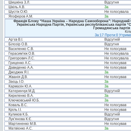
Шишкіна З.Л.
Відсутня
Шкіль А.В.
За
Шустік О.Ю.
Не голосувала
Ягоферов А.М.
За
Фракція Блоку “Наша Україна – Народна Самооборона”: Народний Со
Українська Народна Партія, Українська республіканська партія “
Громадянська партія 
Кіл
За:17 Проти:0 Утрима
Ар’єв В.І.
Відсутній
Білозір О.В.
Відсутня
Василенко С.В.
Не голосував
Герасим’юк О.В.
Не голосувала
Григорович Л.С.
Не голосувала
Гриценко А.С.
Не голосував
Давиденко А.А.
Не голосував
Джоджик Я.І.
За
Жванія Д.В.
Не голосував
Заєць І.О.
За
Кармазін Ю.А.
За
Катеринчук М.Д.
Відсутній
Кириленко В.А.
За
Ключковський Ю.Б.
За
Коваль В.С.
Не голосував
Кріль І.І.
Не голосував
Куликов К.Б.
Відсутній
Лук’янова К.Є.
Відсутня
Мартиненко М.В.
Не голосував
Матвієнко А.С.
За