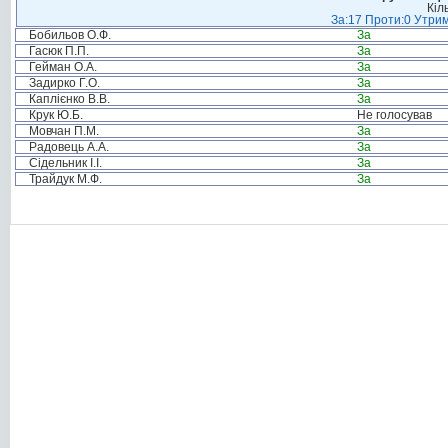
Кіл
За:17 Проти:0 Утрим
Бобильов О.Ф.
За
Гасюк П.П.
За
Гейман О.А.
За
Задирко Г.О.
За
Каплієнко В.В.
За
Крук Ю.Б.
Не голосував
Мовчан П.М.
За
Радовець А.А.
За
Сідельник І.І.
За
Трайдук М.Ф.
За