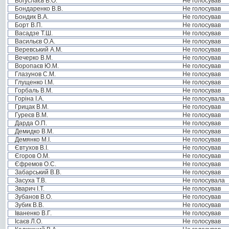
Богуслаєв В.О.
Не голосував
Бондаренко В.В.
Не голосував
Бондик В.А.
Не голосував
Борт В.П.
Не голосував
Васадзе Т.Ш.
Не голосував
Васильєв О.А.
Не голосував
Веревський А.М.
Не голосував
Вечерко В.М.
Не голосував
Воропаєв Ю.М.
Не голосував
Глазунов С.М.
Не голосував
Глущенко І.М.
Не голосував
Горбаль В.М.
Не голосував
Горіна І.А.
Не голосувала
Грицак В.М.
Не голосував
Гуреєв В.М.
Не голосував
Дарда О.П.
Не голосував
Демидко В.М.
Не голосував
Демянко М.І.
Не голосував
Євтухов В.І.
Не голосував
Єгоров О.М.
Не голосував
Єфремов О.С.
Не голосував
Забарський В.В.
Не голосував
Засуха Т.В.
Не голосувала
Зварич І.Т.
Не голосував
Зубанов В.О.
Не голосував
Зубик В.В.
Не голосував
Іваненко В.Г.
Не голосував
Ісаєв Л.О.
Не голосував