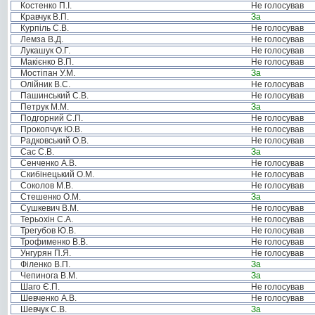
Костенко П.І.
Не голосував
Кравчук В.П.
За
Курпіль С.В.
Не голосував
Лемза В.Д.
Не голосував
Лукашук О.Г.
Не голосував
Макієнко В.П.
Не голосував
Мостіпан У.М.
За
Олійник В.С.
Не голосував
Пашинський С.В.
Не голосував
Петрук М.М.
За
Подгорний С.П.
Не голосував
Прокопчук Ю.В.
Не голосував
Радковський О.В.
Не голосував
Сас С.В.
За
Сенченко А.В.
Не голосував
Скибінецький О.М.
Не голосував
Соколов М.В.
Не голосував
Стешенко О.М.
За
Сушкевич В.М.
Не голосував
Терьохін С.А.
Не голосував
Трегубов Ю.В.
Не голосував
Трофименко В.В.
Не голосував
Унгурян П.Я.
Не голосував
Філенко В.П.
За
Чепинога В.М.
За
Шаго Є.П.
Не голосував
Шевченко А.В.
Не голосував
Шевчук С.В.
За