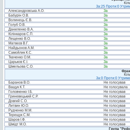
Кіл
За:25 Проти:0 Утрим
Александровська А.О.
За
Бабурін О.В.
За
Волинець Є.В.
За
Голуб О.В.
За
Даниленко В.А.
За
Кілінкаров С.П.
За
Лещенко В.О.
За
Матвєєв В.Г.
За
Найдьонов А.М.
За
Самойлик К.С.
За
Ткаченко О.М.
За
Царьков Є.І.
За
Шмельова С.О.
За
Фрак
Кіл
За:0 Проти:0 Утрима
Баранов В.О.
Не голосував
Ващук К.Т.
Не голосувала
Головченко І.Б.
Не голосував
Гриневецький С.Р.
Не голосував
Довгий С.О.
Не голосував
Литвин Ю.О.
Не голосував
Рудченко М.М.
Не голосував
Терещук С.М.
Не голосував
Шаров І.Ф.
Не голосував
Шмідт М.О.
Не голосував
Група "Реф