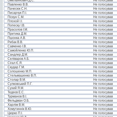
Омельянович Д.С.
Не голосував
Павленко В.В.
Не голосував
Пачесюк С.Н.
Не голосував
Писарчук П.І.
Не голосував
Піскун С.М.
Не голосував
Плохой І.І.
Не голосував
Попеску І.В.
Не голосував
Прасолов І.М.
Не голосував
Притика Д.М.
Не голосував
Пшонка А.В.
Не голосував
Рибак В.В.
Не голосував
Савченко І.В.
Не голосував
Самойленко Ю.П.
Не голосував
Сандлер Д.М.
Не голосував
Селіваров А.Б.
Не голосував
Сігал Є.Я.
Не голосував
Скудар Г.М.
Не голосував
Солошенко М.П.
Не голосував
Стельмашенко В.П.
Не голосував
Столар В.М.
Не голосував
Сулковський П.Г.
Не голосував
Сухий Я.М.
Не голосував
Тедеєв Е.С.
Не голосував
Турманов В.І.
Не голосував
Фельдман О.Б.
Не голосував
Харлім В.М.
Не голосував
Хомутиннік В.Ю.
Не голосував
Цюрко П.І.
Не голосував