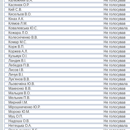
Калюжний В.А.
Не голосував
Касянюк О.Р.
Не голосував
Кий С.В.
Не голосував
Кисельов В.О.
Не голосував
Кінах А.К.
Не голосував
Клімов Л.М.
Не голосував
Ковалевська Ю.С.
Не голосувала
Кожара Л.О.
Не голосував
Колесніченко В.В.
Не голосував
Комар М.С.
Не голосував
Корж В.П.
Не голосував
Коржев А.Л.
Не голосував
Кузьмук О.І.
Не голосував
Ландик В.І.
Не голосував
Лебедєв П.В.
Не голосував
Лисов І.В.
Не голосував
Личук В.І.
Не голосував
Лук’янов В.В.
Не голосував
Льовочкіна Ю.В.
Не голосувала
Макеєнко В.В.
Не голосував
Мальцев В.О.
Не голосував
Мельник П.В.
Не голосував
Мирний І.М.
Не голосував
Мірошниченко Ю.Р.
Не голосував
Мороко Ю.М.
Не голосував
Муц О.П.
Не голосував
Надоша О.В.
Не голосував
Нетецька О.А.
Не голосувала