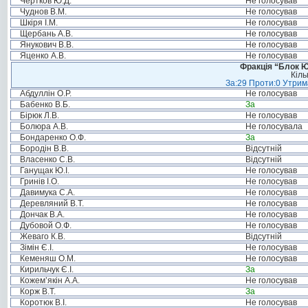
Чертков Ю.Д.
Не голосував
Чуднов В.М.
Не голосував
Шкіря І.М.
Не голосував
Щербань А.В.
Не голосував
Янукович В.В.
Не голосував
Яценко А.В.
Не голосував
Фракція “Блок Ю
Кіль
За:29 Проти:0 Утрима
Абдуллін О.Р.
Не голосував
Бабенко В.Б.
За
Бірюк Л.В.
Не голосував
Болюра А.В.
Не голосувала
Бондаренко О.Ф.
За
Бородін В.В.
Відсутній
Власенко С.В.
Відсутній
Ганущак Ю.І.
Не голосував
Гринів І.О.
Не голосував
Давимука С.А.
Не голосував
Деревляний В.Т.
Не голосував
Дончак В.А.
Не голосував
Дубовой О.Ф.
Не голосував
Жеваго К.В.
Відсутній
Зімін Є.І.
Не голосував
Кеменяш О.М.
Не голосував
Кирильчук Є.І.
За
Кожем’якін А.А.
Не голосував
Корж В.Т.
За
Коротюк В.І.
Не голосував