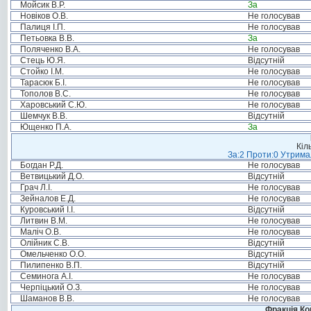
Мойсик В.Р.
За
Новіков О.В.
Не голосував
Палиця І.П.
Не голосував
Петьовка В.В.
За
Поляченко В.А.
Не голосував
Стець Ю.Я.
Відсутній
Стойко І.М.
Не голосував
Тарасюк Б.І.
Не голосував
Тополов В.С.
Не голосував
Харовський С.Ю.
Не голосував
Шемчук В.В.
Відсутній
Ющенко П.А.
За
Кіл
За:2 Проти:0 Утримал
Богдан Р.Д.
Не голосував
Ветвицький Д.О.
Відсутній
Грач Л.І.
Не голосував
Зейналов Е.Д.
Не голосував
Куровський І.І.
Відсутній
Литвин В.М.
Не голосував
Маліч О.В.
Не голосував
Олійник С.В.
Відсутній
Омельченко О.О.
Відсутній
Пилипенко В.П.
Відсутній
Семинога А.І.
Не голосував
Черпіцький О.З.
Не голосував
Шаманов В.В.
Не голосував
Фракція Ком